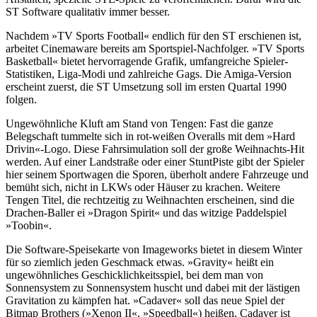
ST Software qualitativ immer besser.
Nachdem »TV Sports Football« endlich für den ST erschienen ist,
arbeitet Cinemaware bereits am Sportspiel-Nachfolger. »TV Sports
Basketball« bietet hervorragende Grafik, umfangreiche Spieler-
Statistiken, Liga-Modi und zahlreiche Gags. Die Amiga-Version
erscheint zuerst, die ST Umsetzung soll im ersten Quartal 1990
folgen.
Ungewöhnliche Kluft am Stand von Tengen: Fast die ganze
Belegschaft tummelte sich in rot-weißen Overalls mit dem »Hard
Drivin«-Logo. Diese Fahrsimulation soll der große Weihnachts-Hit
werden. Auf einer Landstraße oder einer StuntPiste gibt der Spieler
hier seinem Sportwagen die Sporen, überholt andere Fahrzeuge und
bemüht sich, nicht in LKWs oder Häuser zu krachen. Weitere
Tengen Titel, die rechtzeitig zu Weihnachten erscheinen, sind die
Drachen-Baller ei »Dragon Spirit« und das witzige Paddelspiel
»Toobin«.
Die Software-Speisekarte von Imageworks bietet in diesem Winter
für so ziemlich jeden Geschmack etwas. »Gravity« heißt ein
ungewöhnliches Geschicklichkeitsspiel, bei dem man von
Sonnensystem zu Sonnensystem huscht und dabei mit der lästigen
Gravitation zu kämpfen hat. »Cadaver« soll das neue Spiel der
Bitmap Brothers (»Xenon II«, »Speedball«) heißen. Cadaver ist