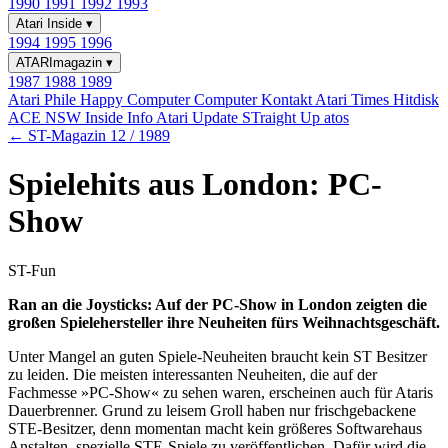
1990
1991
1992
1993
Atari Inside
▾
1994
1995
1996
ATARImagazin
▾
1987
1988
1989
Atari Phile
Happy Computer
Computer Kontakt
Atari Times
Hitdisk
ACE NSW Inside Info
Atari Update
STraight Up
atos
← ST-Magazin 12 / 1989
Spielehits aus London: PC-
Show
ST-Fun
Ran an die Joysticks: Auf der PC-Show in London zeigten die
großen Spielehersteller ihre Neuheiten fürs Weihnachtsgeschäft.
Unter Mangel an guten Spiele-Neuheiten braucht kein ST Besitzer
zu leiden. Die meisten interessanten Neuheiten, die auf der
Fachmesse »PC-Show« zu sehen waren, erscheinen auch für Ataris
Dauerbrenner. Grund zu leisem Groll haben nur frischgebackene
STE-Besitzer, denn momentan macht kein größeres Softwarehaus
Anstalten, spezielle STE-Spiele zu veröffentlichen. Dafür wird die