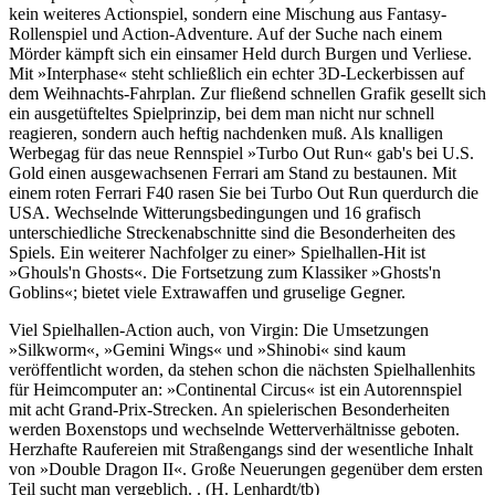
kein weiteres Actionspiel, sondern eine Mischung aus Fantasy-
Rollenspiel und Action-Adventure. Auf der Suche nach einem
Mörder kämpft sich ein einsamer Held durch Burgen und Verliese.
Mit »Interphase« steht schließlich ein echter 3D-Leckerbissen auf
dem Weihnachts-Fahrplan. Zur fließend schnellen Grafik gesellt sich
ein ausgetüfteltes Spielprinzip, bei dem man nicht nur schnell
reagieren, sondern auch heftig nachdenken muß. Als knalligen
Werbegag für das neue Rennspiel »Turbo Out Run« gab's bei U.S.
Gold einen ausgewachsenen Ferrari am Stand zu bestaunen. Mit
einem roten Ferrari F40 rasen Sie bei Turbo Out Run querdurch die
USA. Wechselnde Witterungsbedingungen und 16 grafisch
unterschiedliche Streckenabschnitte sind die Besonderheiten des
Spiels. Ein weiterer Nachfolger zu einer» Spielhallen-Hit ist
»Ghouls'n Ghosts«. Die Fortsetzung zum Klassiker »Ghosts'n
Goblins«; bietet viele Extrawaffen und gruselige Gegner.
Viel Spielhallen-Action auch, von Virgin: Die Umsetzungen
»Silkworm«, »Gemini Wings« und »Shinobi« sind kaum
veröffentlicht worden, da stehen schon die nächsten Spielhallenhits
für Heimcomputer an: »Continental Circus« ist ein Autorennspiel
mit acht Grand-Prix-Strecken. An spielerischen Besonderheiten
werden Boxenstops und wechselnde Wetterverhältnisse geboten.
Herzhafte Raufereien mit Straßengangs sind der wesentliche Inhalt
von »Double Dragon II«. Große Neuerungen gegenüber dem ersten
Teil sucht man vergeblich. . (H. Lenhardt/tb)