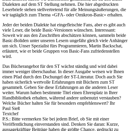
Dialekten auf dem ST Stellung nehmen. Die hier abgedruckten
Leserbriefe stehen stellvertretend für alle Meinungsäußerungen, die
wir tagtäglich zum Thema »GFA- oder Omikron-Basic« erhalten.
Jeder der beiden Dialekte hat eingefleischte Fans, aber es gibt auch
viele Leser, die beide Basic-Versionen wünschen. Interessant:
Soweit wir aus den Zuschriften abschätzen können, sammeln beide
Basic-Boliden unter unseren Lesern ungefähr gleich viele Anhänger
um sich. Unser Spezialist fürs Programmieren, Martin Backschat,
erläutert, wie er beide Gruppen von Basic-Fans zufriedenstellen
wird.
Das Bücherangebot für den ST wächst ständig und wird dabei
immer weniger überschaubar. In dieser Ausgabe weisen wir Ihnen
einen Pfad durch den Dschungel der ST-Literatur. Doch auch Sie
haben sicherlich wertvolle Erfahrungen mit Büchern zum ST
gesammelt. Geben Sie diese Erfahrungen an die anderen Leser
weiter. Warum haben bestimmte Titel einen Ehrenplatz in Ihrer
Handbibliothek erhalten, während andere unbenutzt verstauben?
Welche Bücher halten Sie für besonders empfehlenswert? Ihr
Paul Sieß
Textchef
P.S.: Bitte vermerken Sie bei jedem Brief, ob Sie mit einer
Veröffentlichung einverstanden sind. Denken Sie daran: Kurze,
aussagekräftige Beiträge haben die größte Chance, gedruckt zu