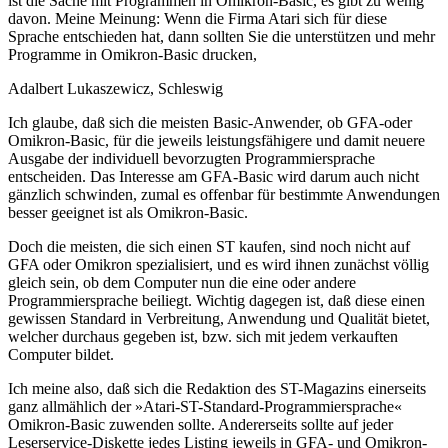
ist die Sache mit Programmen in Omikron-Basic, es gibt zu wenig
davon. Meine Meinung: Wenn die Firma Atari sich für diese
Sprache entschieden hat, dann sollten Sie die unterstützen und mehr
Programme in Omikron-Basic drucken,
Adalbert Lukaszewicz, Schleswig
Ich glaube, daß sich die meisten Basic-Anwender, ob GFA-oder
Omikron-Basic, für die jeweils leistungsfähigere und damit neuere
Ausgabe der individuell bevorzugten Programmiersprache
entscheiden. Das Interesse am GFA-Basic wird darum auch nicht
gänzlich schwinden, zumal es offenbar für bestimmte Anwendungen
besser geeignet ist als Omikron-Basic.
Doch die meisten, die sich einen ST kaufen, sind noch nicht auf
GFA oder Omikron spezialisiert, und es wird ihnen zunächst völlig
gleich sein, ob dem Computer nun die eine oder andere
Programmiersprache beiliegt. Wichtig dagegen ist, daß diese einen
gewissen Standard in Verbreitung, Anwendung und Qualität bietet,
welcher durchaus gegeben ist, bzw. sich mit jedem verkauften
Computer bildet.
Ich meine also, daß sich die Redaktion des ST-Magazins einerseits
ganz allmählich der »Atari-ST-Standard-Programmiersprache«
Omikron-Basic zuwenden sollte. Andererseits sollte auf jeder
Leserservice-Diskette jedes Listing jeweils in GFA- und Omikron-