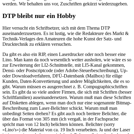
werden. Wir behalten uns vor, Zuschriften gekürzt wiederzugeben.
DTP bleibt nur ein Hobby
Hier versucht ein Schriftsetzer, sich mit dem Thema DTP
auseinanderzusetzen. Es ist lustig, wie die Redakteure des Markt &
Technik-Verlages den Amateuren die hohe Kunst der Satz- und
Drucktechnik zu erklären versuchen.
Da gibt es also ein RIP, einen Laserdrucker oder noch besser eine
Lino. Man kann da noch wesentlich weiter ausholen, wie wäre es so
zur Erweiterung der LI2-Schnittstelle, mit LI5-Kanal gekommen,
Densi- oder Postscriptcode (oder Adobe-Steuerbeschreibung), Up-
oder Downloadverfahren, DFÜ-Datenbank (Mailbox) für eilige
Kunden, Daten-Konvertierung und andere Möglichkeiten, die es so
gibt. Warum müssen es ausgerechnet z. B. Compugraphicschriften
sein. Es gibt da so viele andere Firmen, die sich mit Schriften (besser
Schriftfamilien) auseinandersetzen. Warum muß man diese Schriften
auf Disketten ablegen, wenn man doch nur eine sogenannte Bitmap-
Beschreibung zum Laser-Belichter schickt. Warum muß man
unbedingt Seiten drehen? Es gibt auch noch breitere Belichter, die
über das Format von 305 mm (ich vergaß, in der Fachsprache
spricht man von 12 Inch) belichten können. Belichter (sorry
»Lino's«) die Material von ca. 19 Inch verarbeiten. Ja und der Laser