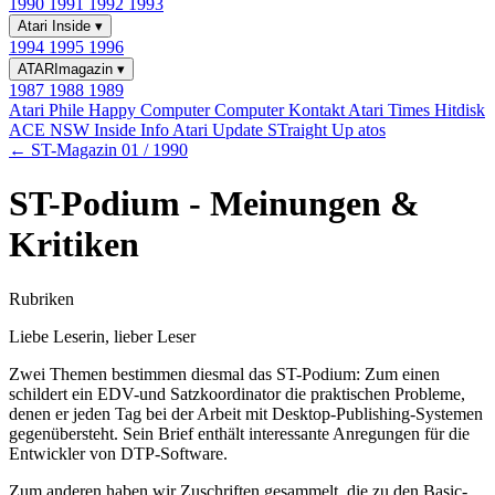
1990
1991
1992
1993
Atari Inside
▾
1994
1995
1996
ATARImagazin
▾
1987
1988
1989
Atari Phile
Happy Computer
Computer Kontakt
Atari Times
Hitdisk
ACE NSW Inside Info
Atari Update
STraight Up
atos
← ST-Magazin 01 / 1990
ST-Podium - Meinungen &
Kritiken
Rubriken
Liebe Leserin, lieber Leser
Zwei Themen bestimmen diesmal das ST-Podium: Zum einen
schildert ein EDV-und Satzkoordinator die praktischen Probleme,
denen er jeden Tag bei der Arbeit mit Desktop-Publishing-Systemen
gegenübersteht. Sein Brief enthält interessante Anregungen für die
Entwickler von DTP-Software.
Zum anderen haben wir Zuschriften gesammelt, die zu den Basic-