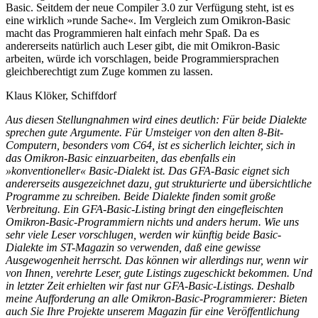
Basic. Seitdem der neue Compiler 3.0 zur Verfügung steht, ist es
eine wirklich »runde Sache«. Im Vergleich zum Omikron-Basic
macht das Programmieren halt einfach mehr Spaß. Da es
andererseits natürlich auch Leser gibt, die mit Omikron-Basic
arbeiten, würde ich vorschlagen, beide Programmiersprachen
gleichberechtigt zum Zuge kommen zu lassen.
Klaus Klöker, Schiffdorf
Aus diesen Stellungnahmen wird eines deutlich: Für beide Dialekte
sprechen gute Argumente. Für Umsteiger von den alten 8-Bit-
Computern, besonders vom C64, ist es sicherlich leichter, sich in
das Omikron-Basic einzuarbeiten, das ebenfalls ein
»konventioneller« Basic-Dialekt ist. Das GFA-Basic eignet sich
andererseits ausgezeichnet dazu, gut strukturierte und übersichtliche
Programme zu schreiben. Beide Dialekte finden somit große
Verbreitung. Ein GFA-Basic-Listing bringt den eingefleischten
Omikron-Basic-Programmiern nichts und anders herum. Wie uns
sehr viele Leser vorschlugen, werden wir künftig beide Basic-
Dialekte im ST-Magazin so verwenden, daß eine gewisse
Ausgewogenheit herrscht. Das können wir allerdings nur, wenn wir
von Ihnen, verehrte Leser, gute Listings zugeschickt bekommen. Und
in letzter Zeit erhielten wir fast nur GFA-Basic-Listings. Deshalb
meine Aufforderung an alle Omikron-Basic-Programmierer: Bieten
auch Sie Ihre Projekte unserem Magazin für eine Veröffentlichung