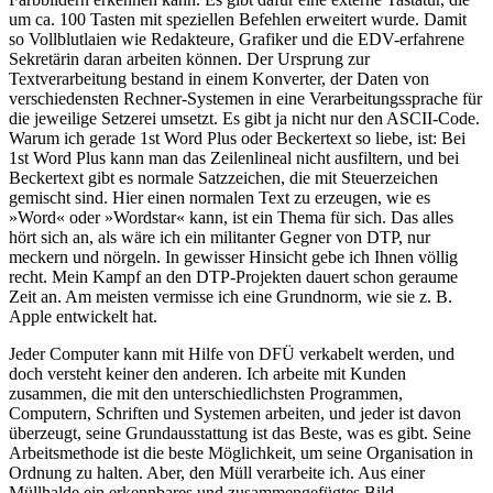
um ca. 100 Tasten mit speziellen Befehlen erweitert wurde. Damit
so Vollblutlaien wie Redakteure, Grafiker und die EDV-erfahrene
Sekretärin daran arbeiten können. Der Ursprung zur
Textverarbeitung bestand in einem Konverter, der Daten von
verschiedensten Rechner-Systemen in eine Verarbeitungssprache für
die jeweilige Setzerei umsetzt. Es gibt ja nicht nur den ASCII-Code.
Warum ich gerade 1st Word Plus oder Beckertext so liebe, ist: Bei
1st Word Plus kann man das Zeilenlineal nicht ausfiltern, und bei
Beckertext gibt es normale Satzzeichen, die mit Steuerzeichen
gemischt sind. Hier einen normalen Text zu erzeugen, wie es
»Word« oder »Wordstar« kann, ist ein Thema für sich. Das alles
hört sich an, als wäre ich ein militanter Gegner von DTP, nur
meckern und nörgeln. In gewisser Hinsicht gebe ich Ihnen völlig
recht. Mein Kampf an den DTP-Projekten dauert schon geraume
Zeit an. Am meisten vermisse ich eine Grundnorm, wie sie z. B.
Apple entwickelt hat.
Jeder Computer kann mit Hilfe von DFÜ verkabelt werden, und
doch versteht keiner den anderen. Ich arbeite mit Kunden
zusammen, die mit den unterschiedlichsten Programmen,
Computern, Schriften und Systemen arbeiten, und jeder ist davon
überzeugt, seine Grundausstattung ist das Beste, was es gibt. Seine
Arbeitsmethode ist die beste Möglichkeit, um seine Organisation in
Ordnung zu halten. Aber, den Müll verarbeite ich. Aus einer
Müllhalde ein erkennbares und zusammengefügtes Bild