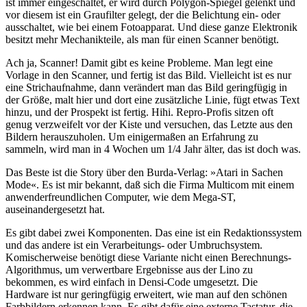
ist immer eingeschaltet, er wird durch Polygon-Spiegel gelenkt und
vor diesem ist ein Graufilter gelegt, der die Belichtung ein- oder
ausschaltet, wie bei einem Fotoapparat. Und diese ganze Elektronik
besitzt mehr Mechanikteile, als man für einen Scanner benötigt.
Ach ja, Scanner! Damit gibt es keine Probleme. Man legt eine
Vorlage in den Scanner, und fertig ist das Bild. Vielleicht ist es nur
eine Strichaufnahme, dann verändert man das Bild geringfügig in
der Größe, malt hier und dort eine zusätzliche Linie, fügt etwas Text
hinzu, und der Prospekt ist fertig. Hihi. Repro-Profis sitzen oft
genug verzweifelt vor der Kiste und versuchen, das Letzte aus den
Bildern herauszuholen. Um einigermaßen an Erfahrung zu
sammeln, wird man in 4 Wochen um 1/4 Jahr älter, das ist doch was.
Das Beste ist die Story über den Burda-Verlag: »Atari in Sachen
Mode«. Es ist mir bekannt, daß sich die Firma Multicom mit einem
anwenderfreundlichen Computer, wie dem Mega-ST,
auseinandergesetzt hat.
Es gibt dabei zwei Komponenten. Das eine ist ein Redaktionssystem
und das andere ist ein Verarbeitungs- oder Umbruchsystem.
Komischerweise benötigt diese Variante nicht einen Berechnungs-
Algorithmus, um verwertbare Ergebnisse aus der Lino zu
bekommen, es wird einfach in Densi-Code umgesetzt. Die
Hardware ist nur geringfügig erweitert, wie man auf den schönen
Farbbildern erkennen kann. Es gibt dafür eine externe Tastatur, die