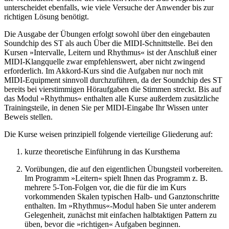
unterscheidet ebenfalls, wie viele Versuche der Anwender bis zur
richtigen Lösung benötigt.
Die Ausgabe der Übungen erfolgt sowohl über den eingebauten
Soundchip des ST als auch Über die MIDI-Schnittstelle. Bei den
Kursen »Intervalle, Leitern und Rhythmus« ist der Anschluß einer
MIDI-Klangquelle zwar empfehlenswert, aber nicht zwingend
erforderlich. Im Akkord-Kurs sind die Aufgaben nur noch mit
MIDI-Equipment sinnvoll durchzuführen, da der Soundchip des ST
bereits bei vierstimmigen Höraufgaben die Stimmen streckt. Bis auf
das Modul »Rhythmus« enthalten alle Kurse außerdem zusätzliche
Trainingsteile, in denen Sie per MIDI-Eingabe Ihr Wissen unter
Beweis stellen.
Die Kurse weisen prinzipiell folgende vierteilige Gliederung auf:
kurze theoretische Einführung in das Kursthema
Vorübungen, die auf den eigentlichen Übungsteil vorbereiten.
Im Programm »Leitern« spielt Ihnen das Programm z. B.
mehrere 5-Ton-Folgen vor, die die für die im Kurs
vorkommenden Skalen typischen Halb- und Ganztonschritte
enthalten. Im »Rhythmus«-Modul haben Sie unter anderem
Gelegenheit, zunächst mit einfachen halbtaktigen Pattern zu
üben, bevor die »richtigen« Aufgaben beginnen.