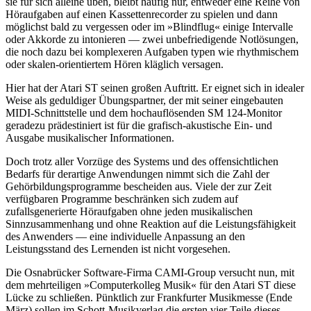
sie für sich alleine üben, bleibt häufig nur, entweder eine Reihe von
Höraufgaben auf einen Kassettenrecorder zu spielen und dann
möglichst bald zu vergessen oder im »Blindflug« einige Intervalle
oder Akkorde zu intonieren — zwei unbefriedigende Notlösungen,
die noch dazu bei komplexeren Aufgaben typen wie rhythmischem
oder skalen-orientiertem Hören kläglich versagen.
Hier hat der Atari ST seinen großen Auftritt. Er eignet sich in idealer
Weise als geduldiger Übungspartner, der mit seiner eingebauten
MIDI-Schnittstelle und dem hochauflösenden SM 124-Monitor
geradezu prädestiniert ist für die grafisch-akustische Ein- und
Ausgabe musikalischer Informationen.
Doch trotz aller Vorzüge des Systems und des offensichtlichen
Bedarfs für derartige Anwendungen nimmt sich die Zahl der
Gehörbildungsprogramme bescheiden aus. Viele der zur Zeit
verfügbaren Programme beschränken sich zudem auf
zufallsgenerierte Höraufgaben ohne jeden musikalischen
Sinnzusammenhang und ohne Reaktion auf die Leistungsfähigkeit
des Anwenders — eine individuelle Anpassung an den
Leistungsstand des Lernenden ist nicht vorgesehen.
Die Osnabrücker Software-Firma CAMI-Group versucht nun, mit
dem mehrteiligen »Computerkolleg Musik« für den Atari ST diese
Lücke zu schließen. Pünktlich zur Frankfurter Musikmesse (Ende
März) sollen im Schott-Musikverlag die ersten vier Teile dieses