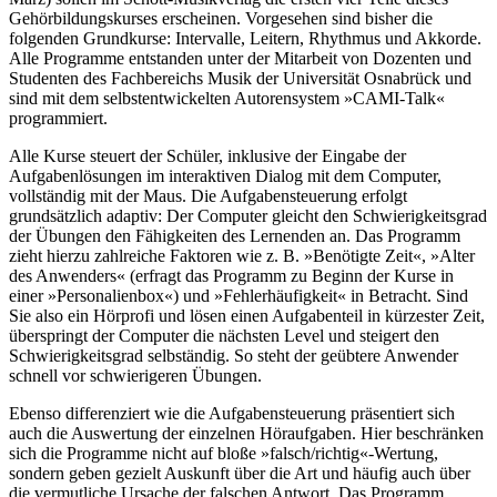
Gehörbildungskurses erscheinen. Vorgesehen sind bisher die
folgenden Grundkurse: Intervalle, Leitern, Rhythmus und Akkorde.
Alle Programme entstanden unter der Mitarbeit von Dozenten und
Studenten des Fachbereichs Musik der Universität Osnabrück und
sind mit dem selbstentwickelten Autorensystem »CAMI-Talk«
programmiert.
Alle Kurse steuert der Schüler, inklusive der Eingabe der
Aufgabenlösungen im interaktiven Dialog mit dem Computer,
vollständig mit der Maus. Die Aufgabensteuerung erfolgt
grundsätzlich adaptiv: Der Computer gleicht den Schwierigkeitsgrad
der Übungen den Fähigkeiten des Lernenden an. Das Programm
zieht hierzu zahlreiche Faktoren wie z. B. »Benötigte Zeit«, »Alter
des Anwenders« (erfragt das Programm zu Beginn der Kurse in
einer »Personalienbox«) und »Fehlerhäufigkeit« in Betracht. Sind
Sie also ein Hörprofi und lösen einen Aufgabenteil in kürzester Zeit,
überspringt der Computer die nächsten Level und steigert den
Schwierigkeitsgrad selbständig. So steht der geübtere Anwender
schnell vor schwierigeren Übungen.
Ebenso differenziert wie die Aufgabensteuerung präsentiert sich
auch die Auswertung der einzelnen Höraufgaben. Hier beschränken
sich die Programme nicht auf bloße »falsch/richtig«-Wertung,
sondern geben gezielt Auskunft über die Art und häufig auch über
die vermutliche Ursache der falschen Antwort. Das Programm