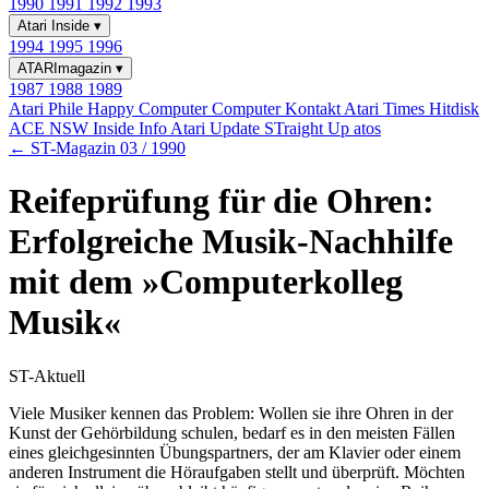
1990
1991
1992
1993
Atari Inside
▾
1994
1995
1996
ATARImagazin
▾
1987
1988
1989
Atari Phile
Happy Computer
Computer Kontakt
Atari Times
Hitdisk
ACE NSW Inside Info
Atari Update
STraight Up
atos
← ST-Magazin 03 / 1990
Reifeprüfung für die Ohren:
Erfolgreiche Musik-Nachhilfe
mit dem »Computerkolleg
Musik«
ST-Aktuell
Viele Musiker kennen das Problem: Wollen sie ihre Ohren in der
Kunst der Gehörbildung schulen, bedarf es in den meisten Fällen
eines gleichgesinnten Übungspartners, der am Klavier oder einem
anderen Instrument die Höraufgaben stellt und überprüft. Möchten