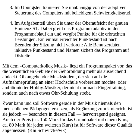
Im Übungsteil trainieren Sie unabhängig von der adaptiven
Steuerung des Computers mit beliebigem Schwierigkeitsgrad.
Im Aufgabenteil üben Sie unter der Oberaufsicht der grauen
Eminenz ST. Dabei greift das Programm adaptiv in den
Programmablauf ein und vergibt Punkte für die erbrachten
Leistungen. Ein einmal erreichter Punktestand ist nach
Beenden der Sitzung nicht verloren: Alle Benutzerdaten
inklusive Punktestand und Namen sichert das Programm auf
Diskette.
Mit dem »Computerkolleg Musik« liegt ein Programmpaket vor, das
die wesentlichen Gebiete der Gehörbildung mehr als ausreichend
abdeckt. Ob angehender Musikstudent, der sich auf die
Aufnahmeprüfung an einer Hochschule vorbereiten möchte, oder
ambitionierter Hobby-Musiker, der nicht nur nach Fingertraining,
sondern auch nach etwas Ohr-Schulung strebt.
Zwar kann und soll Software gerade in der Musik niemals den
menschlichen Pädagogen ersetzen, als Ergänzung zum Unterricht ist
sie jedoch — besonders in diesem Fall — hervorragend geeignet.
Auch der Preis (ca. 150 Mark für das Grundpaket mit einem Kurs,
ca. 80 Mark für jeden weiteren Kurs) ist für Software dieser Qualität
angemessen. (Kai Schwirzke/wk)