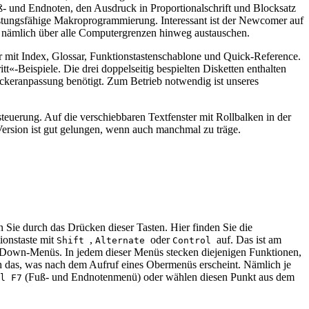
ß- und Endnoten, den Ausdruck in Proportionalschrift und Blocksatz
stungsfähige Makroprogrammierung. Interessant ist der Newcomer auf
h nämlich über alle Computergrenzen hinweg austauschen.
 mit Index, Glossar, Funktionstastenschablone und Quick-Reference.
itt«-Beispiele. Die drei doppelseitig bespielten Disketten enthalten
keranpassung benötigt. Zum Betrieb notwendig ist unseres
euerung. Auf die verschiebbaren Textfenster mit Rollbalken in der
rsion ist gut gelungen, wenn auch manchmal zu träge.
n Sie durch das Drücken dieser Tasten. Hier finden Sie die
ionstaste mit
,
oder
auf. Das ist am
Shift
Alternate
Control
ll-Down-Menüs. In jedem dieser Menüs stecken diejenigen Funktionen,
doch das, was nach dem Aufruf eines Obermenüs erscheint. Nämlich je
(Fuß- und Endnotenmenü) oder wählen diesen Punkt aus dem
l F7