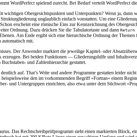
ommt WordPerfect spielend zurecht. Bei Bedarf verteilt WordPerfect di
Mit wichtigen Obergesichtspunkten und Unterpunkten? Wenn ja, dann wi
 Strukturgliederung unglaublich einfach vonstatten. Um eine Gliederun
. Schon erscheint eine römische Eins zur Kennzeichnung des Obergesich
zweiter Ordnung. Dazu drücken Sie die Tabulatortaste und dann
Retur
 Ebenen. Am Ende ergibt sich eine hierarchische Ordnung der Themen f
 automatisch mit.
nisses. Der Anwender markiert die jeweilige Kapitel- oder Absatzübersc
druck erzeugen. Bei beiden Funktionen — Gliederungshilfe und Inhaltsve
 Buchstaben- und Zahlenhierarchie gestattet.
 deutlich auf. That’s Write und andere Programme gestatten leider nich
 um beispielsweise den im vorkommenden Begriff »Fortran« einem Regis
 Ober- und Untergruppen einrichten, also etwa unter dem Stichwort »Pr
urus. Das Rechtschreibprüfprogramm sieht einen markierten Block, ein
erbuch hat mit 290 KByte Länge einen gewaltigen Umfang und wird ergä