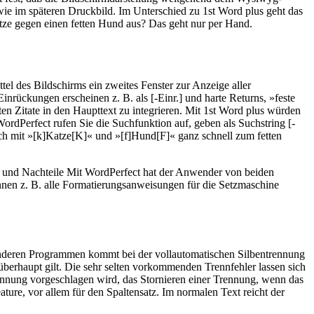
 wie im späteren Druckbild. Im Unterschied zu 1st Word plus geht das
tze gegen einen fetten Hund aus? Das geht nur per Hand.
el des Bildschirms ein zweites Fenster zur Anzeige aller
inrückungen erscheinen z. B. als [-Einr.] und harte Returns, »feste
en Zitate in den Haupttext zu integrieren. Mit 1st Word plus würden
ordPerfect rufen Sie die Suchfunktion auf, geben als Suchstring [-
sich mit »[k]Katze[K]« und »[f]Hund[F]« ganz schnell zum fetten
r- und Nachteile Mit WordPerfect hat der Anwender von beiden
nnen z. B. alle Formatierungsanweisungen für die Setzmaschine
 anderen Programmen kommt bei der vollautomatischen Silbentrennung
überhaupt gilt. Die sehr selten vorkommenden Trennfehler lassen sich
rennung vorgeschlagen wird, das Stornieren einer Trennung, wenn das
ature, vor allem für den Spaltensatz. Im normalen Text reicht der