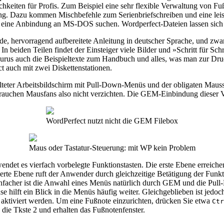
keiten für Profis. Zum Beispiel eine sehr flexible Verwaltung von Fu
tung. Dazu kommen Mischbefehle zum Serienbriefschreiben und eine lei
die eine Anbindung an MS-DOS suchen. Wordperfect-Dateien lassen sic
, hervorragend aufbereitete Anleitung in deutscher Sprache, und zwar
 In beiden Teilen findet der Einsteiger viele Bilder und »Schritt für Schr
us auch die Beispieltexte zum Handbuch und alles, was man zur Druc
ct auch mit zwei Diskettenstationen.
lteter Arbeitsbildschirm mit Pull-Down-Menüs und der obligaten Mausst
auchen Mausfans also nicht verzichten. Die GEM-Einbindung dieser Ve
WordPerfect nutzt nicht die GEM Filebox
Maus oder Tastatur-Steuerung: mit WP kein Problem
endet es vierfach vorbelegte Funktionstasten. Die erste Ebene erreiche
erte Ebene ruft der Anwender durch gleichzeitige Betätigung der Funkt
l einfacher ist die Anwahl eines Menüs natürlich durch GEM und die Pu
ase hilft ein Blick in die Menüs häufig weiter. Gleichgeblieben ist je
 aktiviert werden. Um eine Fußnote einzurichten, drücken Sie etwa
Ctr
die Tkste 2 und erhalten das Fußnotenfenster.