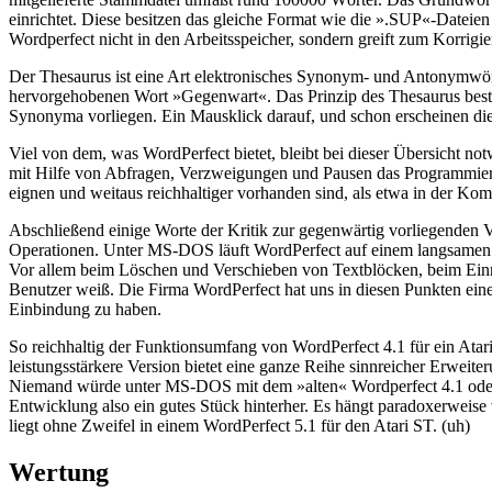
einrichtet. Diese besitzen das gleiche Format wie die ».SUP«-Dateie
Wordperfect nicht in den Arbeitsspeicher, sondern greift zum Korrigier
Der Thesaurus ist eine Art elektronisches Synonym- und Antonymwört
hervorgehobenen Wort »Gegenwart«. Das Prinzip des Thesaurus besteh
Synonyma vorliegen. Ein Mausklick darauf, und schon erscheinen die
Viel von dem, was WordPerfect bietet, bleibt bei dieser Übersicht n
mit Hilfe von Abfragen, Verzweigungen und Pausen das Programmiere
eignen und weitaus reichhaltiger vorhanden sind, als etwa in der Ko
Abschließend einige Worte der Kritik zur gegenwärtig vorliegenden 
Operationen. Unter MS-DOS läuft WordPerfect auf einem langsamen XT
Vor allem beim Löschen und Verschieben von Textblöcken, beim Einri
Benutzer weiß. Die Firma WordPerfect hat uns in diesen Punkten ein
Einbindung zu haben.
So reichhaltig der Funktionsumfang von WordPerfect 4.1 für ein Ata
leistungsstärkere Version bietet eine ganze Reihe sinnreicher Erwei
Niemand würde unter MS-DOS mit dem »alten« Wordperfect 4.1 oder 4.2
Entwicklung also ein gutes Stück hinterher. Es hängt paradoxerweise 
liegt ohne Zweifel in einem WordPerfect 5.1 für den Atari ST. (uh)
Wertung