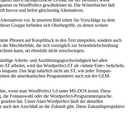
gramm zu WordPerfect gewährleistet ist. Die Wörterbücher lädt
t hervor und liefert gleichzeitig Alternativen.
Alternativen vor. In unserem Bild sehen Sie Vorschläge zu dem
ieser Gruppe befinden sich Oberbegriffe, zu denen weitere
immte Phrasen auf Knopfdruck in den Text einspielen, sondern auch
e Mischbefehle, die sich vorzüglich zur Serienbriefschreibung
echnen kann, sei ebenfalls nicht verschwiegen.
ünftige Arbeits- und Ausführungsgeschwindigkeit bei allen
m AT arbeitet, wird das Wordperfect-ST als »lahme Ente« belächeln.
langsam. Das liegt natürlich nicht am ST, wie jeder Tempus-
scheinen die amerikanischen Programmierer auch mit der GEM-
punkte, wenn man WordPerfect 5.0 unter MS-DOS kennt. Diese
ung, die Fontauswahl oder die Wordperfect-Programmiersprache.
esehen hat. Unser Atari-Wordperfect läuft der aktuellen
rie auch den Anschluß an die Zukunft gibt. Diese Zukunftsperspektive