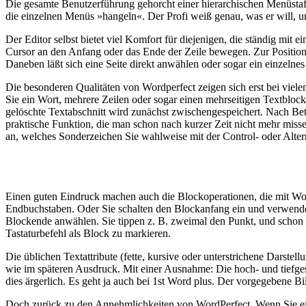
Die gesamte Benutzerführung gehorcht einer hierarchischen Menüsta
die einzelnen Menüs »hangeln«. Der Profi weiß genau, was er will, und
Der Editor selbst bietet viel Komfort für diejenigen, die ständig mi
Cursor an den Anfang oder das Ende der Zeile bewegen. Zur Positio
Daneben läßt sich eine Seite direkt anwählen oder sogar ein einzeln
Die besonderen Qualitäten von Wordperfect zeigen sich erst bei viele
Sie ein Wort, mehrere Zeilen oder sogar einen mehrseitigen Textblock
gelöschte Textabschnitt wird zunächst zwischengespeichert. Nach Betä
praktische Funktion, die man schon nach kurzer Zeit nicht mehr miss
an, welches Sonderzeichen Sie wahlweise mit der Control- oder Altern
Einen guten Eindruck machen auch die Blockoperationen, die mit Word
Endbuchstaben. Oder Sie schalten den Blockanfang ein und verwende
Blockende anwählen. Sie tippen z. B. zweimal den Punkt, und schon s
Tastaturbefehl als Block zu markieren.
Die üblichen Textattribute (fette, kursive oder unterstrichene Darste
wie im späteren Ausdruck. Mit einer Ausnahme: Die hoch- und tiefgeste
dies ärgerlich. Es geht ja auch bei 1st Word plus. Der vorgegebene Bi
Doch zurück zu den Annehmlichkeiten von WordPerfect. Wenn Sie ein 