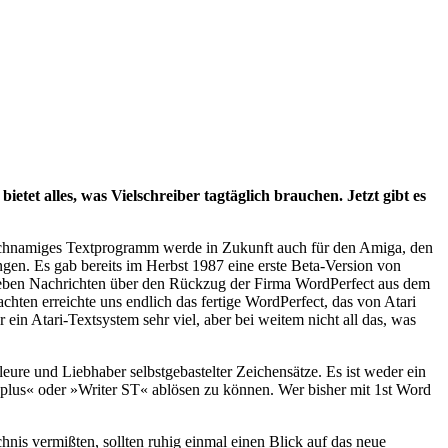
tet alles, was Vielschreiber tagtäglich brauchen. Jetzt gibt es
ichnamiges Textprogramm werde in Zukunft auch für den Amiga, den
ngen. Es gab bereits im Herbst 1987 eine erste Beta-Version von
ten neben Nachrichten über den Rückzug der Firma WordPerfect aus dem
ten erreichte uns endlich das fertige WordPerfect, das von Atari
 ein Atari-Textsystem sehr viel, aber bei weitem nicht all das, was
leure und Liebhaber selbstgebastelter Zeichensätze. Es ist weder ein
plus« oder »Writer ST« ablösen zu können. Wer bisher mit 1st Word
chnis vermißten, sollten ruhig einmal einen Blick auf das neue