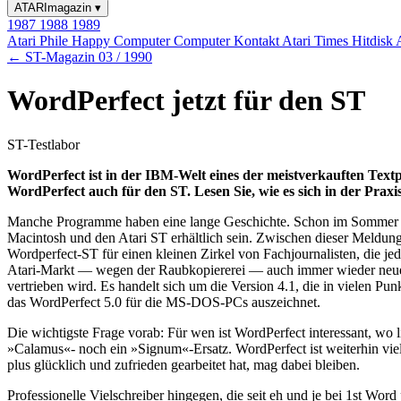
ATARImagazin
▾
1987
1988
1989
Atari Phile
Happy Computer
Computer Kontakt
Atari Times
Hitdisk
← ST-Magazin 03 / 1990
WordPerfect jetzt für den ST
ST-Testlabor
WordPerfect ist in der IBM-Welt eines der meistverkauften Textpr
WordPerfect auch für den ST. Lesen Sie, wie es sich in der Praxi
Manche Programme haben eine lange Geschichte. Schon im Sommer 19
Macintosh und den Atari ST erhältlich sein. Zwischen dieser Meldung 
Wordperfect-ST für einen kleinen Zirkel von Fachjournalisten, die je
Atari-Markt — wegen der Raubkopiererei — auch immer wieder neue, v
vertrieben wird. Es handelt sich um die Version 4.1, die in vielen Pu
das WordPerfect 5.0 für die MS-DOS-PCs auszeichnet.
Die wichtigste Frage vorab: Für wen ist WordPerfect interessant, wo l
»Calamus«- noch ein »Signum«-Ersatz. WordPerfect ist weiterhin vie
plus glücklich und zufrieden gearbeitet hat, mag dabei bleiben.
Professionelle Vielschreiber hingegen, die seit eh und je bei 1st Wor