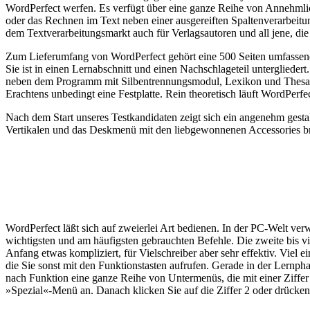
WordPerfect werfen. Es verfügt über eine ganze Reihe von Annehmlich
oder das Rechnen im Text neben einer ausgereiften Spaltenverarbei
dem Textverarbeitungsmarkt auch für Verlagsautoren und all jene, 
Zum Lieferumfang von WordPerfect gehört eine 500 Seiten umfassende
Sie ist in einen Lernabschnitt und einen Nachschlageteil untergliedert.
neben dem Programm mit Silbentrennungsmodul, Lexikon und Thesaur
Erachtens unbedingt eine Festplatte. Rein theoretisch läuft WordPerfe
Nach dem Start unseres Testkandidaten zeigt sich ein angenehm gesta
Vertikalen und das Deskmenü mit den liebgewonnenen Accessories br
WordPerfect läßt sich auf zweierlei Art bedienen. In der PC-Welt verw
wichtigsten und am häufigsten gebrauchten Befehle. Die zweite bis vi
Anfang etwas kompliziert, für Vielschreiber aber sehr effektiv. Vie
die Sie sonst mit den Funktionstasten aufrufen. Gerade in der Lernph
nach Funktion eine ganze Reihe von Untermenüs, die mit einer Ziffer
»Spezial«-Menü an. Danach klicken Sie auf die Ziffer 2 oder drücken 