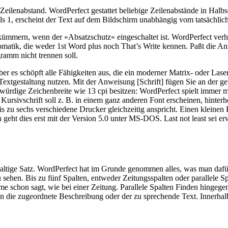
ilenabstand. WordPerfect gestattet beliebige Zeilenabstände in Halbsc
ls 1, erscheint der Text auf dem Bildschirm unabhängig vom tatsächlic
ümmern, wenn der »Absatzschutz« eingeschaltet ist. WordPerfect verhi
omatik, die weder 1st Word plus noch That’s Write kennen. Paßt die Anm
ramm nicht trennen soll.
er es schöpft alle Fähigkeiten aus, die ein moderner Matrix- oder Laser
le Textgestaltung nutzen. Mit der Anweisung [Schrift] fügen Sie an der
kwürdige Zeichenbreite wie 13 cpi besitzen: WordPerfect spielt immer m
ursivschrift soll z. B. in einem ganz anderen Font erscheinen, hinte
is zu sechs verschiedene Drucker gleichzeitig anspricht. Einen kleinen
ht dies erst mit der Version 5.0 unter MS-DOS. Last not least sei er
ltige Satz. WordPerfect hat im Grunde genommen alles, was man dafür 
ehen. Bis zu fünf Spalten, entweder Zeitungsspalten oder parallele Spa
me schon sagt, wie bei einer Zeitung. Parallele Spalten Finden hingeg
on die zugeordnete Beschreibung oder der zu sprechende Text. Innerhal