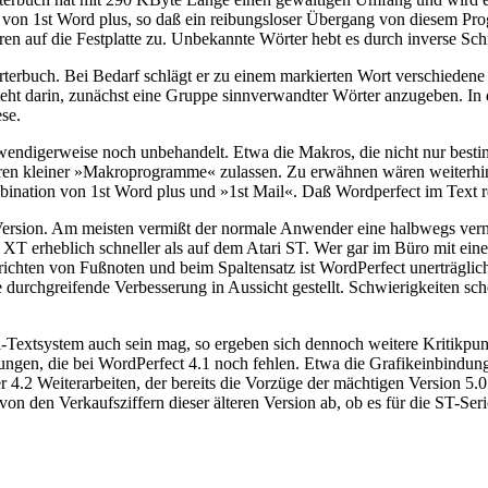
n von 1st Word plus, so daß ein reibungsloser Übergang von diesem Pro
en auf die Festplatte zu. Unbekannte Wörter hebt es durch inverse Schrif
erbuch. Bei Bedarf schlägt er zu einem markierten Wort verschiedene 
t darin, zunächst eine Gruppe sinnverwandter Wörter anzugeben. In d
se.
otwendigerweise noch unbehandelt. Etwa die Makros, die nicht nur best
n kleiner »Makroprogramme« zulassen. Zu erwähnen wären weiterhin di
mbination von 1st Word plus und »1st Mail«. Daß Wordperfect im Text r
Version. Am meisten vermißt der normale Anwender eine halbwegs vern
 erheblich schneller als auf dem Atari ST. Wer gar im Büro mit eine
chten von Fußnoten und beim Spaltensatz ist WordPerfect unerträglich 
e durchgreifende Verbesserung in Aussicht gestellt. Schwierigkeiten 
ri-Textsystem auch sein mag, so ergeben sich dennoch weitere Kritik
terungen, die bei WordPerfect 4.1 noch fehlen. Etwa die Grafikeinbind
 Weiterarbeiten, der bereits die Vorzüge der mächtigen Version 5.0 g
von den Verkaufsziffern dieser älteren Version ab, ob es für die ST-Se