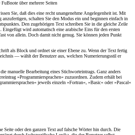
e FuBnote über mehrere Seiten
ssen Sie, daß dies eine recht unangenehme Angelegenheit ist. Mit
g anzufertigen, schalten Sie den Modus ein und beginnen einfach in
tspunktes. Den zugehörigen Text schreiben Sie in die gleiche Zeile
. Eingefügt wird automatisch eine arabische Eins für den ersten
n
ast von allein. Doch damit nicht genug. Sie können jeden Punkt
hrift als Block und ordnet sie einer Ebene zu. Wenn der Text fertig
rzeichnis — wählt der Benutzer aus, welchen Numerierungsstil er
t die manuelle Bearbeitung eines Stichworteintrags. Ganz anders
tereintrag »Programmiersprachen« zuzuordnen. Zudem erhält bei
ogrammiersprachen« jeweils einzeln »Fortran«, »Basic« oder »Pascal«
e Seite oder den ganzen Text auf falsche Wörter hin durch. Die
nzt durch fachspezifische Lexika, die der Benutzer selbst