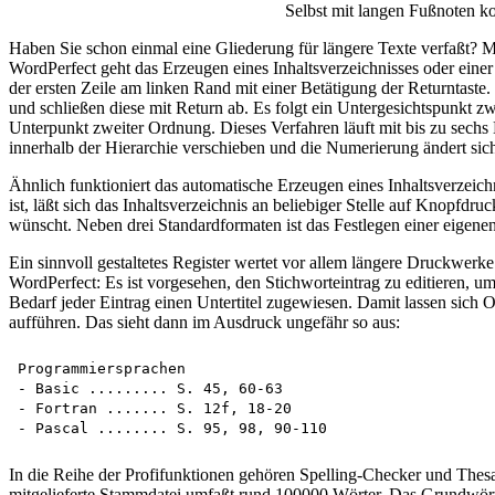
Selbst mit langen Fußnoten k
Haben Sie schon einmal eine Gliederung für längere Texte verfaßt? 
WordPerfect geht das Erzeugen eines Inhaltsverzeichnisses oder einer
der ersten Zeile am linken Rand mit einer Betätigung der Returntaste
und schließen diese mit Return ab. Es folgt ein Untergesichtspunkt 
Unterpunkt zweiter Ordnung. Dieses Verfahren läuft mit bis zu sechs
innerhalb der Hierarchie verschieben und die Numerierung ändert sich
Ähnlich funktioniert das automatische Erzeugen eines Inhaltsverzeich
ist, läßt sich das Inhaltsverzeichnis an beliebiger Stelle auf Knopf
wünscht. Neben drei Standardformaten ist das Festlegen einer eigenen
Ein sinnvoll gestaltetes Register wertet vor allem längere Druckwerke
WordPerfect: Es ist vorgesehen, den Stichworteintrag zu editieren,
Bedarf jeder Eintrag einen Untertitel zugewiesen. Damit lassen sich
aufführen. Das sieht dann im Ausdruck ungefähr so aus:
Programmiersprachen

- Basic ......... S. 45, 60-63

- Fortran ....... S. 12f, 18-20

In die Reihe der Profifunktionen gehören Spelling-Checker und Thesa
mitgelieferte Stammdatei umfaßt rund 100000 Wörter. Das Grundwört