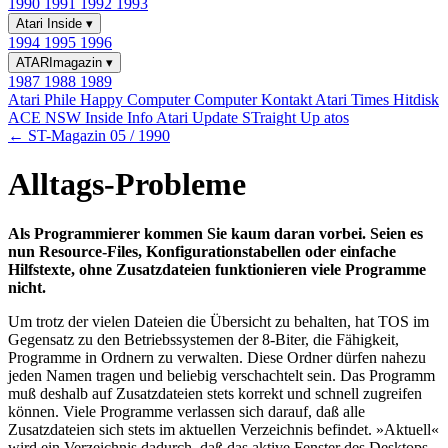
1990
1991
1992
1993
Atari Inside
▾
1994
1995
1996
ATARImagazin
▾
1987
1988
1989
Atari Phile
Happy Computer
Computer Kontakt
Atari Times
Hitdisk
ACE NSW Inside Info
Atari Update
STraight Up
atos
← ST-Magazin 05 / 1990
Alltags-Probleme
Als Programmierer kommen Sie kaum daran vorbei. Seien es
nun Resource-Files, Konfigurationstabellen oder einfache
Hilfstexte, ohne Zusatzdateien funktionieren viele Programme
nicht.
Um trotz der vielen Dateien die Übersicht zu behalten, hat TOS im
Gegensatz zu den Betriebssystemen der 8-Biter, die Fähigkeit,
Programme in Ordnern zu verwalten. Diese Ordner dürfen nahezu
jeden Namen tragen und beliebig verschachtelt sein. Das Programm
muß deshalb auf Zusatzdateien stets korrekt und schnell zugreifen
können. Viele Programme verlassen sich darauf, daß alle
Zusatzdateien sich stets im aktuellen Verzeichnis befindet. »Aktuell«
wird ein Verzeichnis dadurch, daß das aktive Fenster des Desktops