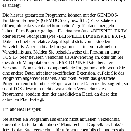
es anzeigt.
Die hieraus gestarteten Programme können mit der GEMDOS-
Funktion »Fopen()« (GEMDOS 61, hex. $3D) Zusatzdateien
öffnen, ohne daß sie dabei komplette Zugriffspfade anzugeben
haben. Für »Fopen« genügen Dateinamen (wie »BEISPIEL.EXT«)
oder relative Suchpfade (wie »BEISPIEL.FLD\BEISPIEL.EXT«).
Dabei rechnet der relative Zugriffspfad stets vom aktuellen
Verzeichnis. Aber nicht alle Programme starten vom aktuellen
Verzeichnis aus. Melden Sie beispielsweise ein Programm unter
TOS 1.4 oder neueren Versionen als Anwendung an, oder tun Sie
dies durch Manipulation der DESKTOP.INF-Datei bei älteren
Versionen. Nun startet das angemeldete Programm auch, wenn Sie
eine andere Datei mit einer spezifischen Extension, auf die Sie das
Programm angemeldet haben, anklicken. Wenn das gestartete
Programm einfach mittels »Fopen« auf eine Datei relativ zugreift, so
sucht TOS diese nun nicht etwa ab dem Verzeichnis des
Programms, sondern dem der angeklickten Datei, da diese den
aktuellen Pfad festlegt.
Ein anderes Beispiel:
Sie starten ein Programm aus einem nicht-aktuellen Verzeichnis,
durch die Tastenkombination < Maus-rechts - Doppelklick links>.
Jetzt ist das Suchverzeichnis für »Fopen« ebenfalls ein anderes als