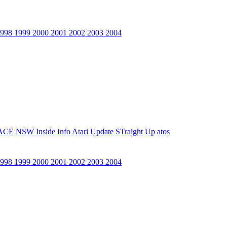
1998
1999
2000
2001
2002
2003
2004
ACE NSW Inside Info
Atari Update
STraight Up
atos
1998
1999
2000
2001
2002
2003
2004