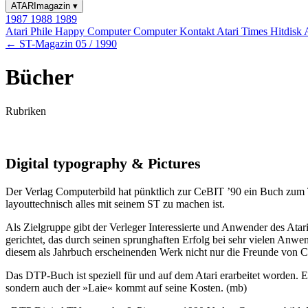
ATARImagazin
▾
1987
1988
1989
Atari Phile
Happy Computer
Computer Kontakt
Atari Times
Hitdisk
← ST-Magazin 05 / 1990
Bücher
Rubriken
Digital typography & Pictures
Der Verlag Computerbild hat pünktlich zur CeBIT ’90 ein Buch zum T
layouttechnisch alles mit seinem ST zu machen ist.
Als Zielgruppe gibt der Verleger Interessierte und Anwender des At
gerichtet, das durch seinen sprunghaften Erfolg bei sehr vielen Anw
diesem als Jahrbuch erscheinenden Werk nicht nur die Freunde von C
Das DTP-Buch ist speziell für und auf dem Atari erarbeitet worden. 
sondern auch der »Laie« kommt auf seine Kosten. (mb)