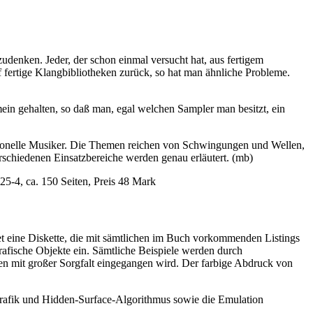
denken. Jeder, der schon einmal versucht hat, aus fertigem
f fertige Klangbibliotheken zurück, so hat man ähnliche Probleme.
ein gehalten, so daß man, egal welchen Sampler man besitzt, ein
essionelle Musiker. Die Themen reichen von Schwingungen und Wellen,
chiedenen Einsatzbereiche werden genau erläutert. (mb)
-4, ca. 150 Seiten, Preis 48 Mark
ltet eine Diskette, die mit sämtlichen im Buch vorkommenden Listings
rafische Objekte ein. Sämtliche Beispiele werden durch
den mit großer Sorgfalt eingegangen wird. Der farbige Abdruck von
rafik und Hidden-Surface-Algorithmus sowie die Emulation