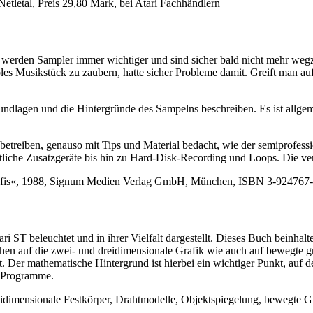
tletal, Preis 29,80 Mark, bei Atari Fachhändlern
werden Sampler immer wichtiger und sind sicher bald nicht mehr wegzu
bles Musikstück zu zaubern, hatte sicher Probleme damit. Greift man au
ndlagen und die Hintergründe des Sampelns beschreiben. Es ist allgem
o betreiben, genauso mit Tips und Material bedacht, wie der semiprof
he Zusatzgeräte bis hin zu Hard-Disk-Recording und Loops. Die vers
rofis«, 1988, Signum Medien Verlag GmbH, München, ISBN 3-924767-25
ri ST beleuchtet und in ihrer Vielfalt dargestellt. Dieses Buch beinha
hen auf die zwei- und dreidimensionale Grafik wie auch auf bewegte g
. Der mathematische Hintergrund ist hierbei ein wichtiger Punkt, auf 
r Programme.
dimensionale Festkörper, Drahtmodelle, Objektspiegelung, bewegte G