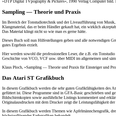
»DTP Digital TVpography & Pictures«, 1990 Verlag Computer bild. Ne
Sampling — Theorie und Praxis
Im Bereich der Tonstudiotechnik und der Liveaufführung von Musik, 
Klangmaterial, das er beim Händler gekauft hat, ein wirklich akzepta
Das Material klingt nicht so wie man es gerne hätte.
Dieses Buch soll nun Hilfestellungen geben und alle notwendigen Gru
gutes Ergebnis erzielt.
Hier werden sowohl die professionellen Leser, die z.B. ein Tonstudi
Geschichte von VCO, VCF usw. über MIDI im allgemeinen und sämtlic
Klaus Ploch, »Sampling — Theorie und Praxis für Einsteiger und P
Das Atari ST Grafikbuch
In diesem Grafikbuch werden die sehr guten Grafikfähigkeiten des Ata
gefüttert ist. Diese Programme sind in GFA-Basic geschrieben und ge
Bildschirmkopien sowie ausführliche Listings kommentiert und erklärt
Originalausdrucken mit dem Drucker zeigt die Leistungsfähigkeit de
In diesem Grafikbuch werden Themen wie Apfelmännchengrafik, drei
höchstauflösender Farbgrafiken behandelt.