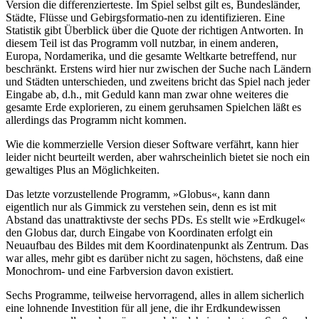
Version die differenzierteste. Im Spiel selbst gilt es, Bundesländer,
Städte, Flüsse und Gebirgsformatio-nen zu identifizieren. Eine
Statistik gibt Überblick über die Quote der richtigen Antworten. In
diesem Teil ist das Programm voll nutzbar, in einem anderen,
Europa, Nordamerika, und die gesamte Weltkarte betreffend, nur
beschränkt. Erstens wird hier nur zwischen der Suche nach Ländern
und Städten unterschieden, und zweitens bricht das Spiel nach jeder
Eingabe ab, d.h., mit Geduld kann man zwar ohne weiteres die
gesamte Erde explorieren, zu einem geruhsamen Spielchen läßt es
allerdings das Programm nicht kommen.
Wie die kommerzielle Version dieser Software verfährt, kann hier
leider nicht beurteilt werden, aber wahrscheinlich bietet sie noch ein
gewaltiges Plus an Möglichkeiten.
Das letzte vorzustellende Programm, »Globus«, kann dann
eigentlich nur als Gimmick zu verstehen sein, denn es ist mit
Abstand das unattraktivste der sechs PDs. Es stellt wie »Erdkugel«
den Globus dar, durch Eingabe von Koordinaten erfolgt ein
Neuaufbau des Bildes mit dem Koordinatenpunkt als Zentrum. Das
war alles, mehr gibt es darüber nicht zu sagen, höchstens, daß eine
Monochrom- und eine Farbversion davon existiert.
Sechs Programme, teilweise hervorragend, alles in allem sicherlich
eine lohnende Investition für all jene, die ihr Erdkundewissen