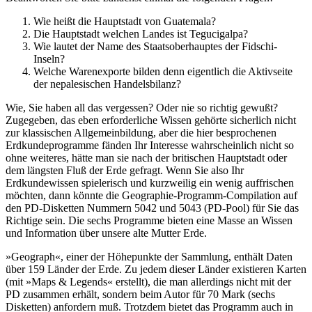
Wie heißt die Hauptstadt von Guatemala?
Die Hauptstadt welchen Landes ist Tegucigalpa?
Wie lautet der Name des Staatsoberhauptes der Fidschi-
Inseln?
Welche Warenexporte bilden denn eigentlich die Aktivseite
der nepalesischen Handelsbilanz?
Wie, Sie haben all das vergessen? Oder nie so richtig gewußt?
Zugegeben, das eben erforderliche Wissen gehörte sicherlich nicht
zur klassischen Allgemeinbildung, aber die hier besprochenen
Erdkundeprogramme fänden Ihr Interesse wahrscheinlich nicht so
ohne weiteres, hätte man sie nach der britischen Hauptstadt oder
dem längsten Fluß der Erde gefragt. Wenn Sie also Ihr
Erdkundewissen spielerisch und kurzweilig ein wenig auffrischen
möchten, dann könnte die Geographie-Programm-Compilation auf
den PD-Disketten Nummern 5042 und 5043 (PD-Pool) für Sie das
Richtige sein. Die sechs Programme bieten eine Masse an Wissen
und Information über unsere alte Mutter Erde.
»Geograph«, einer der Höhepunkte der Sammlung, enthält Daten
über 159 Länder der Erde. Zu jedem dieser Länder existieren Karten
(mit »Maps & Legends« erstellt), die man allerdings nicht mit der
PD zusammen erhält, sondern beim Autor für 70 Mark (sechs
Disketten) anfordern muß. Trotzdem bietet das Programm auch in