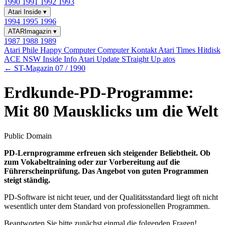
1990
1991
1992
1993
Atari Inside
▾
1994
1995
1996
ATARImagazin
▾
1987
1988
1989
Atari Phile
Happy Computer
Computer Kontakt
Atari Times
Hitdisk
ACE NSW Inside Info
Atari Update
STraight Up
atos
← ST-Magazin 07 / 1990
Erdkunde-PD-Programme:
Mit 80 Mausklicks um die Welt
Public Domain
PD-Lernprogramme erfreuen sich steigender Beliebtheit. Ob
zum Vokabeltraining oder zur Vorbereitung auf die
Führerscheinprüfung. Das Angebot von guten Programmen
steigt ständig.
PD-Software ist nicht teuer, und der Qualitätsstandard liegt oft nicht
wesentlich unter dem Standard von professionellen Programmen.
Beantworten Sie bitte zunächst einmal die folgenden Fragen!