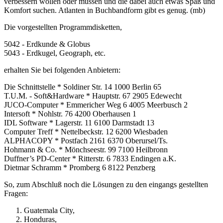
verbessern wollen oder müssen und die dabei auch etwas Spaß und
Komfort suchen. Atlanten in Buchbandform gibt es genug. (mb)
Die vorgestellten Programmdisketten,
5042 - Erdkunde & Globus
5043 - Erdkugel, Geograph, etc.
erhalten Sie bei folgenden Anbietern:
Die Schnittstelle * Soldiner Str. 14 1000 Berlin 65
T.U.M. - Soft&Hardware * Hauptstr. 67 2905 Edewecht
JUCO-Computer * Emmericher Weg 6 4005 Meerbusch 2
Intersoft * Nohlstr. 76 4200 Oberhausen 1
IDL Software * Lagerstr. 11 6100 Darmstadt 13
Computer Treff * Nettelbeckstr. 12 6200 Wiesbaden
ALPHACOPY * Postfach 2161 6370 Oberursel/Ts.
Hohmann & Co. * Mönchseestr. 99 7100 Heilbronn
Duffner’s PD-Center * Ritterstr. 6 7833 Endingen a.K.
Dietmar Schramm * Promberg 6 8122 Penzberg
So, zum Abschluß noch die Lösungen zu den eingangs gestellten
Fragen:
Guatemala City,
Honduras,