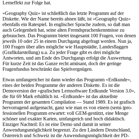
Lerneffekt zur Folge hat.
»Geography Quiz« ist schließlich das letzte Programm auf der
Diskette. Wie der Name bereits ahnen läßt, ist »Geography Quiz«
ebenfalls ein Ratespiel. In englischer Sprache zudem, so daß man
auch Gelegenheit hat, seine alten Fremdsprachenkenntnisse zu
gebrauchen. Das Programm bietet insgesamt 100 Fragen, von denen
jeweils 10 oder 25 in einem Durchgang abgefragt werden. Nun ja,
100 Fragen über alles mögliche wie Hauptstädte, Landesflaggen
(Grafikdarstellung) u.a. Zu jeder Frage gibt es drei mögliche
Antworten, und am Ende des Durchgangs erfolgt die Auswertung.
Für kurze Zeit ist das Ganze recht amüsant, doch der geringe
Fragenfundus beschränkt das Spielvergnügen.
Etwas umfangreicher ist dann wieder das Programm »Erdkunde«,
eines der beiden Programme der anderen Diskette. Es ist die
Demoversion der »grafischen Lernsoftware Erdkunde Version 3.0«,
die für 69 Mark erhältlich ist. »Erdkunde« ist das aktuellste
Programm der gesamten Compilation — Stand 1989. Es ist grafisch
hervorragend aufgemacht, ganz wie man es von einem (semi-)pro-
fessionellen Programm erwartet: voll GEM-gestützt, eine Menge
schöner und exakter Karten, umfangreich und hoch didaktisch.
Einziger Nachteil: Es ist eine Demo und damit in seiner
Anwendungsmöglichkeit begrenzt. Zu den Ländern Deutschland,
Österreich und Schweiz ist die Anwendungsmöglichkeit der PD-