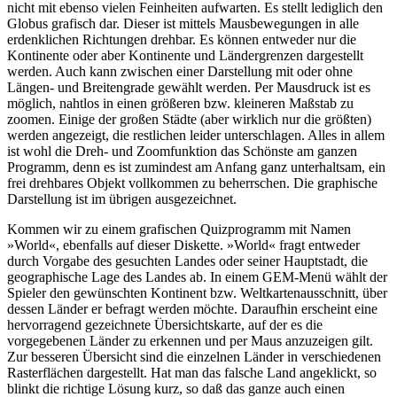
nicht mit ebenso vielen Feinheiten aufwarten. Es stellt lediglich den
Globus grafisch dar. Dieser ist mittels Mausbewegungen in alle
erdenklichen Richtungen drehbar. Es können entweder nur die
Kontinente oder aber Kontinente und Ländergrenzen dargestellt
werden. Auch kann zwischen einer Darstellung mit oder ohne
Längen- und Breitengrade gewählt werden. Per Mausdruck ist es
möglich, nahtlos in einen größeren bzw. kleineren Maßstab zu
zoomen. Einige der großen Städte (aber wirklich nur die größten)
werden angezeigt, die restlichen leider unterschlagen. Alles in allem
ist wohl die Dreh- und Zoomfunktion das Schönste am ganzen
Programm, denn es ist zumindest am Anfang ganz unterhaltsam, ein
frei drehbares Objekt vollkommen zu beherrschen. Die graphische
Darstellung ist im übrigen ausgezeichnet.
Kommen wir zu einem grafischen Quizprogramm mit Namen
»World«, ebenfalls auf dieser Diskette. »World« fragt entweder
durch Vorgabe des gesuchten Landes oder seiner Hauptstadt, die
geographische Lage des Landes ab. In einem GEM-Menü wählt der
Spieler den gewünschten Kontinent bzw. Weltkartenausschnitt, über
dessen Länder er befragt werden möchte. Daraufhin erscheint eine
hervorragend gezeichnete Übersichtskarte, auf der es die
vorgegebenen Länder zu erkennen und per Maus anzuzeigen gilt.
Zur besseren Übersicht sind die einzelnen Länder in verschiedenen
Rasterflächen dargestellt. Hat man das falsche Land angeklickt, so
blinkt die richtige Lösung kurz, so daß das ganze auch einen