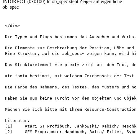
INDIRECT (0x0100) In ob_spec steht Zeiger auf eigentliche
ob_spec
</div>

Die Typen und Flags bestimmen das Aussehen und Verhalt
Die Elemente zur Beschreibung der Position, Höhe und B
Eine Struktur, auf die »ob_spec« zeigen kann, wird hie
Das Strukturelement »te_ptext« zeigt auf den Text, der
»te_font« bestimmt, mit welchem Zeichensatz der Text d
Die Farbe des Rahmens, des Textes, des Musters und noc
Haben Sie nun keine Furcht vor den Objekten und Objekt
Machen Sie sich bitte mit Ihrem Resource-Construction-
Literatur:  

[1]	Atari ST Profibuch, Jankowski/ Rabich/ Reschke, Sybex 1987/88/89  

[2]	GEM Programmier-Handbuch, Balma/ Fitler, Sybex 1987/88
