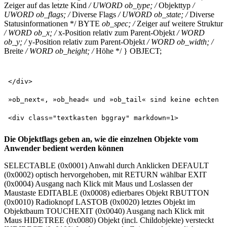
Zeiger auf das letzte Kind
/ UWORD ob_type; /
Objekttyp
/
UWORD ob_flags; /
Diverse Flags
/ UWORD ob_state; /
Diverse
Statusinformationen */ BYTE
ob_spec; /
Zeiger auf weitere Struktur
/ WORD ob_x; /
x-Position relativ zum Parent-Objekt
/ WORD
ob_y; /
y-Position relativ zum Parent-Objekt
/ WORD ob_width; /
Breite
/ WORD ob_height; /
Höhe */ } OBJECT;
</div>

»ob_next«, »ob_head« und »ob_tail« sind keine echten Z
Die Objektflags geben an, wie die einzelnen Objekte vom
Anwender bedient werden können
SELECTABLE (0x0001) Anwahl durch Anklicken DEFAULT
(0x0002) optisch hervorgehoben, mit RETURN wählbar EXIT
(0x0004) Ausgang nach Klick mit Maus und Loslassen der
Maustaste EDITABLE (0x0008) edierbares Objekt RBUTTON
(0x0010) Radioknopf LASTOB (0x0020) letztes Objekt im
Objektbaum TOUCHEXIT (0x0040) Ausgang nach Klick mit
Maus HIDETREE (0x0080) Objekt (incl. Childobjekte) versteckt