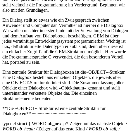
steht vielmehr die Programmierung im Vordergrund. Beginnen wir
also mit den Grundlagen.
Ein Dialog stellt so etwas wie ein Zwiegespräch zwischen
Anwender und Computer dar. Vermittler ist hierbei die Dialogbox.
Wir wollen uns hier in erster Linie mit der Verwaltung von Dialogen
und dem Aufbau von Dialogboxen beschäftigen. GEM ist über
jedes vernünftige Entwicklungssystem programmierbar. Wichtig ist
u.a., daß strukturierte Datentypen erlaubt sind, denn über diese ist
ein einfacher Zugriff auf die GEM-Strukturen möglich. Hier wurde
die Programmiersprache C verwendet, die den besonderen Vorteil
hat, portabel zu sein.
Eine zentrale Struktur für Dialogboxen ist die»OBJECT«-Struktur.
Eine Dialogbox besteht aus einzelnen Objekten, die jeweils über
eine OBJECT-Struktur definiert sind. Die Zusammenfassung aller
Objekte einer Dialogbox wird »Objektbaum« genannt und stellt
untereinander verkettete Objekte dar. Die einzelnen
Strukturelemente bedeuten:
**Die »OBJECT«-Struktur ist eine zentrale Struktur für
Dialogboxen** ~~~~~~~~~~~~~~~~~~~~~
typedef struct { WORD ob_next; /* Zeiger auf das nächste Objekt
/
WORD ob_head; /
Zeiger auf das erste Kind
/ WORD ob_tail; /