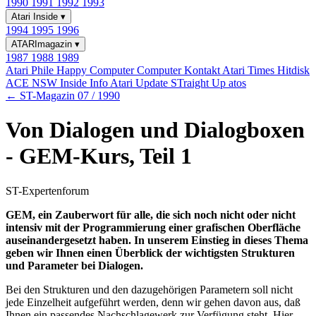
1990
1991
1992
1993
Atari Inside
▾
1994
1995
1996
ATARImagazin
▾
1987
1988
1989
Atari Phile
Happy Computer
Computer Kontakt
Atari Times
Hitdisk
ACE NSW Inside Info
Atari Update
STraight Up
atos
← ST-Magazin 07 / 1990
Von Dialogen und Dialogboxen
- GEM-Kurs, Teil 1
ST-Expertenforum
GEM, ein Zauberwort für alle, die sich noch nicht oder nicht
intensiv mit der Programmierung einer grafischen Oberfläche
auseinandergesetzt haben. In unserem Einstieg in dieses Thema
geben wir Ihnen einen Überblick der wichtigsten Strukturen
und Parameter bei Dialogen.
Bei den Strukturen und den dazugehörigen Parametern soll nicht
jede Einzelheit aufgeführt werden, denn wir gehen davon aus, daß
Ihnen ein passendes Nachschlagewerk zur Verfügung steht. Hier