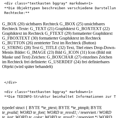
<div class="textkasten bggray" markdown=1>

**Die Objekttypen beschreiben verschiedene Darstellung
G_BOX (20) sichtbares Rechteck G_IBOX (25) unsichtbares
Rechteck Texte: G_TEXT (21) Graphiktext G_BOXTEXT (22)
Graphiktext im Rechteck G_FTEXT (29) formatierter Graphiktext
G_FBOXTEXT (30) formatierter Graphiktext im Rechteck
G_BUTTON (26) zentrierter Text im Rechteck (Button)
G_STRING (28) Text G_TITLE (32) Text, Titel eines Drop-Down-
Menüs Bilder: G_IMAGE (23) Bild G_ICON (31) Icon (Bild mit
Maske und Text) Zeichen: G_BOXCHAR (27) einzelnes Zeichen
im Rechteck frei definierte: G_USERDEF (24) frei definierbares
Objekt (wird später behandelt)
</div>

<div class="textkasten bggray" markdown=1>

typedef struct { BYTE *te_ptext; BYTE *te_ptmplt; BYTE
te_pvalid; WORD te_font; WORD te_resvd1; /
reserviert
/ WORD
te_just; WORD te_color; WORD te_resvd2; /
reserviert */ WORD