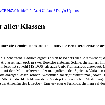
ACE NSW Inside Info
Atari Update
STraight Up
atos
 aller Klassen
über die ziemlich langsame und unflexible Benutzeroberfläche de
es ST beherrscht. Dadurch eignet sie sich besonders für alle Anwender,
ser Art lassen sich grob in zwei Bereiche einteilen: Solche, die sich 
rammierer hat sowohl MS-DOS- als auch Unix-Kommandos eingebaut. M
ktion auf dem Monitor hervor, oder manipulieren den Speicher, Variabl
platte anzeigen lassen können. Wesentlich häufiger braucht man jedoch 
en. Alle Standard-Befehle aus dem Desktop können auch in Master ein
um Anzeigen des Directory. Eine erweiterte Funktion, die man auf dem