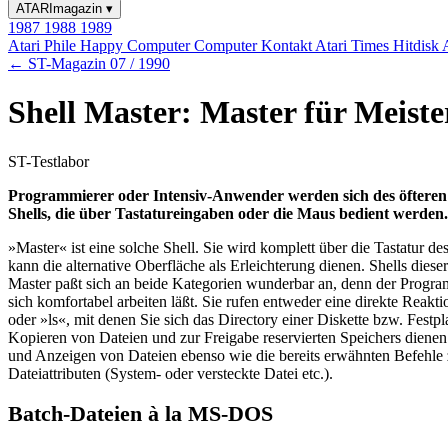
ATARImagazin
▾
1987
1988
1989
Atari Phile
Happy Computer
Computer Kontakt
Atari Times
Hitdisk
← ST-Magazin 07 / 1990
Shell Master: Master für Meister
ST-Testlabor
Programmierer oder Intensiv-Anwender werden sich des öfteren 
Shells, die über Tastatureingaben oder die Maus bedient werden.
»Master« ist eine solche Shell. Sie wird komplett über die Tastatur d
kann die alternative Oberfläche als Erleichterung dienen. Shells die
Master paßt sich an beide Kategorien wunderbar an, denn der Prog
sich komfortabel arbeiten läßt. Sie rufen entweder eine direkte Rea
oder »ls«, mit denen Sie sich das Directory einer Diskette bzw. Fest
Kopieren von Dateien und zur Freigabe reservierten Speichers dien
und Anzeigen von Dateien ebenso wie die bereits erwähnten Befehle z
Dateiattributen (System- oder versteckte Datei etc.).
Batch-Dateien à la MS-DOS