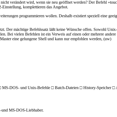
nicht verändert wird, wenn sie neu geöffnet werden? Der Befehl »touch«
-Einstellung, komplettieren das Angebot.
weiterungen programmieren wollen. Deshalb existiert speziell eine geeign
rsetzt. Der mächtige Befehlssatz läßt keine Wünsche offen. Sowohl U
en. Bei vielen Befehlen ist ein Verweis auf einen oder mehrere andere 
ist Master eine gelungene Shell und kann nur empfohlen werden, (uw)
r □ MS-DOS- und Unix-Befehle □ Batch-Dateien □ History-Speicher □ 
ix-und MS-DOS-Liebhaber.