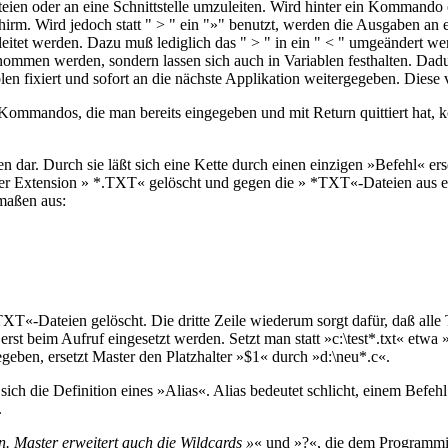
teien oder an eine Schnittstelle umzuleiten. Wird hinter ein Kommando
chirm. Wird jedoch statt " > " ein "»" benutzt, werden die Ausgaben a
eitet werden. Dazu muß lediglich das " > " in ein " < " umgeändert we
ommen werden, sondern lassen sich auch in Variablen festhalten. Dadur
en fixiert und sofort an die nächste Applikation weitergegeben. Dies
Kommandos, die man bereits eingegeben und mit Return quittiert hat, 
n dar. Durch sie läßt sich eine Kette durch einen einzigen »Befehl« ers
t der Extension » *.TXT« gelöscht und gegen die » *TXT«-Dateien aus 
maßen aus:
.TXT«-Dateien gelöscht. Die dritte Zeile wiederum sorgt dafür, daß alle
e erst beim Aufruf eingesetzt werden. Setzt man statt »c:\test*.txt« et
en, ersetzt Master den Platzhalter »$1« durch »d:\neu*.c«.
h die Definition eines »Alias«. Alias bedeutet schlicht, einem Befeh
.
en. Master erweitert auch die Wildcards »
« und »?«, die dem Programmi