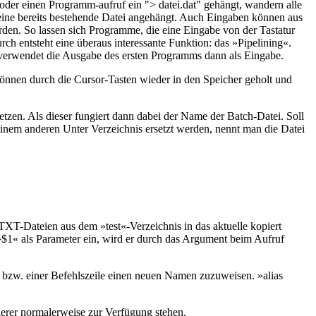
 oder einen Programm-aufruf ein "> datei.dat" gehängt, wandern alle
n eine bereits bestehende Datei angehängt. Auch Eingaben können aus
rden. So lassen sich Programme, die eine Eingabe von der Tastatur
ch entsteht eine überaus interessante Funktion: das »Pipelining«.
e verwendet die Ausgabe des ersten Programms dann als Eingabe.
können durch die Cursor-Tasten wieder in den Speicher geholt und
etzen. Als dieser fungiert dann dabei der Name der Batch-Datei. Soll
einem anderen Unter Verzeichnis ersetzt werden, nennt man die Datei
 TXT-Dateien aus dem »test«-Verzeichnis in das aktuelle kopiert
wa »$1« als Parameter ein, wird er durch das Argument beim Aufruf
l bzw. einer Befehlszeile einen neuen Namen zuzuweisen. »alias
erer normalerweise zur Verfügung stehen.