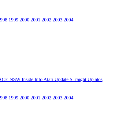
1998
1999
2000
2001
2002
2003
2004
ACE NSW Inside Info
Atari Update
STraight Up
atos
1998
1999
2000
2001
2002
2003
2004