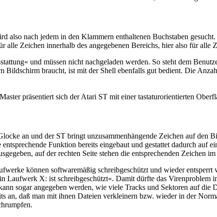
ird also nach jedem in den Klammern enthaltenen Buchstaben gesucht. »
 alle Zeichen innerhalb des angegebenen Bereichs, hier also für alle 
usstattung« und müssen nicht nachgeladen werden. So steht dem Benutz
ldschirm braucht, ist mit der Shell ebenfalls gut bedient. Die Anzahl 
Master präsentiert sich der Atari ST mit einer tastaturorientierten Oberf
 Glocke an und der ST bringt unzusammenhängende Zeichen auf den Bil
ntsprechende Funktion bereits eingebaut und gestattet dadurch auf ei
sgegeben, auf der rechten Seite stehen die entsprechenden Zeichen im K
aufwerke können softwaremäßig schreibgeschützt und wieder entsperrt
 in Laufwerk X: ist schreibgeschützt«. Damit dürfte das Virenproblem 
s kann sogar angegeben werden, wie viele Tracks und Sektoren auf die 
eits an, daß man mit ihnen Dateien verkleinern bzw. wieder in der Norm
chrumpfen.