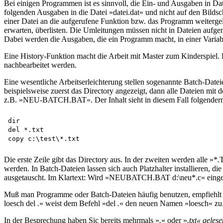
Bei einigen Programmen ist es sinnvoll, die Ein- und Ausgaben in Da
folgenden Ausgaben in die Datei »datei.dat« und nicht auf den Bilds
einer Datei an die aufgerufene Funktion bzw. das Programm weitergel
erwarten, überlisten. Die Umleitungen müssen nicht in Dateien aufgen
Dabei werden die Ausgaben, die ein Programm macht, in einer Variabl
Eine History-Funktion macht die Arbeit mit Master zum Kinderspiel. 
nachbearbeitet werden.
Eine wesentliche Arbeitserleichterung stellen sogenannte Batch-Dateie
beispielsweise zuerst das Directory angezeigt, dann alle Dateien mi
z.B. »NEU-BATCH.BAT«. Der Inhalt sieht in diesem Fall folgender
dir

del *.txt

Die erste Zeile gibt das Directory aus. In der zweiten werden alle »*
werden. In Batch-Dateien lassen sich auch Platzhalter installieren, di
ausgetauscht. Im Klartext: Wird »NEUBATCH.BAT d:\neu*.c« eingegeb
Muß man Programme oder Batch-Dateien häufig benutzen, empfiehlt sic
loesch del
.
« weist dem Befehl »del
.
« den neuen Namen »loesch« zu
In der Besprechung haben Sic bereits mehrmals »
.
« oder »
.txt« geles