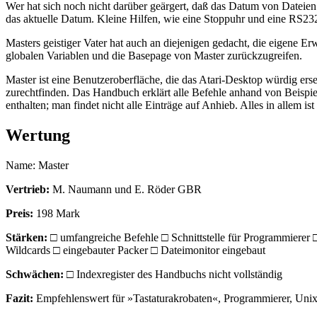
Wer hat sich noch nicht darüber geärgert, daß das Datum von Dateien 
das aktuelle Datum. Kleine Hilfen, wie eine Stoppuhr und eine RS232
Masters geistiger Vater hat auch an diejenigen gedacht, die eigene Er
globalen Variablen und die Basepage von Master zurückzugreifen.
Master ist eine Benutzeroberfläche, die das Atari-Desktop würdig e
zurechtfinden. Das Handbuch erklärt alle Befehle anhand von Beispiel
enthalten; man findet nicht alle Einträge auf Anhieb. Alles in allem 
Wertung
Name: Master
Vertrieb:
M. Naumann und E. Röder GBR
Preis:
198 Mark
Stärken:
□ umfangreiche Befehle □ Schnittstelle für Programmiere
Wildcards □ eingebauter Packer □ Dateimonitor eingebaut
Schwächen:
□ Indexregister des Handbuchs nicht vollständig
Fazit:
Empfehlenswert für »Tastaturakrobaten«, Programmierer, Un