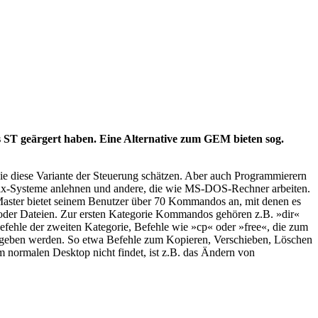
s ST geärgert haben. Eine Alternative zum GEM bieten sog.
 die diese Variante der Steuerung schätzen. Aber auch Programmierern
an Unix-Systeme anlehnen und andere, die wie MS-DOS-Rechner arbeiten.
aster bietet seinem Benutzer über 70 Kommandos an, mit denen es
en oder Dateien. Zur ersten Kategorie Kommandos gehören z.B. »dir«
Befehle der zweiten Kategorie, Befehle wie »cp« oder »free«, die zum
gegeben werden. So etwa Befehle zum Kopieren, Verschieben, Löschen
 normalen Desktop nicht findet, ist z.B. das Ändern von