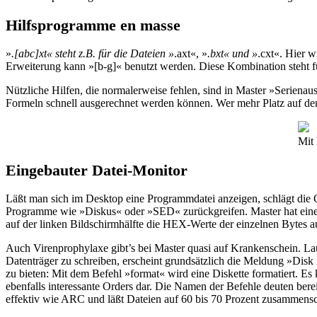
Hilfsprogramme en masse
»
.[abc]xt« steht z.B. für die Dateien »
.axt«, »
.bxt« und »
.cxt«. Hier w
Erweiterung kann »[b-g]« benutzt werden. Diese Kombination steht für
Nützliche Hilfen, die normalerweise fehlen, sind in Master »Seriena
Formeln schnell ausgerechnet werden können. Wer mehr Platz auf dem Bi
Mit 
Eingebauter Datei-Monitor
Läßt man sich im Desktop eine Programmdatei anzeigen, schlägt die
Programme wie »Diskus« oder »SED« zurückgreifen. Master hat eine e
auf der linken Bildschirmhälfte die HEX-Werte der einzelnen Bytes au
Auch Virenprophylaxe gibt’s bei Master quasi auf Krankenschein. L
Datenträger zu schreiben, erscheint grundsätzlich die Meldung »Disk
zu bieten: Mit dem Befehl »format« wird eine Diskette formatiert. E
ebenfalls interessante Orders dar. Die Namen der Befehle deuten ber
effektiv wie ARC und läßt Dateien auf 60 bis 70 Prozent zusammens