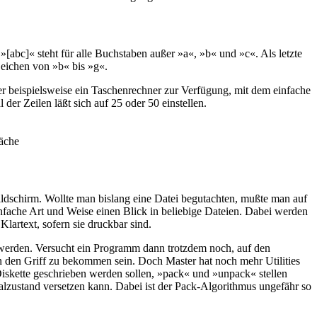
[abc]« steht für alle Buchstaben außer »a«, »b« und »c«. Als letzte
Zeichen von »b« bis »g«.
er beispielsweise ein Taschenrechner zur Verfügung, mit dem einfache
der Zeilen läßt sich auf 25 oder 50 einstellen.
läche
dschirm. Wollte man bislang eine Datei begutachten, mußte man auf
nfache Art und Weise einen Blick in beliebige Dateien. Dabei werden
lartext, sofern sie druckbar sind.
 werden. Versucht ein Programm dann trotzdem noch, auf den
in den Griff zu bekommen sein. Doch Master hat noch mehr Utilities
Diskette geschrieben werden sollen, »pack« und »unpack« stellen
alzustand versetzen kann. Dabei ist der Pack-Algorithmus ungefähr so