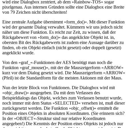
wird eine Dialogbox zentriert, ab dem »Rainbow-TOS« sogar
pixelgenau. Aus internen Gründen sollte eine Dialogbox eine Breite
von 79 Zeichen nicht überschreiten!
Eine zentrale Aufgabe übernimmt »form_do()«. Mit dieser Funktion
wird der gesamte Dialog verwaltet. Kümmern wir uns jedoch nicht
näher um diese Funktion. Es reicht zur Zeit, zu wissen, daß der
Rückgabewert von »form_do()« das angeklickte Objekt ist. in,
obersten Bit des Rückgabewerts ist zudem eine Aussage darüber zu
finden, ob ein Objekt einfach (nicht gesetzt) oder doppelt (gesetzt)
angeklickt wurde.
Von den »graf_«-Funktionen der AES benötigt man noch die
Funktion »graf_mouse()«, mit der die Mauszeigerform »ARROW«
kurz vor dem Dialog gesetzt wird. Die Mauszeigerform »ARROW«
(Pfeil) ist die Standardform für die meisten Aktionen mit der Maus.
Nun der letzte Block von Funktionen. Die Dialogbox wird mit
»objc_draw()« ausgegeben. Da mit dem Verlassen des
Beispieldialogs das Objekt, welches zum Verlassen benutzt wurde,
noch immer mit dem Status »SELECTED« versehen ist, muß dieser
zurückgesetzt werden. Die Funktion »objc_offset()« ermittelt die
Position eines Objekts in absoluten Koordinaten. (Sie erinnern sich?
In der »OBJECT«-Struktur sind nur relative Koordinaten
angegeben!) Die Kenntnis der Position eines Objekts ist jedoch nur