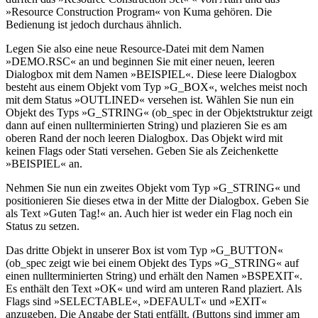
»Resource Construction Program« von Kuma gehören. Die
Bedienung ist jedoch durchaus ähnlich.
Legen Sie also eine neue Resource-Datei mit dem Namen
»DEMO.RSC« an und beginnen Sie mit einer neuen, leeren
Dialogbox mit dem Namen »BEISPIEL«. Diese leere Dialogbox
besteht aus einem Objekt vom Typ »G_BOX«, welches meist noch
mit dem Status »OUTLINED« versehen ist. Wählen Sie nun ein
Objekt des Typs »G_STRING« (ob_spec in der Objektstruktur zeigt
dann auf einen nullterminierten String) und plazieren Sie es am
oberen Rand der noch leeren Dialogbox. Das Objekt wird mit
keinen Flags oder Stati versehen. Geben Sie als Zeichenkette
»BEISPIEL« an.
Nehmen Sie nun ein zweites Objekt vom Typ »G_STRING« und
positionieren Sie dieses etwa in der Mitte der Dialogbox. Geben Sie
als Text »Guten Tag!« an. Auch hier ist weder ein Flag noch ein
Status zu setzen.
Das dritte Objekt in unserer Box ist vom Typ »G_BUTTON«
(ob_spec zeigt wie bei einem Objekt des Typs »G_STRING« auf
einen nullterminierten String) und erhält den Namen »BSPEXIT«.
Es enthält den Text »OK« und wird am unteren Rand plaziert. Als
Flags sind »SELECTABLE«, »DEFAULT« und »EXIT«
anzugeben. Die Angabe der Stati entfällt. (Buttons sind immer am