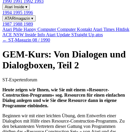
1990
1991
1992
1993
Atari Inside
▾
1994
1995
1996
ATARImagazin
▾
1987
1988
1989
Atari Phile
Happy Computer
Computer Kontakt
Atari Times
Hitdisk
ACE NSW Inside Info
Atari Update
STraight Up
atos
← ST-Magazin 08 / 1990
GEM-Kurs: Von Dialogen und
Dialogboxen, Teil 2
ST-Expertenforum
Heute zeigen wir Ihnen, wie Sie mit einem »Resource-
Construction-Programm« sog. Resourcen für einen einfachen
Dialog anlegen und wie Sie diese Resource dann in eigene
Programme einbinden.
Beginnen wir mit einer leichten Übung, dem Entwerfen einer
Dialogbox mit Hilfe eines Resource-Construction-Programms. Zu
den bekanntesten Vertretern dieser Gattung von Programmen
dürften das »Resource Construction Set« « von Atari und das