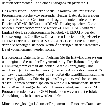
unteren oder rechten Rand einer Dialogbox zu plazieren!)
Das war's schon! Speichern Sie die Resource-Datei mit für die
Programmiersprache »C« passender Header-Datei ab. Es werden
nun vom Resource-Construction-Programm unter anderem die
Dateien »DEMO.RSC« und »DEMO.H« abgespeichert. Diese
beiden Dateien verwerten Sie weiter: »DEMO.RSC« wird zur
Laufzeit des Beispielprogramms benötigt, »DEMO.H« bei der
Übersetzung des Quelltexts. Die anderen Dateien - beispielsweise
»DEMO.DFN« bei dem RCS von Atari - löschen Sie bitte nicht,
denn Sie benötigen sie noch, wenn Änderungen an der Resource-
Datei vorgenommen werden sollen.
Die Resource-Datei ist fertig. Nehmen Sie Ihr Entwicklungssystem
und beginnen Sie mit der Programmierung. Der Rahmen für jedes
GEM-Programm enthält die beiden Befehle »appl_init()« und
»appl_exit()«. Sie werden benötigt, um eine Applikation beim AES
an- bzw. abzumelden. »appl_init()« liefert die Identifikationsnummer
unserer Applikation. Für ein späteres Programm, welches ebenso
diesen Rahmen benutzt, speichern wir die ID-Nummer ab. In dem
Fall, daß »appl_init()« den Wert -1 zurückliefert, muß das GEM-
Programm enden, da die GEM-Funktionen wegen nicht erfolgter
Anmeldung nicht benutzt werden dürfen.
Mittels »rsrc_load()« lädt unser Programm die Resource-Datei nach.