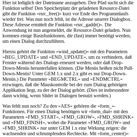
Hier ist lediglich der Dateiname anzugeben. Den Pfad sucht sich die
Funktion selbst! Den Speicherplatz der geladenen Resource-Datei
gibt die Funktion »rsrc_free()« kurz vor Ende des Programmlaufs
wieder frei. Was nun noch fehlt, ist die Adresse unserer Dialogbox.
Diese Adresse ermittelt die Funktion »rsrc_gaddr()«. Die
Anwendung ist nun angemeldet, die Resource-Datei geladen. Nun
kommen einige Basisfunktionen, die (fast) immer benötigt werden,
um einen Dialog durchzuführen.
Hierzu gehört die Funktion »wind_update()« mit den Parametern
»BEG_UPDATE« und »END_UPDATE«, um zu verhindern, daß
Fenster während des Dialogs erneuert werden, oder daß Drop-
Down-Menüs herunterfallen können. (Die Menüs heißen nicht Pull-
Down-Menüs! Unter GEM 1.x und 2.x gibt es nur Drop-Down-
Menüs.) Die Parameter »BEGMCTRL« und »ENDMCTRL«
erzwingen, daß die Mauskontrolle bei der zum Dialog gehörigen
Applikation liegt, zu der der Dialog gehört. (Dies ist insbesondere
dann wichtig, wenn Slider in Dialogen benutzt werden.)
Was fehlt nun noch? Zu den »AES« gehören die »form_«-
Funktionen. Für einen Dialog benötigen wir »form_dial« mit den
Parametern »FMD_START«, »FMD_GROW«, »FMD_SHRINK«
und »FMD_FINISH«, wobei die Parameter »FMD_GROW« und
»FMD_SHRINK« nur unter GEM 1.x eine Wirkung zeigen: die
wachsenden und schrumpfenden Rechtecke. Mit »form_center()«