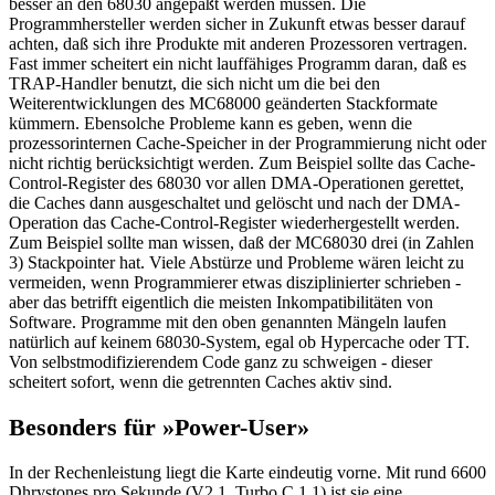
besser an den 68030 angepaßt werden müssen. Die
Programmhersteller werden sicher in Zukunft etwas besser darauf
achten, daß sich ihre Produkte mit anderen Prozessoren vertragen.
Fast immer scheitert ein nicht lauffähiges Programm daran, daß es
TRAP-Handler benutzt, die sich nicht um die bei den
Weiterentwicklungen des MC68000 geänderten Stackformate
kümmern. Ebensolche Probleme kann es geben, wenn die
prozessorinternen Cache-Speicher in der Programmierung nicht oder
nicht richtig berücksichtigt werden. Zum Beispiel sollte das Cache-
Control-Register des 68030 vor allen DMA-Operationen gerettet,
die Caches dann ausgeschaltet und gelöscht und nach der DMA-
Operation das Cache-Control-Register wiederhergestellt werden.
Zum Beispiel sollte man wissen, daß der MC68030 drei (in Zahlen
3) Stackpointer hat. Viele Abstürze und Probleme wären leicht zu
vermeiden, wenn Programmierer etwas disziplinierter schrieben -
aber das betrifft eigentlich die meisten Inkompatibilitäten von
Software. Programme mit den oben genannten Mängeln laufen
natürlich auf keinem 68030-System, egal ob Hypercache oder TT.
Von selbstmodifizierendem Code ganz zu schweigen - dieser
scheitert sofort, wenn die getrennten Caches aktiv sind.
Besonders für »Power-User»
In der Rechenleistung liegt die Karte eindeutig vorne. Mit rund 6600
Dhrystones pro Sekunde (V2.1, Turbo C 1.1) ist sie eine