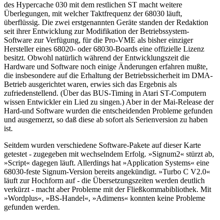
des Hypercache 030 mit dem restlichen ST macht weitere
Überlegungen, mit welcher Taktfrequenz der 68030 läuft,
überflüssig. Die zwei erstgenannten Geräte standen der Redaktion
seit ihrer Entwicklung zur Modifikation der Betriebssystem-
Software zur Verfügung, für die Pro-VME als bisher einziger
Hersteller eines 68020- oder 68030-Boards eine offizielle Lizenz
besitzt. Obwohl natürlich während der Entwicklungszeit die
Hardware und Software noch einige Änderungen erfahren mußte,
die insbesondere auf die Erhaltung der Betriebssicherheit im DMA-
Betrieb ausgerichtet waren, erwies sich das Ergebnis als
zufriedenstellend. (Über das BUS-Timing in Atari ST-Computern
wissen Entwickler ein Lied zu singen.) Aber in der Mai-Release der
Hard-und Software wurden die entscheidenden Probleme gefunden
und ausgemerzt, so daß diese ab sofort als Serienversion zu haben
ist.
Seitdem wurden verschiedene Software-Pakete auf dieser Karte
getestet - zugegeben mit wechselndem Erfolg. »Signum2« stürzt ab,
»Script« dagegen läuft. Allerdings hat »Application Systems« eine
68030-feste Signum-Version bereits angekündigt. »Turbo C V2.0«
läuft zur Hochform auf - die Übersetzungszeiten werden deutlich
verkürzt - macht aber Probleme mit der Fließkommabibliothek. Mit
»Wordplus«, »BS-Handel«, »Adimens« konnten keine Probleme
gefunden werden.