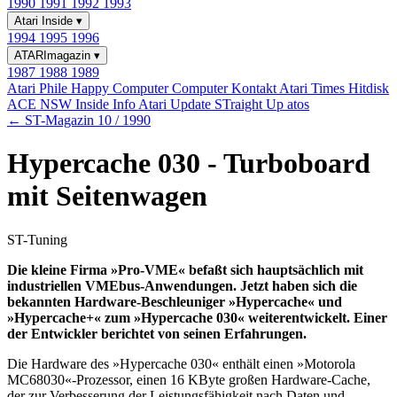
1990
1991
1992
1993
Atari Inside
▾
1994
1995
1996
ATARImagazin
▾
1987
1988
1989
Atari Phile
Happy Computer
Computer Kontakt
Atari Times
Hitdisk
ACE NSW Inside Info
Atari Update
STraight Up
atos
← ST-Magazin 10 / 1990
Hypercache 030 - Turboboard
mit Seitenwagen
ST-Tuning
Die kleine Firma »Pro-VME« befaßt sich hauptsächlich mit
industriellen VMEbus-Anwendungen. Jetzt haben sich die
bekannten Hardware-Beschleuniger »Hypercache« und
»Hypercache+« zum »Hypercache 030« weiterentwickelt. Einer
der Entwickler berichtet von seinen Erfahrungen.
Die Hardware des »Hypercache 030« enthält einen »Motorola
MC68030«-Prozessor, einen 16 KByte großen Hardware-Cache,
der zur Verbesserung der Leistungsfähigkeit nach Daten und