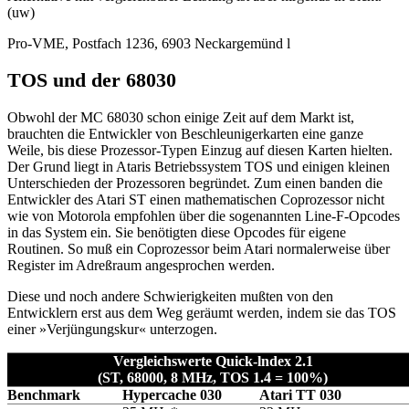
(uw)
Pro-VME, Postfach 1236, 6903 Neckargemünd l
TOS und der 68030
Obwohl der MC 68030 schon einige Zeit auf dem Markt ist,
brauchten die Entwickler von Beschleunigerkarten eine ganze
Weile, bis diese Prozessor-Typen Einzug auf diesen Karten hielten.
Der Grund liegt in Ataris Betriebssystem TOS und einigen kleinen
Unterschieden der Prozessoren begründet. Zum einen banden die
Entwickler des Atari ST einen mathematischen Coprozessor nicht
wie von Motorola empfohlen über die sogenannten Line-F-Opcodes
in das System ein. Sie benötigten diese Opcodes für eigene
Routinen. So muß ein Coprozessor beim Atari normalerweise über
Register im Adreßraum angesprochen werden.
Diese und noch andere Schwierigkeiten mußten von den
Entwicklern erst aus dem Weg geräumt werden, indem sie das TOS
einer »Verjüngungskur« unterzogen.
Vergleichswerte Quick-lndex 2.1
(ST, 68000, 8 MHz, TOS 1.4 = 100%)
Benchmark
Hypercache 030
Atari TT 030