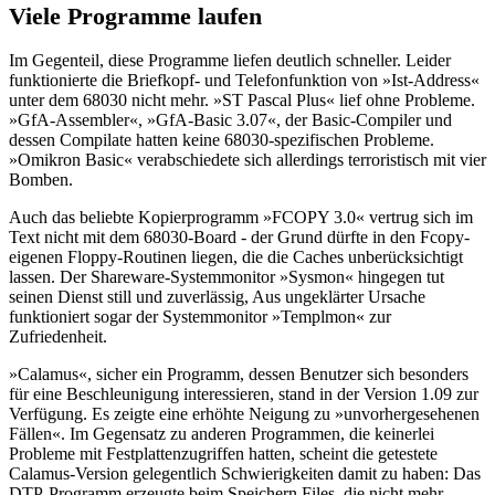
Viele Programme laufen
Im Gegenteil, diese Programme liefen deutlich schneller. Leider
funktionierte die Briefkopf- und Telefonfunktion von »Ist-Address«
unter dem 68030 nicht mehr. »ST Pascal Plus« lief ohne Probleme.
»GfA-Assembler«, »GfA-Basic 3.07«, der Basic-Compiler und
dessen Compilate hatten keine 68030-spezifischen Probleme.
»Omikron Basic« verabschiedete sich allerdings terroristisch mit vier
Bomben.
Auch das beliebte Kopierprogramm »FCOPY 3.0« vertrug sich im
Text nicht mit dem 68030-Board - der Grund dürfte in den Fcopy-
eigenen Floppy-Routinen liegen, die die Caches unberücksichtigt
lassen. Der Shareware-Systemmonitor »Sysmon« hingegen tut
seinen Dienst still und zuverlässig, Aus ungeklärter Ursache
funktioniert sogar der Systemmonitor »Templmon« zur
Zufriedenheit.
»Calamus«, sicher ein Programm, dessen Benutzer sich besonders
für eine Beschleunigung interessieren, stand in der Version 1.09 zur
Verfügung. Es zeigte eine erhöhte Neigung zu »unvorhergesehenen
Fällen«. Im Gegensatz zu anderen Programmen, die keinerlei
Probleme mit Festplattenzugriffen hatten, scheint die getestete
Calamus-Version gelegentlich Schwierigkeiten damit zu haben: Das
DTP-Programm erzeugte beim Speichern Files, die nicht mehr