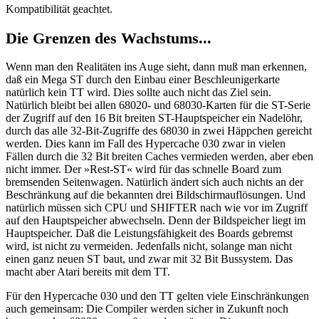
Kompatibilität geachtet.
Die Grenzen des Wachstums...
Wenn man den Realitäten ins Auge sieht, dann muß man erkennen,
daß ein Mega ST durch den Einbau einer Beschleunigerkarte
natürlich kein TT wird. Dies sollte auch nicht das Ziel sein.
Natürlich bleibt bei allen 68020- und 68030-Karten für die ST-Serie
der Zugriff auf den 16 Bit breiten ST-Hauptspeicher ein Nadelöhr,
durch das alle 32-Bit-Zugriffe des 68030 in zwei Häppchen gereicht
werden. Dies kann im Fall des Hypercache 030 zwar in vielen
Fällen durch die 32 Bit breiten Caches vermieden werden, aber eben
nicht immer. Der »Rest-ST« wird für das schnelle Board zum
bremsenden Seitenwagen. Natürlich ändert sich auch nichts an der
Beschränkung auf die bekannten drei Bildschirmauflösungen. Und
natürlich müssen sich CPU und SHIFTER nach wie vor im Zugriff
auf den Hauptspeicher abwechseln. Denn der Bildspeicher liegt im
Hauptspeicher. Daß die Leistungsfähigkeit des Boards gebremst
wird, ist nicht zu vermeiden. Jedenfalls nicht, solange man nicht
einen ganz neuen ST baut, und zwar mit 32 Bit Bussystem. Das
macht aber Atari bereits mit dem TT.
Für den Hypercache 030 und den TT gelten viele Einschränkungen
auch gemeinsam: Die Compiler werden sicher in Zukunft noch