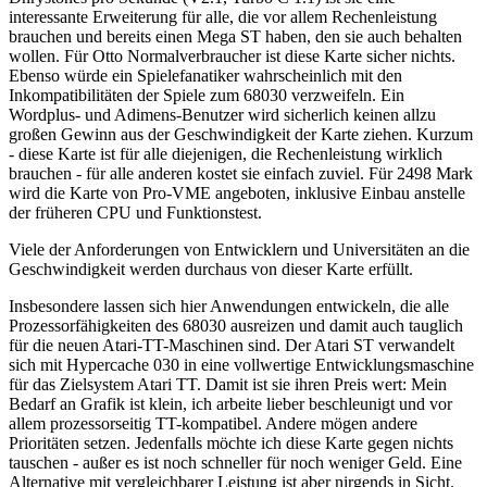
interessante Erweiterung für alle, die vor allem Rechenleistung
brauchen und bereits einen Mega ST haben, den sie auch behalten
wollen. Für Otto Normalverbraucher ist diese Karte sicher nichts.
Ebenso würde ein Spielefanatiker wahrscheinlich mit den
Inkompatibilitäten der Spiele zum 68030 verzweifeln. Ein
Wordplus- und Adimens-Benutzer wird sicherlich keinen allzu
großen Gewinn aus der Geschwindigkeit der Karte ziehen. Kurzum
- diese Karte ist für alle diejenigen, die Rechenleistung wirklich
brauchen - für alle anderen kostet sie einfach zuviel. Für 2498 Mark
wird die Karte von Pro-VME angeboten, inklusive Einbau anstelle
der früheren CPU und Funktionstest.
Viele der Anforderungen von Entwicklern und Universitäten an die
Geschwindigkeit werden durchaus von dieser Karte erfüllt.
Insbesondere lassen sich hier Anwendungen entwickeln, die alle
Prozessorfähigkeiten des 68030 ausreizen und damit auch tauglich
für die neuen Atari-TT-Maschinen sind. Der Atari ST verwandelt
sich mit Hypercache 030 in eine vollwertige Entwicklungsmaschine
für das Zielsystem Atari TT. Damit ist sie ihren Preis wert: Mein
Bedarf an Grafik ist klein, ich arbeite lieber beschleunigt und vor
allem prozessorseitig TT-kompatibel. Andere mögen andere
Prioritäten setzen. Jedenfalls möchte ich diese Karte gegen nichts
tauschen - außer es ist noch schneller für noch weniger Geld. Eine
Alternative mit vergleichbarer Leistung ist aber nirgends in Sicht.