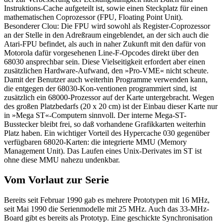
Instruktions-Cache aufgeteilt ist, sowie einen Steckplatz für einen
mathematischen Coprozessor (FPU, Floating Point Unit).
Besonderer Clou: Die FPU wird sowohl als Register-Coprozessor
an der Stelle in den Adreßraum eingeblendet, an der sich auch die
Atari-FPU befindet, als auch in naher Zukunft mit den dafür von
Motorola dafür vorgesehenen Line-F-Opcodes direkt über den
68030 ansprechbar sein. Diese Vielseitigkeit erfordert aber einen
zusätzlichen Hardware-Aufwand, den »Pro-VME« nicht scheute.
Damit der Benutzer auch weiterhin Programme verwenden kann,
die entgegen der 68030-Kon-ventionen programmiert sind, ist
zusätzlich ein 68000-Prozessor auf der Karte untergebracht. Wegen
des großen Platzbedarfs (20 x 20 cm) ist der Einbau dieser Karte nur
in »Mega ST«-Computern sinnvoll. Der interne Mega-ST-
Busstecker bleibt frei, so daß vorhandene Grafikkarten weiterhin
Platz haben. Ein wichtiger Vorteil des Hypercache 030 gegenüber
verfügbaren 68020-Karten: die integrierte MMU (Memory
Management Unit). Das Laufen eines Unix-Derivates im ST ist
ohne diese MMU nahezu undenkbar.
Vom Vorlaut zur Serie
Bereits seit Februar 1990 gab es mehrere Prototypen mit 16 MHz,
seit Mai 1990 die Serienmodelle mit 25 MHz. Auch das 33-MHz-
Board gibt es bereits als Prototyp. Eine geschickte Synchronisation