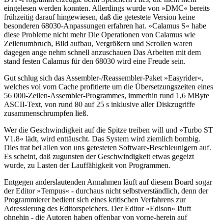
eingelesen werden konnten. Allerdings wurde von »DMC« bereits
frühzeitig darauf hingewiesen, daß die getestete Version keine
besonderen 68030-Anpassungen erfahren hat. »Calamus S« habe
diese Probleme nicht mehr Die Operationen von Calamus wie
Zeilenumbruch, Bild aufbau, Vergrößern und Scrollen waren
dagegen ange nehm schnell anzuschauen Das Arbeiten mit dem
stand festen Calamus für den 68030 wird eine Freude sein.
Gut schlug sich das Assembler-/Reassembler-Paket »Easyrider«,
welches vol vom Cache profitierte um die Übersetzungszeiten eines
56 000-Zeilen-Assembler-Programmes, immerhin rund 1,6 MByte
ASCII-Text, von rund 80 auf 25 s inklusive aller Diskzugriffe
zusammenschrumpfen ließ.
Wer die Geschwindigkeit auf die Spitze treiben will und »Turbo ST
V1.8« lädt, wird enttäuscht. Das System wird ziemlich bombig.
Dies trat bei allen von uns getesteten Software-Beschleunigern auf.
Es scheint, daß zugunsten der Geschwindigkeit etwas gegeizt
wurde, zu Lasten der Lauffähigkeit von Programmen.
Entgegen anderslautenden Annahmen läuft auf diesem Board sogar
der Editor »Tempus« - durchaus nicht selbstverständlich, denn der
Programmierer bedient sich eines kritischen Verfahrens zur
Adressierung des Editorspeichers. Der Editor »Edison« läuft
ohnehin - die Autoren haben offenbar von vorne-herein auf