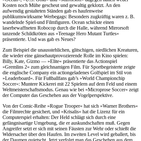
Kosten noch Mühe gescheut und gewaltig geklotzt. An den
aufwendig gestalteten Ständen gab es haufenweise
publikumswirksame Werbegags: Besonders zugkräftig waren z. B.
wandelnde Spiel-und Filmfiguren. Ocean schickte einen
laserbewaffneten Robocop durch die Halle, während Mirrorsoft
tanzende Schildkröten aus »Teenage Hero Mutant Turtles«
präsentierte. Und was gab es Neues?
Zum Beispiel die unausstehlichen, glitschigen, niedlichen Kreaturen,
die wieder eine gänsehautprovozierende Rolle im Kino spielen:
Billy, Kate, Gizmo — »Elite« präsentierte das Actionspiel
»Gremlins 2« zum gleichnamigen Film. Für Sportbegeisterte zeigte
die englische Company ein actiongeladenes Golfspiel im Stil von
»Leaderboard«. Für Fußballfans gab’s »World Championchip
Soccer«: Muntere Kickerei mit 22 Spielern auf dem Feld und einem
Weltmeisterschaftsmodus. Genau wie bei »Microprose Soccer« zeigt
der Computer das Geschehen aus der Vogelperspektive.
Von der Comic-Reihe »Rogue Trooper« hat sich »Warner Brothers«
die Filmrechte gesichert, und »Krisalis« hat die Lizenz für ein
Computerspiel erhalten: Der Held schlägt sich durch eine
gefängnisartige Umgebung, die er auskundschaften muß. Gegen
Angreifer setzt er sich mit seinen Fäusten zur Wehr oder schießt die
Widersacher über den Haufen. Im zweiten Level wird geballert, bis
der Daumen quietscht. Jetzt verfolgt man das Geschehen aus dem