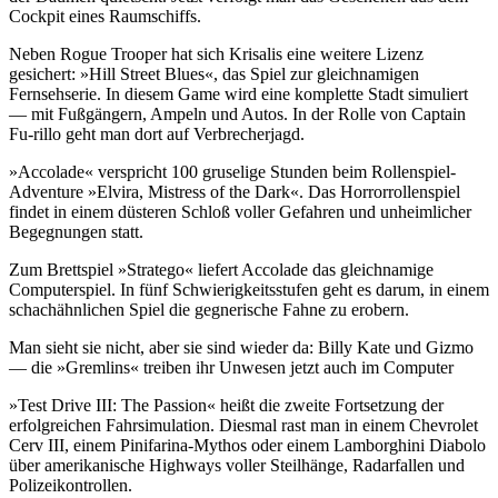
Cockpit eines Raumschiffs.
Neben Rogue Trooper hat sich Krisalis eine weitere Lizenz
gesichert: »Hill Street Blues«, das Spiel zur gleichnamigen
Fernsehserie. In diesem Game wird eine komplette Stadt simuliert
— mit Fußgängern, Ampeln und Autos. In der Rolle von Captain
Fu-rillo geht man dort auf Verbrecherjagd.
»Accolade« verspricht 100 gruselige Stunden beim Rollenspiel-
Adventure »Elvira, Mistress of the Dark«. Das Horrorrollenspiel
findet in einem düsteren Schloß voller Gefahren und unheimlicher
Begegnungen statt.
Zum Brettspiel »Stratego« liefert Accolade das gleichnamige
Computerspiel. In fünf Schwierigkeitsstufen geht es darum, in einem
schachähnlichen Spiel die gegnerische Fahne zu erobern.
Man sieht sie nicht, aber sie sind wieder da: Billy Kate und Gizmo
— die »Gremlins« treiben ihr Unwesen jetzt auch im Computer
»Test Drive III: The Passion« heißt die zweite Fortsetzung der
erfolgreichen Fahrsimulation. Diesmal rast man in einem Chevrolet
Cerv III, einem Pinifarina-Mythos oder einem Lamborghini Diabolo
über amerikanische Highways voller Steilhänge, Radarfallen und
Polizeikontrollen.