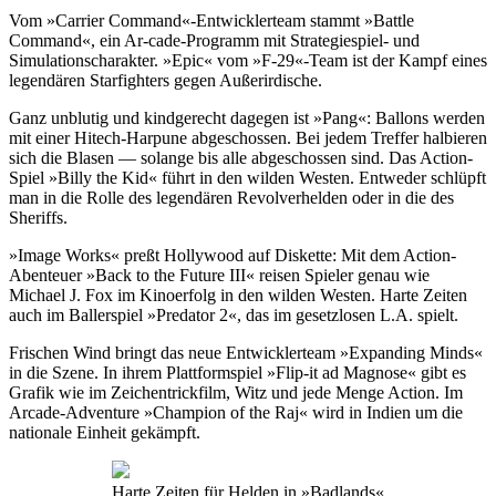
Vom »Carrier Command«-Entwicklerteam stammt »Battle
Command«, ein Ar-cade-Programm mit Strategiespiel- und
Simulationscharakter. »Epic« vom »F-29«-Team ist der Kampf eines
legendären Starfighters gegen Außerirdische.
Ganz unblutig und kindgerecht dagegen ist »Pang«: Ballons werden
mit einer Hitech-Harpune abgeschossen. Bei jedem Treffer halbieren
sich die Blasen — solange bis alle abgeschossen sind. Das Action-
Spiel »Billy the Kid« führt in den wilden Westen. Entweder schlüpft
man in die Rolle des legendären Revolverhelden oder in die des
Sheriffs.
»Image Works« preßt Hollywood auf Diskette: Mit dem Action-
Abenteuer »Back to the Future III« reisen Spieler genau wie
Michael J. Fox im Kinoerfolg in den wilden Westen. Harte Zeiten
auch im Ballerspiel »Predator 2«, das im gesetzlosen L.A. spielt.
Frischen Wind bringt das neue Entwicklerteam »Expanding Minds«
in die Szene. In ihrem Plattformspiel »Flip-it ad Magnose« gibt es
Grafik wie im Zeichentrickfilm, Witz und jede Menge Action. Im
Arcade-Adventure »Champion of the Raj« wird in Indien um die
nationale Einheit gekämpft.
Harte Zeiten für Helden in »Badlands«