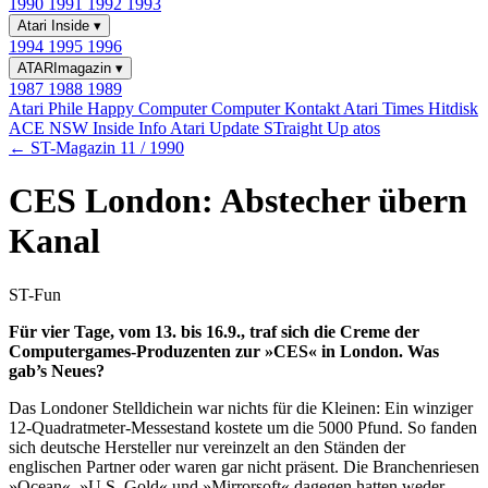
1990
1991
1992
1993
Atari Inside
▾
1994
1995
1996
ATARImagazin
▾
1987
1988
1989
Atari Phile
Happy Computer
Computer Kontakt
Atari Times
Hitdisk
ACE NSW Inside Info
Atari Update
STraight Up
atos
← ST-Magazin 11 / 1990
CES London: Abstecher übern
Kanal
ST-Fun
Für vier Tage, vom 13. bis 16.9., traf sich die Creme der
Computergames-Produzenten zur »CES« in London. Was
gab’s Neues?
Das Londoner Stelldichein war nichts für die Kleinen: Ein winziger
12-Quadratmeter-Messestand kostete um die 5000 Pfund. So fanden
sich deutsche Hersteller nur vereinzelt an den Ständen der
englischen Partner oder waren gar nicht präsent. Die Branchenriesen
»Ocean«, »U.S. Gold« und »Mirrorsoft« dagegen hatten weder