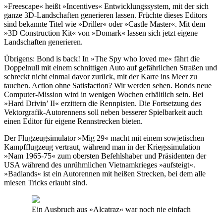
»Freescape« heißt »Incentives« Entwicklungssystem, mit der sich
ganze 3D-Landschaften generieren lassen. Früchte dieses Editors
sind bekannte Titel wie »Driller« oder »Castle Master«. Mit dem
»3D Construction Kit« von »Domark« lassen sich jetzt eigene
Landschaften generieren.
Übrigens: Bond is back! In »The Spy who loved me« fährt die
Doppelnull mit einem schnittigen Auto auf gefährlichen Straßen und
schreckt nicht einmal davor zurück, mit der Karre ins Meer zu
tauchen. Action ohne Satisfaction? Wir werden sehen. Bonds neue
Computer-Mission wird in wenigen Wochen erhältlich sein. Bei
»Hard Drivin’ II« erzittern die Rennpisten. Die Fortsetzung des
Vektorgrafik-Autorennens soll neben besserer Spielbarkeit auch
einen Editor für eigene Rennstrecken bieten.
Der Flugzeugsimulator »Mig 29« macht mit einem sowjetischen
Kampfflugzeug vertraut, während man in der Kriegssimulation
»Nam 1965-75« zum obersten Befehlshaber und Präsidenten der
USA während des unrühmlichen Vietnamkrieges »aufsteigt«.
»Badlands« ist ein Autorennen mit heißen Strecken, bei dem alle
miesen Tricks erlaubt sind.
Ein Ausbruch aus »Alcatraz« war noch nie einfach