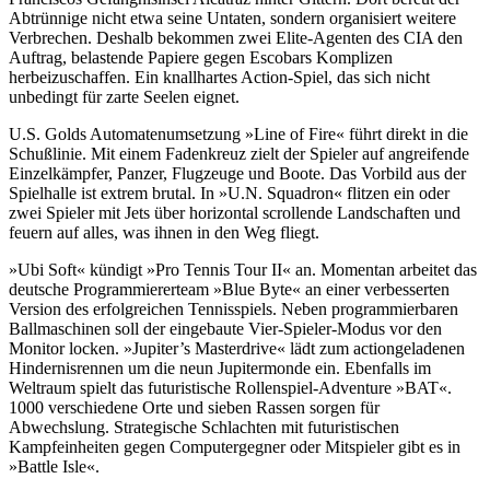
Abtrünnige nicht etwa seine Untaten, sondern organisiert weitere
Verbrechen. Deshalb bekommen zwei Elite-Agenten des CIA den
Auftrag, belastende Papiere gegen Escobars Komplizen
herbeizuschaffen. Ein knallhartes Action-Spiel, das sich nicht
unbedingt für zarte Seelen eignet.
U.S. Golds Automatenumsetzung »Line of Fire« führt direkt in die
Schußlinie. Mit einem Fadenkreuz zielt der Spieler auf angreifende
Einzelkämpfer, Panzer, Flugzeuge und Boote. Das Vorbild aus der
Spielhalle ist extrem brutal. In »U.N. Squadron« flitzen ein oder
zwei Spieler mit Jets über horizontal scrollende Landschaften und
feuern auf alles, was ihnen in den Weg fliegt.
»Ubi Soft« kündigt »Pro Tennis Tour II« an. Momentan arbeitet das
deutsche Programmiererteam »Blue Byte« an einer verbesserten
Version des erfolgreichen Tennisspiels. Neben programmierbaren
Ballmaschinen soll der eingebaute Vier-Spieler-Modus vor den
Monitor locken. »Jupiter’s Masterdrive« lädt zum actiongeladenen
Hindernisrennen um die neun Jupitermonde ein. Ebenfalls im
Weltraum spielt das futuristische Rollenspiel-Adventure »BAT«.
1000 verschiedene Orte und sieben Rassen sorgen für
Abwechslung. Strategische Schlachten mit futuristischen
Kampfeinheiten gegen Computergegner oder Mitspieler gibt es in
»Battle Isle«.