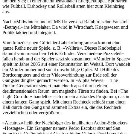
um den Sieg in einer dreidimensionalen Energiekuppel. Sportarten
wie Fußball, Eishockey und Rollerball arten hier zum Kleinkrieg
aus.
Nach »Midwinter« und »UMS II« versetzt Rainbird seine Fans mit
»Betrayal« ins Mittelalter. Da wird in Wirtschaft, Kriegswesen und
Politik taktiert und integriert.
Vom französischen Gürteltier-Label »Infogrames« kommt eine
ganze Reihe neuer Spiele, z. B. »Welltris«. Dieses Knobelspiel
stammt vom russischen Tetris-Erfinder. Verschiedene Puzzleteile
fallen herab und der Spieler setzt sie zusammen. »Murder in Space«
spielt im Jahre 2005 auf einer Raumstation im Weltall. Dort wandelt
ein Mörder umher und sucht unschuldige Opfer. Mit Hilfe des
Bordcomputers und einer Videoverbindung zur Erde soll der
Gangster dingfest gemacht werden. In »Alpha Waves — The
Dream Generator« steuert man eine Kapsel durch einen
dreidimensionalen Raum, um magische Türen zu finden. Bei »The
Light Corridor« handelt es sich um ein abstraktes Programm, das in
einem langen Gang spielt. Mit einem Rechteck schießt man einen
Ball durch den Gang und sammelt Extras ein, die das Rechteck
vervielfachen oder vergrößern.
»Alcatraz« heißt der Nachfolger des knallharten Action-Schockers
»Hostages«. Ein Gangster namens Pedro Escobar sitzt auf San
Franciscos Gefängnisinsel Alcatraz hinter Gittern. Dort bereut der