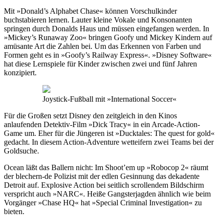
Mit »Donald’s Alphabet Chase« können Vorschulkinder
buchstabieren lernen. Lauter kleine Vokale und Konsonanten
springen durch Donalds Haus und müssen eingefangen werden. In
»Mickey’s Runaway Zoo« bringen Goofy und Mickey Kindern auf
amüsante Art die Zahlen bei. Um das Erkennen von Farben und
Formen geht es in »Goofy’s Railway Express«. »Disney Software«
hat diese Lernspiele für Kinder zwischen zwei und fünf Jahren
konzipiert.
Joystick-Fußball mit »International Soccer«
Für die Großen setzt Disney den zeitgleich in den Kinos
anlaufenden Detektiv-Film »Dick Tracy« in ein Arcade-Action-
Game um. Eher für die Jüngeren ist »Ducktales: The quest for gold«
gedacht. In diesem Action-Adventure wetteifern zwei Teams bei der
Goldsuche.
Ocean läßt das Ballern nicht: Im Shoot’em up »Robocop 2« räumt
der blechern-de Polizist mit der edlen Gesinnung das dekadente
Detroit auf. Explosive Action bei seitlich scrollendem Bildschirm
verspricht auch »NARC«. Heiße Gangsterjagden ähnlich wie beim
Vorgänger »Chase HQ« hat »Special Criminal Investigation« zu
bieten.