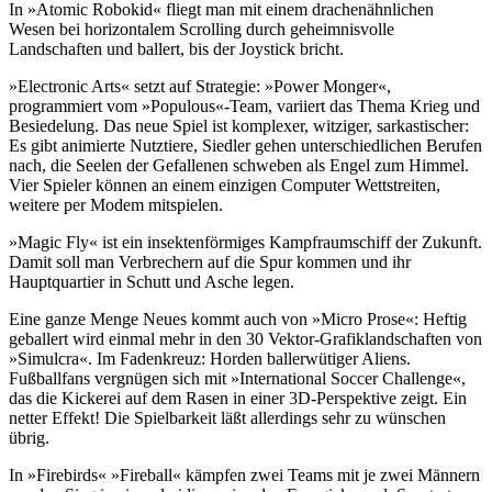
In »Atomic Robokid« fliegt man mit einem drachenähnlichen
Wesen bei horizontalem Scrolling durch geheimnisvolle
Landschaften und ballert, bis der Joystick bricht.
»Electronic Arts« setzt auf Strategie: »Power Monger«,
programmiert vom »Populous«-Team, variiert das Thema Krieg und
Besiedelung. Das neue Spiel ist komplexer, witziger, sarkastischer:
Es gibt animierte Nutztiere, Siedler gehen unterschiedlichen Berufen
nach, die Seelen der Gefallenen schweben als Engel zum Himmel.
Vier Spieler können an einem einzigen Computer Wettstreiten,
weitere per Modem mitspielen.
»Magic Fly« ist ein insektenförmiges Kampfraumschiff der Zukunft.
Damit soll man Verbrechern auf die Spur kommen und ihr
Hauptquartier in Schutt und Asche legen.
Eine ganze Menge Neues kommt auch von »Micro Prose«: Heftig
geballert wird einmal mehr in den 30 Vektor-Grafiklandschaften von
»Simulcra«. Im Fadenkreuz: Horden ballerwütiger Aliens.
Fußballfans vergnügen sich mit »International Soccer Challenge«,
das die Kickerei auf dem Rasen in einer 3D-Perspektive zeigt. Ein
netter Effekt! Die Spielbarkeit läßt allerdings sehr zu wünschen
übrig.
In »Firebirds« »Fireball« kämpfen zwei Teams mit je zwei Männern