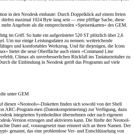
ktion in den Neodesk einbaute: Durch Doppelklick auf einem freien
n dürfen maximal 1024 Byte lang sein — eine pfiffige Sache, diese
ch mehr Angebote als die entsprechenden »Speisenkarten« des GEM.
ig im Griff. So hatte ein aufgerüsteter 520 ST plötzlich über 2,6
l. Um nur einige Leistungsdaten zu nennen: weitreichende
sfähiges und komfortables Werkzeug. Und für diejenigen, die Icons
max« bietet die neue Oberfläche auch einen »Command Line
ehlt, Climax als unverbesserlichen Rückfall ins Tastaturzeitalter zu
. Durch die Einbindung in Neodesk greift das Programm auf viele
s die unter GEM
f diesen »Neotools«-Disketten finden sich sowohl von der Shell
en von ARC-Program-men (Datenkomprimierung) zur Verfügung, dazu
 Neodesk integrierten Symboleditor übernehmen oder nach eigenem
Neodesk-Version erzeugen und aktivieren kann. Die fünfte der Neotool-
chte Datei auf, vorausgesetzt man erinnert sich an ihren Namen. Der
ypt« genannt, das eine problemlose Ver- und Entschlüsselung von