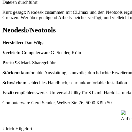
Dateien durchführt.
Kurz gesagt: Neodesk zusammen mit CLImax und den Neotools ergibt e
Grenzen. Wer über genügend Arbeitsspeicher verfügt, und vielleicht no
Neodesk/Neotools
Hersteller:
Dan Wilga
Vertrieb:
Computerware G. Sender, Köln
Preis:
98 Mark Sharegebühr
Stärken:
komfortable Ausstattung, sinnvolle, durchdachte Erweiteru
Schwächen:
schlechtes Handbuch, sehr unkomfortable Installation
Fazit:
empfehlenswertes Universal-Utility für STs mit Harddisk un
Computerware Gerd Sender, Weißer Str. 76, 5000 Köln 50
Auf e
Ulrich Hilgefort