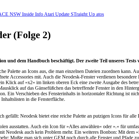
ACE NSW Inside Info
Atari Update
STraight Up
atos
er (Folge 2)
tion und dem Handbuch beschäftigt. Der zweite Teil unseres Tests
he Palette an Icons aus, die man einzelnen Dateien zuordnen kann. Auße
ffnete Accessories mit. Auch die Neodesk-Fenster verdienen besondere
ein Klick auf »x2« im linken oberen Eck eine zweite Ausgabe des betr
Mausklick auf das Gänsefüßchen das betreffende Fenster in den Hinterg
ion. Ein Verschieben des Fensterinhalts in horizontaler Richtung ist ni
haltslisten in die Fensterfläche.
h gefällt: Neodesk bietet eine reiche Palette an putzigen Icons für alle
bolen ausstatten. Auch ein Icon für »Alles anwählen« oder »
.
« für umfa
mit Neodesk auch kein Problem mehr. Ein weiteres Bonbon: Mit dem »
r: Mußte man sich unter GEM noch durch alle Fenster und Pfade zurüc