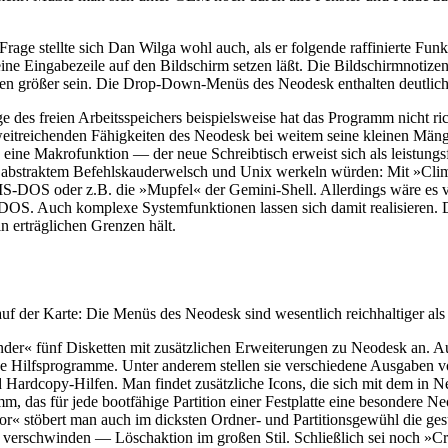
age stellte sich Dan Wilga wohl auch, als er folgende raffinierte Fun
eine Eingabezeile auf den Bildschirm setzen läßt. Die Bildschirmnotize
chen größer sein. Die Drop-Down-Menüs des Neodesk enthalten deutli
es freien Arbeitsspeichers beispielsweise hat das Programm nicht richt
treichenden Fähigkeiten des Neodesk bei weitem seine kleinen Mänge
 eine Makrofunktion — der neue Schreibtisch erweist sich als leistung
, abstraktem Befehlskauderwelsch und Unix werkeln würden: Mit »Cli
-DOS oder z.B. die »Mupfel« der Gemini-Shell. Allerdings wäre es verf
als DOS. Auch komplexe Systemfunktionen lassen sich damit realisieren
 erträglichen Grenzen hält.
auf der Karte: Die Menüs des Neodesk sind wesentlich reichhaltiger al
der« fünf Disketten mit zusätzlichen Erweiterungen zu Neodesk an. Au
tene Hilfsprogramme. Unter anderem stellen sie verschiedene Ausgab
d Hardcopy-Hilfen. Man findet zusätzliche Icons, die sich mit dem in
mm, das für jede bootfähige Partition einer Festplatte eine besondere 
« stöbert man auch im dicksten Ordner- und Partitionsgewühl die gesu
 verschwinden — Löschaktion im großen Stil. Schließlich sei noch »Cr