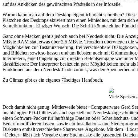
auf das Anklicken des gewünschten Pfadteils in der Infozeile.
Warum kann man auf dem Desktop eigentlich nicht schreiben? Diese Fr
Plätzchen des Desktops aktiviert man einen Minieditor, mit dem sich 
Schreibfunktion. Einziger Wunsch: Die Schrift könnte einige Pünkt
Ganz ohne Macken geht’s jedoch auch bei Neodesk nicht: Die Anzeige d
MByte RAM statt etwas über 2,5 MByte. Trotzdem überwiegen die wei
Möglichkeiten zur Tastatursteuerung, frei verschiebbare Dialogboxen,
und Bildchen sowieso hassen und am liebsten noch mit Grünmonitor
Interpreter«, eine Umgebung zur direkten Befehlseingabe wie unter MS
klassifizieren: Der Interpreter besitzt ein paar Möglichkeiten mehr 
Funktionen aus dem Neodesk-Code zurück, was den Speicherbedarf in
Zu Climax gibt es ein eigenes 70seitiges Handbuch.
Viele Speisen 
Doch damit nicht genug: Mittlerweile bietet »Computerware Gerd Sen
unabhängige PD-Utilities als auch speziell auf Neodesk zugeschnit
einen Software-Packer für lauffähige Dateien oder Schreibschutz- un
Bedarf modifizieren lassen, sowie ein Installations- und Steuerprogra
Disketten enthält verschiedene Shareware-Angebote. Mit dem »Locator
»Deleter« läßt nach Vorgabe einer Suchmaske alle passenden Dateien