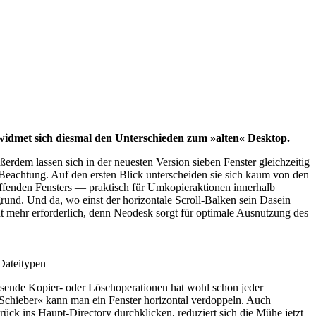
 widmet sich diesmal den Unterschieden zum »alten« Desktop.
rdem lassen sich in der neuesten Version sieben Fenster gleichzeitig
 Beachtung. Auf den ersten Blick unterscheiden sie sich kaum von den
effenden Fensters — praktisch für Umkopieraktionen innerhalb
rund. Und da, wo einst der horizontale Scroll-Balken sein Dasein
cht mehr erforderlich, denn Neodesk sorgt für optimale Ausnutzung des
 Dateitypen
ssende Kopier- oder Löschoperationen hat wohl schon jeder
Schieber« kann man ein Fenster horizontal verdoppeln. Auch
k ins Haupt-Directory durchklicken, reduziert sich die Mühe jetzt