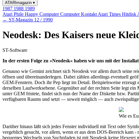
ATARImagazin
▾
1987
1988
1989
Atari Phile
Happy Computer
Computer Kontakt
Atari Times
Hitdisk
← ST-Magazin 12 / 1990
Neodesk: Des Kaisers neue Kleid
ST-Software
In der ersten Folge zu »Neodesk« haben wir uns mit der Installa
Genauso wie Gemini zeichnet sich Neodesk vor allem durch seine reic
öffnen und übereinanderlegen. Dabei zählen allerdings eventuell geö
GEM-Fenstern. Doch ihr Pep liegt im Detail. Beispielsweise erzeugt 
derselben Laufwerksebene. Gegenüber auf der rechten Seite legt ein 
unter GEM fristete, findet sich nun der Name der Diskette bzw. Partit
verfügbaren Raums und setzt — soweit möglich — auch zweispaltige In
Wie es Euc
Darüber hinaus läßt sich jedes Fenster individuell mit Text oder Sym
vergeblich gesucht, vor allem, wenn er aus dem DOS-Bereich kam - 
bequemes Wechseln von Suchpfaden ist mit Neodesk keine Hexerei meh