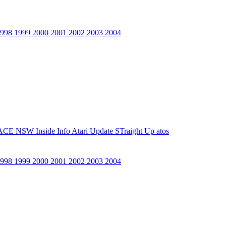
1998
1999
2000
2001
2002
2003
2004
ACE NSW Inside Info
Atari Update
STraight Up
atos
1998
1999
2000
2001
2002
2003
2004