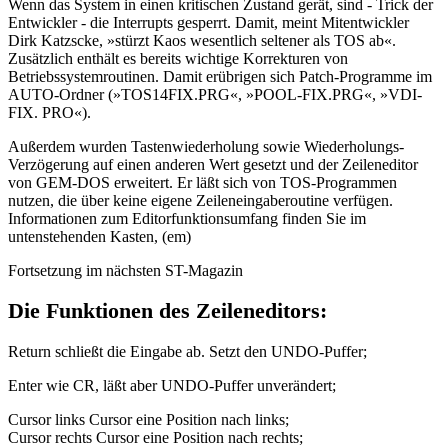
Wenn das System in einen kritischen Zustand gerät, sind - Trick der
Entwickler - die Interrupts gesperrt. Damit, meint Mitentwickler
Dirk Katzscke, »stürzt Kaos wesentlich seltener als TOS ab«.
Zusätzlich enthält es bereits wichtige Korrekturen von
Betriebssystemroutinen. Damit erübrigen sich Patch-Programme im
AUTO-Ordner (»TOS14FIX.PRG«, »POOL-FIX.PRG«, »VDI-
FIX. PRO«).
Außerdem wurden Tastenwiederholung sowie Wiederholungs-
Verzögerung auf einen anderen Wert gesetzt und der Zeileneditor
von GEM-DOS erweitert. Er läßt sich von TOS-Programmen
nutzen, die über keine eigene Zeileneingaberoutine verfügen.
Informationen zum Editorfunktionsumfang finden Sie im
untenstehenden Kasten, (em)
Fortsetzung im nächsten ST-Magazin
Die Funktionen des Zeileneditors:
Return schließt die Eingabe ab. Setzt den UNDO-Puffer;
Enter wie CR, läßt aber UNDO-Puffer unverändert;
Cursor links Cursor eine Position nach links;
Cursor rechts Cursor eine Position nach rechts;