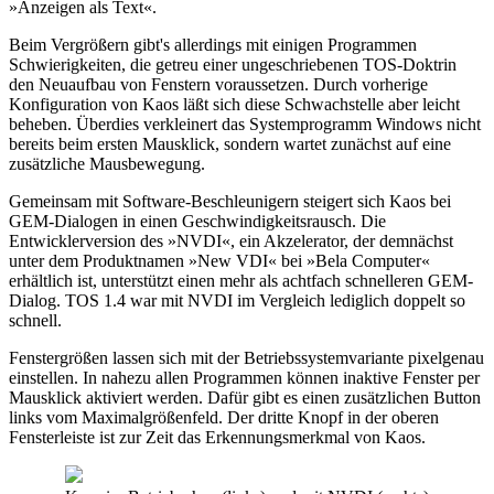
»Anzeigen als Text«.
Beim Vergrößern gibt's allerdings mit einigen Programmen
Schwierigkeiten, die getreu einer ungeschriebenen TOS-Doktrin
den Neuaufbau von Fenstern voraussetzen. Durch vorherige
Konfiguration von Kaos läßt sich diese Schwachstelle aber leicht
beheben. Überdies verkleinert das Systemprogramm Windows nicht
bereits beim ersten Mausklick, sondern wartet zunächst auf eine
zusätzliche Mausbewegung.
Gemeinsam mit Software-Beschleunigern steigert sich Kaos bei
GEM-Dialogen in einen Geschwindigkeitsrausch. Die
Entwicklerversion des »NVDI«, ein Akzelerator, der demnächst
unter dem Produktnamen »New VDI« bei »Bela Computer«
erhältlich ist, unterstützt einen mehr als achtfach schnelleren GEM-
Dialog. TOS 1.4 war mit NVDI im Vergleich lediglich doppelt so
schnell.
Fenstergrößen lassen sich mit der Betriebssystemvariante pixelgenau
einstellen. In nahezu allen Programmen können inaktive Fenster per
Mausklick aktiviert werden. Dafür gibt es einen zusätzlichen Button
links vom Maximalgrößenfeld. Der dritte Knopf in der oberen
Fensterleiste ist zur Zeit das Erkennungsmerkmal von Kaos.