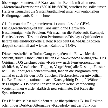
überzeugen konnten, daß Kaos auch im Betrieb mit allen neuen
»Motorola«-Prozessoren (68010 bis 68030) sattelfest ist, sollte unser
Härtetest zunächst die Systemtauglichkeit unter konventionellen
Bedingungen aufs Korn nehmen.
Glaubt man den Programmierern, ist zumindest die GEM-
Dialoggeschwindigkeit für Kaos auch ohne Hardware-
Beschleuniger kein Problem. Wir machten die Probe aufs Exempel.
Bereits der erste Test mit dem Performance-Display »Quickindex«
lieferte uns eindrucksvolle Daten: Kaos baut GEM-Dialogboxen
doppelt so schnell auf wie das »Rainbow-TOS«.
Diesen zusätzlichen Turbo-Gang verpaßten die Entwickler dem
System, durch Einbau eines neuen GEM-»Window Managers«. Das
Original-TOS zeichnet beim »Redraw« nach Fensteroperationen
(Schließen, Verschieben, Toppen, Vergrößern) alle Desktop-Fenster
neu. Ein unnötiger Rechenaufwand, fanden die Programmierer,
zumal er auch für den TOS-üblichen Flackereffekt verantwortlich
ist. Bei Fensteroperationen macht Kaos gehörig Dampf: Während
das Original-TOS selbst Fenster, in denen keine Veränderung
vorgenommen wurde, akribisch neu zeichnete, löst Kaos die
Systembremse.
Das läßt sich selbst mit bloßem Auge überprüfen; z.B. im Desktop
oder in der Desktop-Alternative »Kaosdesk« mit der Funktion