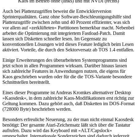
Kaos im Betrieb ohne (links) und mit NVDI (rechts)
Auch bei Plattenzugriffen beweist die Entwicklerversion
Sprinterqualitäten. Ganz ohne Software-Beschleunigungshilfe sind
Plattenzugriffe zwischen zehn und 40 Prozent effizienter, was sich
vor allem auf »zerklüfteten« Partitionen bemerkbar macht. Nebenbei
arbeitet die Optimierung mit integriertem Fastload-Patch. Damit
lassen sich Disketten schneller lesen. Im Gegensatz zu
konventionellen Lösungen wird dieses Feature lediglich beim Lesen
aktiviert. Vorteile, die durch den Sektorversatz ab TOS 1.4 entfallen.
Einige Erweiterungen des überarbeiteten Systemprogramms sind
jetzt schon in allen Programmen wirksam. Darüber hinaus lassen
sich zahlreiche Features in Anwendungen nutzen, die eigens für
Kaos geschrieben wurden oder für die die TOS-Variante besondere
Schnittstellen bereitstellt.
Eines dieser Programme ist Andreas Kromkes alternativer Desktop
»Kaosdesk«, in dem zahlreiche Kaos-Modifikationen erst richtig zur
Geltung kommen. Dazu gehört auch, daß Disketten im DOS-Format
(728000 Byte) beschrieben werden.
Besonders erfreuliche Neuerung, zu der man nicht einmal Kaosdesk
benötigt: Der gesamte Atari-Zeichensatz läßt sich über die Tastatur
aufrufen. Dazu wird das Keyboard mit »ALT/Capslock«
umgeschaltet. Internationale Sonderzeichen sind dadurch jederzeit