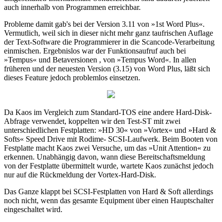
auch innerhalb von Programmen erreichbar.
Probleme damit gab's bei der Version 3.11 von »1st Word Plus«.
Vermutlich, weil sich in dieser nicht mehr ganz taufrischen Auflage
der Text-Software die Programmierer in die Scancode-Verarbeitung
einmischen. Ergebnislos war der Funktionsaufruf auch bei
»Tempus« und Betaversionen , von »Tempus Word«. In allen
früheren und der neuesten Version (3.15) von Word Plus, läßt sich
dieses Feature jedoch problemlos einsetzen.
Da Kaos im Vergleich zum Standard-TOS eine andere Hard-Disk-
Abfrage verwendet, koppelten wir den Test-ST mit zwei
unterschiedlichen Festplatten: »HD 30« von »Vortex« und »Hard &
Softs« Speed Drive mit Rodime- SCSI-Laufwerk. Beim Booten von
Festplatte macht Kaos zwei Versuche, um das »Unit Attention« zu
erkennen. Unabhängig davon, wann diese Bereitschaftsmeldung
von der Festplatte übermittelt wurde, wartete Kaos zunächst jedoch
nur auf die Rückmeldung der Vortex-Hard-Disk.
Das Ganze klappt bei SCSI-Festplatten von Hard & Soft allerdings
noch nicht, wenn das gesamte Equipment über einen Hauptschalter
eingeschaltet wird.