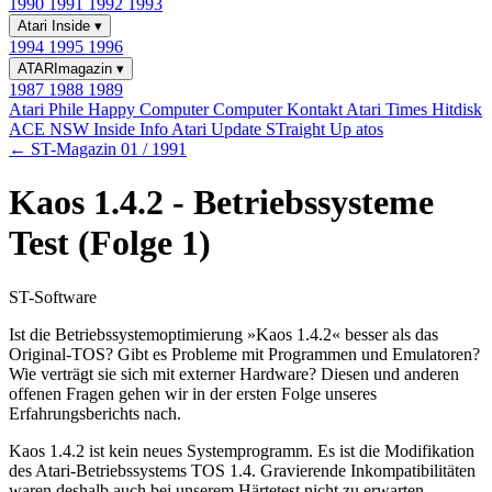
1990
1991
1992
1993
Atari Inside
▾
1994
1995
1996
ATARImagazin
▾
1987
1988
1989
Atari Phile
Happy Computer
Computer Kontakt
Atari Times
Hitdisk
ACE NSW Inside Info
Atari Update
STraight Up
atos
← ST-Magazin 01 / 1991
Kaos 1.4.2 - Betriebssysteme
Test (Folge 1)
ST-Software
Ist die Betriebssystemoptimierung »Kaos 1.4.2« besser als das
Original-TOS? Gibt es Probleme mit Programmen und Emulatoren?
Wie verträgt sie sich mit externer Hardware? Diesen und anderen
offenen Fragen gehen wir in der ersten Folge unseres
Erfahrungsberichts nach.
Kaos 1.4.2 ist kein neues Systemprogramm. Es ist die Modifikation
des Atari-Betriebssystems TOS 1.4. Gravierende Inkompatibilitäten
waren deshalb auch bei unserem Härtetest nicht zu erwarten.