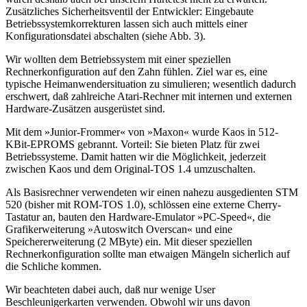
Zusätzliches Sicherheitsventil der Entwickler: Eingebaute
Betriebssystemkorrekturen lassen sich auch mittels einer
Konfigurationsdatei abschalten (siehe Abb. 3).
Wir wollten dem Betriebssystem mit einer speziellen
Rechnerkonfiguration auf den Zahn fühlen. Ziel war es, eine
typische Heimanwendersituation zu simulieren; wesentlich dadurch
erschwert, daß zahlreiche Atari-Rechner mit internen und externen
Hardware-Zusätzen ausgerüstet sind.
Mit dem »Junior-Frommer« von »Maxon« wurde Kaos in 512-
KBit-EPROMS gebrannt. Vorteil: Sie bieten Platz für zwei
Betriebssysteme. Damit hatten wir die Möglichkeit, jederzeit
zwischen Kaos und dem Original-TOS 1.4 umzuschalten.
Als Basisrechner verwendeten wir einen nahezu ausgedienten STM
520 (bisher mit ROM-TOS 1.0), schlössen eine externe Cherry-
Tastatur an, bauten den Hardware-Emulator »PC-Speed«, die
Grafikerweiterung »Autoswitch Overscan« und eine
Speichererweiterung (2 MByte) ein. Mit dieser speziellen
Rechnerkonfiguration sollte man etwaigen Mängeln sicherlich auf
die Schliche kommen.
Wir beachteten dabei auch, daß nur wenige User
Beschleunigerkarten verwenden. Obwohl wir uns davon