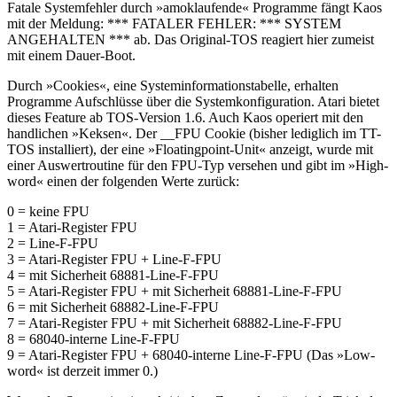
Fatale Systemfehler durch »amoklaufende« Programme fängt Kaos
mit der Meldung: *** FATALER FEHLER: *** SYSTEM
ANGEHALTEN *** ab. Das Original-TOS reagiert hier zumeist
mit einem Dauer-Boot.
Durch »Cookies«, eine Systeminformationstabelle, erhalten
Programme Aufschlüsse über die Systemkonfiguration. Atari bietet
dieses Feature ab TOS-Version 1.6. Auch Kaos operiert mit den
handlichen »Keksen«. Der __FPU Cookie (bisher lediglich im TT-
TOS installiert), der eine »Floatingpoint-Unit« anzeigt, wurde mit
einer Auswertroutine für den FPU-Typ versehen und gibt im »High-
word« einen der folgenden Werte zurück:
0 = keine FPU
1 = Atari-Register FPU
2 = Line-F-FPU
3 = Atari-Register FPU + Line-F-FPU
4 = mit Sicherheit 68881-Line-F-FPU
5 = Atari-Register FPU + mit Sicherheit 68881-Line-F-FPU
6 = mit Sicherheit 68882-Line-F-FPU
7 = Atari-Register FPU + mit Sicherheit 68882-Line-F-FPU
8 = 68040-interne Line-F-FPU
9 = Atari-Register FPU + 68040-interne Line-F-FPU (Das »Low-
word« ist derzeit immer 0.)