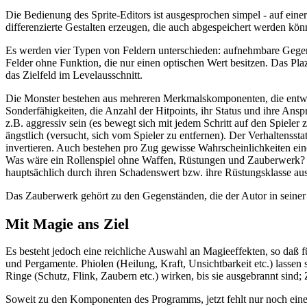
Die Bedienung des Sprite-Editors ist ausgesprochen simpel - auf ein
differenzierte Gestalten erzeugen, die auch abgespeichert werden kön
Es werden vier Typen von Feldern unterschieden: aufnehmbare Gegenst
Felder ohne Funktion, die nur einen optischen Wert besitzen. Das Pl
das Zielfeld im Levelausschnitt.
Die Monster bestehen aus mehreren Merkmalskomponenten, die entwede
Sonderfähigkeiten, die Anzahl der Hitpoints, ihr Status und ihre Ans
z.B. aggressiv sein (es bewegt sich mit jedem Schritt auf den Spieler 
ängstlich (versucht, sich vom Spieler zu entfernen). Der Verhaltensst
invertieren. Auch bestehen pro Zug gewisse Wahrscheinlichkeiten ein
Was wäre ein Rollenspiel ohne Waffen, Rüstungen und Zauberwerk? 
hauptsächlich durch ihren Schadenswert bzw. ihre Rüstungsklasse aus.
Das Zauberwerk gehört zu den Gegenständen, die der Autor in seiner 
Mit Magie ans Ziel
Es besteht jedoch eine reichliche Auswahl an Magieeffekten, so daß 
und Pergamente. Phiolen (Heilung, Kraft, Unsichtbarkeit etc.) lassen 
Ringe (Schutz, Flink, Zaubern etc.) wirken, bis sie ausgebrannt sin
Soweit zu den Komponenten des Programms, jetzt fehlt nur noch eine g