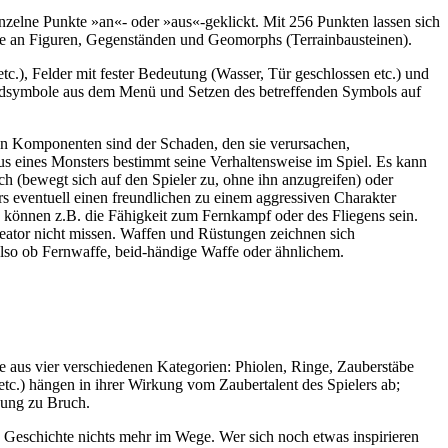
nzelne Punkte »an«- oder »aus«-geklickt. Mit 256 Punkten lassen sich
toire an Figuren, Gegenständen und Geomorphs (Terrainbausteinen).
c.), Felder mit fester Bedeutung (Wasser, Tür geschlossen etc.) und
 Feldsymbole aus dem Menü und Setzen des betreffenden Symbols auf
en Komponenten sind der Schaden, den sie verursachen,
tus eines Monsters bestimmt seine Verhaltensweise im Spiel. Es kann
lich (bewegt sich auf den Spieler zu, ohne ihn anzugreifen) oder
ers eventuell einen freundlichen zu einem aggressiven Charakter
s können z.B. die Fähigkeit zum Fernkampf oder des Fliegens sein.
ator nicht missen. Waffen und Rüstungen zeichnen sich
 also ob Fernwaffe, beid-händige Waffe oder ähnlichem.
e aus vier verschiedenen Kategorien: Phiolen, Ringe, Zauberstäbe
 etc.) hängen in ihrer Wirkung vom Zaubertalent des Spielers ab;
dung zu Bruch.
n Geschichte nichts mehr im Wege. Wer sich noch etwas inspirieren