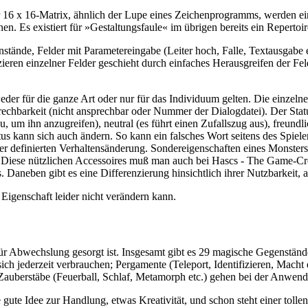
er 16 x 16-Matrix, ähnlich der Lupe eines Zeichenprogramms, werden ei
nen. Es existiert für »Gestaltungsfaule« im übrigen bereits ein Reper
ände, Felder mit Parametereingabe (Leiter hoch, Falle, Textausgabe et
azieren einzelner Felder geschieht durch einfaches Herausgreifen der
r für die ganze Art oder nur für das Individuum gelten. Die einzeln
prechbarkeit (nicht ansprechbar oder Nummer der Dialogdatei). Der Sta
zu, um ihn anzugreifen), neutral (es führt einen Zufallszug aus), freund
atus kann sich auch ändern. So kann ein falsches Wort seitens des Spiel
er definierten Verhaltensänderung. Sondereigenschaften eines Monster
Diese nützlichen Accessoires muß man auch bei Hascs - The Game-Cre
 Daneben gibt es eine Differenzierung hinsichtlich ihrer Nutzbarkeit,
Eigenschaft leider nicht verändern kann.
für Abwechslung gesorgt ist. Insgesamt gibt es 29 magische Gegenständ
sich jederzeit verbrauchen; Pergamente (Teleport, Identifizieren, Macht
d; Zauberstäbe (Feuerball, Schlaf, Metamorph etc.) gehen bei der Anwen
ute Idee zur Handlung, etwas Kreativität, und schon steht einer tolle