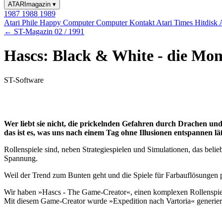
ATARImagazin
▾
1987
1988
1989
Atari Phile
Happy Computer
Computer Kontakt
Atari Times
Hitdisk
← ST-Magazin 02 / 1991
Hascs: Black & White - die Mo
ST-Software
Wer liebt sie nicht, die prickelnden Gefahren durch Drachen und
das ist es, was uns nach einem Tag ohne Illusionen entspannen lä
Rollenspiele sind, neben Strategiespielen und Simulationen, das beli
Spannung.
Weil der Trend zum Bunten geht und die Spiele für Farbauflösungen
Wir haben »Hascs - The Game-Creator«, einen komplexen Rollenspiele
Mit diesem Game-Creator wurde »Expedition nach Vartoria« generier