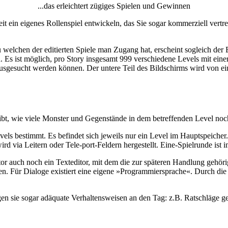
...das erleichtert zügiges Spielen und Gewinnen
t ein eigenes Rollenspiel entwickeln, das Sie sogar kommerziell vertre
welchen der editierten Spiele man Zugang hat, erscheint sogleich der
rd. Es ist möglich, pro Story insgesamt 999 verschiedene Levels mit e
usgesucht werden können. Der untere Teil des Bildschirms wird von ei
 gibt, wie viele Monster und Gegenstände in dem betreffenden Level noc
vels bestimmt. Es befindet sich jeweils nur ein Level im Hauptspeicher.
d via Leitern oder Tele-port-Feldern hergestellt. Eine-Spielrunde ist 
r auch noch ein Texteditor, mit dem die zur späteren Handlung gehöri
den. Für Dialoge existiert eine eigene »Programmiersprache«. Durch die
gen sie sogar adäquate Verhaltensweisen an den Tag: z.B. Ratschläge 