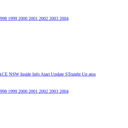
1998
1999
2000
2001
2002
2003
2004
ACE NSW Inside Info
Atari Update
STraight Up
atos
1998
1999
2000
2001
2002
2003
2004