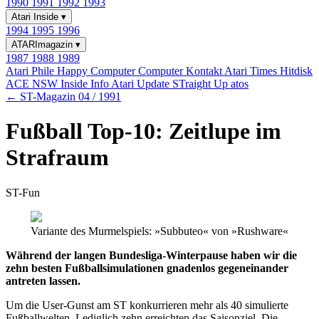
1990
1991
1992
1993
Atari Inside
▾
1994
1995
1996
ATARImagazin
▾
1987
1988
1989
Atari Phile
Happy Computer
Computer Kontakt
Atari Times
Hitdisk
ACE NSW Inside Info
Atari Update
STraight Up
atos
← ST-Magazin 04 / 1991
Fußball Top-10: Zeitlupe im
Strafraum
ST-Fun
Variante des Murmelspiels: »Subbuteo« von »Rushware«
Während der langen Bundesliga-Winterpause haben wir die
zehn besten Fußballsimulationen gnadenlos gegeneinander
antreten lassen.
Um die User-Gunst am ST konkurrieren mehr als 40 simulierte
Fußballwelten. Lediglich zehn erreichten das Saisonziel. Die