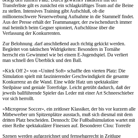
Transferliste gilt es zunächst ein schlagkräftiges Team auf die Beine
zu stellen. Intensives Training gibt Aufschluß, ob die
millionenschwere Neuerwerbung Aufnahme in die Stammelf findet.
Aus der Presse erhält der Teammanager, der zwischendurch immer
mal heimlich beim Gegner spioniert, Aufschlüsse über die
Verfassung der Konkurrenten.
Zur Belohnung .darf anschließend auch richtig gekickt werden.
Begleitet von taktischen Widrigkeiten: Besonders in Tornähe
herrscht ein Gewimmel wie bei einem E-Jugendspiel. Da verliert
man schnell den Überblick und den Ball.
»Kick Off 2« von »United Soft« schaffte den vierten Platz: Die
Simulation spielt mit faszinierender Geschwindigkeit die gesamte
Konkurrenz an die Wand. Eine wilde Hatz um spektakuläre
Steilpässe und geniale Torerfolge. Leicht getrübt dadurch, daß der
jeweils ballführende Spieler das Leder mit einer Art Schneeschieber
vor sich herrollt.
»Microprose Soccer«, ein zeitloser Klassiker, der bis vor kurzem alle
Mitbewerber um Spitzenplätze ausstach, muß sich diesmal mit dem
dritten Platz bescheiden. Dennoch: Die Fußballsimulation wartet mit
einer Reihe spektakulärer Finessen auf. Besonderer Clou: Torreife
Szenen werden aufgezeichnet und fernsehgerecht in Zeitlupe