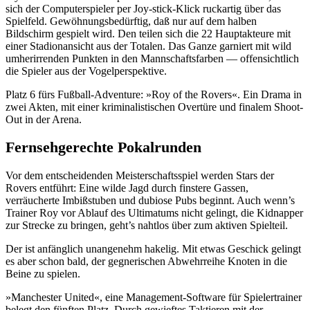
sich der Computerspieler per Joy-stick-Klick ruckartig über das
Spielfeld. Gewöhnungsbedürftig, daß nur auf dem halben
Bildschirm gespielt wird. Den teilen sich die 22 Hauptakteure mit
einer Stadionansicht aus der Totalen. Das Ganze garniert mit wild
umherirrenden Punkten in den Mannschaftsfarben — offensichtlich
die Spieler aus der Vogelperspektive.
Platz 6 fürs Fußball-Adventure: »Roy of the Rovers«. Ein Drama in
zwei Akten, mit einer kriminalistischen Overtüre und finalem Shoot-
Out in der Arena.
Fernsehgerechte Pokalrunden
Vor dem entscheidenden Meisterschaftsspiel werden Stars der
Rovers entführt: Eine wilde Jagd durch finstere Gassen,
verräucherte Imbißstuben und dubiose Pubs beginnt. Auch wenn’s
Trainer Roy vor Ablauf des Ultimatums nicht gelingt, die Kidnapper
zur Strecke zu bringen, geht’s nahtlos über zum aktiven Spielteil.
Der ist anfänglich unangenehm hakelig. Mit etwas Geschick gelingt
es aber schon bald, der gegnerischen Abwehrreihe Knoten in die
Beine zu spielen.
»Manchester United«, eine Management-Software für Spielertrainer
belegt den fünften Platz. Durch gewieftes Taktieren mit der