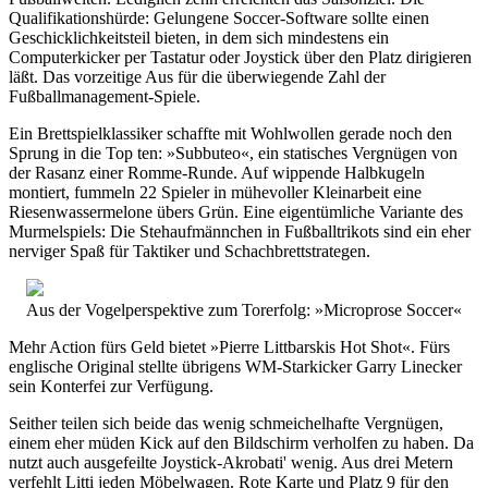
Qualifikationshürde: Gelungene Soccer-Software sollte einen
Geschicklichkeitsteil bieten, in dem sich mindestens ein
Computerkicker per Tastatur oder Joystick über den Platz dirigieren
läßt. Das vorzeitige Aus für die überwiegende Zahl der
Fußballmanagement-Spiele.
Ein Brettspielklassiker schaffte mit Wohlwollen gerade noch den
Sprung in die Top ten: »Subbuteo«, ein statisches Vergnügen von
der Rasanz einer Romme-Runde. Auf wippende Halbkugeln
montiert, fummeln 22 Spieler in mühevoller Kleinarbeit eine
Riesenwassermelone übers Grün. Eine eigentümliche Variante des
Murmelspiels: Die Stehaufmännchen in Fußballtrikots sind ein eher
nerviger Spaß für Taktiker und Schachbrettstrategen.
Aus der Vogelperspektive zum Torerfolg: »Microprose Soccer«
Mehr Action fürs Geld bietet »Pierre Littbarskis Hot Shot«. Fürs
englische Original stellte übrigens WM-Starkicker Garry Linecker
sein Konterfei zur Verfügung.
Seither teilen sich beide das wenig schmeichelhafte Vergnügen,
einem eher müden Kick auf den Bildschirm verholfen zu haben. Da
nutzt auch ausgefeilte Joystick-Akrobati' wenig. Aus drei Metern
verfehlt Litti jeden Möbelwagen. Rote Karte und Platz 9 für den