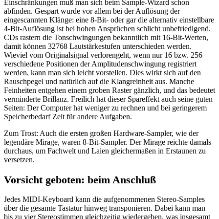
Einschränkungen muß man sich beim Sample-Wizard schon
abfinden. Gespart wurde vor allem bei der Auflösung der
eingescannten Klänge: eine 8-Bit- oder gar die alternativ einstellbare
4-Bit-Auflösung ist bei hohen Ansprüchen schlicht unbefriedigend.
CDs rastern die Tonschwingungen bekanntlich mit 16-Bit-Werten,
damit können 32768 Lautstärkestufen unterschieden werden.
Wieviel vom Originalsignal verlorengeht, wenn nur 16 bzw. 256
verschiedene Positionen der Amplitudenschwingung registriert
werden, kann man sich leicht vorstellen. Dies wirkt sich auf den
Rauschpegel und natürlich auf die Klangreinheit aus. Manche
Feinheiten entgehen einem groben Raster gänzlich, und das bedeutet
verminderte Brillanz. Freilich hat dieser Spareffekt auch seine guten
Seiten: Der Computer hat weniger zu rechnen und bei geringerem
Speicherbedarf Zeit für andere Aufgaben.
Zum Trost: Auch die ersten großen Hardware-Sampler, wie der
legendäre Mirage, waren 8-Bit-Sampler. Der Mirage reichte damals
durchaus, um Fachwelt und Laien gleichermaßen in Erstaunen zu
versetzen.
Vorsicht geboten: beim Anschluß
Jedes MIDI-Keyboard kann die aufgenommenen Stereo-Samples
über die gesamte Tastatur hinweg transponieren. Dabei kann man
bis zu vier Stereostimmen gleichzeitig wiedergeben, was insgesamt