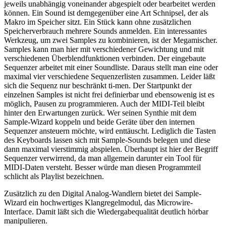
jeweils unabhängig voneinander abgespielt oder bearbeitet werden
können. Ein Sound ist demgegenüber eine Art Schnipsel, der als
Makro im Speicher sitzt. Ein Stück kann ohne zusätzlichen
Speicherverbrauch mehrere Sounds anmelden. Ein interessantes
Werkzeug, um zwei Samples zu kombinieren, ist der Megamischer.
Samples kann man hier mit verschiedener Gewichtung und mit
verschiedenen Überblendfunktionen verbinden. Der eingebaute
Sequenzer arbeitet mit einer Soundliste. Daraus stellt man eine oder
maximal vier verschiedene Sequenzerlisten zusammen. Leider läßt
sich die Sequenz nur beschränkt ti-men. Der Startpunkt der
einzelnen Samples ist nicht frei definierbar und ebensowenig ist es
möglich, Pausen zu programmieren. Auch der MIDI-Teil bleibt
hinter den Erwartungen zurück. Wer seinen Synthie mit dem
Sample-Wizard koppeln und beide Geräte über den internen
Sequenzer ansteuern möchte, wird enttäuscht. Lediglich die Tasten
des Keyboards lassen sich mit Sample-Sounds belegen und diese
dann maximal vierstimmig abspielen. Überhaupt ist hier der Begriff
Sequenzer verwirrend, da man allgemein darunter ein Tool für
MIDI-Daten versteht. Besser würde man diesen Programmteil
schlicht als Playlist bezeichnen.
Zusätzlich zu den Digital Analog-Wandlern bietet dei Sample-
Wizard ein hochwertiges Klangregelmodul, das Microwire-
Interface. Damit läßt sich die Wiedergabequalität deutlich hörbar
manipulieren.