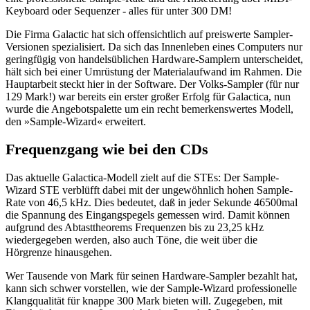
Keyboard oder Sequenzer - alles für unter 300 DM!
Die Firma Galactic hat sich offensichtlich auf preiswerte Sampler-
Versionen spezialisiert. Da sich das Innenleben eines Computers nur
geringfügig von handelsüblichen Hardware-Samplern unterscheidet,
hält sich bei einer Umrüstung der Materialaufwand im Rahmen. Die
Hauptarbeit steckt hier in der Software. Der Volks-Sampler (für nur
129 Mark!) war bereits ein erster großer Erfolg für Galactica, nun
wurde die Angebotspalette um ein recht bemerkenswertes Modell,
den »Sample-Wizard« erweitert.
Frequenzgang wie bei den CDs
Das aktuelle Galactica-Modell zielt auf die STEs: Der Sample-
Wizard STE verblüfft dabei mit der ungewöhnlich hohen Sample-
Rate von 46,5 kHz. Dies bedeutet, daß in jeder Sekunde 46500mal
die Spannung des Eingangspegels gemessen wird. Damit können
aufgrund des Abtasttheorems Frequenzen bis zu 23,25 kHz
wiedergegeben werden, also auch Töne, die weit über die
Hörgrenze hinausgehen.
Wer Tausende von Mark für seinen Hardware-Sampler bezahlt hat,
kann sich schwer vorstellen, wie der Sample-Wizard professionelle
Klangqualität für knappe 300 Mark bieten will. Zugegeben, mit