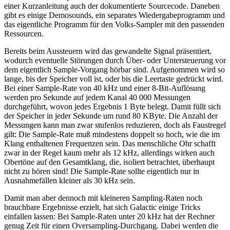
einer Kurzanleitung auch der dokumentierte Sourcecode. Daneben
gibt es einige Demosounds, ein separates Wiedergabeprogramm und
das eigentliche Programm für den Volks-Sampler mit den passenden
Ressourcen.
Bereits beim Aussteuern wird das gewandelte Signal präsentiert,
wodurch eventuelle Störungen durch Über- oder Untersteuerung vor
dem eigentlich Sample-Vorgang hörbar sind. Aufgenommen wird so
lange, bis der Speicher voll ist, oder bis die Leertaste gedrückt wird.
Bei einer Sample-Rate von 40 kHz und einer 8-Bit-Auflösung
werden pro Sekunde auf jedem Kanal 40 000 Messungen
durchgeführt, wovon jedes Ergebnis 1 Byte belegt. Damit füllt sich
der Speicher in jeder Sekunde um rund 80 KByte. Die Anzahl der
Messungen kann man zwar stufenlos reduzieren, doch als Faustregel
gilt: Die Sample-Rate muß mindestens doppelt so hoch, wie die im
Klang enthaltenen Frequenzen sein. Das menschliche Ohr schafft
zwar in der Regel kaum mehr als 12 kHz, allerdings wirken auch
Obertöne auf den Gesamtklang, die, isoliert betrachtet, überhaupt
nicht zu hören sind! Die Sample-Rate sollte eigentlich nur in
Ausnahmefällen kleiner als 30 kHz sein.
Damit man aber dennoch mit kleineren Sampling-Raten noch
brauchbare Ergebnisse erzielt, hat sich Galactic einige Tricks
einfallen lassen: Bei Sample-Raten unter 20 kHz hat der Rechner
genug Zeit für einen Oversampling-Durchgang. Dabei werden die