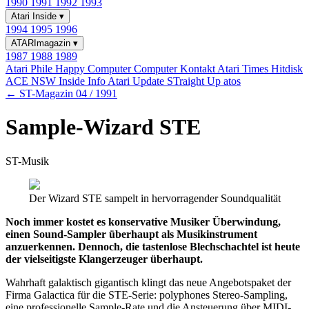
1990
1991
1992
1993
Atari Inside
▾
1994
1995
1996
ATARImagazin
▾
1987
1988
1989
Atari Phile
Happy Computer
Computer Kontakt
Atari Times
Hitdisk
ACE NSW Inside Info
Atari Update
STraight Up
atos
← ST-Magazin 04 / 1991
Sample-Wizard STE
ST-Musik
Der Wizard STE sampelt in hervorragender Soundqualität
Noch immer kostet es konservative Musiker Überwindung,
einen Sound-Sampler überhaupt als Musikinstrument
anzuerkennen. Dennoch, die tastenlose Blechschachtel ist heute
der vielseitigste Klangerzeuger überhaupt.
Wahrhaft galaktisch gigantisch klingt das neue Angebotspaket der
Firma Galactica für die STE-Serie: polyphones Stereo-Sampling,
eine professionelle Sample-Rate und die Ansteuerung über MIDI-