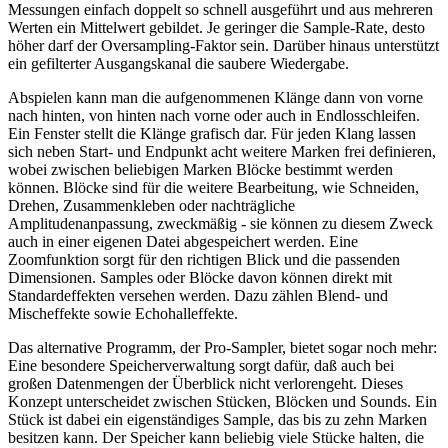
Messungen einfach doppelt so schnell ausgeführt und aus mehreren
Werten ein Mittelwert gebildet. Je geringer die Sample-Rate, desto
höher darf der Oversampling-Faktor sein. Darüber hinaus unterstützt
ein gefilterter Ausgangskanal die saubere Wiedergabe.
Abspielen kann man die aufgenommenen Klänge dann von vorne
nach hinten, von hinten nach vorne oder auch in Endlosschleifen.
Ein Fenster stellt die Klänge grafisch dar. Für jeden Klang lassen
sich neben Start- und Endpunkt acht weitere Marken frei definieren,
wobei zwischen beliebigen Marken Blöcke bestimmt werden
können. Blöcke sind für die weitere Bearbeitung, wie Schneiden,
Drehen, Zusammenkleben oder nachträgliche
Amplitudenanpassung, zweckmäßig - sie können zu diesem Zweck
auch in einer eigenen Datei abgespeichert werden. Eine
Zoomfunktion sorgt für den richtigen Blick und die passenden
Dimensionen. Samples oder Blöcke davon können direkt mit
Standardeffekten versehen werden. Dazu zählen Blend- und
Mischeffekte sowie Echohalleffekte.
Das alternative Programm, der Pro-Sampler, bietet sogar noch mehr:
Eine besondere Speicherverwaltung sorgt dafür, daß auch bei
großen Datenmengen der Überblick nicht verlorengeht. Dieses
Konzept unterscheidet zwischen Stücken, Blöcken und Sounds. Ein
Stück ist dabei ein eigenständiges Sample, das bis zu zehn Marken
besitzen kann. Der Speicher kann beliebig viele Stücke halten, die