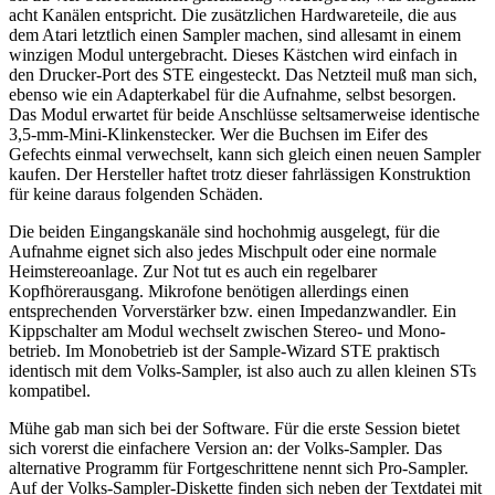
acht Kanälen entspricht. Die zusätzlichen Hardwareteile, die aus
dem Atari letztlich einen Sampler machen, sind allesamt in einem
winzigen Modul untergebracht. Dieses Kästchen wird einfach in
den Drucker-Port des STE eingesteckt. Das Netzteil muß man sich,
ebenso wie ein Adapterkabel für die Aufnahme, selbst besorgen.
Das Modul erwartet für beide Anschlüsse seltsamerweise identische
3,5-mm-Mini-Klinkenstecker. Wer die Buchsen im Eifer des
Gefechts einmal verwechselt, kann sich gleich einen neuen Sampler
kaufen. Der Hersteller haftet trotz dieser fahrlässigen Konstruktion
für keine daraus folgenden Schäden.
Die beiden Eingangskanäle sind hochohmig ausgelegt, für die
Aufnahme eignet sich also jedes Mischpult oder eine normale
Heimstereoanlage. Zur Not tut es auch ein regelbarer
Kopfhörerausgang. Mikrofone benötigen allerdings einen
entsprechenden Vorverstärker bzw. einen Impedanzwandler. Ein
Kippschalter am Modul wechselt zwischen Stereo- und Mono-
betrieb. Im Monobetrieb ist der Sample-Wizard STE praktisch
identisch mit dem Volks-Sampler, ist also auch zu allen kleinen STs
kompatibel.
Mühe gab man sich bei der Software. Für die erste Session bietet
sich vorerst die einfachere Version an: der Volks-Sampler. Das
alternative Programm für Fortgeschrittene nennt sich Pro-Sampler.
Auf der Volks-Sampler-Diskette finden sich neben der Textdatei mit