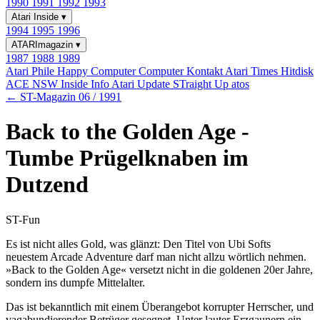
1990
1991
1992
1993
Atari Inside
▾
1994
1995
1996
ATARImagazin
▾
1987
1988
1989
Atari Phile
Happy Computer
Computer Kontakt
Atari Times
Hitdisk
ACE NSW Inside Info
Atari Update
STraight Up
atos
← ST-Magazin 06 / 1991
Back to the Golden Age -
Tumbe Prügelknaben im
Dutzend
ST-Fun
Es ist nicht alles Gold, was glänzt: Den Titel von Ubi Softs
neuestem Arcade Adventure darf man nicht allzu wörtlich nehmen.
»Back to the Golden Age« versetzt nicht in die goldenen 20er Jahre,
sondern ins dumpfe Mittelalter.
Das ist bekanntlich mit einem Überangebot korrupter Herrscher, und
vagabundierender Betrüger gesegnet. Unter lauter Erzgaunern ein