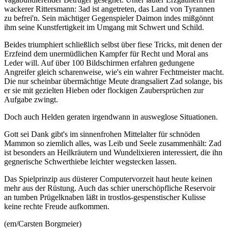
wackerer Rittersmann: 3ad ist angetreten, das Land von Tyrannen
zu befrei'n. Sein mächtiger Gegenspieler Daimon indes mißgönnt
ihm seine Kunstfertigkeit im Umgang mit Schwert und Schild.
Beides triumphiert schließlich selbst über fiese Tricks, mit denen der
Erzfeind dem unermüdlichen Kampfer für Recht und Moral ans
Leder will. Auf über 100 Bildschirmen erfahren gedungene
Angreifer gleich scharenweise, wie's ein wahrer Fechtmeister macht.
Die nur scheinbar übermächtige Meute drangsaliert Zad solange, bis
er sie mit gezielten Hieben oder flockigen Zaubersprüchen zur
Aufgabe zwingt.
Doch auch Helden geraten irgendwann in ausweglose Situationen.
Gott sei Dank gibt's im sinnenfrohen Mittelalter für schnöden
Mammon so ziemlich alles, was Leib und Seele zusammenhält: Zad
ist besonders an Heilkräutern und Wundelixieren interessiert, die ihn
gegnerische Schwerthiebe leichter wegstecken lassen.
Das Spielprinzip aus düsterer Computervorzeit haut heute keinen
mehr aus der Rüstung. Auch das schier unerschöpfliche Reservoir
an tumben Prügelknaben läßt in trostlos-gespenstischer Kulisse
keine rechte Freude aufkommen.
(em/Carsten Borgmeier)