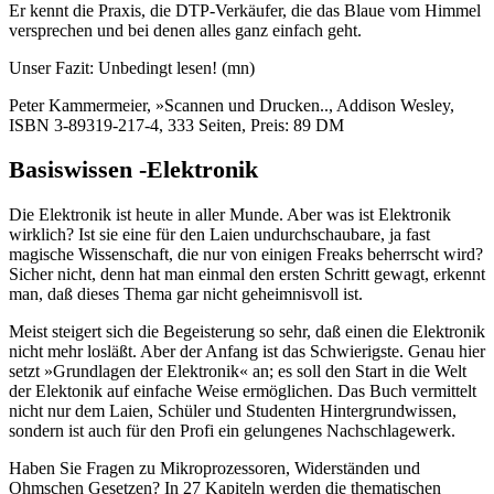
Er kennt die Praxis, die DTP-Verkäufer, die das Blaue vom Himmel
versprechen und bei denen alles ganz einfach geht.
Unser Fazit: Unbedingt lesen! (mn)
Peter Kammermeier, »Scannen und Drucken.., Addison Wesley,
ISBN 3-89319-217-4, 333 Seiten, Preis: 89 DM
Basiswissen -Elektronik
Die Elektronik ist heute in aller Munde. Aber was ist Elektronik
wirklich? Ist sie eine für den Laien undurchschaubare, ja fast
magische Wissenschaft, die nur von einigen Freaks beherrscht wird?
Sicher nicht, denn hat man einmal den ersten Schritt gewagt, erkennt
man, daß dieses Thema gar nicht geheimnisvoll ist.
Meist steigert sich die Begeisterung so sehr, daß einen die Elektronik
nicht mehr losläßt. Aber der Anfang ist das Schwierigste. Genau hier
setzt »Grundlagen der Elektronik« an; es soll den Start in die Welt
der Elektonik auf einfache Weise ermöglichen. Das Buch vermittelt
nicht nur dem Laien, Schüler und Studenten Hintergrundwissen,
sondern ist auch für den Profi ein gelungenes Nachschlagewerk.
Haben Sie Fragen zu Mikroprozessoren, Widerständen und
Ohmschen Gesetzen? In 27 Kapiteln werden die thematischen