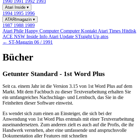
1990
1991
1992
1993
Atari Inside
▾
1994
1995
1996
ATARImagazin
▾
1987
1988
1989
Atari Phile
Happy Computer
Computer Kontakt
Atari Times
Hitdisk
ACE NSW Inside Info
Atari Update
STraight Up
atos
← ST-Magazin 06 / 1991
Bücher
Getunter Standard - 1st Word Plus
Seit ca. einem Jahr ist die Version 3.15 von 1st Word Plus auf dem
Markt. Mit dem Fachbuch zu dieser Textverarbeitung erhalten Sie
ein umfangreiches Nachschlage- und Lernbuch, das Sie in die
Feinheiten dieser Software einweist.
Es wendet sich zum einen an Einsteiger, die sich bei der
Anwendung von 1st Word Plus erstmals mit einer Textverarbeitung
auseinandersetzen. Zum anderen zielt es auch auf die Profis, die ihr
Handwerk verstehen, aber eine umfassende und anspruchsvolle
Dokumentation aller Features mit schnellen