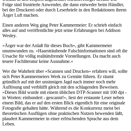
Folge sind frustrierte Anwender, die dann entweder beim Händler,
bei der Druckerei oder durch Leserbriefe in den Redaktionen ihrem
Ärger Luft machen.
Einen anderen Weg ging Peter Kammermeier: Er schrieb einfach
alles auf und veröffentlichte jetzt seine Erfahrungen bei Addison
Wesley.
»Ärger war der Anlaß für dieses Buch«, gibt Kammermeier
unumwunden zu. »Haarsträubende Falschinformationen sind oft die
Ursache für völlig realitätsfremde Vorstellungen. Da macht auch
teuere Fachliteratur keine Ausnahme.«
Wer die Wahrheit über »Scannen und Drucken« erfahren will, sollte
sich Peter Kammermeiers Werk zu Gemüte führen. Er räumt
gründlich auf mit der unsinnigen Jagd nach immer noch mehr
Auflösung und verblüfft gleich mit den schlagenden Beweisen.
»Dieses Bild wurde mit einem üblichen DTP-Scanner mit 100 dpi -
in Worten: einhundert - gescannt!«, liest der erstaunte Leser neben
einem Bild, das er auf den ersten Blick eigentlich für eine originale
Fotografie gehalten hätte. Während es die Konkurrenz meist bei
theoretischen Ausflügen ohne praktischen Nutzen bewenden läßt,
plaudert Kammermeier in einer erfrischenden Sprache aus dem
Leben.