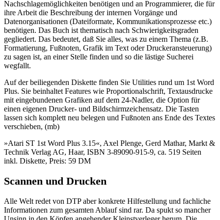
Nachschlagemöglichkeiten benötigen und an Programmierer, die für
ihre Arbeit die Beschreibung der internen Vorgänge und
Datenorganisationen (Dateiformate, Kommunikationsprozesse etc.)
benötigen. Das Buch ist thematisch nach Schwierigkeitsgraden
gegliedert. Das bedeutet, daß Sie alles, was zu einem Thema (z.B.
Formatierung, Fußnoten, Grafik im Text oder Druckeransteuerung)
zu sagen ist, an einer Stelle finden und so die lästige Sucherei
wegfallt.
Auf der beiliegenden Diskette finden Sie Utilities rund um 1st Word
Plus. Sie beinhaltet Features wie Proportionalschrift, Textausdrucke
mit eingebundenen Grafiken auf dem 24-Nadler, die Option für
einen eigenen Drucker- und Bildschirmzeichensatz. Die Tasten
lassen sich komplett neu belegen und Fußnoten ans Ende des Textes
verschieben, (mb)
»Atari ST 1st Word Plus 3.15«, Axel Plenge, Gerd Mathar, Markt &
Technik Verlag AG, Haar, ISBN 3-89090-915-9, ca. 519 Seiten
inkl. Diskette, Preis: 59 DM
Scannen und Drucken
Alle Welt redet von DTP aber konkrete Hilfestellung und fachliche
Informationen zum gesamten Ablauf sind rar. Da spukt so mancher
Unsinn in den Köpfen angehender Kleinstverleger herum. Die