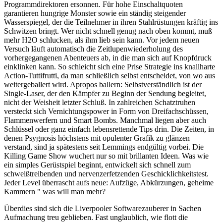
Programmdirektoren ersonnen. Für hohe Einschaltquoten
garantieren hungrige Monster sowie ein ständig steigender
Wasserspiegel, der die Teilnehmer in ihren Stahlrüstungen kräftig ins
Schwitzen bringt. Wer nicht schnell genug nach oben kommt, muß
mehr H2O schlucken, als ihm lieb sein kann. Vor jedem neuen
Versuch läuft automatisch die Zeitlupenwiederholung des
vorhergegangenen Abenteuers ab, in die man sich auf Knopfdruck
einklinken kann. So schleicht sich eine Prise Strategie ins knallharte
Action-Tuttifrutti, da man schließlich selbst entscheidet, von wo aus
weitergeballert wird. Apropos ballern: Selbstverständlich ist der
Single-Laser, der den Kämpfer zu Beginn der Sendung begleitet,
nicht der Weisheit letzter Schluß. In zahlreichen Schatztruhen
versteckt sich Vernichtungspower in Form von Dreifachschüssen,
Flammenwerfern und Smart Bombs. Manchmal liegen aber auch
Schlüssel oder ganz einfach lebensrettende Tips drin. Die Zeiten, in
denen Psygnosis höchstens mit opulenter Grafik zu glänzen
verstand, sind ja spätestens seit Lemmings endgültig vorbei. Die
Killing Game Show wuchert nur so mit brillanten Ideen. Was wie
ein simples Gerüstspiel beginnt, entwickelt sich schnell zum
schweißtreibenden und nervenzerfetzenden Geschicklichkeitstest.
Jeder Level überrascht aufs neue: Aufzüge, Abkürzungen, geheime
Kammern " was will man mehr?
Überdies sind sich die Liverpooler Softwarezauberer in Sachen
Aufmachung treu geblieben. Fast unglaublich, wie flott die