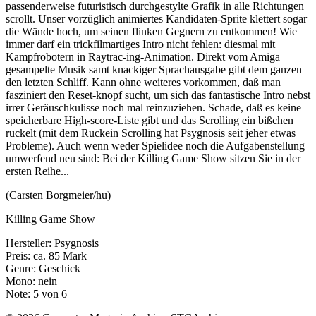
passenderweise futuristisch durchgestylte Grafik in alle Richtungen
scrollt. Unser vorzüglich animiertes Kandidaten-Sprite klettert sogar
die Wände hoch, um seinen flinken Gegnern zu entkommen! Wie
immer darf ein trickfilmartiges Intro nicht fehlen: diesmal mit
Kampfrobotern in Raytrac-ing-Animation. Direkt vom Amiga
gesampelte Musik samt knackiger Sprachausgabe gibt dem ganzen
den letzten Schliff. Kann ohne weiteres vorkommen, daß man
fasziniert den Reset-knopf sucht, um sich das fantastische Intro nebst
irrer Geräuschkulisse noch mal reinzuziehen. Schade, daß es keine
speicherbare High-score-Liste gibt und das Scrolling ein bißchen
ruckelt (mit dem Ruckein Scrolling hat Psygnosis seit jeher etwas
Probleme). Auch wenn weder Spielidee noch die Aufgabenstellung
umwerfend neu sind: Bei der Killing Game Show sitzen Sie in der
ersten Reihe...
(Carsten Borgmeier/hu)
Killing Game Show
Hersteller: Psygnosis
Preis: ca. 85 Mark
Genre: Geschick
Mono: nein
Note: 5 von 6