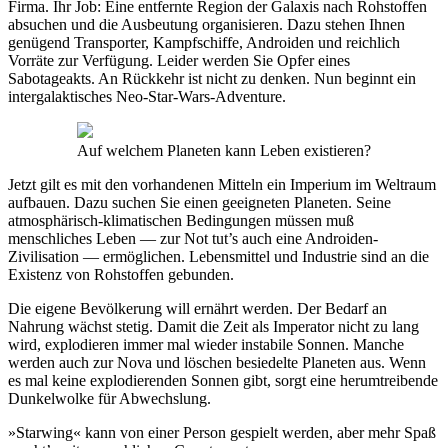
Firma. Ihr Job: Eine entfernte Region der Galaxis nach Rohstoffen
absuchen und die Ausbeutung organisieren. Dazu stehen Ihnen
genügend Transporter, Kampfschiffe, Androiden und reichlich
Vorräte zur Verfügung. Leider werden Sie Opfer eines
Sabotageakts. An Rückkehr ist nicht zu denken. Nun beginnt ein
intergalaktisches Neo-Star-Wars-Adventure.
Auf welchem Planeten kann Leben existieren?
Jetzt gilt es mit den vorhandenen Mitteln ein Imperium im Weltraum
aufbauen. Dazu suchen Sie einen geeigneten Planeten. Seine
atmosphärisch-klimatischen Bedingungen müssen muß
menschliches Leben — zur Not tut’s auch eine Androiden-
Zivilisation — ermöglichen. Lebensmittel und Industrie sind an die
Existenz von Rohstoffen gebunden.
Die eigene Bevölkerung will ernährt werden. Der Bedarf an
Nahrung wächst stetig. Damit die Zeit als Imperator nicht zu lang
wird, explodieren immer mal wieder instabile Sonnen. Manche
werden auch zur Nova und löschen besiedelte Planeten aus. Wenn
es mal keine explodierenden Sonnen gibt, sorgt eine herumtreibende
Dunkelwolke für Abwechslung.
»Starwing« kann von einer Person gespielt werden, aber mehr Spaß