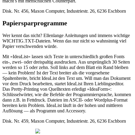
macht’s mit menschlichen Counterpart.
Disk. Nr. 456, Maxon Computer, Industriestr. 26, 6236 Eschborn
Papiersparprogramme
Wer kennt das nicht? Ellenlange Anleitungen und immens wichtige
WICHTIG.TXT-Dateien. Wenn das nur nicht so wahnsinnig viel
Papier verschwenden würde.
Mit »IdeaList« lassen sich Texte in unterschiedlich großen Fonts
ein-, zwei- oder dreispaltig ausdrucken. Aus ursprünglich 30 Seiten
werden so 15 oder zehn. Soll links auf dem Blatt ein Rand bleiben
— kein Problem! Ist der Text breiter als die vorgesehene
Spaltenbreite, bricht IdeaList den Text um. Will man das Dokument
vor dem Druck bearbeiten, startet IdeaList Ihren Lieblingseditor.
Das Pretty-Printing von Quelltexten erledigt »IdeaForm«:
Schlüsselwörter, wie die Befehle der Programmiersprache, kommen
dann z.B. in Fettdruck. Dateien im ASCII- oder Wordplus-Format
bereiten kein Problem. IdeaList läuft in der hohen und mittleren
Auflösung — als Programm und Accessory.
Disk. Nr. 459, Maxon Computer, Industriestr. 26, 6236 Eschborn