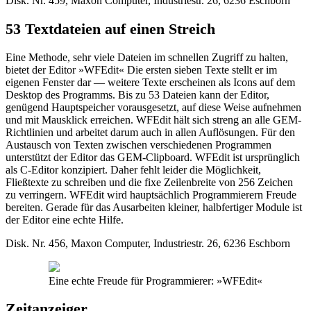
Disk. Nr. 459, Maxon Computer, Industriestr. 26, 6236 Eschborn
53 Textdateien auf einen Streich
Eine Methode, sehr viele Dateien im schnellen Zugriff zu halten,
bietet der Editor »WFEdit« Die ersten sieben Texte stellt er im
eigenen Fenster dar — weitere Texte erscheinen als Icons auf dem
Desktop des Programms. Bis zu 53 Dateien kann der Editor,
genügend Hauptspeicher vorausgesetzt, auf diese Weise aufnehmen
und mit Mausklick erreichen. WFEdit hält sich streng an alle GEM-
Richtlinien und arbeitet darum auch in allen Auflösungen. Für den
Austausch von Texten zwischen verschiedenen Programmen
unterstützt der Editor das GEM-Clipboard. WFEdit ist ursprünglich
als C-Editor konzipiert. Daher fehlt leider die Möglichkeit,
Fließtexte zu schreiben und die fixe Zeilenbreite von 256 Zeichen
zu verringern. WFEdit wird hauptsächlich Programmierern Freude
bereiten. Gerade für das Ausarbeiten kleiner, halbfertiger Module ist
der Editor eine echte Hilfe.
Disk. Nr. 456, Maxon Computer, Industriestr. 26, 6236 Eschborn
Eine echte Freude für Programmierer: »WFEdit«
Zeitanzeiger