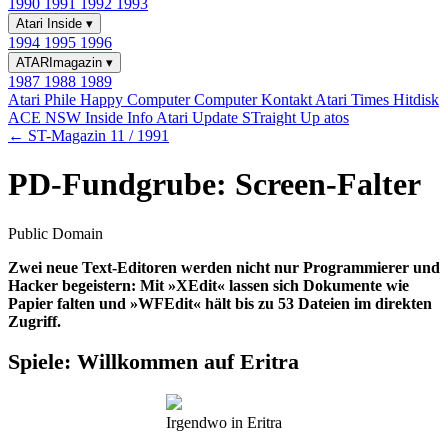
1990
1991
1992
1993
Atari Inside
▾
1994
1995
1996
ATARImagazin
▾
1987
1988
1989
Atari Phile
Happy Computer
Computer Kontakt
Atari Times
Hitdisk
ACE NSW Inside Info
Atari Update
STraight Up
atos
← ST-Magazin 11 / 1991
PD-Fundgrube: Screen-Falter
Public Domain
Zwei neue Text-Editoren werden nicht nur Programmierer und
Hacker begeistern: Mit »XEdit« lassen sich Dokumente wie
Papier falten und »WFEdit« hält bis zu 53 Dateien im direkten
Zugriff.
Spiele: Willkommen auf Eritra
Irgendwo in Eritra