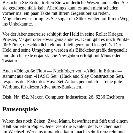
Besuchen Sie Eritra, treffen Sie wunderliche Wesen und stellen Sie
sie gegebenenfalls kalt. Allerdings kann es auch nicht schaden,
vorher mal ein paar Takte mit Ihrem Gegenüber zu reden.
Möglicherweise bringt es Sie sogar ein Stück weiter auf Ihrem Weg
ins Unbekannte.
Vor der Abenteuerreise schlüpft der Held in seine Rolle: Krieger,
Priester, Magier oder etwas ganz anderes. Dann gibt es noch Punkte
für Stärke, Geschicklichkeit und Intelligenz, und los geht’s. Der
Held und seine Umgebung werden als Blöckchengrafik dargestellt
und durch Texte ergänzt. Die Navigation erfolgt mit Maus oder
Tastatur.
Auch »Die große Flut« — Nachfolger von »Allein in Eritra« —
stammt aus dem »HASC-Set« (Hack and Slay Construction Set),
resp. aus der Feder des Hasc-Set-Autors persönlich — eine gute
Werbung für diesen Adventure-Baukasten.
Disk. Nr. 452, Maxon Computer, Industriestr. 26, 6236 Eschborn
Pausenspiele
Waren das noch Zeiten. Zwei Mann, bewaffnet mit Stift und einem
Blatt kariertem Papier. Jeder zieht die Kanten der Kästchen nach —
im Wechsel. Wer eins umranden kann, macht sein Kreuz rein und