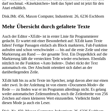
darf nochmal. »Käsekästchen« hieß das Spiel und ist jetzt für den
Atari erhältlich.
Disk.lMr. 456, Maxon Computer, Industriestr. 26, 6236 Eschborn
Mehr Übersicht durch gefaltete Texte
Auch der Editor »XEdit« ist in erster Linie für Programmierer
gedacht. Er wartet mit einer Besonderheit auf: XEdit kann Texte
falten! Fertige Passagen einfach als Block markieren, Falt-Funktion
aufrufen und schon verschwindet — bis auf die erste Zeile und eine
Markierung am Rand — der gesamte Text. Ein Doppelklick auf die
Markierung läßt die versteckten Teile wieder erscheinen. Ebenfalls
nützlich ist die Funktion »Auto Indent«. Dabei rückt der Text
automatisch ein. Der Abschnitt orientiert sich dabei an der
darüberliegenden Zeile.
XEdit hält bis zu acht Texte im Speicher, zeigt davon aber nur einen
oder zwei. In der Anleitung ist von einem »Document-Mode« die
Rede — zu finden war er im Programm allerdings nicht. Es gelang
weder automatischer Zeilenumbruch, noch die Zeilenbreite von 256
Zeichen auf einen kleineren Wert einzustellen. Vielleicht findet
diesen Mode ja auch ein Leser.