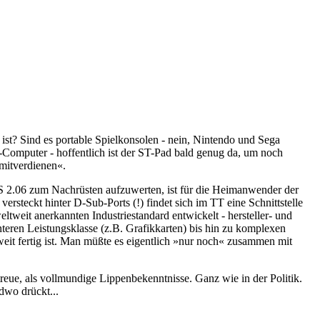
 ist? Sind es portable Spielkonsolen - nein, Nintendo und Sega
Computer - hoffentlich ist der ST-Pad bald genug da, um noch
 mitverdienen«.
TOS 2.06 zum Nachrüsten aufzuwerten, ist für die Heimanwender der
versteckt hinter D-Sub-Ports (!) findet sich im TT eine Schnittstelle
tweit anerkannten Industriestandard entwickelt - hersteller- und
eren Leistungsklasse (z.B. Grafikkarten) bis hin zu komplexen
it fertig ist. Man müßte es eigentlich »nur noch« zusammen mit
eue, als vollmundige Lippenbekenntnisse. Ganz wie in der Politik.
dwo drückt...