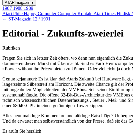
ATARImagazin
▾
1987
1988
1989
Atari Phile
Happy Computer
Computer Kontakt
Atari Times
Hitdisk
← ST-Magazin 12 / 1991
Editorial - Zukunfts-zweierlei
Rubriken
Fragen Sie sich in letzter Zeit öfters, wo denn nun eigentlich die Zu
dominieren diesen Markt mit Übermacht. Sind es Farb-Heimcomputer 
»Power without the Price» bieten zu können. Oder vielleicht ja doch
Genug gejammert: Es ist klar, daß Ataris Zukunft bei Hardware liegt
langersehnte Silberstreif am Horizont. Die zweite Chance gilt der Prof
mit ungeahnten Möglichkeiten: der VMEbus. Seit seiner Einführung im
systemunabhängig. Die offene 32-Bit-Bus-Architektur des VMEbus erö
technisch-wissenschaftlichen Datenerfassungs-, Steuer-, Meß- und S
einer 68040-CPU in einen geräumigen Tower kippen.
Alles neunmalkluge Kommentare und altkluge Ratschläge? Unbequeme ab
Und da erwartet man selbstverständlich von der Presse, daß sie das G
Es grüßt Sie herzlich