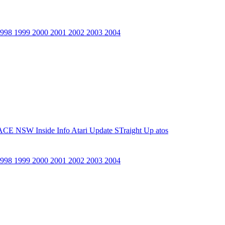
1998
1999
2000
2001
2002
2003
2004
ACE NSW Inside Info
Atari Update
STraight Up
atos
1998
1999
2000
2001
2002
2003
2004