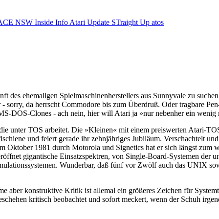
ACE NSW Inside Info
Atari Update
STraight Up
atos
kunft des ehemaligen Spielmaschinenherstellers aus Sunnyvale zu suchen
- sorry, da herrscht Commodore bis zum Überdruß. Oder tragbare Pen-
 MS-DOS-Clones - ach nein, hier will Atari ja »nur nebenher ein wenig
, die unter TOS arbeitet. Die »Kleinen« mit einem preiswerten Atari-
ischiene und feiert gerade ihr zehnjähriges Jubiläum. Verschachtelt und 
 Oktober 1981 durch Motorola und Signetics hat er sich längst zum wel
ffnet gigantische Einsatzspektren, von Single-Board-Systemen der unt
imulationssystemen. Wunderbar, daß fünf vor Zwölf auch das UNIX sowe
er konstruktive Kritik ist allemal ein größeres Zeichen für Systemtr
eschehen kritisch beobachtet und sofort meckert, wenn der Schuh irgen