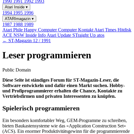
1990
1991
1992
1993
Atari Inside
▾
1994
1995
1996
ATARImagazin
▾
1987
1988
1989
Atari Phile
Happy Computer
Computer Kontakt
Atari Times
Hitdisk
ACE NSW Inside Info
Atari Update
STraight Up
atos
← ST-Magazin 12 / 1991
Leser programmieren
Public Domain
Diese Seite ist ständiges Forum für ST-Magazin-Leser, die
Software entwickeln und dafür einen Markt suchen. Hobby-
und Profiprogrammierer erhalten die Chance, Kontakte zu
Vertriebsfirmen und privaten Interessenten zu knüpfen.
Spielerisch programmieren
Ein besonders komfortabler Weg, GEM-Programme zu schreiben,
bieten Baukastensysteme wie das »Application Construction Set«
(ACS). Ein enormer Produktivitätsgewinn für die programmierende