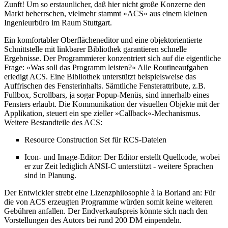
Zunft! Um so erstaunlicher, daß hier nicht große Konzerne den
Markt beherrschen, vielmehr stammt »ACS« aus einem kleinen
Ingenieurbüro im Raum Stuttgart.
Ein komfortabler Oberflächeneditor und eine objektorientierte
Schnittstelle mit linkbarer Bibliothek garantieren schnelle
Ergebnisse. Der Programmierer konzentriert sich auf die eigentliche
Frage: »Was soll das Programm leisten?« Alle Routineaufgaben
erledigt ACS. Eine Bibliothek unterstützt beispielsweise das
Auffrischen des Fensterinhalts. Sämtliche Fensterattribute, z.B.
Fullbox, Scrollbars, ja sogar Popup-Menüs, sind innerhalb eines
Fensters erlaubt. Die Kommunikation der visuellen Objekte mit der
Applikation, steuert ein spe zieller »Callback«-Mechanismus.
Weitere Bestandteile des ACS:
Resource Construction Set für RCS-Dateien
Icon- und Image-Editor: Der Editor erstellt Quellcode, wobei
er zur Zeit lediglich ANSI-C unterstützt - weitere Sprachen
sind in Planung.
Der Entwickler strebt eine Lizenzphilosophie à la Borland an: Für
die von ACS erzeugten Programme würden somit keine weiteren
Gebühren anfallen. Der Endverkaufspreis könnte sich nach den
Vorstellungen des Autors bei rund 200 DM einpendeln.