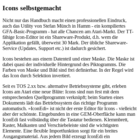
Icons selbstgemacht
Nicht nur das Handbuch macht einen professionellen Eindruck,
auch das Utility von Stefan Münch in Hamm - ein kompiliertes
GFA-Basic-Programm - hat alle Chancen am Atari-Markt. Der TT-
fähige Icon-Editor ist ein Shareware-Produkt, d.h. wem die
Applikation gefällt, überweist 30 Mark. Der übliche Shareware-
Service (Updates, Support etc.) ist dadurch gesichert.
Icons bestehen aus einem Datenteil und einer Maske. Die Maske ist
dabei quasi der individuelle Hintergrund des Piktogramms. Die
Farben von Maske und Bild sind frei definierbar. In der Regel wird
das Icon durch Selektion invertiert.
Seit es TOS 2.xx bzw. alternative Betriebssysteme gibt, erleben
Icons am Atari eine neue Blüte: Icons sind nun fest mit dem
entsprechenden Quellprogramm verknüpft; beim Starten eines
Dokuments lädt das Betriebssystem das richtige Programm
automatisch. »IconEdi« ist nicht der erste Editor für Icons - vielleicht
aber der schönste. Eingebunden in eine GEM-Oberfläche kann man
IconEdi fast vollständig über die Tastatur bedienen. Klemmbrett,
Raster, Malkasten und Verschiebeleiste sind die wichtigsten
Elemente. Eine flexible Importfunktion sorgt für ein breites
Ausgangsmaterial. Aus jedem Bild erzeugt IconEdi ein