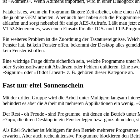
ist »Adimens«. Wenn Adimens importiert, wird in einer Dialogbox ange
Fataler ist es, wenn ein Programm längere Zeit arbeitet, ohne einen
die ja ohne GEM arbeiten. Aber auch hier haben sich die Programmi
ablaufen und sorgt nebenbei für einige AES-Aufrufe. Läßt man jetzt 
VT52-Steuercodes, was einen Einsatz für alle TOS- und TTP-Progra
Ein weiteres Problem ist die Zuordnung der Tastaturereignisse. Welche
Fenster hat. Ist kein Fenster offen, bekommt der Desktop alles gemeld
kein Fenster ist offen.
Eine wichtige Frage dürfte sicherlich sein, welche Programme unter 
oder Systemsoftware mit Abstürzen oder Fehlern quittieren. Eine 
»Signum« oder »Didot Lineart« z. B. gehören dieser Kategorie an.
Fast nur eitel Sonnenschein
Mit der dritten Gruppe wird die Arbeit unter Multigem langsam inter
behindert es aber die Arbeit mit mehreren Applikationen ein wenig.
Der Rest - oh Freude - sind Programme, mit denen ein Betrieb unter
»7up«, die ihren Desktop in ein Fenster legen bzw. ganz abmelden, s
Als Edel-Switcher ist Multigem für den Betrieb mehrerer Programme 
erwarten. Aber auch rechenintensive Programme blockieren den Betri