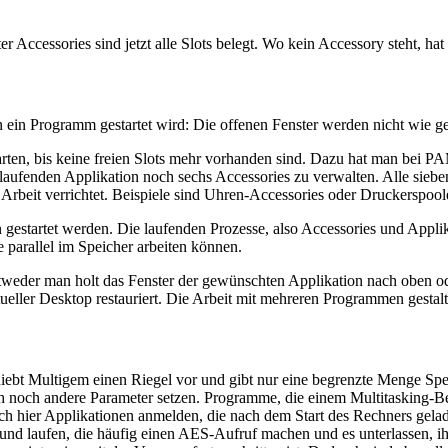
 Accessories sind jetzt alle Slots belegt. Wo kein Accessory steht, h
n ein Programm gestartet wird: Die offenen Fenster werden nicht wie g
ten, bis keine freien Slots mehr vorhanden sind. Dazu hat man bei P
aufenden Applikation noch sechs Accessories zu verwalten. Alle siebe
beit verrichtet. Beispiele sind Uhren-Accessories oder Druckerspoole
gestartet werden. Die laufenden Prozesse, also Accessories und Appli
ie parallel im Speicher arbeiten können.
eder man holt das Fenster der gewünschten Applikation nach oben ode
eller Desktop restauriert. Die Arbeit mit mehreren Programmen gestalt
bt Multigem einen Riegel vor und gibt nur eine begrenzte Menge Speich
 noch andere Parameter setzen. Programme, die einem Multitasking-B
ich hier Applikationen anmelden, die nach dem Start des Rechners gela
d laufen, die häufig einen AES-Aufruf machen und es unterlassen, ih