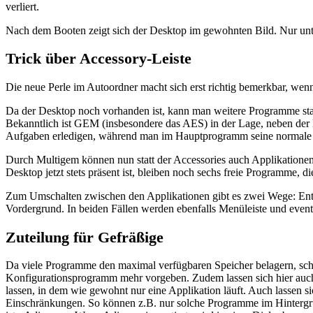
verliert.
Nach dem Booten zeigt sich der Desktop im gewohnten Bild. Nur unter
Trick über Accessory-Leiste
Die neue Perle im Autoordner macht sich erst richtig bemerkbar, wen
Da der Desktop noch vorhanden ist, kann man weitere Programme star
Bekanntlich ist GEM (insbesondere das AES) in der Lage, neben der l
Aufgaben erledigen, während man im Hauptprogramm seine normale Ar
Durch Multigem können nun statt der Accessories auch Applikationen 
Desktop jetzt stets präsent ist, bleiben noch sechs freie Programme, d
Zum Umschalten zwischen den Applikationen gibt es zwei Wege: Entw
Vordergrund. In beiden Fällen werden ebenfalls Menüleiste und eventu
Zuteilung für Gefräßige
Da viele Programme den maximal verfügbaren Speicher belagern, schie
Konfigurationsprogramm mehr vorgeben. Zudem lassen sich hier auch
lassen, in dem wie gewohnt nur eine Applikation läuft. Auch lassen s
Einschränkungen. So können z.B. nur solche Programme im Hintergrun