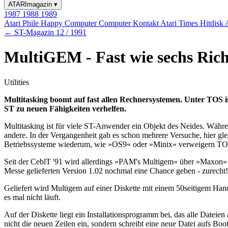
ATARImagazin
▾
1987
1988
1989
Atari Phile
Happy Computer
Computer Kontakt
Atari Times
Hitdisk
← ST-Magazin 12 / 1991
MultiGEM - Fast wie sechs Rich
Utilities
Multitasking boomt auf fast allen Rechnersystemen. Unter TOS 
ST zu neuen Fähigkeiten verhelfen.
Multitasking ist für viele ST-Anwender ein Objekt des Neides. Wäh
andere. In der Vergangenheit gab es schon mehrere Versuche, hier
Betriebssysteme wiederum, wie »OS9« oder »Minix« verweigern T
Seit der CeblT '91 wird allerdings »PAM's Multigem« über »Maxon« ve
Messe gelieferten Version 1.02 nochmal eine Chance geben - zurecht!
Geliefert wird Multigem auf einer Diskette mit einem 50seitigem Han
es mal nicht läuft.
Auf der Diskette liegt ein Installationsprogramm bei, das alle Datei
nicht die neuen Zeilen ein, sondern schreibt eine neue Datei aufs Boo