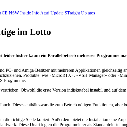
ACE NSW Inside Info
Atari Update
STraight Up
atos
tige im Lotto
ist leider bisher kaum ein Parallelbetrieb mehrerer Programme m
rend PC- und Amiga-Besitzer mit mehreren Applikationen gleichzeitig
 gleichzuziehen. Produkte, wie »MicroRTX«, »VSH-Manager« oder »Min
OS-Programme.
rtrieben. Obwohl die erste Version indiskutabel instabil und auf dem 
dbuch. Dieses enthält zwar die zum Betrieb nötigen Funktionen, aber 
en an die richtige Stelle kopiert. Außerdem bietet die Installation ei
tlaufwerk. Diese Unart legten die Programmierer als Standardeinstellun