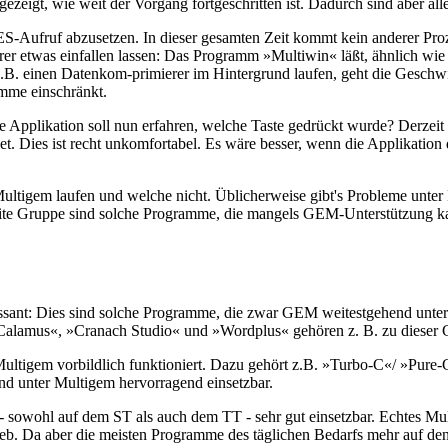
zeigt, wie weit der Vorgang fortgeschritten ist. Dadurch sind aber al
 AES-Aufruf abzusetzen. In dieser gesamten Zeit kommt kein anderer P
erer etwas einfallen lassen: Das Programm »Multiwin« läßt, ähnlich 
z.B. einen Datenkom-primierer im Hintergrund laufen, geht die Geschw
mme einschränkt.
 Applikation soll nun erfahren, welche Taste gedrückt wurde? Derzeit l
et. Dies ist recht unkomfortabel. Es wäre besser, wenn die Applikation 
Multigem laufen und welche nicht. Üblicherweise gibt's Probleme unte
zweite Gruppe sind solche Programme, die mangels GEM-Unterstützung
essant: Dies sind solche Programme, die zwar GEM weitestgehend unters
 »Calamus«, »Cranach Studio« und »Wordplus« gehören z. B. zu dieser 
 Multigem vorbildlich funktioniert. Dazu gehört z.B. »Turbo-C«/ »Pure
ind unter Multigem hervorragend einsetzbar.
- sowohl auf dem ST als auch dem TT - sehr gut einsetzbar. Echtes Mu
eb. Da aber die meisten Programme des täglichen Bedarfs mehr auf den