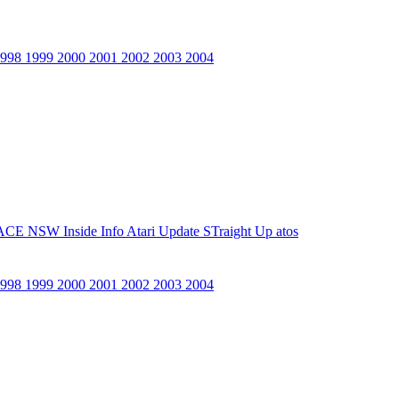
1998
1999
2000
2001
2002
2003
2004
ACE NSW Inside Info
Atari Update
STraight Up
atos
1998
1999
2000
2001
2002
2003
2004