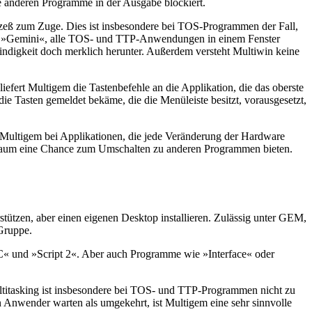
le anderen Programme in der Ausgabe blockiert.
rozeß zum Zuge. Dies ist insbesondere bei TOS-Programmen der Fall,
wie »Gemini«, alle TOS- und TTP-Anwendungen in einem Fenster
indigkeit doch merklich herunter. Außerdem versteht Multiwin keine
iefert Multigem die Tastenbefehle an die Applikation, die das oberste
die Tasten gemeldet bekäme, die die Menüleiste besitzt, vorausgesetzt,
r Multigem bei Applikationen, die jede Veränderung der Hardware
 kaum eine Chance zum Umschalten zu anderen Programmen bieten.
tützen, aber einen eigenen Desktop installieren. Zulässig unter GEM,
Gruppe.
-C« und »Script 2«. Aber auch Programme wie »Interface« oder
ltitasking ist insbesondere bei TOS- und TTP-Programmen nicht zu
 Anwender warten als umgekehrt, ist Multigem eine sehr sinnvolle