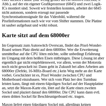
Abb.), auf der ein eigener Grafikprozessor (6845) und zwei Logik-
ICs montiert sind. Soweit wir feststellen konnten, arbeitet der 6845
nicht autonom, sondern erzeugt nur passende
Synchronisationssignale für das Videobild, während die
Pixelinformationen nach wie vor vom Shifter stammen. Die Platine
ist sauber aufgebaut und wirkt robust.
Karte sitzt auf dem 68000er
Im Gegensatz zum Autoswitch Overscan, findet das Pixel-Wonder-
Board seinen Platz direkt auf dem 68000er. Wer die Erweiterung
unmittelbar auf die CPU löten möchte, sollte unbedingt Erfahrung
im Umgang mit dem heißen Eisen mitbringen. Diese Lösung ist aber
eigentlich gar nicht empfehlenswert, vor allem, wenn der Motorola
noch nicht gesockelt ist: Dann geht in Zukunft bei allen Arbeiten am
68000er (Defekt, 16-MHz-Board etc.) kein Weg mehr an der Karte
vorbei. Geschickter ist es, Pixel Wonder zwischen CPU und
Motherboard einzubauen. Wer sich vom Platz her den Turmbau
leisten kann, fängt mit einem 64poligen Sockel auf der Hauptplatine
an, setzt die Maxon-Karte ein, lötet auf die Karte einen zweiten
Sockel und plaziert darauf den 68000er. Die CPU kann dann evtl.
einen dritten Sockel für Beschleunigerboard etc. tragen.
Maxon liefert einen 64poligen Sockel mit, allerdings keinen