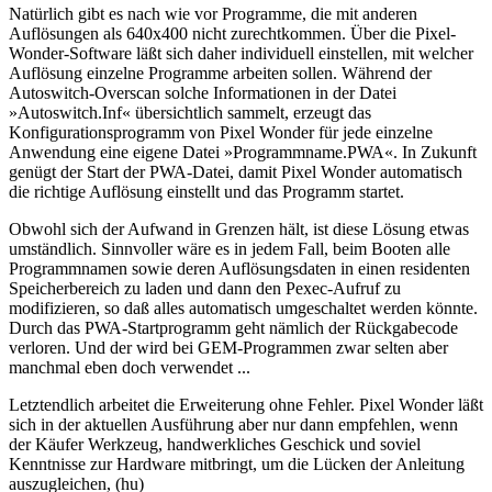
Natürlich gibt es nach wie vor Programme, die mit anderen
Auflösungen als 640x400 nicht zurechtkommen. Über die Pixel-
Wonder-Software läßt sich daher individuell einstellen, mit welcher
Auflösung einzelne Programme arbeiten sollen. Während der
Autoswitch-Overscan solche Informationen in der Datei
»Autoswitch.Inf« übersichtlich sammelt, erzeugt das
Konfigurationsprogramm von Pixel Wonder für jede einzelne
Anwendung eine eigene Datei »Programmname.PWA«. In Zukunft
genügt der Start der PWA-Datei, damit Pixel Wonder automatisch
die richtige Auflösung einstellt und das Programm startet.
Obwohl sich der Aufwand in Grenzen hält, ist diese Lösung etwas
umständlich. Sinnvoller wäre es in jedem Fall, beim Booten alle
Programmnamen sowie deren Auflösungsdaten in einen residenten
Speicherbereich zu laden und dann den Pexec-Aufruf zu
modifizieren, so daß alles automatisch umgeschaltet werden könnte.
Durch das PWA-Startprogramm geht nämlich der Rückgabecode
verloren. Und der wird bei GEM-Programmen zwar selten aber
manchmal eben doch verwendet ...
Letztendlich arbeitet die Erweiterung ohne Fehler. Pixel Wonder läßt
sich in der aktuellen Ausführung aber nur dann empfehlen, wenn
der Käufer Werkzeug, handwerkliches Geschick und soviel
Kenntnisse zur Hardware mitbringt, um die Lücken der Anleitung
auszugleichen, (hu)