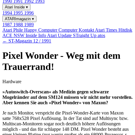
1990
1991
1992
1993
Atari Inside
▾
1994
1995
1996
ATARImagazin
▾
1987
1988
1989
Atari Phile
Happy Computer
Computer Kontakt
Atari Times
Hitdisk
ACE NSW Inside Info
Atari Update
STraight Up
atos
← ST-Magazin 12 / 1991
Pixel Wonder - Weg mit dem
Trauerrand!
Hardware
»Autoswitch-Overscan« als Medizin gegen schwarze
Mogelränder auf dem SM124 müssen wir nicht mehr vorstellen.
Aber kennen Sie auch »Pixel Wonder« von Maxon?
Je nach Monitor, verspricht die Pixel-Wonder-Karte von Maxon
satte 768x528 Pixel Auflösung. In der Tat sind auf Multisync bzw.
Multiscan-Monitoren sogar noch deutlich höhere Auflösungen
möglich - und das für schlappe 148 DM. Pixel Wonder besteht aus
einer kleinen Platine (nur wenig großer als ein 68000-Prozessor, s.