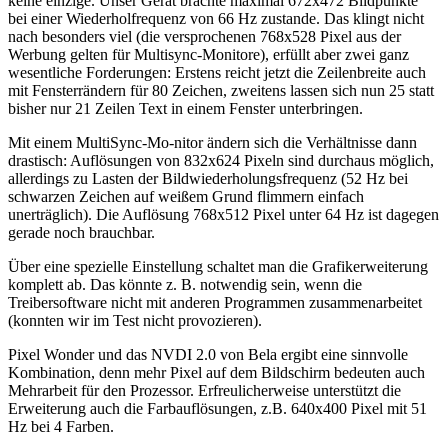
keine einzige. Unser Gerät brachte maximal 672x472 Bildpunkte
bei einer Wiederholfrequenz von 66 Hz zustande. Das klingt nicht
nach besonders viel (die versprochenen 768x528 Pixel aus der
Werbung gelten für Multisync-Monitore), erfüllt aber zwei ganz
wesentliche Forderungen: Erstens reicht jetzt die Zeilenbreite auch
mit Fensterrändern für 80 Zeichen, zweitens lassen sich nun 25 statt
bisher nur 21 Zeilen Text in einem Fenster unterbringen.
Mit einem MultiSync-Mo-nitor ändern sich die Verhältnisse dann
drastisch: Auflösungen von 832x624 Pixeln sind durchaus möglich,
allerdings zu Lasten der Bildwiederholungsfrequenz (52 Hz bei
schwarzen Zeichen auf weißem Grund flimmern einfach
unerträglich). Die Auflösung 768x512 Pixel unter 64 Hz ist dagegen
gerade noch brauchbar.
Über eine spezielle Einstellung schaltet man die Grafikerweiterung
komplett ab. Das könnte z. B. notwendig sein, wenn die
Treibersoftware nicht mit anderen Programmen zusammenarbeitet
(konnten wir im Test nicht provozieren).
Pixel Wonder und das NVDI 2.0 von Bela ergibt eine sinnvolle
Kombination, denn mehr Pixel auf dem Bildschirm bedeuten auch
Mehrarbeit für den Prozessor. Erfreulicherweise unterstützt die
Erweiterung auch die Farbauflösungen, z.B. 640x400 Pixel mit 51
Hz bei 4 Farben.