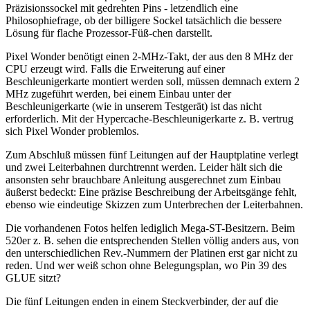
Präzisionssockel mit gedrehten Pins - letzendlich eine
Philosophiefrage, ob der billigere Sockel tatsächlich die bessere
Lösung für flache Prozessor-Füß-chen darstellt.
Pixel Wonder benötigt einen 2-MHz-Takt, der aus den 8 MHz der
CPU erzeugt wird. Falls die Erweiterung auf einer
Beschleunigerkarte montiert werden soll, müssen demnach extern 2
MHz zugeführt werden, bei einem Einbau unter der
Beschleunigerkarte (wie in unserem Testgerät) ist das nicht
erforderlich. Mit der Hypercache-Beschleunigerkarte z. B. vertrug
sich Pixel Wonder problemlos.
Zum Abschluß müssen fünf Leitungen auf der Hauptplatine verlegt
und zwei Leiterbahnen durchtrennt werden. Leider hält sich die
ansonsten sehr brauchbare Anleitung ausgerechnet zum Einbau
äußerst bedeckt: Eine präzise Beschreibung der Arbeitsgänge fehlt,
ebenso wie eindeutige Skizzen zum Unterbrechen der Leiterbahnen.
Die vorhandenen Fotos helfen lediglich Mega-ST-Besitzern. Beim
520er z. B. sehen die entsprechenden Stellen völlig anders aus, von
den unterschiedlichen Rev.-Nummern der Platinen erst gar nicht zu
reden. Und wer weiß schon ohne Belegungsplan, wo Pin 39 des
GLUE sitzt?
Die fünf Leitungen enden in einem Steckverbinder, der auf die