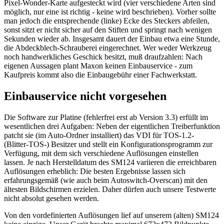
Pixel-Wonder-Karte aufgesteckt wird (vier verschiedene Arten sind
möglich, nur eine ist richtig - keine wird beschrieben). Vorher sollte
man jedoch die entsprechende (linke) Ecke des Steckers abfeilen,
sonst sitzt er nicht sicher auf den Stiften und springt nach wenigen
Sekunden wieder ab. Insgesamt dauert der Einbau etwa eine Stunde,
die Abdeckblech-Schrauberei eingerechnet. Wer weder Werkzeug
noch handwerkliches Geschick besitzt, muß draufzahlen: Nach
eigenen Aussagen plant Maxon keinen Einbauservice - zum
Kaufpreis kommt also die Einbaugebühr einer Fachwerkstatt.
Einbauservice nicht vorgesehen
Die Software zur Platine (fehlerfrei erst ab Version 3.3) erfüllt im
wesentlichen drei Aufgaben: Neben der eigentlichen Treiberfunktion
patcht sie (im Auto-Ordner installiert) das VDI für TOS-1.2-
(Blitter-TOS-) Besitzer und stellt ein Konfigurationsprogramm zur
Verfügung, mit dem sich verschiedene Auflösungen einstellen
lassen. Je nach Herstelldatum des SM124 variieren die erreichbaren
Auflösungen erheblich: Die besten Ergebnisse lassen sich
erfahrungsgemäß (wie auch beim Autoswitch-Overscan) mit den
ältesten Bildschirmen erzielen. Daher dürfen auch unsere Testwerte
nicht absolut gesehen werden.
Von den vordefinierten Auflösungen lief auf unserem (alten) SM124