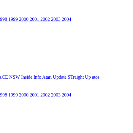
1998
1999
2000
2001
2002
2003
2004
ACE NSW Inside Info
Atari Update
STraight Up
atos
1998
1999
2000
2001
2002
2003
2004