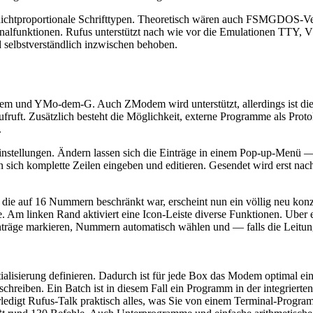
h nichtproportionale Schrifttypen. Theoretisch wären auch FSMGDOS-Ve
rminalfunktionen. Rufus unterstützt nach wie vor die Emulationen TT
d selbstverständlich inzwischen behoben.
 und YMo-dem-G. Auch ZModem wird unterstützt, allerdings ist dies
ufruft. Zusätzlich besteht die Möglichkeit, externe Programme als Protok
.
 Einstellungen. Ändern lassen sich die Einträge in einem Pop-up-Menü 
en sich komplette Zeilen eingeben und editieren. Gesendet wird erst na
die auf 16 Nummern beschränkt war, erscheint nun ein völlig neu konzipi
ge. Am linken Rand aktiviert eine Icon-Leiste diverse Funktionen. Uber
träge markieren, Nummern automatisch wählen und — falls die Leitung
tialisierung definieren. Dadurch ist für jede Box das Modem optimal ei
hreiben. Ein Batch ist in diesem Fall ein Programm in der integrierten
igt Rufus-Talk praktisch alles, was Sie von einem Terminal-Program