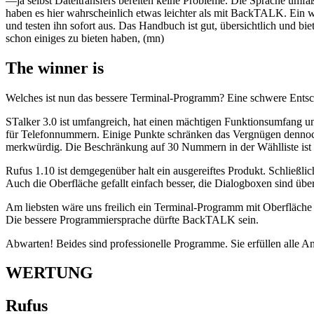
—ja selbst Dateitransfers bereiten keine Probleme. Die Sprache um
haben es hier wahrscheinlich etwas leichter als mit BackTALK. Ein w
und testen ihn sofort aus. Das Handbuch ist gut, übersichtlich und
schon einiges zu bieten haben, (mn)
The winner is
Welches ist nun das bessere Terminal-Programm? Eine schwere Ents
STalker 3.0 ist umfangreich, hat einen mächtigen Funktionsumfang 
für Telefonnummern. Einige Punkte schränken das Vergnügen dennoch 
merkwürdig. Die Beschränkung auf 30 Nummern in der Wählliste ist 
Rufus 1.10 ist demgegenüber halt ein ausgereiftes Produkt. Schließlich
Auch die Oberfläche gefallt einfach besser, die Dialogboxen sind übe
Am liebsten wäre uns freilich ein Terminal-Programm mit Oberfläche
Die bessere Programmiersprache dürfte BackTALK sein.
Abwarten! Beides sind professionelle Programme. Sie erfüllen alle 
WERTUNG
Rufus