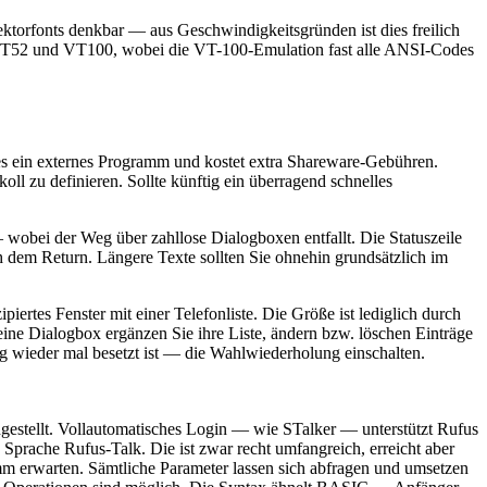
ktorfonts denkbar — aus Geschwindigkeitsgründen ist dies freilich
Y, VT52 und VT100, wobei die VT-100-Emulation fast alle ANSI-Codes
 ein externes Programm und kostet extra Shareware-Gebühren.
oll zu definieren. Sollte künftig ein überragend schnelles
— wobei der Weg über zahllose Dialogboxen entfallt. Die Statuszeile
ch dem Return. Längere Texte sollten Sie ohnehin grundsätzlich im
ertes Fenster mit einer Telefonliste. Die Größe ist lediglich durch
 eine Dialogbox ergänzen Sie ihre Liste, ändern bzw. löschen Einträge
 wieder mal besetzt ist — die Wahlwiederholung einschalten.
ngestellt. Vollautomatisches Login — wie STalker — unterstützt Rufus
 Sprache Rufus-Talk. Die ist zwar recht umfangreich, erreicht aber
m erwarten. Sämtliche Parameter lassen sich abfragen und umsetzen