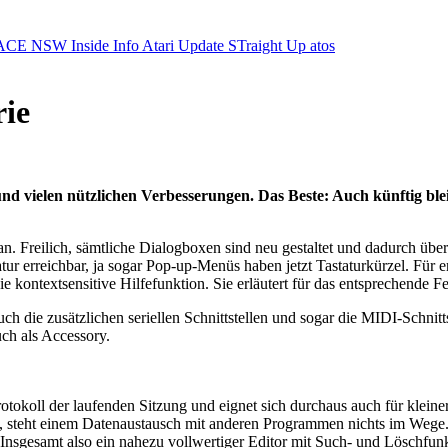
ACE NSW Inside Info
Atari Update
STraight Up
atos
rie
d vielen nützlichen Verbesserungen. Das Beste: Auch künftig ble
n. Freilich, sämtliche Dialogboxen sind neu gestaltet und dadurch übers
ur erreichbar, ja sogar Pop-up-Menüs haben jetzt Tastaturkürzel. Für e
die kontextsensitive Hilfefunktion. Sie erläutert für das entsprechende F
so auch die zusätzlichen seriellen Schnittstellen und sogar die MIDI-S
uch als Accessory.
 Protokoll der laufenden Sitzung und eignet sich durchaus auch für klei
rt, steht einem Datenaustausch mit anderen Programmen nichts im Wege
nsgesamt also ein nahezu vollwertiger Editor mit Such- und Löschfunk