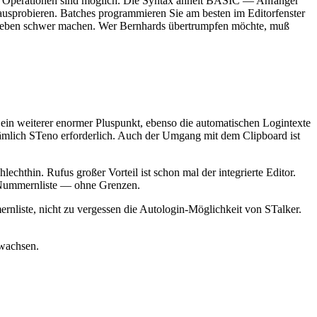
he Operationen sind möglich. Die Syntax ähnelt BASIC — Anfänger
 ausprobieren. Batches programmieren Sie am besten im Editorfenster
as Leben schwer machen. Wer Bernhards übertrumpfen möchte, muß
in weiterer enormer Pluspunkt, ebenso die automatischen Logintexte
nämlich STeno erforderlich. Auch der Umgang mit dem Clipboard ist
echthin. Rufus großer Vorteil ist schon mal der integrierte Editor.
ue Nummernliste — ohne Grenzen.
nliste, nicht zu vergessen die Autologin-Möglichkeit von STalker.
ewachsen.