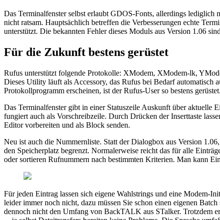
Das Terminalfenster selbst erlaubt GDOS-Fonts, allerdings lediglic
nicht ratsam. Hauptsächlich betreffen die Verbesserungen echte Te
unterstützt. Die bekannten Fehler dieses Moduls aus Version 1.06 sin
Für die Zukunft bestens gerüstet
Rufus unterstützt folgende Protokolle: XModem, XModem-lk, YModem
Dieses Utility läuft als Accessory, das Rufus bei Bedarf automatisch a
Protokollprogramm erscheinen, ist der Rufus-User so bestens gerüstet
Das Terminalfenster gibt in einer Statuszeile Auskunft über aktuelle
fungiert auch als Vorschreibzeile. Durch Drücken der Inserttaste lass
Editor vorbereiten und als Block senden.
Neu ist auch die Nummernliste. Statt der Dialogbox aus Version 1.06, 
den Speicherplatz begrenzt. Normalerweise reicht das für alle Einträ
oder sortieren Rufnummern nach bestimmten Kriterien. Man kann Ein
Für jeden Eintrag lassen sich eigene Wahlstrings und eine Modem-Ini
leider immer noch nicht, dazu müssen Sie schon einen eigenen Batch sc
dennoch nicht den Umfang von BackTALK aus STalker. Trotzdem erled