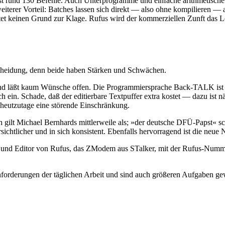
faßt rund 130 Befehle. Auch Unterprogramme und einfache arithmetisc
eiterer Vorteil: Batches lassen sich direkt — also ohne kompilieren —
 bietet keinen Grund zur Klage. Rufus wird der kommerziellen Zunft d
cheidung, denn beide haben Stärken und Schwächen.
und läßt kaum Wünsche offen. Die Programmiersprache Back-TALK ist e
ein. Schade, daß der editierbare Textpuffer extra kostet — dazu ist 
heutzutage eine störende Einschränkung.
 gilt Michael Bernhards mittlerweile als; »der deutsche DFÜ-Papst« schl
rsichtlicher und in sich konsistent. Ebenfalls hervorragend ist die ne
 und Editor von Rufus, das ZModem aus STalker, mit der Rufus-Nummer
Anforderungen der täglichen Arbeit und sind auch größeren Aufgaben g