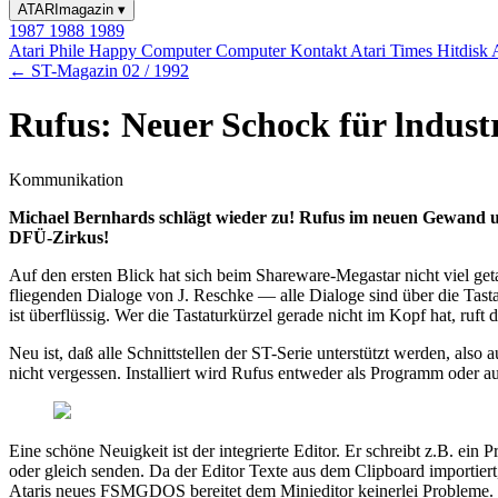
ATARImagazin
▾
1987
1988
1989
Atari Phile
Happy Computer
Computer Kontakt
Atari Times
Hitdisk
← ST-Magazin 02 / 1992
Rufus: Neuer Schock für lndust
Kommunikation
Michael Bernhards schlägt wieder zu! Rufus im neuen Gewand un
DFÜ-Zirkus!
Auf den ersten Blick hat sich beim Shareware-Megastar nicht viel geta
fliegenden Dialoge von J. Reschke — alle Dialoge sind über die Tastat
ist überflüssig. Wer die Tastaturkürzel gerade nicht im Kopf hat, ruft 
Neu ist, daß alle Schnittstellen der ST-Serie unterstützt werden, al
nicht vergessen. Installiert wird Rufus entweder als Programm oder a
Eine schöne Neuigkeit ist der integrierte Editor. Er schreibt z.B. ein
oder gleich senden. Da der Editor Texte aus dem Clipboard importie
Ataris neues FSMGDOS bereitet dem Minieditor keinerlei Probleme. I