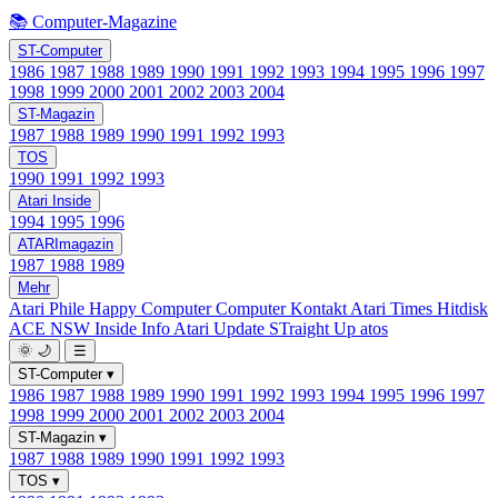
📚 Computer-Magazine
ST-Computer
1986
1987
1988
1989
1990
1991
1992
1993
1994
1995
1996
1997
1998
1999
2000
2001
2002
2003
2004
ST-Magazin
1987
1988
1989
1990
1991
1992
1993
TOS
1990
1991
1992
1993
Atari Inside
1994
1995
1996
ATARImagazin
1987
1988
1989
Mehr
Atari Phile
Happy Computer
Computer Kontakt
Atari Times
Hitdisk
ACE NSW Inside Info
Atari Update
STraight Up
atos
🌞
🌙
☰
ST-Computer
▾
1986
1987
1988
1989
1990
1991
1992
1993
1994
1995
1996
1997
1998
1999
2000
2001
2002
2003
2004
ST-Magazin
▾
1987
1988
1989
1990
1991
1992
1993
TOS
▾