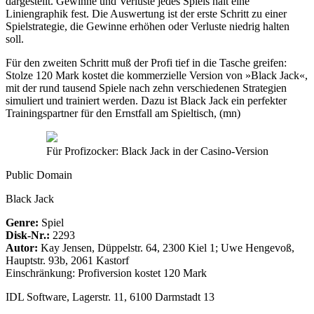
dargestellt. Gewinne und Verluste jedes Spiels hält eine
Liniengraphik fest. Die Auswertung ist der erste Schritt zu einer
Spielstrategie, die Gewinne erhöhen oder Verluste niedrig halten
soll.
Für den zweiten Schritt muß der Profi tief in die Tasche greifen:
Stolze 120 Mark kostet die kommerzielle Version von »Black Jack«,
mit der rund tausend Spiele nach zehn verschiedenen Strategien
simuliert und trainiert werden. Dazu ist Black Jack ein perfekter
Trainingspartner für den Ernstfall am Spieltisch, (mn)
Für Profizocker: Black Jack in der Casino-Version
Public Domain
Black Jack
Genre:
Spiel
Disk-Nr.:
2293
Autor:
Kay Jensen, Düppelstr. 64, 2300 Kiel 1; Uwe Hengevoß,
Hauptstr. 93b, 2061 Kastorf
Einschränkung: Profiversion kostet 120 Mark
IDL Software, Lagerstr. 11, 6100 Darmstadt 13