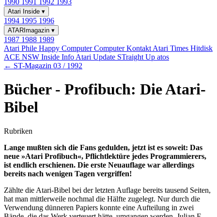
1990
1991
1992
1993
Atari Inside
▾
1994
1995
1996
ATARImagazin
▾
1987
1988
1989
Atari Phile
Happy Computer
Computer Kontakt
Atari Times
Hitdisk
ACE NSW Inside Info
Atari Update
STraight Up
atos
← ST-Magazin 03 / 1992
Bücher - Profibuch: Die Atari-
Bibel
Rubriken
Lange mußten sich die Fans gedulden, jetzt ist es soweit: Das
neue »Atari Profibuch«, Pflichtlektüre jedes Programmierers,
ist endlich erschienen. Die erste Neuauflage war allerdings
bereits nach wenigen Tagen vergriffen!
Zählte die Atari-Bibel bei der letzten Auflage bereits tausend Seiten,
hat man mittlerweile nochmal die Hälfte zugelegt. Nur durch die
Verwendung dünneren Papiers konnte eine Aufteilung in zwei
Bände, die das Werk verteuert hätte, umgangen werden. Julian F.