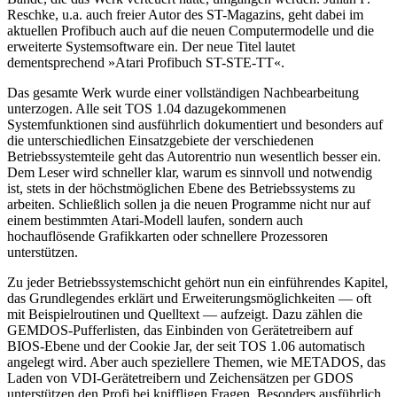
Reschke, u.a. auch freier Autor des ST-Magazins, geht dabei im
aktuellen Profibuch auch auf die neuen Computermodelle und die
erweiterte Systemsoftware ein. Der neue Titel lautet
dementsprechend »Atari Profibuch ST-STE-TT«.
Das gesamte Werk wurde einer vollständigen Nachbearbeitung
unterzogen. Alle seit TOS 1.04 dazugekommenen
Systemfunktionen sind ausführlich dokumentiert und besonders auf
die unterschiedlichen Einsatzgebiete der verschiedenen
Betriebssystemteile geht das Autorentrio nun wesentlich besser ein.
Dem Leser wird schneller klar, warum es sinnvoll und notwendig
ist, stets in der höchstmöglichen Ebene des Betriebssystems zu
arbeiten. Schließlich sollen ja die neuen Programme nicht nur auf
einem bestimmten Atari-Modell laufen, sondern auch
hochauflösende Grafikkarten oder schnellere Prozessoren
unterstützen.
Zu jeder Betriebssystemschicht gehört nun ein einführendes Kapitel,
das Grundlegendes erklärt und Erweiterungsmöglichkeiten — oft
mit Beispielroutinen und Quelltext — aufzeigt. Dazu zählen die
GEMDOS-Pufferlisten, das Einbinden von Gerätetreibern auf
BIOS-Ebene und der Cookie Jar, der seit TOS 1.06 automatisch
angelegt wird. Aber auch speziellere Themen, wie METADOS, das
Laden von VDI-Gerätetreibern und Zeichensätzen per GDOS
unterstützen den Profi bei kniffligen Fragen. Besonders ausführlich