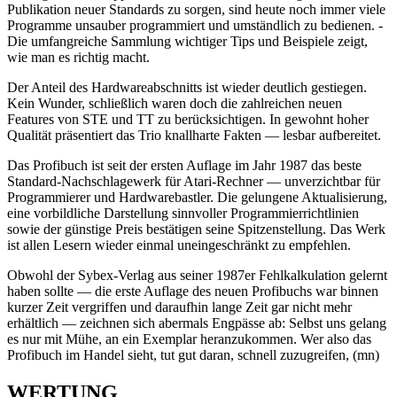
Publikation neuer Standards zu sorgen, sind heute noch immer viele
Programme unsauber programmiert und umständlich zu bedienen. -
Die umfangreiche Sammlung wichtiger Tips und Beispiele zeigt,
wie man es richtig macht.
Der Anteil des Hardwareabschnitts ist wieder deutlich gestiegen.
Kein Wunder, schließlich waren doch die zahlreichen neuen
Features von STE und TT zu berücksichtigen. In gewohnt hoher
Qualität präsentiert das Trio knallharte Fakten — lesbar aufbereitet.
Das Profibuch ist seit der ersten Auflage im Jahr 1987 das beste
Standard-Nachschlagewerk für Atari-Rechner — unverzichtbar für
Programmierer und Hardwarebastler. Die gelungene Aktualisierung,
eine vorbildliche Darstellung sinnvoller Programmierrichtlinien
sowie der günstige Preis bestätigen seine Spitzenstellung. Das Werk
ist allen Lesern wieder einmal uneingeschränkt zu empfehlen.
Obwohl der Sybex-Verlag aus seiner 1987er Fehlkalkulation gelernt
haben sollte — die erste Auflage des neuen Profibuchs war binnen
kurzer Zeit vergriffen und daraufhin lange Zeit gar nicht mehr
erhältlich — zeichnen sich abermals Engpässe ab: Selbst uns gelang
es nur mit Mühe, an ein Exemplar heranzukommen. Wer also das
Profibuch im Handel sieht, tut gut daran, schnell zuzugreifen, (mn)
WERTUNG