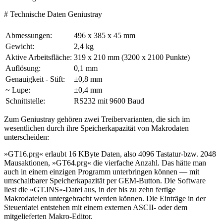
# Technische Daten Geniustray
Abmessungen:
496 x 385 x 45 mm
Gewicht:
2,4 kg
Aktive Arbeitsfläche:
319 x 210 mm (3200 x 2100 Punkte)
Auflösung:
0,1 mm
Genauigkeit - Stift:
±0,8 mm
~ Lupe:
±0,4 mm
Schnittstelle:
RS232 mit 9600 Baud
Zum Geniustray gehören zwei Treibervarianten, die sich im
wesentlichen durch ihre Speicherkapazität von Makrodaten
unterscheiden:
»GT16.prg« erlaubt 16 KByte Daten, also 4096 Tastatur-bzw. 2048
Mausaktionen, »GT64.prg« die vierfache Anzahl. Das hätte man
auch in einem einzigen Programm unterbringen können — mit
umschaltbarer Speicherkapazität per GEM-Button. Die Software
liest die »GT.INS«-Datei aus, in der bis zu zehn fertige
Makrodateien untergebracht werden können. Die Einträge in der
Steuerdatei entstehen mit einem externen ASCII- oder dem
mitgelieferten Makro-Editor.