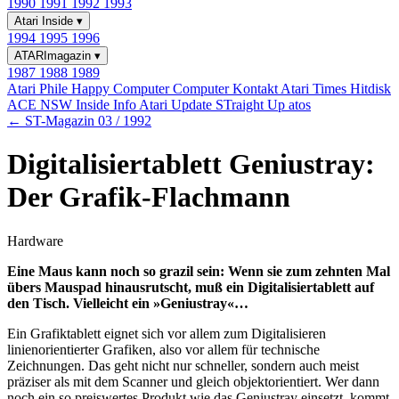
1990
1991
1992
1993
Atari Inside
▾
1994
1995
1996
ATARImagazin
▾
1987
1988
1989
Atari Phile
Happy Computer
Computer Kontakt
Atari Times
Hitdisk
ACE NSW Inside Info
Atari Update
STraight Up
atos
← ST-Magazin 03 / 1992
Digitalisiertablett Geniustray:
Der Grafik-Flachmann
Hardware
Eine Maus kann noch so grazil sein: Wenn sie zum zehnten Mal
übers Mauspad hinausrutscht, muß ein Digitalisiertablett auf
den Tisch. Vielleicht ein »Geniustray«…
Ein Grafiktablett eignet sich vor allem zum Digitalisieren
linienorientierter Grafiken, also vor allem für technische
Zeichnungen. Das geht nicht nur schneller, sondern auch meist
präziser als mit dem Scanner und gleich objektorientiert. Wer dann
noch ein so preiswertes Produkt wie das Geniustray einsetzt, kommt