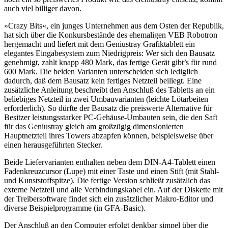
auch viel billiger davon.
»Crazy Bits«, ein junges Unternehmen aus dem Osten der Republik,
hat sich über die Konkursbestände des ehemaligen VEB Robotron
hergemacht und liefert mit dem Geniustray Grafiktablett ein
elegantes Eingabesystem zum Niedrigpreis: Wer sich den Bausatz
genehmigt, zahlt knapp 480 Mark, das fertige Gerät gibt’s für rund
600 Mark. Die beiden Varianten unterscheiden sich lediglich
dadurch, daß dem Bausatz kein fertiges Netzteil beiliegt. Eine
zusätzliche Anleitung beschreibt den Anschluß des Tabletts an ein
beliebiges Netzteil in zwei Umbauvarianten (leichte Lötarbeiten
erforderlich). So dürfte der Bausatz die preiswerte Alternative für
Besitzer leistungsstarker PC-Gehäuse-Umbauten sein, die den Saft
für das Geniustray gleich am großzügig dimensionierten
Hauptnetzteil ihres Towers abzapfen können, beispielsweise über
einen herausgeführten Stecker.
Beide Liefervarianten enthalten neben dem DIN-A4-Tablett einen
Fadenkreuzcursor (Lupe) mit einer Taste und einen Stift (mit Stahl-
und Kunststoffspitze). Die fertige Version schließt zusätzlich das
externe Netzteil und alle Verbindungskabel ein. Auf der Diskette mit
der Treibersoftware findet sich ein zusätzlicher Makro-Editor und
diverse Beispielprogramme (in GFA-Basic).
Der Anschluß an den Computer erfolgt denkbar simpel über die