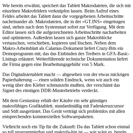
Wie bereits erwähnt, speichert das Tablett Makrodateien, die sich mit
einzelnen Makrofeldern verknüpfen lassen. Beim Aufruf eines
Feldes arbeitet das Tablett dann die vorgegebenen Arbeitsschritte
nacheinander ab. Makrodateien, die in der »GT.INS« eingetragen
sind, stehen nach dem Systemstart sofort zur Verfügung. Mit dem
Editor lassen sich die aufgezeichneten Arbeitsschritte nacharbeiten
und optimieren. Außerdem lassen sich ganze Makroblöcke
vertauschen, verschieben, kopieren und löschen. Neben dem
Makro-Arbeitsblatt als Calamus-Dokument liefert Crazy-Bits ein
Demoprogramm mit, das das Einbinden des Treibers in GFA-Basic-
Listings erläutert. Weiterführende technische Dokumentation liefert
die Firma gegen eine Bearbeitungsgebühr von 5 Mark.
Das Digitalisiertablett macht — abgesehen von der etwas mickrigen
Papierhalterung — einen soliden Eindruck, wenn wir auch ein
wenig über den Kleber schmunzeln mußten, der verschämt das
Signet des einstigen DDR-Musterbetriebs verdeckt.
Mit dem Geniustray erhält der Käufer ein sehr günstiges
makrofähiges Grafiktablett, standardmäßig mit Fadenkreuzcursor
und Stift ausgerüstet. Das Gerät verträgt sich problemlos mit allen
entsprechenden kommerziellen Softwarepaketen.
Vielleicht noch ein Tip für die Zukunft: Da das Tablett schon einmal
so toll programmierbar und makrofa-hig ist — wie wäre es, bereits