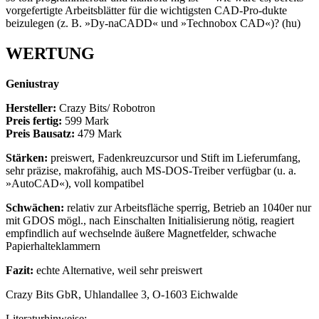
vorgefertigte Arbeitsblätter für die wichtigsten CAD-Pro-dukte
beizulegen (z. B. »Dy-naCADD« und »Technobox CAD«)? (hu)
WERTUNG
Geniustray
Hersteller:
Crazy Bits/ Robotron
Preis fertig:
599 Mark
Preis Bausatz:
479 Mark
Stärken:
preiswert, Fadenkreuzcursor und Stift im Lieferumfang,
sehr präzise, makrofähig, auch MS-DOS-Treiber verfügbar (u. a.
»AutoCAD«), voll kompatibel
Schwächen:
relativ zur Arbeitsfläche sperrig, Betrieb an 1040er nur
mit GDOS mögl., nach Einschalten Initialisierung nötig, reagiert
empfindlich auf wechselnde äußere Magnetfelder, schwache
Papierhalteklammern
Fazit:
echte Alternative, weil sehr preiswert
Crazy Bits GbR, Uhlandallee 3, O-1603 Eichwalde
Literaturhinweise: