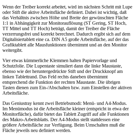
Wenn der Treiber korrekt arbeitet, wird im nächsten Schritt mit Lupe
oder Stift die aktive Arbeitsfläche definiert. Dabei ist wichtig, daß
das Verhältnis zwischen Höhe und Breite der gewünschten Fläche
1:1 in Abhängigkeit zur Monitorauflösung (ST Gering, ST Hoch,
TT Mittel und TT Hoch) beträgt, damit der Treiber die Fläche
verzerrungsfrei und korrekt berechnet. Dadurch ergibt sich auf dem
Digitalisiertablett eine ca. DIN A5 große Arbeitsfläche, auf der das
Grafiktablett alle Mausfunktionen übernimmt und an den Monitor
weitergibt.
Vier etwas kümmerliche Klemmen halten Papiervorlage und
Schutzfolie. Die Lupentaste simuliert dann die linke Maustaste,
ebenso wie der heruntergedrückte Stift und der Druckknopf am
linken Tablettrand. Das Feld rechts daneben übernimmt
entsprechend die Funktion der rechten Maustaste. Die übrigen
Tasten dienen zum Ein-/Abschalten bzw. zum Einstellen der aktiven
Arbeitsfläche.
Das Geniustray kennt zwei Betriebsmodi: Menü- und A4-Modus.
Im Menümodus ist die Arbeitsfläche kleiner (entspricht in etwa der
Monitorfläche), dafür bietet das Tablett Zugriff auf alle Funktionen
des Makro-Arbeitsblatts. Der A4-Modus stellt stattdessen eine
größere Arbeitsfläche zur Verfügung. Beim Umschalten muß die
Fläche jeweils neu definiert werden.