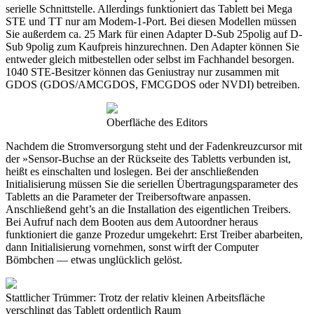
serielle Schnittstelle. Allerdings funktioniert das Tablett bei Mega
STE und TT nur am Modem-1-Port. Bei diesen Modellen müssen
Sie außerdem ca. 25 Mark für einen Adapter D-Sub 25polig auf D-
Sub 9polig zum Kaufpreis hinzurechnen. Den Adapter können Sie
entweder gleich mitbestellen oder selbst im Fachhandel besorgen.
1040 STE-Besitzer können das Geniustray nur zusammen mit
GDOS (GDOS/AMCGDOS, FMCGDOS oder NVDI) betreiben.
Oberfläche des Editors
Nachdem die Stromversorgung steht und der Fadenkreuzcursor mit
der »Sensor-Buchse an der Rückseite des Tabletts verbunden ist,
heißt es einschalten und loslegen. Bei der anschließenden
Initialisierung müssen Sie die seriellen Übertragungsparameter des
Tabletts an die Parameter der Treibersoftware anpassen.
Anschließend geht’s an die Installation des eigentlichen Treibers.
Bei Aufruf nach dem Booten aus dem Autoordner heraus
funktioniert die ganze Prozedur umgekehrt: Erst Treiber abarbeiten,
dann Initialisierung vornehmen, sonst wirft der Computer
Bömbchen — etwas unglücklich gelöst.
Stattlicher Trümmer: Trotz der relativ kleinen Arbeitsfläche
verschlingt das Tablett ordentlich Raum