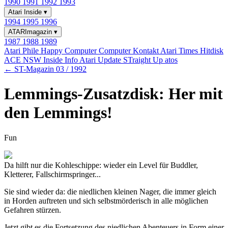
1990
1991
1992
1993
Atari Inside
▾
1994
1995
1996
ATARImagazin
▾
1987
1988
1989
Atari Phile
Happy Computer
Computer Kontakt
Atari Times
Hitdisk
ACE NSW Inside Info
Atari Update
STraight Up
atos
← ST-Magazin 03 / 1992
Lemmings-Zusatzdisk: Her mit
den Lemmings!
Fun
Da hilft nur die Kohleschippe: wieder ein Level für Buddler,
Kletterer, Fallschirmspringer...
Sie sind wieder da: die niedlichen kleinen Nager, die immer gleich
in Horden auftreten und sich selbstmörderisch in alle möglichen
Gefahren stürzen.
Jetzt gibt es die Fortsetzung des niedlichen Abenteuers in Form einer