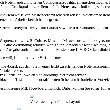
ich Notenhandschrift gegen Computersatzqualität eintauschen möchte, f
 hohe Druckqualität vor allem auf alle Notensatztechniken, gestalteris
n die Denkweise von Masterscore zu schätzen wissen. Notensatz beste
enehmen Arbeitsoberfläche integriert.
ase, deren Ablegern Twelve und Cubeat sowie MIDI-Standardsongforma
Sequenzern, wie z.B. Cubase, Musik an Masterscore zu übertragen, um 
ie On-line-Verbindung wirklich wenig Sinn, obwohl sie technisch mög
Alle Ausgaberoutinen laufen auch in Masterscore II M.ROS-koordiniert
ben will, kann das in vier Varianten tun:
II-Keyboard, auf dem Sie in einer leicht zu erlernenden Notensatzspra
N-tolen setzen.
zu erstellen. N-tolen sind allerdings hier nicht setzbar.
block der Tastatur in einem raffinierten Schema mit Tonleitern, Vorzeic
angeschlossenes MIDI-Keyboard möglich. Dabei können Sie sogar Tonläng
Voreinstellungen für das Layout