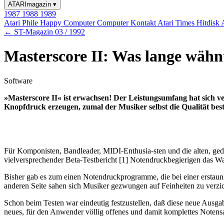
ATARImagazin
▾
1987
1988
1989
Atari Phile
Happy Computer
Computer Kontakt
Atari Times
Hitdisk
← ST-Magazin 03 / 1992
Masterscore II: Was lange wähnt.
Software
»Masterscore II« ist erwachsen! Der Leistungsumfang hat sich v
Knopfdruck erzeugen, zumal der Musiker selbst die Qualität bes
Für Komponisten, Bandleader, MIDI-Enthusia-sten und die alten, ge
vielversprechender Beta-Testbericht [1] Notendruckbegierigen das Wa
Bisher gab es zum einen Notendruckprogramme, die bei einer erstaunli
anderen Seite sahen sich Musiker gezwungen auf Feinheiten zu verzi
Schon beim Testen war eindeutig festzustellen, daß diese neue Ausgab
neues, für den Anwender völlig offenes und damit komplettes Notensat