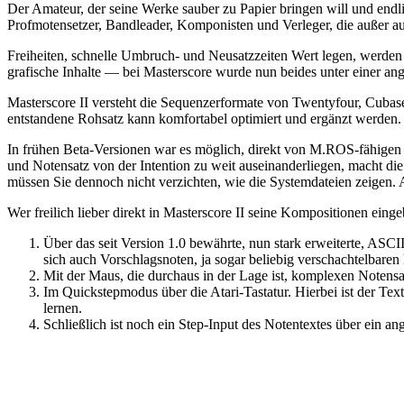
Der Amateur, der seine Werke sauber zu Papier bringen will und endl
Profmotensetzer, Bandleader, Komponisten und Verleger, die außer auf
Freiheiten, schnelle Umbruch- und Neusatzzeiten Wert legen, werde
grafische Inhalte — bei Masterscore wurde nun beides unter einer ang
Masterscore II versteht die Sequenzerformate von Twentyfour, Cub
entstandene Rohsatz kann komfortabel optimiert und ergänzt werden.
In frühen Beta-Versionen war es möglich, direkt von M.ROS-fähigen 
und Notensatz von der Intention zu weit auseinanderliegen, macht d
müssen Sie dennoch nicht verzichten, wie die Systemdateien zeigen. 
Wer freilich lieber direkt in Masterscore II seine Kompositionen einge
Über das seit Version 1.0 bewährte, nun stark erweiterte, ASC
sich auch Vorschlagsnoten, ja sogar beliebig verschachtelbaren 
Mit der Maus, die durchaus in der Lage ist, komplexen Notensatz 
Im Quickstepmodus über die Atari-Tastatur. Hierbei ist der Text
lernen.
Schließlich ist noch ein Step-Input des Notentextes über ein 