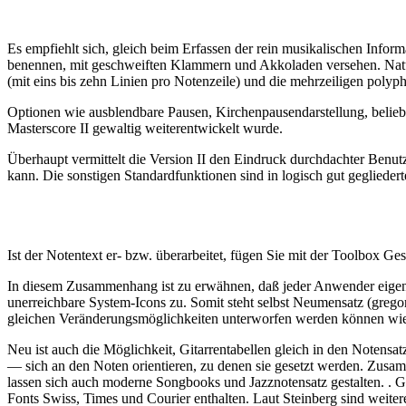
Es empfiehlt sich, gleich beim Erfassen der rein musikalischen Inform
benennen, mit geschweiften Klammern und Akkoladen versehen. Natürl
(mit eins bis zehn Linien pro Notenzeile) und die mehrzeiligen pol
Optionen wie ausblendbare Pausen, Kirchenpausendarstellung, belieb
Masterscore II gewaltig weiterentwickelt wurde.
Überhaupt vermittelt die Version II den Eindruck durchdachter Benutz
kann. Die sonstigen Standardfunktionen sind in logisch gut geglied
Ist der Notentext er- bzw. überarbeitet, fügen Sie mit der Toolbox 
In diesem Zusammenhang ist zu erwähnen, daß jeder Anwender eigene 
unerreichbare System-Icons zu. Somit steht selbst Neumensatz (grego
gleichen Veränderungsmöglichkeiten unterworfen werden können wi
Neu ist auch die Möglichkeit, Gitarrentabellen gleich in den Notensa
— sich an den Noten orientieren, zu denen sie gesetzt werden. Zusa
lassen sich auch moderne Songbooks und Jazznotensatz gestalten. . G
Fonts Swiss, Times und Courier enthalten. Laut Steinberg sind weite