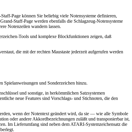
d-Staff-Page können Sie beliebig viele Notensysteme definieren,
r Grand-Staff-Page werden ebenfalls die Schlagzeug-Notensysteme
rere Notenzeilen wandern lassen.
derzeichen-Tools und komplexe Blockfunktionen zeigen, daß
rstaut, die mit der rechten Maustaste jederzeit aufgerufen werden
hten Spielanweisungen und Sonderzeichen hinzu.
nschlüssel und sonstige, in herkömmlichen Satzsystemen
ntliche neue Features sind Vorschlags- und Stichnoten, die den
 werden, wenn der Notentext geändert wird, da sie — wie alle Symbole
tion oder andere Akkordbezeichnungen zuläßt und transponierbar ist,
 setzen. Im Lieferumfang sind neben dem ATARI-Systemzeichensatz die
berlegt.