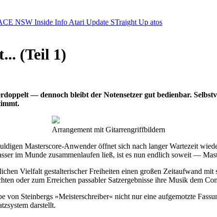
ACE NSW Inside Info
Atari Update
STraight Up
atos
.. (Teil 1)
erdoppelt — dennoch bleibt der Notensetzer gut bedienbar. Selbs
timmt.
Arrangement mit Gitarrengriffbildern
duldigen Masterscore-Anwender öffnet sich nach langer Wartezeit wie
sser im Munde zusammenlaufen ließ, ist es nun endlich soweit — Master
chen Vielfalt gestalterischer Freiheiten einen großen Zeitaufwand mit
chten oder zum Erreichen passabler Satzergebnisse ihre Musik dem Co
e von Steinbergs »Meisterschreiber« nicht nur eine aufgemotzte Fassung
zsystem darstellt.