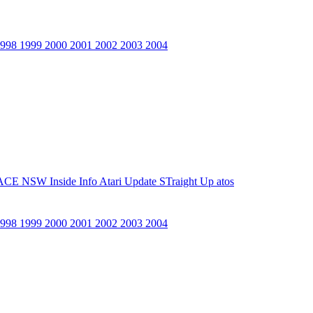
1998
1999
2000
2001
2002
2003
2004
ACE NSW Inside Info
Atari Update
STraight Up
atos
1998
1999
2000
2001
2002
2003
2004