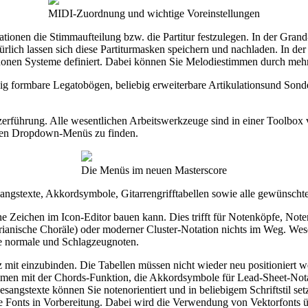
MIDI-Zuordnung und wichtige Voreinstellungen
ationen die Stimmaufteilung bzw. die Partitur festzulegen. In der Gran
ich lassen sich diese Partiturmasken speichern und nachladen. In de
yphonen Systeme definiert. Dabei können Sie Melodiestimmen durch meh
ig formbare Legatobögen, beliebig erweiterbare Artikulationsund Son
erführung. Alle wesentlichen Arbeitswerkzeuge sind in einer Toolbox ve
erten Dropdown-Menüs zu finden.
Die Menüs im neuen Masterscore
Gesangstexte, Akkordsymbole, Gitarrengrifftabellen sowie alle gewünsc
Zeichen im Icon-Editor bauen kann. Dies trifft für Notenköpfe, Note
rianische Choräle) oder moderner Cluster-Notation nichts im Weg. Wese
e normale und Schlagzeugnoten.
tz mit einzubinden. Die Tabellen müssen nicht wieder neu positioniert
mmen mit der Chords-Funktion, die Akkordsymbole für Lead-Sheet-Nota
esangstexte können Sie notenorientiert und in beliebigem Schriftstil
re Fonts in Vorbereitung. Dabei wird die Verwendung von Vektorfonts ü