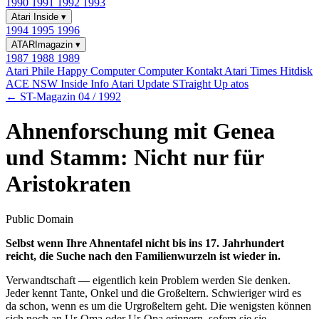
1990
1991
1992
1993
Atari Inside
▾
1994
1995
1996
ATARImagazin
▾
1987
1988
1989
Atari Phile
Happy Computer
Computer Kontakt
Atari Times
Hitdisk
ACE NSW Inside Info
Atari Update
STraight Up
atos
← ST-Magazin 04 / 1992
Ahnenforschung mit Genea
und Stamm: Nicht nur für
Aristokraten
Public Domain
Selbst wenn Ihre Ahnentafel nicht bis ins 17. Jahrhundert
reicht, die Suche nach den Familienwurzeln ist wieder in.
Verwandtschaft — eigentlich kein Problem werden Sie denken.
Jeder kennt Tante, Onkel und die Großeltern. Schwieriger wird es
da schon, wenn es um die Urgroßeltern geht. Die wenigsten können
sich noch an Ur-Oma oder Ur-Opa erinnern, sofern sie sie