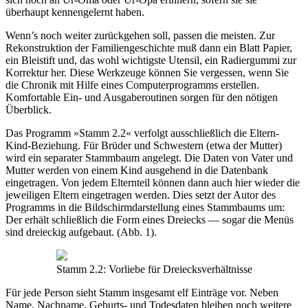
überhaupt kennengelernt haben.
Wenn’s noch weiter zurückgehen soll, passen die meisten. Zur
Rekonstruktion der Familiengeschichte muß dann ein Blatt Papier,
ein Bleistift und, das wohl wichtigste Utensil, ein Radiergummi zur
Korrektur her. Diese Werkzeuge können Sie vergessen, wenn Sie
die Chronik mit Hilfe eines Computerprogramms erstellen.
Komfortable Ein- und Ausgaberoutinen sorgen für den nötigen
Überblick.
Das Programm »Stamm 2.2« verfolgt ausschließlich die Eltern-
Kind-Beziehung. Für Brüder und Schwestern (etwa der Mutter)
wird ein separater Stammbaum angelegt. Die Daten von Vater und
Mutter werden von einem Kind ausgehend in die Datenbank
eingetragen. Von jedem Elternteil können dann auch hier wieder die
jeweiligen Eltern eingetragen werden. Dies setzt der Autor des
Programms in die Bildschirmdarstellung eines Stammbaums um:
Der erhält schließlich die Form eines Dreiecks — sogar die Menüs
sind dreieckig aufgebaut. (Abb. 1).
Stamm 2.2: Vorliebe für Dreiecksverhältnisse
Für jede Person sieht Stamm insgesamt elf Einträge vor. Neben
Name, Nachname, Geburts- und Todesdaten bleiben noch weitere