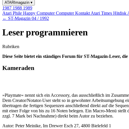
ATARImagazin
▾
1987
1988
1989
Atari Phile
Happy Computer
Computer Kontakt
Atari Times
Hitdisk
← ST-Magazin 04 / 1992
Leser programmieren
Rubriken
Diese Seite bietet ein ständiges Forum für ST-Magazin-Leser, d
Kameraden
»Playmate« nennt sich ein Accessory, das ausschließlich im Zusammen
Dem Creator/Notator-User steht so in gewohnter Arbeitsumgebung ein 
übertragen die fertigen Sequenzen anschließend direkt auf die Seque
mit einer Folge von bis zu 16 Noten belegen. Ein Macro-Menü stellt 
zzgl. 7 Mark bei Nachnahme) direkt beim Autor zu beziehen.
Autor: Peter Meinike, Im Drewer Esch 27, 4800 Bielefeld 1