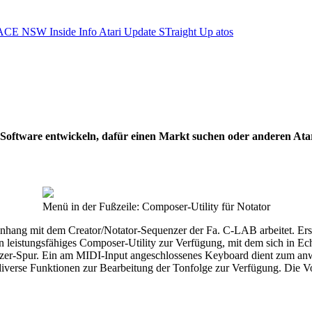
ACE NSW Inside Info
Atari Update
STraight Up
atos
ie Software entwickeln, dafür einen Markt suchen oder anderen At
Menü in der Fußzeile: Composer-Utility für Notator
hang mit dem Creator/Notator-Sequenzer der Fa. C-LAB arbeitet. Erst 
leistungsfähiges Composer-Utility zur Verfügung, mit dem sich in Echt
nzer-Spur. Ein am MIDI-Input angeschlossenes Keyboard dient zum anwä
diverse Funktionen zur Bearbeitung der Tonfolge zur Verfügung. Die Vo