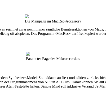
Die Mainpage im MacRec-Accessory
 zeichnet zwar noch immer sämtliche Benutzeraktionen von Maus, Tast
liebig oft abspielen. Das Programm »MacRec« darf frei kopiert werden
Parameter-Page des Makrorecorders
 jedem Synthesizer-Modell Sounddaten ausliest und editiert zurückschi
on des Programmnamens von APP in ACC um. Damit können Sie auf die 
er Atari-Festplatte halten. Simple Mind soll inklusive Versand 39 Mar