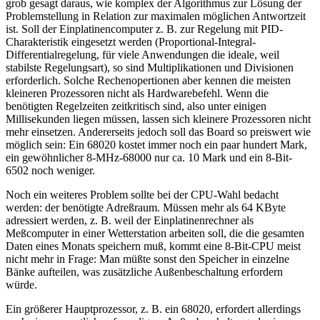
grob gesagt daraus, wie komplex der Algorithmus zur Lösung der
Problemstellung in Relation zur maximalen möglichen Antwortzeit
ist. Soll der Einplatinencomputer z. B. zur Regelung mit PID-
Charakteristik eingesetzt werden (Proportional-Integral-
Differentialregelung, für viele Anwendungen die ideale, weil
stabilste Regelungsart), so sind Multiplikationen und Divisionen
erforderlich. Solche Rechenopertionen aber kennen die meisten
kleineren Prozessoren nicht als Hardwarebefehl. Wenn die
benötigten Regelzeiten zeitkritisch sind, also unter einigen
Millisekunden liegen müssen, lassen sich kleinere Prozessoren nicht
mehr einsetzen. Andererseits jedoch soll das Board so preiswert wie
möglich sein: Ein 68020 kostet immer noch ein paar hundert Mark,
ein gewöhnlicher 8-MHz-68000 nur ca. 10 Mark und ein 8-Bit-
6502 noch weniger.
Noch ein weiteres Problem sollte bei der CPU-Wahl bedacht
werden: der benötigte Adreßraum. Müssen mehr als 64 KByte
adressiert werden, z. B. weil der Einplatinenrechner als
Meßcomputer in einer Wetterstation arbeiten soll, die die gesamten
Daten eines Monats speichern muß, kommt eine 8-Bit-CPU meist
nicht mehr in Frage: Man müßte sonst den Speicher in einzelne
Bänke aufteilen, was zusätzliche Außenbeschaltung erfordern
würde.
Ein größerer Hauptprozessor, z. B. ein 68020, erfordert allerdings