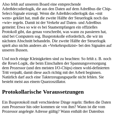
Also fehlt auf unserem Board eine entsprechende
Adreßdecodierlogik, die aus den Daten auf dem Adreßbus die Chip-
Select-Signale erzeugt. Wenn die Adreßdecodierlogik das »mit
wem« geklärt hat, muß die zweite Hälfte der Steuerlogik noch das
»wie« regeln. Damit ist der Verkehr auf Daten- und Adreßbus
gemeint: Etwa so wie es bei Staatsempfangen ein offizielles
Protokoll gibt, das genau vorschreibt, was wann zu passieren hat,
sind bei Computern sog. Busprotokolle erforderlich, die wir im
nächsten Abschnitt behandeln. Die zweite Hälfte der Steuerlogik
spielt also nichts anderes als »Verkehrspolizist« bei den Signalen auf
unseren Bussen.
Und noch einige Kleinigkeiten sind zu beachten: So fehlt z. B. noch
die Reset-Logik, die beim Einschalten der Spannungsversorgung
dem Prozessor (und den meisten I/O-Chips) einen wohl-definierten
Tritt verpaßt, damit diese auch richtig mit der Arbeit beginnen.
Natürlich darf auch eine Takterzeugungsquelle nicht fehlen. Sie
besteht meist aus einem Quarzoszillator.
Protokollarische Voraussetzungen
Ein Busprotokoll muß verschiedene Dinge regeln: fließen die Daten
zum Prozessor hin oder kommen sie von ihm? Wann ist die vom
Prozessor angelegte Adresse gültig? Wann enthält der Datenbus