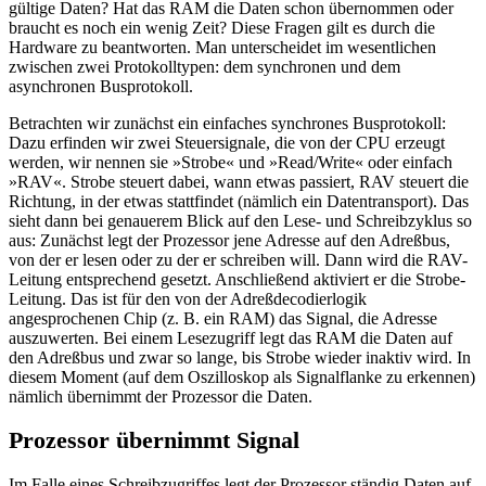
gültige Daten? Hat das RAM die Daten schon übernommen oder
braucht es noch ein wenig Zeit? Diese Fragen gilt es durch die
Hardware zu beantworten. Man unterscheidet im wesentlichen
zwischen zwei Protokolltypen: dem synchronen und dem
asynchronen Busprotokoll.
Betrachten wir zunächst ein einfaches synchrones Busprotokoll:
Dazu erfinden wir zwei Steuersignale, die von der CPU erzeugt
werden, wir nennen sie »Strobe« und »Read/Write« oder einfach
»RAV«. Strobe steuert dabei, wann etwas passiert, RAV steuert die
Richtung, in der etwas stattfindet (nämlich ein Datentransport). Das
sieht dann bei genauerem Blick auf den Lese- und Schreibzyklus so
aus: Zunächst legt der Prozessor jene Adresse auf den Adreßbus,
von der er lesen oder zu der er schreiben will. Dann wird die RAV-
Leitung entsprechend gesetzt. Anschließend aktiviert er die Strobe-
Leitung. Das ist für den von der Adreßdecodierlogik
angesprochenen Chip (z. B. ein RAM) das Signal, die Adresse
auszuwerten. Bei einem Lesezugriff legt das RAM die Daten auf
den Adreßbus und zwar so lange, bis Strobe wieder inaktiv wird. In
diesem Moment (auf dem Oszilloskop als Signalflanke zu erkennen)
nämlich übernimmt der Prozessor die Daten.
Prozessor übernimmt Signal
Im Falle eines Schreibzugriffes legt der Prozessor ständig Daten auf