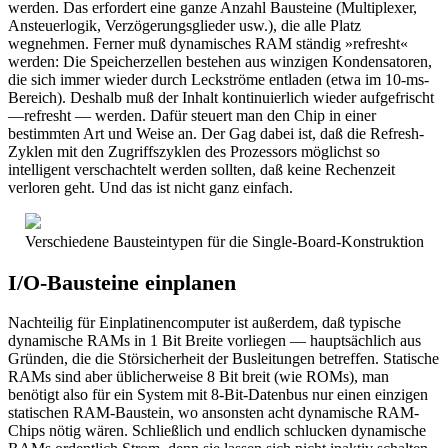
werden. Das erfordert eine ganze Anzahl Bausteine (Multiplexer,
Ansteuerlogik, Verzögerungsglieder usw.), die alle Platz
wegnehmen. Ferner muß dynamisches RAM ständig »refresht«
werden: Die Speicherzellen bestehen aus winzigen Kondensatoren,
die sich immer wieder durch Leckströme entladen (etwa im 10-ms-
Bereich). Deshalb muß der Inhalt kontinuierlich wieder aufgefrischt
—refresht — werden. Dafür steuert man den Chip in einer
bestimmten Art und Weise an. Der Gag dabei ist, daß die Refresh-
Zyklen mit den Zugriffszyklen des Prozessors möglichst so
intelligent verschachtelt werden sollten, daß keine Rechenzeit
verloren geht. Und das ist nicht ganz einfach.
Verschiedene Bausteintypen für die Single-Board-Konstruktion
I/O-Bausteine einplanen
Nachteilig für Einplatinencomputer ist außerdem, daß typische
dynamische RAMs in 1 Bit Breite vorliegen — hauptsächlich aus
Gründen, die die Störsicherheit der Busleitungen betreffen. Statische
RAMs sind aber üblicherweise 8 Bit breit (wie ROMs), man
benötigt also für ein System mit 8-Bit-Datenbus nur einen einzigen
statischen RAM-Baustein, wo ansonsten acht dynamische RAM-
Chips nötig wären. Schließlich und endlich schlucken dynamische