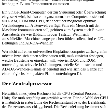
benötigt, z. B. um Temperaturen zu messen.
Ein Single-Board-Computer, der zur Steuerung oder Überwachung
eingesetzt wird, ist also ein »ganz normaler« Computer, bestehend
aus RAM, ROM und CPU, der aber über möglichst optimale
Verbindungen zur Außenwelt verfügt. Falls ein Mensch mit der
Maschine kommunizieren soll, gehören zum System auch Ein-und
Ausgabegeräte wie Bildschirm oder Tastatur. Wenn sich
ausschließlich Maschinen angesprochen fühlen sollen, sind es I/O-
Leitungen und AD-DA-Wandler.
Wer nicht auf einen universellen Einplatinencomputer zurückgreifen
möchte bzw. sich einen selbst bauen will, muß zunächst festlegen,
welche Bausteine er einsetzen will, wieviel RAM und ROM
notwendig ist, wieviele I/O-Leitungen, serielle Schnittstellen und
AD-DA-Wandler-Kanäle er benötigt und wie sich das Ganze auf
einer möglichst kompakten Platine unterbringen läßt.
Der Zentralprozessor
Herzstück eines jeden Rechners ist die CPU (Central Processing
Unit). Sie muß sorgfältig ausgewählt werden. Für die Wahl der CPU
ist natürlich in erster Linie die Rechenleistung bzw. der Befehlssatz
des Prozessors ausschlaggebend. Die Rechenleistung bestimmt sich