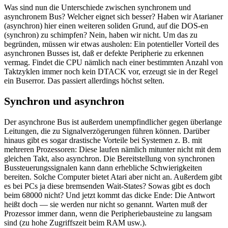
Was sind nun die Unterschiede zwischen synchronem und
asynchronem Bus? Welcher eignet sich besser? Haben wir Atarianer
(asynchron) hier einen weiteren soliden Grund, auf die DOS-en
(synchron) zu schimpfen? Nein, haben wir nicht. Um das zu
begründen, müssen wir etwas ausholen: Ein potentieller Vorteil des
asynchronen Busses ist, daß er defekte Peripherie zu erkennen
vermag. Findet die CPU nämlich nach einer bestimmten Anzahl von
Taktzyklen immer noch kein DTACK vor, erzeugt sie in der Regel
ein Buserror. Das passiert allerdings höchst selten.
Synchron und asynchron
Der asynchrone Bus ist außerdem unempfindlicher gegen überlange
Leitungen, die zu Signalverzögerungen führen können. Darüber
hinaus gibt es sogar drastische Vorteile bei Systemen z. B. mit
mehreren Prozessoren: Diese laufen nämlich mitunter nicht mit dem
gleichen Takt, also asynchron. Die Bereitstellung von synchronen
Bussteuerungssignalen kann dann erhebliche Schwierigkeiten
bereiten. Solche Computer bietet Atari aber nicht an. Außerdem gibt
es bei PCs ja diese bremsenden Wait-States? Sowas gibt es doch
beim 68000 nicht? Und jetzt kommt das dicke Ende: Die Antwort
heißt doch — sie werden nur nicht so genannt. Warten muß der
Prozessor immer dann, wenn die Peripheriebausteine zu langsam
sind (zu hohe Zugriffszeit beim RAM usw.).