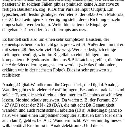
passieren? In solchen Fällen gibt es praktisch keine Alternative zu
fertigen Bausteinen, sog. PIOs (für Parallel-Input-Output). Ein
typischer, sehr leistungsfähiger Vertreter ist der 68230 von Motorola,
der 24 I/O-Leitungen zur Verfügung stellt, deren Richtung einzeln
umgeschaltet werden kann. Weiterhin starten die Eingänge
eingebaute Timer oder lösen Interrupts aus usw.
Es handelt sich also um einen sehr komplexen Baustein, der
dementsprechend auch nicht ganz preiswert ist. Außerdem nimmt er
mit seinen 48 Pins sehr viel Platz weg. Wer also lediglich einige
Leitungen benötigt, wird im Regelfall zu einer billigeren und
kompakteren Eigenkonstruktion aus 8-Bit-Latches greifen, die über
die Adreßdecodierung angesteuert werden (wie das funktioniert,
erklären wir in der nächsten Folge). Dies ist sehr preiswert zu
realisieren.
Analog-Digital-Wandler und ihr Gegenstück, die Digital-Analog-
Wandler, gibt es in vielerlei Ausführungen. Besonders praktisch sind
solche Typen, die sich direkt an den internen Datenbus anschließen
lassen. Sie sind relativ preiswert. Da wären z. B. der Ferranti ZN
427 (AD) oder der ZN 428 (DA), die mit acht Bit Genauigkeit
wandeln und auch recht schnell arbeiten (10 s). Allerdings: ganz so
naiv, wie man einen Einplatinencomputer aufbauen kann (der dann
auch läuft), geht es bei A-D-Wandlern nicht: Wer vernünftig messen
will, benötigt Erfahrung in Analogelektronik. Und die ist