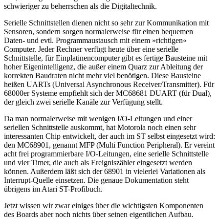
schwieriger zu beherrschen als die Digitaltechnik.
Serielle Schnittstellen dienen nicht so sehr zur Kommunikation mit
Sensoren, sondern sorgen normalerweise für einen bequemen
Daten- und evtl. Programmaustausch mit einem »richtigen«
Computer. Jeder Rechner verfügt heute über eine serielle
Schnittstelle, für Einplatinencomputer gibt es fertige Bausteine mit
hoher Eigenintelligenz, die außer einem Quarz zur Ableitung der
korrekten Baudraten nicht mehr viel benötigen. Diese Bausteine
heißen UARTs (Universal Asynchronous Receiver/Transmitter). Für
68000er Systeme empfiehlt sich der MC68681 DUART (für Dual),
der gleich zwei serielle Kanäle zur Verfügung stellt.
Da man normalerweise mit wenigen I/O-Leitungen und einer
seriellen Schnittstelle auskommt, hat Motorola noch einen sehr
interessanten Chip entwickelt, der auch im ST selbst eingesetzt wird:
den MC68901, genannt MFP (Multi Function Peripheral). Er vereint
acht frei programmierbare I/O-Leitungen, eine serielle Schnittstelle
und vier Timer, die auch als Ereigniszähler eingesetzt werden
können. Außerdem läßt sich der 68901 in vielerlei Variationen als
Interrupt-Quelle einsetzen. Die genaue Dokumentation steht
übrigens im Atari ST-Profibuch.
Jetzt wissen wir zwar einiges über die wichtigsten Komponenten
des Boards aber noch nichts über seinen eigentlichen Aufbau.