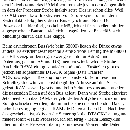
den Datenbus und das RAM übernimmt sie just in dem Augenblick,
in dem der Prozessor Strobe inaktiv setzt. Das ist schon alles. Weil
das Aktivieren bzw. Inaktivieren von Strobe synchron mit dem
Systemtakt erfolgt, heißt dieser Bus »synchroner Bus«. Der
Prozessor hat hier übrigens keine Möglichkeit festzustellen, ob der
angesprochene Baustein vielleicht ausgefallen ist: Er verläßt sich
blindlings darauf, daß alles klappt.
Beim asynchronen Bus (wie beim 68000) liegen die Dinge etwas
anders: Es existiert zwar ebenfalls eine Strobe-Leitung (beim 68000
aus Effizienzgründen sogar zwei getrennte für Adreß- und
Datenbus, genannt AS und DS), nennen wir sie wieder Strobe.
Auch die RAV-Leitung ist wieder vorhanden. Zusätzlich gibt es
jedoch ein sogenanntes DTACK-Signal (Data Transfer
ACKnowledge — Bestätigung des Transfers). Beim Lese- und
Schreibzyklus wird zunächst die gültige Adresse auf den Stack
gelegt, RAV passend gesetzt und beim Schreibzyklus auch wieder
die passenden Daten auf den Bus gelegt. Dann wird Strobe aktiviert.
Jetzt beeilt sich das RAM, der geforderten Aufgabe nachzukommen:
Soll geschrieben werden, übernimmt es die entsprechenden Daten,
beim Lesevorgang legt das RAM die Daten auf den Bus. Nachdem
das geschehen ist, aktiviert die Steuerlogik die DTACK-Leitung und
meldet somit »Hallo Prozessor, ich bin fertig!« Beim Lesezyklus
übernimmt der Prozessor dann just in diesem Moment alle Daten.