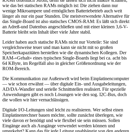
RAMs ordentlich Strom, denn sie lassen sich nicht inaktiv schalten,
wie das bei statischen RAMs möglich ist: Die ziehen dann nur
wenige Mikroampere und ermöglichen Batteriebetrieb auch weit
länger als nur ein paar Stunden. Die meistverwendete Alternative für
das Single-Board ist also statisches CMOS-RAM: Es läßt sich direkt
an Adreß-und Datenbus angeschließen und mit einer kleinen 3,6-V-
Batterie bleibt sein Inhalt über viele Jahre stabil.
Leider haben auch statische RAMs nicht nur Vorteile: Sie sind
vergleichsweise teuer und man kann sie nicht mit so großen
Speicherkapazitäten herstellen wie die dynamischen Kollegen. Der
RAM-»Gehalt« eines typischen Single-Boards liegt bei ca. acht bis
64 KByte, im Regelfall also in gleicher Größenordnung wie der
ROM-Bereich.
Die Kommunikation zur Außenwelt wird beim Einplatinencomputer
— wie schon erwähnt — über digitale Ein- und Ausgabeleitungen,
AD/DA-Wandler und serielle Schnittstellen realisiert. Für spezielle
Anwendungen gibt es noch Lösungen wie den sog. I2C-Bus, doch
die wollen wir hier vernachlässigen.
Digitale I/O-Leitungen sind leicht zu realisieren. Wer selbst einen
Einplatinenrechner bauen möchte, sollte zunächst überlegen, wie
viele davon er benötigt und wie flexibel sie sein müssen. Sollen
Eingänge auch als Ausgänge verwendet werden können und
umgekehrt? Kann das für jede Leitung unabhängig von den anderen