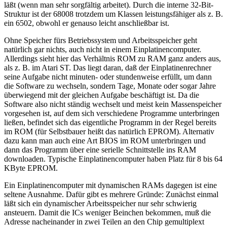
läßt (wenn man sehr sorgfältig arbeitet). Durch die interne 32-Bit-
Struktur ist der 68008 trotzdem um Klassen leistungsfähiger als z. B.
ein 6502, obwohl er genauso leicht anschließbar ist.
Ohne Speicher fürs Betriebssystem und Arbeitsspeicher geht
natürlich gar nichts, auch nicht in einem Einplatinencomputer.
Allerdings sieht hier das Verhältnis ROM zu RAM ganz anders aus,
als z. B. im Atari ST. Das liegt daran, daß der Einplatinenrechner
seine Aufgabe nicht minuten- oder stundenweise erfüllt, um dann
die Software zu wechseln, sondern Tage, Monate oder sogar Jahre
überwiegend mit der gleichen Aufgabe beschäftigt ist. Da die
Software also nicht ständig wechselt und meist kein Massenspeicher
vorgesehen ist, auf dem sich verschiedene Programme unterbringen
ließen, befindet sich das eigentliche Programm in der Regel bereits
im ROM (für Selbstbauer heißt das natürlich EPROM). Alternativ
dazu kann man auch eine Art BIOS im ROM unterbringen und
dann das Programm über eine serielle Schnittstelle ins RAM
downloaden. Typische Einplatinencomputer haben Platz für 8 bis 64
KByte EPROM.
Ein Einplatinencomputer mit dynamischen RAMs dagegen ist eine
seltene Ausnahme. Dafür gibt es mehrere Gründe: Zunächst einmal
läßt sich ein dynamischer Arbeitsspeicher nur sehr schwierig
ansteuern. Damit die ICs weniger Beinchen bekommen, muß die
Adresse nacheinander in zwei Teilen an den Chip gemultiplext