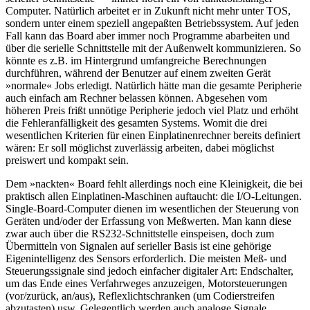
Computer. Natürlich arbeitet er in Zukunft nicht mehr unter TOS,
sondern unter einem speziell angepaßten Betriebssystem. Auf jeden
Fall kann das Board aber immer noch Programme abarbeiten und
über die serielle Schnittstelle mit der Außenwelt kommunizieren. So
könnte es z.B. im Hintergrund umfangreiche Berechnungen
durchführen, während der Benutzer auf einem zweiten Gerät
»normale« Jobs erledigt. Natürlich hätte man die gesamte Peripherie
auch einfach am Rechner belassen können. Abgesehen vom
höheren Preis frißt unnötige Peripherie jedoch viel Platz und erhöht
die Fehleranfälligkeit des gesamten Systems. Womit die drei
wesentlichen Kriterien für einen Einplatinenrechner bereits definiert
wären: Er soll möglichst zuverlässig arbeiten, dabei möglichst
preiswert und kompakt sein.
Dem »nackten« Board fehlt allerdings noch eine Kleinigkeit, die bei
praktisch allen Einplatinen-Maschinen auftaucht: die I/O-Leitungen.
Single-Board-Computer dienen im wesentlichen der Steuerung von
Geräten und/oder der Erfassung von Meßwerten. Man kann diese
zwar auch über die RS232-Schnittstelle einspeisen, doch zum
Übermitteln von Signalen auf serieller Basis ist eine gehörige
Eigenintelligenz des Sensors erforderlich. Die meisten Meß- und
Steuerungssignale sind jedoch einfacher digitaler Art: Endschalter,
um das Ende eines Verfahrweges anzuzeigen, Motorsteuerungen
(vor/zurück, an/aus), Reflexlichtschranken (um Codierstreifen
abzutasten) usw. Gelegentlich werden auch analoge Signale