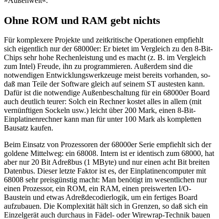
»Außenwelt«.
Ohne ROM und RAM gebt nichts
Für komplexere Projekte und zeitkritische Operationen empfiehlt
sich eigentlich nur der 68000er: Er bietet im Vergleich zu den 8-Bit-
Chips sehr hohe Rechenleistung und es macht (z. B. im Vergleich
zum Intel) Freude, ihn zu programmieren. Außerdem sind die
notwendigen Entwicklungswerkzeuge meist bereits vorhanden, so-
daß man Teile der Software gleich auf seinem ST austesten kann.
Dafür ist die notwendige Außenbeschaltung für ein 68000er Board
auch deutlich teurer: Solch ein Rechner kostet alles in allem (mit
vernünftigen Sockeln usw.) leicht über 200 Mark, einen 8-Bit-
Einplatinenrechner kann man für unter 100 Mark als kompletten
Bausatz kaufen.
Beim Einsatz von Prozessoren der 68000er Serie empfiehlt sich der
goldene Mittelweg: ein 68008. Intern ist er identisch zum 68000, hat
aber nur 20 Bit Adreßbus (1 MByte) und nur einen acht Bit breiten
Datenbus. Dieser letzte Faktor ist es, der Einplatinencomputer mit
68008 sehr preisgünstig macht: Man benötigt im wesentlichen nur
einen Prozessor, ein ROM, ein RAM, einen preiswerten I/O-
Baustein und etwas Adreßdecodierlogik, um ein fertiges Board
aufzubauen. Die Komplexität hält sich in Grenzen, so daß sich ein
Einzelgerät auch durchaus in Fädel- oder Wirewrap-Technik bauen