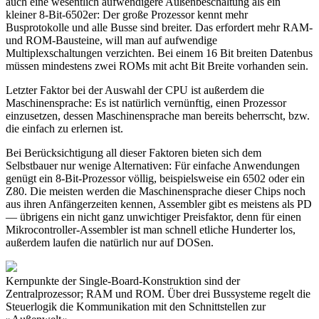
auch eine wesentlich aufwendigere Außenbeschaltung als ein
kleiner 8-Bit-6502er: Der große Prozessor kennt mehr
Busprotokolle und alle Busse sind breiter. Das erfordert mehr RAM-
und ROM-Bausteine, will man auf aufwendige
Multiplexschaltungen verzichten. Bei einem 16 Bit breiten Datenbus
müssen mindestens zwei ROMs mit acht Bit Breite vorhanden sein.
Letzter Faktor bei der Auswahl der CPU ist außerdem die
Maschinensprache: Es ist natürlich vernünftig, einen Prozessor
einzusetzen, dessen Maschinensprache man bereits beherrscht, bzw.
die einfach zu erlernen ist.
Bei Berücksichtigung all dieser Faktoren bieten sich dem
Selbstbauer nur wenige Alternativen: Für einfache Anwendungen
genügt ein 8-Bit-Prozessor völlig, beispielsweise ein 6502 oder ein
Z80. Die meisten werden die Maschinensprache dieser Chips noch
aus ihren Anfängerzeiten kennen, Assembler gibt es meistens als PD
— übrigens ein nicht ganz unwichtiger Preisfaktor, denn für einen
Mikrocontroller-Assembler ist man schnell etliche Hunderter los,
außerdem laufen die natürlich nur auf DOSen.
Kernpunkte der Single-Board-Konstruktion sind der
Zentralprozessor; RAM und ROM. Über drei Bussysteme regelt die
Steuerlogik die Kommunikation mit den Schnittstellen zur