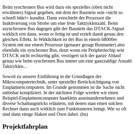
Beim synchronen Bus wird dazu ein spezielles (oben nicht
erwähntes) Signal gegeben, mit dem der Baustein sein »nicht so
schnell bitte!« kundtut. Dann verschiebt der Prozessor die
Inaktivierung von Strobe um eine feste Taktzyklenzahl. Beim
asynchronen Bus dagegen gibt der Baustein das DTACK-Signal
wirklich erst dann, wenn er fertig ist und erzielt damit genau den
gleichen Effekt. In Wirklichkeit ist der Bus in einem 68000er
System mit nur einem Prozessor (genauer gesagt Busmaster) also
ebenfalls ein synchroner Bus, denn wenn ein Peripheriechip sein
DTACK nicht rechtzeitig gibt, verzögert sich der ganze Ablauf
genau wie beim synchronen Bus immer um eine ganzzahlige Anzahl
Taktzyklen...
Soweit zu unserer Einführung in die Grundlagen der
Mikrocomputertechnik, unter spezieller Berücksichtigung von
Einplatinencomputern. Im Grunde genommen ist die Sache nicht
unlösbar kompliziert. In der nächsten Folge werden wir einen
Beispiel-Einplatinencomputer haarklein auseinandernehmen und
diverse Schaltungstricks erläutern, mit denen man einen solchen
Rechner dann auch wirklich zum Funktionieren bringt. Wie so oft
sind dann einige Haken und Ösen dabei. (hu)
Projektfahrplan