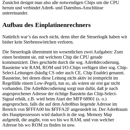
Zunächst designt man also alle notwendigen Chips um die CPU
herum und verbindet Adreß- und Datenbus-Anschlüsse
untereinander.
Aufbau des Einplatinenrechners
Natürlich war’s das noch nicht, denn über die Steuerlogik haben wir
bisher kein Sterbenswörtchen verloren.
Die Steuerlogik übernimmt im wesentlichen zwei Aufgaben: Zum
einen bestimmt sie, mit welchem Chip die CPU gerade
kommuniziert. Dies geschieht durch die sog. Adreßdecodierung.
Bausteine wie RAM, ROM und I/O-Chips verfügen über sog. Chip-
Select-Leitungen (häufig CS oder auch CE, Chip Enable) genannt.
Bausteine, bei denen diese Leitung nicht aktiv ist (entspricht im
Regelfälle einem Low-Pegel), tun so, als wären sie erst gar nicht
vorhanden. Die Adreßdecodierung sorgt nun dafür, daß je nach
angesprochener Adresse der richtige Baustein das Chip-Select-
Signal erhält, z.B. wird beim Atari der MFP 68901 (s. o.)
angesprochen, falls die auf dem Adreßbus liegende Adresse im
Bereich von $FFFA00 bis $FFFA2F angesiedelt ist. Der Adreßraum
des Hauptprozessors wird dadurch in die sog. Memory Map
aufgeteilt, die angibt, von wo bis wo RAM, und von welcher
Adresse bis wo ROM zu finden ist usw.