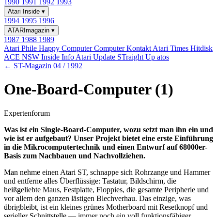
1990
1991
1992
1993
Atari Inside
▾
1994
1995
1996
ATARImagazin
▾
1987
1988
1989
Atari Phile
Happy Computer
Computer Kontakt
Atari Times
Hitdisk
ACE NSW Inside Info
Atari Update
STraight Up
atos
← ST-Magazin 04 / 1992
One-Board-Computer (1)
Expertenforum
Was ist ein Single-Board-Computer, wozu setzt man ihn ein und
wie ist er aufgebaut? Unser Projekt bietet eine erste Einführung
in die Mikrocomputertechnik und einen Entwurf auf 68000er-
Basis zum Nachbauen und Nachvollziehen.
Man nehme einen Atari ST, schnappe sich Rohrzange und Hammer
und entferne alles Überflüssige: Tastatur, Bildschirm, die
heißgeliebte Maus, Festplatte, Floppies, die gesamte Peripherie und
vor allem den ganzen lästigen Blechverhau. Das einzige, was
übrigbleibt, ist ein kleines grünes Motherboard mit Resetknopf und
serieller Schnittstelle — immer noch ein voll funktionsfähiger