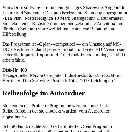
Von »Don-Software« kommt ein günstiges Shareware-Angebot für
Lehrer und Studenten: Das praxisorientierte Stundenplanprogramm
»Lan Plan« kostet lediglich 10 Mark Sharegebühr. Dafür erhalten
Sie neben einer Registriernummer eine gebundene Anleitung und
für einen Zeitraum von zwei Jahren kostenlose Beratung und
Hilfestellung.
Das Programm ist »Qplan«-kompatibel — ein Umstieg auf MS-
DOS-Rechner ist damit jederzeit möglich. Bei der PD-Version sind
leider die Import-, Export-und Druckfunktionen nur eingeschränkt
arbeitsfähig.
Disk-Nr. 468
Bezugsquelle: Maxon Computer, Industriestr.26, 6236 Eschborn
Hersteller: Don Software, Postfach 1502, 5653 Leichlingen 1
Reihenfolge im Autoordner
Sie kennen das Problem: Programme werden immer in der
Reihenfolge, in der sie angelegt wurden, vom Autoordner
abgearbeitet.
Schluß damit, dachte sich Gerhard Steffen: Sein Programm
»Autosort« erspart das mühsame Verfahren und erlaubt die