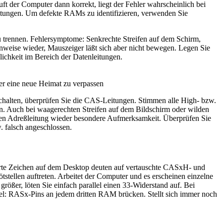
ft der Computer dann korrekt, liegt der Fehler wahrscheinlich bei
itungen. Um defekte RAMs zu identifizieren, verwenden Sie
 trennen. Fehlersymptome: Senkrechte Streifen auf dem Schirm,
enweise wieder, Mauszeiger läßt sich aber nicht bewegen. Legen Sie
lichkeit im Bereich der Datenleitungen.
r eine neue Heimat zu verpassen
chalten, überprüfen Sie die CAS-Leitungen. Stimmen alle High- bzw.
. Auch bei waagerechten Streifen auf dem Bildschirm oder wilden
ten Adreßleitung wieder besondere Aufmerksamkeit. Überprüfen Sie
. falsch angeschlossen.
törte Zeichen auf dem Desktop deuten auf vertauschte CASxH- und
ellen auftreten. Arbeitet der Computer und es erscheinen einzelne
 größer, löten Sie einfach parallel einen 33-Widerstand auf. Bei
l: RASx-Pins an jedem dritten RAM brücken. Stellt sich immer noch