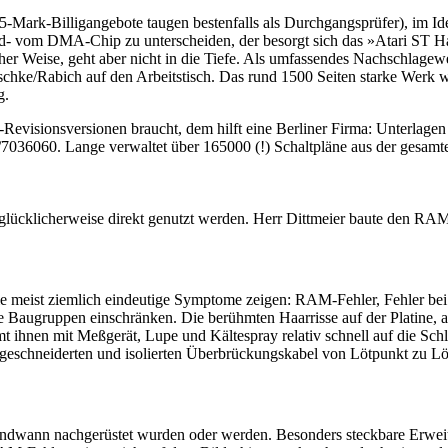
5-Mark-Billigangebote taugen bestenfalls als Durchgangsprüfer), im Ide
nd- vom DMA-Chip zu unterscheiden, der besorgt sich das »Atari ST
cher Weise, geht aber nicht in die Tiefe. Als umfassendes Nachschlagew
ke/Rabich auf den Arbeitstisch. Das rund 1500 Seiten starke Werk wur
g.
-Revisionsversionen braucht, dem hilft eine Berliner Firma: Unterlagen
0/7036060. Lange verwaltet über 165000 (!) Schaltpläne aus der gesamt
lücklicherweise direkt genutzt werden. Herr Dittmeier baute den RAM-P
ie meist ziemlich eindeutige Symptome zeigen: RAM-Fehler, Fehler be
ligte Baugruppen einschränken. Die berühmten Haarrisse auf der Platine
 ihnen mit Meßgerät, Lupe und Kältespray relativ schnell auf die Schl
eschneiderten und isolierten Überbrückungskabel von Lötpunkt zu Lötpu
endwann nachgerüstet wurden oder werden. Besonders steckbare Erweit