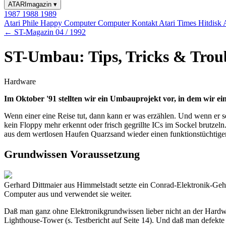
ATARImagazin
▾
1987
1988
1989
Atari Phile
Happy Computer
Computer Kontakt
Atari Times
Hitdisk
← ST-Magazin 04 / 1992
ST-Umbau: Tips, Tricks & Trou
Hardware
Im Oktober '91 stellten wir ein Umbauprojekt vor, in dem wir e
Wenn einer eine Reise tut, dann kann er was erzählen. Und wenn er 
kein Floppy mehr erkennt oder frisch gegrillte ICs im Sockel brutzel
aus dem wertlosen Haufen Quarzsand wieder einen funktionstüchtig
Grundwissen Voraussetzung
Gerhard Dittmaier aus Himmelstadt setzte ein Conrad-Elektronik-Gehä
Computer aus und verwendet sie weiter.
Daß man ganz ohne Elektronikgrundwissen lieber nicht an der Hardwa
Lighthouse-Tower (s. Testbericht auf Seite 14). Und daß man defekte