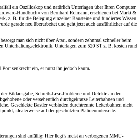
alfall ein Oszilloskop und natürlich Unterlagen über Ihren Computer.
 Hardware-Handbuch« von Bernhard Reimann, erschienen bei Markt &
erk, z. B. für die Belegung einzelner Bausteine und fundiertes Wissen
de gerade neu überarbeitet und geht jetzt auch ausführlicher auf die
 besorgt man sich nicht über Atari, sondern zehnmal schneller beim
en Unterhaltungselektronik. Unterlagen zum 520 ST z. B. kosten rund
ort senkrecht ein, er nutzt ihn jedoch kaum.
i der Bildausgabe, Schreib-Lese-Probleme und Defekte an den
, abgehobene oder versehentlich durchgekratze Leiterbahnen und
iche. Geschickte Bastler verbinden durchtrennte Leiterbahnen nicht
nkt, idealerweise auf der geschützten Platinenunterseite.
erungen sind anfällig: Hier liegt’s meist an verbogenen MMU-