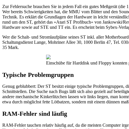
Zur Fehlersuche brauchen Sie in jedem Fall ein gutes Meßgerät (die 1
Wer bereits Schwierigkeiten hat, die MMU vom Blitter und den Sou
Technik. Es erklärt die Grundlagen der Hardware in leicht verständli
rund um den ST, gehört das »Atari ST Profibuch« von Jankowski/Resch
Hardware sowie auf STE und TT ein. Es erscheint beim Sybex-Verla
Wer die Schalt- und Stromlaufpläne seines ST inkl. aller Motherboard
Schaltungsdienst Lange, Mohriner Allee 30, 1000 Berlin 47, Tel. 03
35 Mark.
Einschübe für Harddisk und Floppy konnten g
Typische Problemgruppen
Genug geblubbert: Der ST besitzt einige typische Problemgruppen, d
Schnittstellen. Die Suche nach Bugs läßt sich also gezielt auf betei
andere mechanische Kinkerlitzchen lassen wir links liegen, man kommt
etwa durch möglichst fette Lötbatzen, sondern mit einem dünnen maßg
RAM-Fehler sind läufig
RAM-Fehler tauchen relativ häufig auf, da die meisten Computer irg