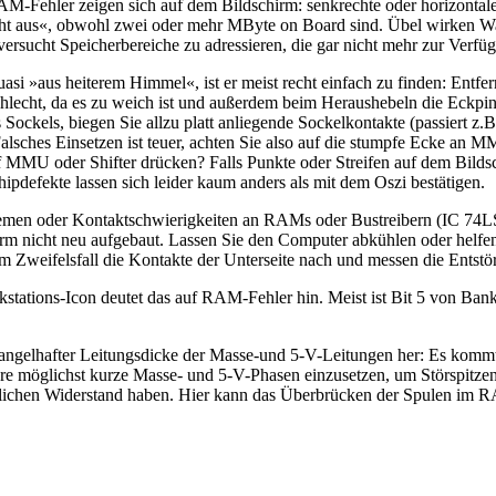
M-Fehler zeigen sich auf dem Bildschirm: senkrechte oder horizontale 
cht aus«, obwohl zwei oder mehr MByte on Board sind. Übel wirken W
ersucht Speicherbereiche zu adressieren, die gar nicht mehr zur Verfüg
 »aus heiterem Himmel«, ist er meist recht einfach zu finden: Entfe
 schlecht, da es zu weich ist und außerdem beim Heraushebeln die Eck
ckels, biegen Sie allzu platt anliegende Sockelkontakte (passiert z.B
Falsches Einsetzen ist teuer, achten Sie also auf die stumpfe Ecke an
uf MMU oder Shifter drücken? Falls Punkte oder Streifen auf dem Bild
ipdefekte lassen sich leider kaum anders als mit dem Oszi bestätigen.
oblemen oder Kontaktschwierigkeiten an RAMs oder Bustreibern (IC 7
 nicht neu aufgebaut. Lassen Sie den Computer abkühlen oder helfen mi
 im Zweifelsfall die Kontakte der Unterseite nach und messen die Ent
tations-Icon deutet das auf RAM-Fehler hin. Meist ist Bit 5 von Bank
gelhafter Leitungsdicke der Masse-und 5-V-Leitungen her: Es kommt n
 möglichst kurze Masse- und 5-V-Phasen einzusetzen, um Störspitzen 
htlichen Widerstand haben. Hier kann das Überbrücken der Spulen im 