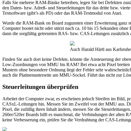
Falls Sie mehrere RAM-Bänke betreiben, legen Sie bei Defekten zunäch
den Daten- bzw. Adreß- und Steuerleitungen für das dritte bzw. vi
Testsoftware (gibt’s als PD) oder das RAM-Testmodul von Atari.
Wurde die RAM-Bank on Board zugunsten einer Erweiterung ganz still
Computer bootet nicht oder stürzt nach ca. 10 bis 15 Sekunden ohne B
dann die sorgfältig getrennten RAS- bzw. CAS-Leitungen zusätzlich au
Auch Harald Härtl aus Karlsruh
Finden Sie auch dort keine Defekte, könnte die Ansteuerung der obe
Low-Zuordnungen von MMU bis RAM? Bei etwa acht Pixel breiten Stre
Mustern ohne besondere Ordnung liegt der Fehler sehr wahrscheinli
auch die Platinenunterseite am MMU-Sockel. Führt das nicht zur Lösun
Steuerleitungen überprüfen
Arbeitet der Computer zwar, es erscheinen jedoch Streifen im Bild,
CASxL-Leitungen hin. Messen Sie im Zweifel von der MMU aus. Dieser
Pixel, die zufällig ihren Inhalt ändern, messen Sie die Steuerleitungen
260er/520er Boards hilft es manchmal, die Verbindungen der alten 
keine Verbesserung ein, prüfen Sie die Verdrahtung der CAS-Leitung