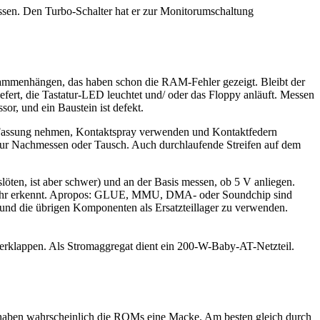
ssen. Den Turbo-Schalter hat er zur Monitorumschaltung
sammenhängen, das haben schon die RAM-Fehler gezeigt. Bleibt der
fert, die Tastatur-LED leuchtet und/ oder das Floppy anläuft. Messen
or, und ein Baustein ist defekt.
Fassung nehmen, Kontaktspray verwenden und Kontaktfedern
 nur Nachmessen oder Tausch. Auch durchlaufende Streifen auf dem
öten, ist aber schwer) und an der Basis messen, ob 5 V anliegen.
t mehr erkennt. Apropos: GLUE, MMU, DMA- oder Soundchip sind
n und die übrigen Komponenten als Ersatzteillager zu verwenden.
nterklappen. Als Stromaggregat dient ein 200-W-Baby-AT-Netzteil.
n haben wahrscheinlich die ROMs eine Macke. Am besten gleich durch