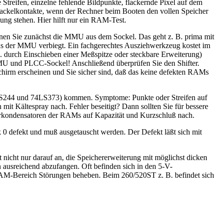
Streifen, einzelne fehlende Bildpunkte, flackernde Pixel auf dem
ackelkontakte, wenn der Rechner beim Booten den vollen Speicher
ung stehen. Hier hilft nur ein RAM-Test.
rnen Sie zunächst die MMU aus dem Sockel. Das geht z. B. prima mit
pins der MMU verbiegt. Ein fachgerechtes Ausziehwerkzeug kostet im
. durch Einschieben einer Meßspitze oder steckbare Erweiterung)
 MMU und PLCC-Sockel! Anschließend überprüfen Sie den Shifter.
schirm erscheinen und Sie sicher sind, daß das keine defekten RAMs
4LS244 und 74LS373) kommen. Symptome: Punkte oder Streifen auf
t Kältespray nach. Fehler beseitigt? Dann sollten Sie für bessere
störkondensatoren der RAMs auf Kapazität und Kurzschluß nach.
 0 defekt und muß ausgetauscht werden. Der Defekt läßt sich mit
icht nur darauf an, die Speichererweiterung mit möglichst dicken
ausreichend abzufangen. Oft befinden sich in den 5-V-
RAM-Bereich Störungen beheben. Beim 260/520ST z. B. befindet sich