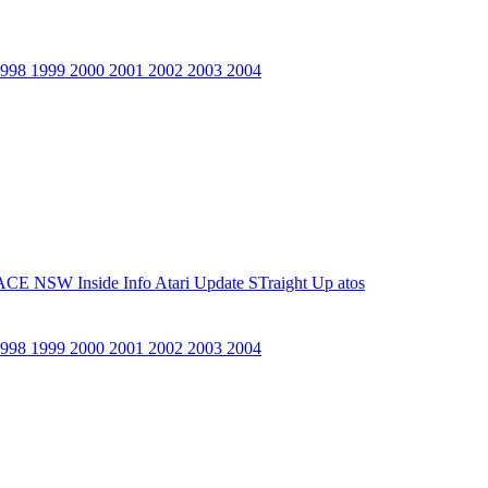
1998
1999
2000
2001
2002
2003
2004
ACE NSW Inside Info
Atari Update
STraight Up
atos
1998
1999
2000
2001
2002
2003
2004