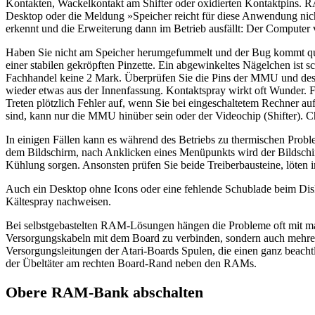
Kontakten, Wackelkontakt am Shifter oder oxidierten Kontaktpins. RA
Desktop oder die Meldung »Speicher reicht für diese Anwendung ni
erkennt und die Erweiterung dann im Betrieb ausfällt: Der Computer v
Haben Sie nicht am Speicher herumgefummelt und der Bug kommt quasi
einer stabilen gekröpften Pinzette. Ein abgewinkeltes Nägelchen ist
Fachhandel keine 2 Mark. Überprüfen Sie die Pins der MMU und des So
wieder etwas aus der Innenfassung. Kontaktspray wirkt oft Wunder. 
Treten plötzlich Fehler auf, wenn Sie bei eingeschaltetem Rechner a
sind, kann nur die MMU hinüber sein oder der Videochip (Shifter). Ch
In einigen Fällen kann es während des Betriebs zu thermischen Pr
dem Bildschirm, nach Anklicken eines Menüpunkts wird der Bildschirm
Kühlung sorgen. Ansonsten prüfen Sie beide Treiberbausteine, löten
Auch ein Desktop ohne Icons oder eine fehlende Schublade beim Disks
Kältespray nachweisen.
Bei selbstgebastelten RAM-Lösungen hängen die Probleme oft mit man
Versorgungskabeln mit dem Board zu verbinden, sondern auch mehrere
Versorgungsleitungen der Atari-Boards Spulen, die einen ganz beac
der Übeltäter am rechten Board-Rand neben den RAMs.
Obere RAM-Bank abschalten