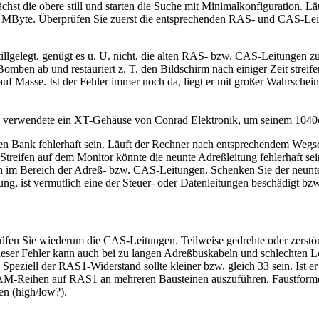
st die obere still und starten die Suche mit Minimalkonfiguration. Läu
erte MByte. Überprüfen Sie zuerst die entsprechenden RAS- und CAS-Le
gelegt, genügt es u. U. nicht, die alten RAS- bzw. CAS-Leitungen zu
omben ab und restauriert z. T. den Bildschirm nach einiger Zeit streif
f Masse. Ist der Fehler immer noch da, liegt er mit großer Wahrschein
e verwendete ein XT-Gehäuse von Conrad Elektronik, um seinem 1040e
ren Bank fehlerhaft sein. Läuft der Rechner nach entsprechendem Wegs
ifen auf dem Monitor könnte die neunte Adreßleitung fehlerhaft sein
ch im Bereich der Adreß- bzw. CAS-Leitungen. Schenken Sie der neun
g, ist vermutlich eine der Steuer- oder Datenleitungen beschädigt bzw
 prüfen Sie wiederum die CAS-Leitungen. Teilweise gedrehte oder zers
 Fehler kann auch bei zu langen Adreßbuskabeln und schlechten Lötst
. Speziell der RAS1-Widerstand sollte kleiner bzw. gleich 33 sein. Ist er
RAM-Reihen auf RAS1 an mehreren Bausteinen auszuführen. Faustforme
en (high/low?).