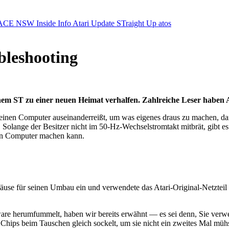
ACE NSW Inside Info
Atari Update
STraight Up
atos
bleshooting
inem ST zu einer neuen Heimat verhalfen. Zahlreiche Leser haben 
seinen Computer auseinanderreißt, um was eigenes draus zu machen, dan
n. Solange der Besitzer nicht im 50-Hz-Wechselstromtakt mitbrät, gibt 
en Computer machen kann.
use für seinen Umbau ein und verwendete das Atari-Original-Netzteil w
re herumfummelt, haben wir bereits erwähnt — es sei denn, Sie verwen
 Chips beim Tauschen gleich sockelt, um sie nicht ein zweites Mal mühs