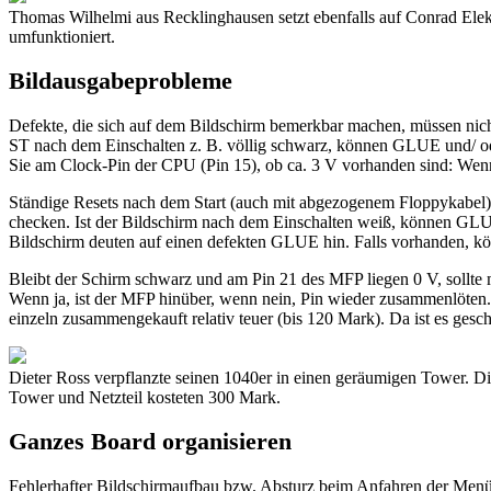
Thomas Wilhelmi aus Recklinghausen setzt ebenfalls auf Conrad Ele
umfunktioniert.
Bildausgabeprobleme
Defekte, die sich auf dem Bildschirm bemerkbar machen, müssen nic
ST nach dem Einschalten z. B. völlig schwarz, können GLUE und/ oder
Sie am Clock-Pin der CPU (Pin 15), ob ca. 3 V vorhanden sind: Wenn n
Ständige Resets nach dem Start (auch mit abgezogenem Floppykabe
checken. Ist der Bildschirm nach dem Einschalten weiß, können GLU
Bildschirm deuten auf einen defekten GLUE hin. Falls vorhanden, kön
Bleibt der Schirm schwarz und am Pin 21 des MFP liegen 0 V, sollte 
Wenn ja, ist der MFP hinüber, wenn nein, Pin wieder zusammenlöte
einzeln zusammengekauft relativ teuer (bis 120 Mark). Da ist es gesc
Dieter Ross verpflanzte seinen 1040er in einen geräumigen Tower. Die
Tower und Netzteil kosteten 300 Mark.
Ganzes Board organisieren
Fehlerhafter Bildschirmaufbau bzw. Absturz beim Anfahren der Menüz