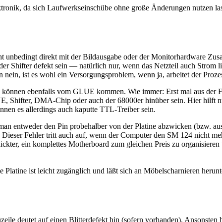
ktronik, da sich Laufwerkseinschübe ohne große Änderungen nutzen la
ht unbedingt direkt mit der Bildausgabe oder der Monitorhardware Zu
 Shifter defekt sein — natürlich nur, wenn das Netzteil auch Strom lie
ein, ist es wohl ein Versorgungsproblem, wenn ja, arbeitet der Prozess
l) können ebenfalls vom GLUE kommen. Wie immer: Erst mal aus der 
E, Shifter, DMA-Chip oder auch der 68000er hinüber sein. Hier hilft
nen es allerdings auch kaputte TTL-Treiber sein.
man entweder den Pin probehalber von der Platine abzwicken (bzw. ausl
n. Dieser Fehler tritt auch auf, wenn der Computer den SM 124 nich
hickter, ein komplettes Motherboard zum gleichen Preis zu organisiere
 Platine ist leicht zugänglich und läßt sich an Möbelscharnieren heru
eile deutet auf einen Blitterdefekt hin (sofern vorhanden). Ansonste