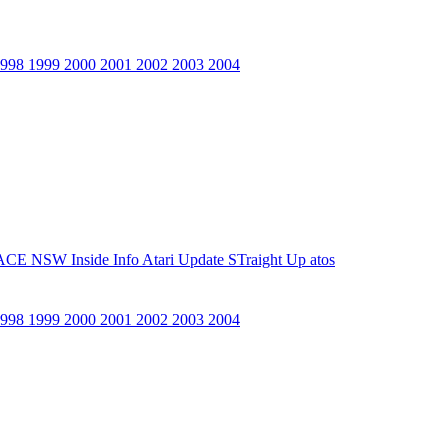
1998
1999
2000
2001
2002
2003
2004
ACE NSW Inside Info
Atari Update
STraight Up
atos
1998
1999
2000
2001
2002
2003
2004