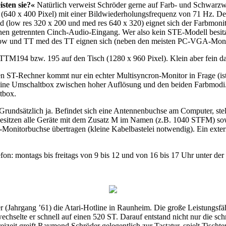
isten sie?«
Natürlich verweist Schröder gerne auf Farb- und Schwarz
 (640 x 400 Pixel) mit einer Bildwiederholungsfrequenz von 71 Hz. D
d (low res 320 x 200 und med res 640 x 320) eignet sich der Farbmo
inen getrennten Cinch-Audio-Eingang. Wer also kein STE-Modell besitz
TT low und TT med des TT eignen sich (neben den meisten PC-VGA-M
m TTM194 bzw. 195 auf den Tisch (1280 x 960 Pixel). Klein aber fein
nen ST-Rechner kommt nur ein echter Multisyncron-Monitor in Frage (is
ine Umschaltbox zwischen hoher Auflösung und den beiden Farbmodi. 
ltbox.
Grundsätzlich ja. Befindet sich eine Antennenbuchse am Computer, ste
esitzen alle Geräte mit dem Zusatz M im Namen (z.B. 1040 STFM) sow
T-Monitorbuchse übertragen (kleine Kabelbastelei notwendig). Ein ex
n: montags bis freitags von 9 bis 12 und von 16 bis 17 Uhr unter d
 (Jahrgang ’61) die Atari-Hotline in Raunheim. Die große Leistungsfäh
selte er schnell auf einen 520 ST. Darauf entstand nicht nur die schr
eizeit greift Raymond Schröder gelegentlich zur Tastatur, spielt Tisch