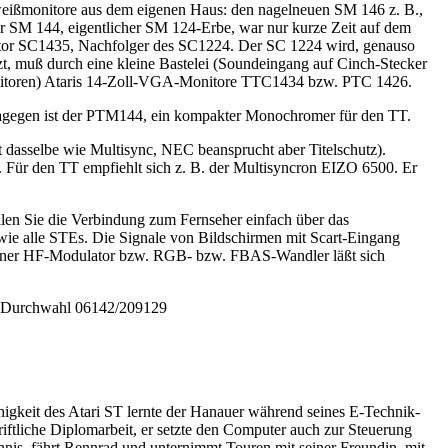
weißmonitore aus dem eigenen Haus: den nagelneuen SM 146 z. B.,
er SM 144, eigentlicher SM 124-Erbe, war nur kurze Zeit auf dem
nitor SC1435, Nachfolger des SC1224. Der SC 1224 wird, genauso
t, muß durch eine kleine Bastelei (Soundeingang auf Cinch-Stecker
onitoren) Ataris 14-Zoll-VGA-Monitore TTC1434 bzw. PTC 1426.
 dagegen ist der PTM144, ein kompakter Monochromer für den TT.
t dasselbe wie Multisync, NEC beansprucht aber Titelschutz).
Für den TT empfiehlt sich z. B. der Multisyncron EIZO 6500. Er
llen Sie die Verbindung zum Fernseher einfach über das
ie alle STEs. Die Signale von Bildschirmen mit Scart-Eingang
terner HF-Modulator bzw. RGB- bzw. FBAS-Wandler läßt sich
er Durchwahl 06142/209129
igkeit des Atari ST lernte der Hanauer während seines E-Technik-
iftliche Diplomarbeit, er setzte den Computer auch zur Steuerung
tennis, fährt Rennrad und unternimmt Touren mit seiner Freundin, mit