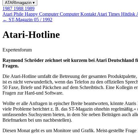
ATARImagazin
▾
1987
1988
1989
Atari Phile
Happy Computer
Computer Kontakt
Atari Times
Hitdisk
← ST-Magazin 05 / 1992
Atari-Hotline
Expertenforum
Raymond Schröder zeichnet seit kurzem bei Atari Deutschland fü
Fragen.
Die Atari-Hotline umfaßt die Betreuung der gesamten Produktpalett
ist es nicht verwunderlich, wenn das Telefon zu den offiziellen Sprec
50 Faxe, Briefe und Päckchen auf dem Schreibtisch. Eine Kollegin erl
Fragen zur Hard-und Software.
Wollte er alle Anfragen in epischer Breite beantworten, könnte Atari
viele Probleme berichtet z. B. das ST-Magazin ohnehin regelmäßig.«
umfassendes Suchsystem bieten, in dem Sie neben Beiträgen auch all
Briefmarken bei uns nachbestellen).
Diesen Monat geht es um Monitore und Grafik. Meist-gestellte Frag