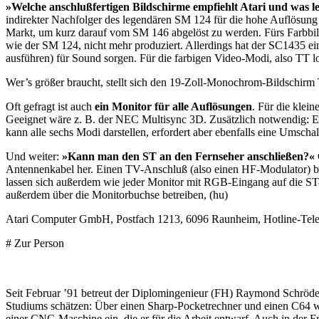
»Welche anschlußfertigen Bildschirme empfiehlt Atari und was le
indirekter Nachfolger des legendären SM 124 für die hohe Auflösung
Markt, um kurz darauf vom SM 146 abgelöst zu werden. Fürs Farbbil
wie der SM 124, nicht mehr produziert. Allerdings hat der SC1435 e
ausführen) für Sound sorgen. Für die farbigen Video-Modi, also 
Wer’s größer braucht, stellt sich den 19-Zoll-Monochrom-Bildschir
Oft gefragt ist auch
ein Monitor für alle Auflösungen
. Für die klei
Geeignet wäre z. B. der NEC Multisync 3D. Zusätzlich notwendig: E
kann alle sechs Modi darstellen, erfordert aber ebenfalls eine Umscha
Und weiter:
»Kann man den ST an den Fernseher anschließen?«
Antennenkabel her. Einen TV-Anschluß (also einen HF-Modulator) b
lassen sich außerdem wie jeder Monitor mit RGB-Eingang auf die S
außerdem über die Monitorbuchse betreiben, (hu)
Atari Computer GmbH, Postfach 1213, 6096 Raunheim, Hotline-Telefo
# Zur Person
Seit Februar ’91 betreut der Diplomingenieur (FH) Raymond Schröder
Studiums schätzen: Über einen Sharp-Pocketrechner und einen C64 wech
einer CNC-Maschine ein, die er für die Arbeit entwarf. Auch in der Fr