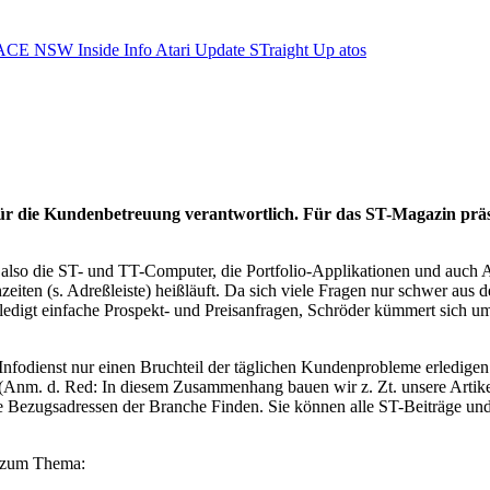
ACE NSW Inside Info
Atari Update
STraight Up
atos
r die Kundenbetreuung verantwortlich. Für das ST-Magazin präsen
e, also die ST- und TT-Computer, die Portfolio-Applikationen und auc
hzeiten (s. Adreßleiste) heißläuft. Da sich viele Fragen nur schwer aus
edigt einfache Prospekt- und Preisanfragen, Schröder kümmert sich ums 
s Infodienst nur einen Bruchteil der täglichen Kundenprobleme erledige
 (Anm. d. Red: In diesem Zusammenhang bauen wir z. Zt. unsere Artike
e Bezugsadressen der Branche Finden. Sie können alle ST-Beiträge und 
e zum Thema: