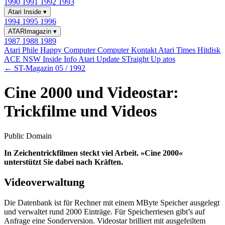
1990
1991
1992
1993
Atari Inside
▾
1994
1995
1996
ATARImagazin
▾
1987
1988
1989
Atari Phile
Happy Computer
Computer Kontakt
Atari Times
Hitdisk
ACE NSW Inside Info
Atari Update
STraight Up
atos
← ST-Magazin 05 / 1992
Cine 2000 und Videostar:
Trickfilme und Videos
Public Domain
In Zeichentrickfilmen steckt viel Arbeit. »Cine 2000«
unterstützt Sie dabei nach Kräften.
Videoverwaltung
Die Datenbank ist für Rechner mit einem MByte Speicher ausgelegt
und verwaltet rund 2000 Einträge. Für Speicherriesen gibt’s auf
Anfrage eine Sonderversion. Videostar brilliert mit ausgefeiltem