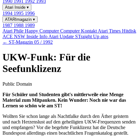
1990
1991
1992
1993
Atari Inside
▾
1994
1995
1996
ATARImagazin
▾
1987
1988
1989
Atari Phile
Happy Computer
Computer Kontakt
Atari Times
Hitdisk
ACE NSW Inside Info
Atari Update
STraight Up
atos
← ST-Magazin 05 / 1992
UKW-Funk: Für die
Seefunklizenz
Public Domain
Für Schüler und Studenten gibt's mittlerweile eine Menge
Material zum Mitpauken. Kein Wunder: Noch nie war das
Lernen so schön wie am ST!
Wollten Sie schon lange als Nachtfalke durch den Äther geistern
und nach Herzenslust auf den geheiligten UKW-Frequenzen senden
und empfangen? Vor die begehrte Funklizenz hat die Deutsche
Bundespost allerdings einen beachtlichen Fragenkatalog gestellt.