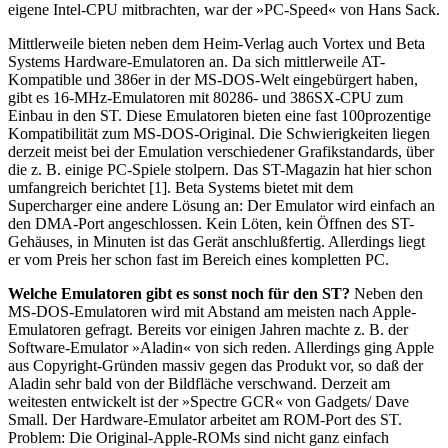
eigene Intel-CPU mitbrachten, war der »PC-Speed« von Hans Sack.
Mittlerweile bieten neben dem Heim-Verlag auch Vortex und Beta
Systems Hardware-Emulatoren an. Da sich mittlerweile AT-
Kompatible und 386er in der MS-DOS-Welt eingebürgert haben,
gibt es 16-MHz-Emulatoren mit 80286- und 386SX-CPU zum
Einbau in den ST. Diese Emulatoren bieten eine fast 100prozentige
Kompatibilität zum MS-DOS-Original. Die Schwierigkeiten liegen
derzeit meist bei der Emulation verschiedener Grafikstandards, über
die z. B. einige PC-Spiele stolpern. Das ST-Magazin hat hier schon
umfangreich berichtet [1]. Beta Systems bietet mit dem
Supercharger eine andere Lösung an: Der Emulator wird einfach an
den DMA-Port angeschlossen. Kein Löten, kein Öffnen des ST-
Gehäuses, in Minuten ist das Gerät anschlußfertig. Allerdings liegt
er vom Preis her schon fast im Bereich eines kompletten PC.
Welche Emulatoren gibt es sonst noch für den ST?
Neben den
MS-DOS-Emulatoren wird mit Abstand am meisten nach Apple-
Emulatoren gefragt. Bereits vor einigen Jahren machte z. B. der
Software-Emulator »Aladin« von sich reden. Allerdings ging Apple
aus Copyright-Gründen massiv gegen das Produkt vor, so daß der
Aladin sehr bald von der Bildfläche verschwand. Derzeit am
weitesten entwickelt ist der »Spectre GCR« von Gadgets/ Dave
Small. Der Hardware-Emulator arbeitet am ROM-Port des ST.
Problem: Die Original-Apple-ROMs sind nicht ganz einfach