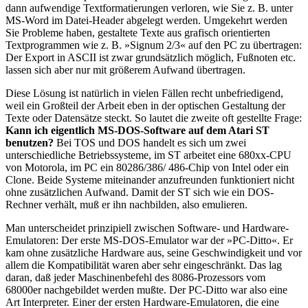
dann aufwendige Textformatierungen verloren, wie Sie z. B. unter
MS-Word im Datei-Header abgelegt werden. Umgekehrt werden
Sie Probleme haben, gestaltete Texte aus grafisch orientierten
Textprogrammen wie z. B. »Signum 2/3« auf den PC zu übertragen:
Der Export in ASCII ist zwar grundsätzlich möglich, Fußnoten etc.
lassen sich aber nur mit größerem Aufwand übertragen.
Diese Lösung ist natürlich in vielen Fällen recht unbefriedigend,
weil ein Großteil der Arbeit eben in der optischen Gestaltung der
Texte oder Datensätze steckt. So lautet die zweite oft gestellte Frage:
Kann ich eigentlich MS-DOS-Software auf dem Atari ST
benutzen?
Bei TOS und DOS handelt es sich um zwei
unterschiedliche Betriebssysteme, im ST arbeitet eine 680xx-CPU
von Motorola, im PC ein 80286/386/ 486-Chip von Intel oder ein
Clone. Beide Systeme miteinander anzufreunden funktioniert nicht
ohne zusätzlichen Aufwand. Damit der ST sich wie ein DOS-
Rechner verhält, muß er ihn nachbilden, also emulieren.
Man unterscheidet prinzipiell zwischen Software- und Hardware-
Emulatoren: Der erste MS-DOS-Emulator war der »PC-Ditto«. Er
kam ohne zusätzliche Hardware aus, seine Geschwindigkeit und vor
allem die Kompatibilität waren aber sehr eingeschränkt. Das lag
daran, daß jeder Maschinenbefehl des 8086-Prozessors vom
68000er nachgebildet werden mußte. Der PC-Ditto war also eine
Art Interpreter. Einer der ersten Hardware-Emulatoren, die eine