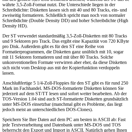
währte 3,5-Zoll-Format nutzt. Die Unterschiede liegen in der
Schreibdichte: Disketten lassen sich mit 40 und 80 Tracks, ein- und
zweiseitig formatieren. Schließlich spricht man noch von normaler
Schreibdichte (Double Density DD) und hoher Schreibdichte (High
Density HD).
Der ST verwendet standardmäßig 3,5-Zoll-Disketten mit 80 Tracks
und 9 Sektoren pro Track. Das ergibt eine Kapazität von 720 KByte
pro Disk. Außerdem gibt es für den ST eine Reihe von
Formatierprogrammen, die Disketten ganz unüblich mit 10, sogar
mit 11 Sektoren formatieren und mit über 80 Tracks. Solche
unkonventionellen Formate verwirren aber eher, da diese Disketten
sich nicht vom Desktop aus mit der Kopierfunktion verdoppeln
lassen.
Anschlußfertige 5 1/4-Zoll-Floppies für den ST gibt es für rund 250
Mark im Fachhandel. MS-DOS-formatierte Disketten können Sie
jederzeit auf dem ST/TT lesen und sofort weiter bearbeiten. Ab der
TOS-Version 1.04 sind auch ST-formatierte Disketten grundsätzlich
unter MS-DOS einsetzbar (manchmal gibt es Probleme, das liegt
jedoch meist an unterschiedlichen DOS-Clones).
Speichern Sie Ihre Daten auf dem PC am besten in ASCII ab: Fast
jede Textverarbeitung und Datenbank unter MS-DOS und TOS
beherrscht den Export und Import in ASCII. Natürlich gehen Ihnen