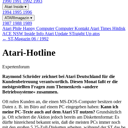
1990
1991
1992
1993
Atari Inside
▾
1994
1995
1996
ATARImagazin
▾
1987
1988
1989
Atari Phile
Happy Computer
Computer Kontakt
Atari Times
Hitdisk
ACE NSW Inside Info
Atari Update
STraight Up
atos
← ST-Magazin 06 / 1992
Atari-Hotline
Expertenforum
Raymond Schröder zeichnet bei Atari Deutschland für die
Kundenbetreuung verantwortlich. Diesen Monat faßt er die
meistgestellten Fragen zum Themenkreis »andere
Betriebssysteme« zusammen.
Oft rufen Kunden an, die einen MS-DOS-Computer besitzen oder
Daten z. B. im Büro auf einem PC eingegeben haben:
Kann ich
meine PC-Texte auch auf dem Atari ST nutzen?
Grundsätzlich
ja. Oft scheitert die Aktion jedoch bereits am Diskettenformat: Es
dürfte hinreichend bekannt sein, daß die meisten PCs immer noch
mit den großen 5,25-Zoll-Disketten arbeiten, während der ST das be