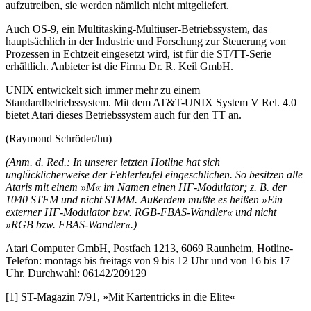
aufzutreiben, sie werden nämlich nicht mitgeliefert.
Auch OS-9, ein Multitasking-Multiuser-Betriebssystem, das
hauptsächlich in der Industrie und Forschung zur Steuerung von
Prozessen in Echtzeit eingesetzt wird, ist für die ST/TT-Serie
erhältlich. Anbieter ist die Firma Dr. R. Keil GmbH.
UNIX entwickelt sich immer mehr zu einem
Standardbetriebssystem. Mit dem AT&T-UNIX System V Rel. 4.0
bietet Atari dieses Betriebssystem auch für den TT an.
(Raymond Schröder/hu)
(Anm. d. Red.: In unserer letzten Hotline hat sich
unglücklicherweise der Fehlerteufel eingeschlichen. So besitzen alle
Ataris mit einem »M« im Namen einen HF-Modulator; z. B. der
1040 STFM und nicht STMM. Außerdem mußte es heißen »Ein
externer HF-Modulator bzw. RGB-FBAS-Wandler« und nicht
»RGB bzw. FBAS-Wandler«.)
Atari Computer GmbH, Postfach 1213, 6069 Raunheim, Hotline-
Telefon: montags bis freitags von 9 bis 12 Uhr und von 16 bis 17
Uhr. Durchwahl: 06142/209129
[1] ST-Magazin 7/91, »Mit Kartentricks in die Elite«