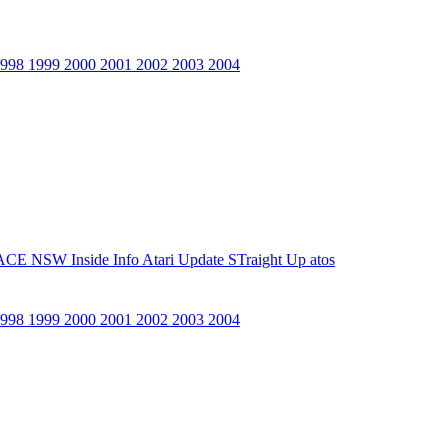
1998
1999
2000
2001
2002
2003
2004
ACE NSW Inside Info
Atari Update
STraight Up
atos
1998
1999
2000
2001
2002
2003
2004