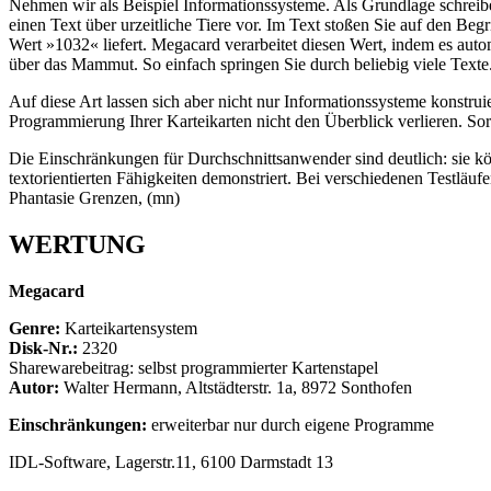
Nehmen wir als Beispiel Informationssysteme. Als Grundlage schreibe
einen Text über urzeitliche Tiere vor. Im Text stoßen Sie auf den B
Wert »1032« liefert. Megacard verarbeitet diesen Wert, indem es aut
über das Mammut. So einfach springen Sie durch beliebig viele Texte
Auf diese Art lassen sich aber nicht nur Informationssysteme konstru
Programmierung Ihrer Karteikarten nicht den Überblick verlieren. Sorg
Die Einschränkungen für Durchschnittsanwender sind deutlich: sie kön
textorientierten Fähigkeiten demonstriert. Bei verschiedenen Testlä
Phantasie Grenzen, (mn)
WERTUNG
Megacard
Genre:
Karteikartensystem
Disk-Nr.:
2320
Sharewarebeitrag: selbst programmierter Kartenstapel
Autor:
Walter Hermann, Altstädterstr. 1a, 8972 Sonthofen
Einschränkungen:
erweiterbar nur durch eigene Programme
IDL-Software, Lagerstr.11, 6100 Darmstadt 13