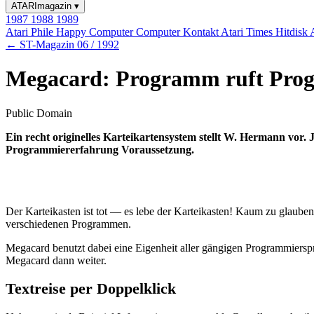
ATARImagazin
▾
1987
1988
1989
Atari Phile
Happy Computer
Computer Kontakt
Atari Times
Hitdisk
← ST-Magazin 06 / 1992
Megacard: Programm ruft Pr
Public Domain
Ein recht originelles Karteikartensystem stellt W. Hermann vor. 
Programmiererfahrung Voraussetzung.
Der Karteikasten ist tot — es lebe der Karteikasten! Kaum zu glauben
verschiedenen Programmen.
Megacard benutzt dabei eine Eigenheit aller gängigen Programmiersp
Megacard dann weiter.
Textreise per Doppelklick