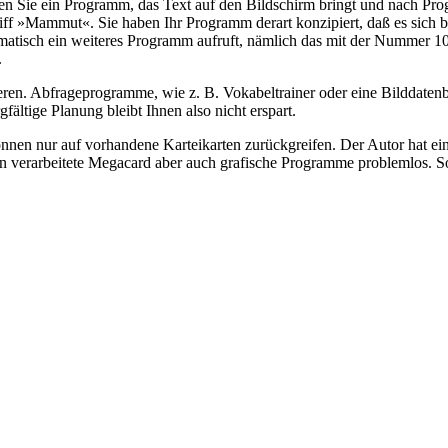
n Sie ein Programm, das Text auf den Bildschirm bringt und nach Progr
egriff »Mammut«. Sie haben Ihr Programm derart konzipiert, daß es sic
omatisch ein weiteres Programm aufruft, nämlich das mit der Nummer 10
.
ieren. Abfrageprogramme, wie z. B. Vokabeltrainer oder eine Bilddatenb
fältige Planung bleibt Ihnen also nicht erspart.
nen nur auf vorhandene Karteikarten zurückgreifen. Der Autor hat eine 
ufen verarbeitete Megacard aber auch grafische Programme problemlos. 