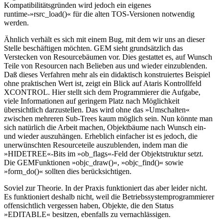
Kompatibilitätsgründen wird jedoch ein eigenes
runtime-»rsrc_load()« für die alten TOS-Versionen notwendig
werden.
Ähnlich verhält es sich mit einem Bug, mit dem wir uns an dieser
Stelle beschäftigen möchten. GEM sieht grundsätzlich das
Verstecken von Resourcebäumen vor. Dies gestattet es, auf Wunsch
Teile von Resourcen nach Belieben aus und wieder einzublenden.
Daß dieses Verfahren mehr als ein didaktisch konstruiertes Beispiel
ohne praktischen Wert ist, zeigt ein Blick auf Ataris Kontrollfeld
XCONTROL. Hier stellt sich dem Programmierer die Aufgabe,
viele Informationen auf geringem Platz nach Möglichkeit
übersichtlich darzustellen. Das wird ohne das »Umschalten«
zwischen mehreren Sub-Trees kaum möglich sein. Nun könnte man
sich natürlich die Arbeit machen, Objektbäume nach Wunsch ein-
und wieder auszuhängen. Erheblich einfacher ist es jedoch, die
unerwünschten Resourceteile auszublenden, indem man die
»HIDETREE«-Bits im »ob_flags«-Feld der Objektstruktur setzt.
Die GEMFunktionen »objc_draw()«, »objc_find()« sowie
»form_do()« sollten dies berücksichtigen.
Soviel zur Theorie. In der Praxis funktioniert das aber leider nicht.
Es funktioniert deshalb nicht, weil die Betriebssystemprogrammierer
offensichtlich vergessen haben, Objekte, die den Status
»EDITABLE« besitzen, ebenfalls zu vernachlässigen.