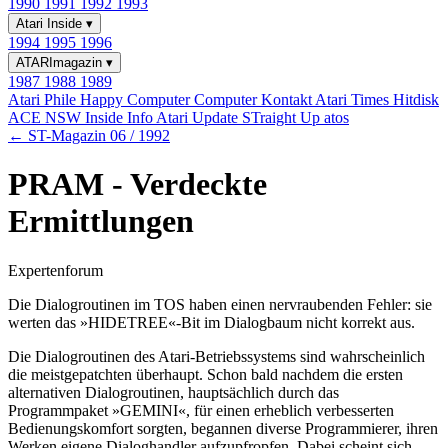
1990
1991
1992
1993
Atari Inside
▾
1994
1995
1996
ATARImagazin
▾
1987
1988
1989
Atari Phile
Happy Computer
Computer Kontakt
Atari Times
Hitdisk
ACE NSW Inside Info
Atari Update
STraight Up
atos
← ST-Magazin 06 / 1992
PRAM - Verdeckte
Ermittlungen
Expertenforum
Die Dialogroutinen im TOS haben einen nervraubenden Fehler: sie
werten das »HIDETREE«-Bit im Dialogbaum nicht korrekt aus.
Die Dialogroutinen des Atari-Betriebssystems sind wahrscheinlich
die meistgepatchten überhaupt. Schon bald nachdem die ersten
alternativen Dialogroutinen, hauptsächlich durch das
Programmpaket »GEMINI«, für einen erheblich verbesserten
Bedienungskomfort sorgten, begannen diverse Programmierer, ihren
Werken eigene Dialoghandler aufzupfropfen. Dabei scheint sich