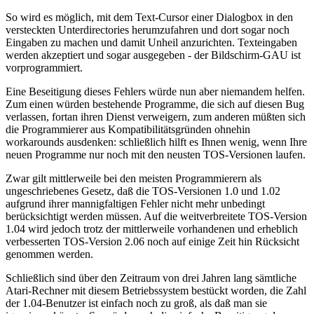
So wird es möglich, mit dem Text-Cursor einer Dialogbox in den
versteckten Unterdirectories herumzufahren und dort sogar noch
Eingaben zu machen und damit Unheil anzurichten. Texteingaben
werden akzeptiert und sogar ausgegeben - der Bildschirm-GAU ist
vorprogrammiert.
Eine Beseitigung dieses Fehlers würde nun aber niemandem helfen.
Zum einen würden bestehende Programme, die sich auf diesen Bug
verlassen, fortan ihren Dienst verweigern, zum anderen müßten sich
die Programmierer aus Kompatibilitätsgründen ohnehin
workarounds ausdenken: schließlich hilft es Ihnen wenig, wenn Ihre
neuen Programme nur noch mit den neusten TOS-Versionen laufen.
Zwar gilt mittlerweile bei den meisten Programmierern als
ungeschriebenes Gesetz, daß die TOS-Versionen 1.0 und 1.02
aufgrund ihrer mannigfaltigen Fehler nicht mehr unbedingt
berücksichtigt werden müssen. Auf die weitverbreitete TOS-Version
1.04 wird jedoch trotz der mittlerweile vorhandenen und erheblich
verbesserten TOS-Version 2.06 noch auf einige Zeit hin Rücksicht
genommen werden.
Schließlich sind über den Zeitraum von drei Jahren lang sämtliche
Atari-Rechner mit diesem Betriebssystem bestückt worden, die Zahl
der 1.04-Benutzer ist einfach noch zu groß, als daß man sie