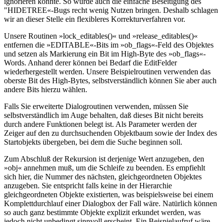
ignorieren könnte. So würde auch die einfache Beseitigung des
"HIDETREE«-Bugs recht wenig Nutzen bringen. Deshalb schlagen
wir an dieser Stelle ein flexibleres Korrekturverfahren vor.
Unsere Routinen »lock_editables()« und »release_editables()«
entfernen die »EDITABLE«-Bits im »ob_flags«-Feld des Objektes
und setzen als Markierung ein Bit im High-Byte des »ob_flags«-
Words. Anhand derer können bei Bedarf die EditFelder
wiederhergestellt werden. Unsere Beispielroutinen verwenden das
oberste Bit des High-Bytes, selbstverständlich können Sie aber auch
andere Bits hierzu wählen.
Falls Sie erweiterte Dialogroutinen verwenden, müssen Sie
selbstverständlich im Auge behalten, daß dieses Bit nicht bereits
durch andere Funktionen belegt ist. Als Parameter werden der
Zeiger auf den zu durchsuchenden Objektbaum sowie der Index des
Startobjekts übergeben, bei dem die Suche beginnen soll.
Zum Abschluß der Rekursion ist derjenige Wert anzugeben, den
»obj« annehmen muß, um die Schleife zu beenden. Es empfiehlt
sich hier, die Nummer des nächsten, gleichgeordneten Objektes
anzugeben. Sie entspricht falls keine in der Hierarchie
gleichgeordneten Objekte existierten, was beispielsweise bei einem
Komplettdurchlauf einer Dialogbox der Fall wäre. Natürlich können
so auch ganz bestimmte Objekte explizit erkundet werden, was
jedoch nicht unbedingt sinnvoll erscheint. Ein Beispielaufruf wäre