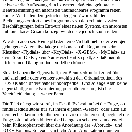
teilweise die Auffassung durchzusetzen, daß eine gelungene
Benutzerführung ein ansonsten unbrauchbares Programm retten
könne. Wir halten dem jedoch entgegen: Zwar zählt der
Bedienungskomfort eines Programmes zu den zeitintensivsten
Beschäftigungen beim Entwurf eines neuen Systems, ein ansonsten
unbrauchbares Gesamtkonzept werden sie jedoch kaum retten.
Wie dem auch sei: Heute pflastern eine Vielfalt mehr oder weniger
gelungener Alternativdialoge die Landschaft. Begonnen beim
Klassiker »Flydials« über »KeyDials«, »X-GEM«, »MyDials« zu
den »Spoil-Dials«, kein Name erscheint zu platt, als daß man ihn
nicht seinen Dialogroutinen verleihen könne.
Sie alle haben die Eigenschaft, den Benutzerkomfort zu erhöhen
und sind mehr oder weniger sowohl zu den Originalroutinen des
TOS als auch untereinander inkompatibel. Und solange Atari keine
eigenständige neue Normierung präsentieren kann, ist eine
Vereinheitlichung in weiter Ferne.
Die Tücke liegt wie so oft, im Detail. Es beginnt bei der Frage, ob
runde RadioButtons nur auf ihrem eigenen »Gebiet« oder auch auf
dem rechts davon befindlichen Text zu selektieren sind, begleitet die
Frage, ob und wie »hinter« die Dialoge zu schauen ist und endet
beim Philosophenstreit über die Anordnung der »Abbruch«- und
»OK«-Buttons. So legen sämtliche Atari-Applikationen und ein