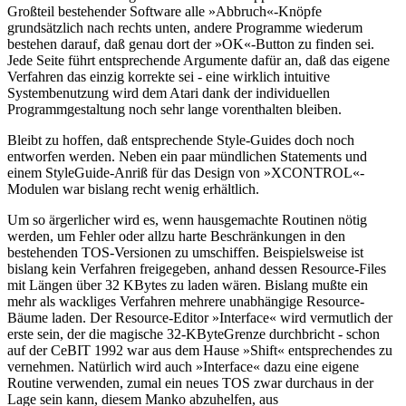
Großteil bestehender Software alle »Abbruch«-Knöpfe
grundsätzlich nach rechts unten, andere Programme wiederum
bestehen darauf, daß genau dort der »OK«-Button zu finden sei.
Jede Seite führt entsprechende Argumente dafür an, daß das eigene
Verfahren das einzig korrekte sei - eine wirklich intuitive
Systembenutzung wird dem Atari dank der individuellen
Programmgestaltung noch sehr lange vorenthalten bleiben.
Bleibt zu hoffen, daß entsprechende Style-Guides doch noch
entworfen werden. Neben ein paar mündlichen Statements und
einem StyleGuide-Anriß für das Design von »XCONTROL«-
Modulen war bislang recht wenig erhältlich.
Um so ärgerlicher wird es, wenn hausgemachte Routinen nötig
werden, um Fehler oder allzu harte Beschränkungen in den
bestehenden TOS-Versionen zu umschiffen. Beispielsweise ist
bislang kein Verfahren freigegeben, anhand dessen Resource-Files
mit Längen über 32 KBytes zu laden wären. Bislang mußte ein
mehr als wackliges Verfahren mehrere unabhängige Resource-
Bäume laden. Der Resource-Editor »Interface« wird vermutlich der
erste sein, der die magische 32-KByteGrenze durchbricht - schon
auf der CeBIT 1992 war aus dem Hause »Shift« entsprechendes zu
vernehmen. Natürlich wird auch »Interface« dazu eine eigene
Routine verwenden, zumal ein neues TOS zwar durchaus in der
Lage sein kann, diesem Manko abzuhelfen, aus