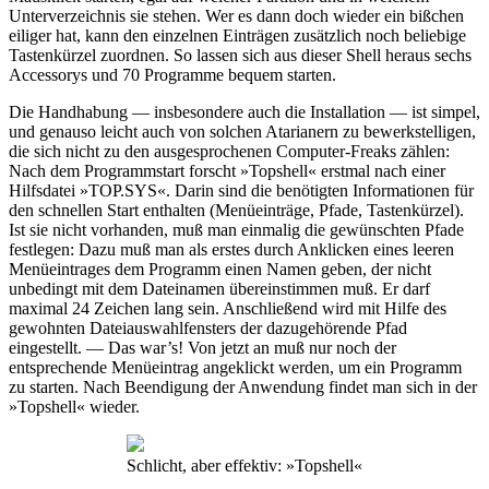
Unterverzeichnis sie stehen. Wer es dann doch wieder ein bißchen
eiliger hat, kann den einzelnen Einträgen zusätzlich noch beliebige
Tastenkürzel zuordnen. So lassen sich aus dieser Shell heraus sechs
Accessorys und 70 Programme bequem starten.
Die Handhabung — insbesondere auch die Installation — ist simpel,
und genauso leicht auch von solchen Atarianern zu bewerkstelligen,
die sich nicht zu den ausgesprochenen Computer-Freaks zählen:
Nach dem Programmstart forscht »Topshell« erstmal nach einer
Hilfsdatei »TOP.SYS«. Darin sind die benötigten Informationen für
den schnellen Start enthalten (Menüeinträge, Pfade, Tastenkürzel).
Ist sie nicht vorhanden, muß man einmalig die gewünschten Pfade
festlegen: Dazu muß man als erstes durch Anklicken eines leeren
Menüeintrages dem Programm einen Namen geben, der nicht
unbedingt mit dem Dateinamen übereinstimmen muß. Er darf
maximal 24 Zeichen lang sein. Anschließend wird mit Hilfe des
gewohnten Dateiauswahlfensters der dazugehörende Pfad
eingestellt. — Das war’s! Von jetzt an muß nur noch der
entsprechende Menüeintrag angeklickt werden, um ein Programm
zu starten. Nach Beendigung der Anwendung findet man sich in der
»Topshell« wieder.
Schlicht, aber effektiv: »Topshell«