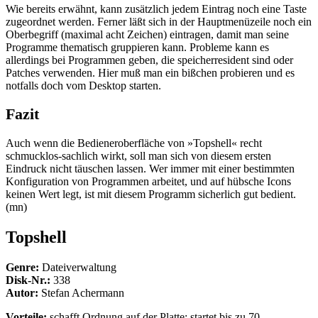
Wie bereits erwähnt, kann zusätzlich jedem Eintrag noch eine Taste
zugeordnet werden. Ferner läßt sich in der Hauptmenüzeile noch ein
Oberbegriff (maximal acht Zeichen) eintragen, damit man seine
Programme thematisch gruppieren kann. Probleme kann es
allerdings bei Programmen geben, die speicherresident sind oder
Patches verwenden. Hier muß man ein bißchen probieren und es
notfalls doch vom Desktop starten.
Fazit
Auch wenn die Bedieneroberfläche von »Topshell« recht
schmucklos-sachlich wirkt, soll man sich von diesem ersten
Eindruck nicht täuschen lassen. Wer immer mit einer bestimmten
Konfiguration von Programmen arbeitet, und auf hübsche Icons
keinen Wert legt, ist mit diesem Programm sicherlich gut bedient.
(mn)
Topshell
Genre:
Dateiverwaltung
Disk-Nr.:
338
Autor:
Stefan Achermann
Vorteile:
schafft Ordnung auf der Platte; startet bis zu 70