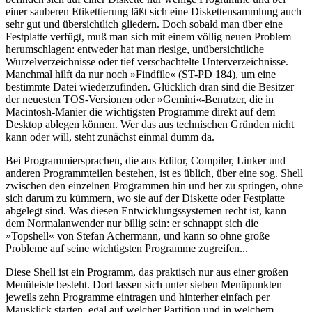
einer sauberen Etikettierung läßt sich eine Diskettensammlung auch
sehr gut und übersichtlich gliedern. Doch sobald man über eine
Festplatte verfügt, muß man sich mit einem völlig neuen Problem
herumschlagen: entweder hat man riesige, unübersichtliche
Wurzelverzeichnisse oder tief verschachtelte Unterverzeichnisse.
Manchmal hilft da nur noch »Findfile« (ST-PD 184), um eine
bestimmte Datei wiederzufinden. Glücklich dran sind die Besitzer
der neuesten TOS-Versionen oder »Gemini«-Benutzer, die in
Macintosh-Manier die wichtigsten Programme direkt auf dem
Desktop ablegen können. Wer das aus technischen Gründen nicht
kann oder will, steht zunächst einmal dumm da.
Bei Programmiersprachen, die aus Editor, Compiler, Linker und
anderen Programmteilen bestehen, ist es üblich, über eine sog. Shell
zwischen den einzelnen Programmen hin und her zu springen, ohne
sich darum zu kümmern, wo sie auf der Diskette oder Festplatte
abgelegt sind. Was diesen Entwicklungssystemen recht ist, kann
dem Normalanwender nur billig sein: er schnappt sich die
»Topshell« von Stefan Achermann, und kann so ohne große
Probleme auf seine wichtigsten Programme zugreifen...
Diese Shell ist ein Programm, das praktisch nur aus einer großen
Menüleiste besteht. Dort lassen sich unter sieben Menüpunkten
jeweils zehn Programme eintragen und hinterher einfach per
Mausklick starten, egal auf welcher Partition und in welchem