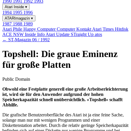
1990
1991
1992
1993
Atari Inside
▾
1994
1995
1996
ATARImagazin
▾
1987
1988
1989
Atari Phile
Happy Computer
Computer Kontakt
Atari Times
Hitdisk
ACE NSW Inside Info
Atari Update
STraight Up
atos
← ST-Magazin 06 / 1992
Topshell: Die graue Eminenz
für große Platten
Public Domain
Obwohl eine Festplatte generell eine große Arbeitserleichterung
ist, wird sie für den Anwender aufgrund der hohen
Speicherkapazität schnell unübersichtlich. »Topshell« schafft
Abhilfe.
Die grafische Benutzeroberfläche des Atari ist ja eine feine Sache,
solange man nur mit wenigen Programmen und einer
Diskettenstation arbeitet. Durch die relativ geringe Speicherkapazität
befinden sich auf einer Diskette nur wenige Programme und bei