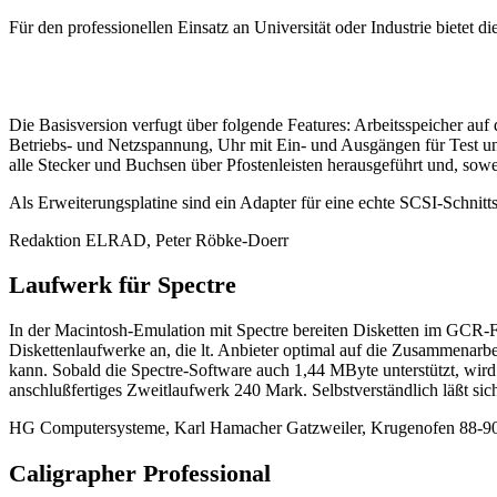
Für den professionellen Einsatz an Universität oder Industrie biete
Die Basisversion verfugt über folgende Features: Arbeitsspeicher au
Betriebs- und Netzspannung, Uhr mit Ein- und Ausgängen für Test 
alle Stecker und Buchsen über Pfostenleisten herausgeführt und, sowe
Als Erweiterungsplatine sind ein Adapter für eine echte SCSI-Schnitts
Redaktion ELRAD, Peter Röbke-Doerr
Laufwerk für Spectre
In der Macintosh-Emulation mit Spectre bereiten Disketten im GCR-F
Diskettenlaufwerke an, die lt. Anbieter optimal auf die Zusammenarbe
kann. Sobald die Spectre-Software auch 1,44 MByte unterstützt, wird
anschlußfertiges Zweitlaufwerk 240 Mark. Selbstverständlich läßt s
HG Computersysteme, Karl Hamacher Gatzweiler, Krugenofen 88-9
Caligrapher Professional