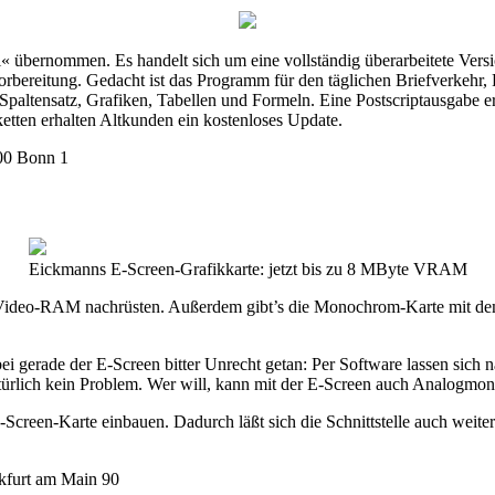
l« übernommen. Es handelt sich um eine vollständig überarbeitete Vers
ereitung. Gedacht ist das Programm für den täglichen Briefverkehr, P
paltensatz, Grafiken, Tabellen und Formeln. Eine Postscriptausgabe e
etten erhalten Altkunden ein kostenloses Update.
300 Bonn 1
Eickmanns E-Screen-Grafikkarte: jetzt bis zu 8 MByte VRAM
 Video-RAM nachrüsten. Außerdem gibt’s die Monochrom-Karte mit dem
ei gerade der E-Screen bitter Unrecht getan: Per Software lassen sich 
rlich kein Problem. Wer will, kann mit der E-Screen auch Analogmoni
die E-Screen-Karte einbauen. Dadurch läßt sich die Schnittstelle auch
kfurt am Main 90