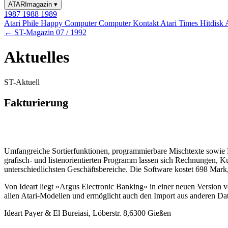
ATARImagazin
▾
1987
1988
1989
Atari Phile
Happy Computer
Computer Kontakt
Atari Times
Hitdisk
← ST-Magazin 07 / 1992
Aktuelles
ST-Aktuell
Fakturierung
Umfangreiche Sortierfunktionen, programmierbare Mischtexte sowie 
grafisch- und listenorientierten Programm lassen sich Rechnungen, K
unterschiedlichsten Geschäftsbereiche. Die Software kostet 698 Mark,
Von Ideart liegt »Argus Electronic Banking« in einer neuen Version 
allen Atari-Modellen und ermöglicht auch den Import aus anderen Dat
Ideart Payer & El Bureiasi, Löberstr. 8,6300 Gießen