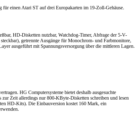
g für einen Atari ST auf drei Europakarten im 19-Zoll-Gehäuse.
hließbar, HD-Disketten nutzbar, Watchdog-Timer, Abfrage der 5-V-
 steckbar), getrennte Ausgänge für Monochrom- und Farbmonitore,
h-Layer ausgeführt mit Spannungsversorgung über die mittleren Lagen.
 vertragen. HG Computersysteme bietet deshalb ausgesuchte
s zur Zeit allerdings nur 800-KByte-Disketten schreiben und lesen
eten HD-Kits). Die Einbauversion kostet 160 Mark, ein
verwenden.