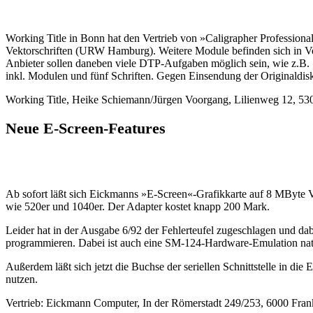
Working Title in Bonn hat den Vertrieb von »Caligrapher Professiona
Vektorschriften (URW Hamburg). Weitere Module befinden sich in Vorb
Anbieter sollen daneben viele DTP-Aufgaben möglich sein, wie z.B. S
inkl. Modulen und fünf Schriften. Gegen Einsendung der Originaldisk
Working Title, Heike Schiemann/Jürgen Voorgang, Lilienweg 12, 5
Neue E-Screen-Features
Ab sofort läßt sich Eickmanns »E-Screen«-Grafikkarte auf 8 MByte
wie 520er und 1040er. Der Adapter kostet knapp 200 Mark.
Leider hat in der Ausgabe 6/92 der Fehlerteufel zugeschlagen und dab
programmieren. Dabei ist auch eine SM-124-Hardware-Emulation natü
Außerdem läßt sich jetzt die Buchse der seriellen Schnittstelle in 
nutzen.
Vertrieb: Eickmann Computer, In der Römerstadt 249/253, 6000 Fran