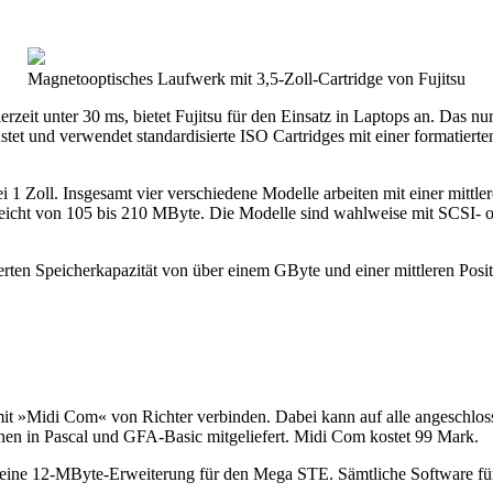
Magnetooptisches Laufwerk mit 3,5-Zoll-Cartridge von Fujitsu
ierzeit unter 30 ms, bietet Fujitsu für den Einsatz in Laptops an. Das
üstet und verwendet standardisierte ISO Cartridges mit einer formatie
 Zoll. Insgesamt vier verschiedene Modelle arbeiten mit einer mittler
eicht von 105 bis 210 MByte. Die Modelle sind wahlweise mit SCSI- o
ierten Speicherkapazität von über einem GByte und einer mittleren Posit
 mit »Midi Com« von Richter verbinden. Dabei kann auf alle angeschloss
n in Pascal und GFA-Basic mitgeliefert. Midi Com kostet 99 Mark.
r seine 12-MByte-Erweiterung für den Mega STE. Sämtliche Software für