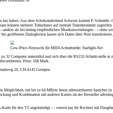
 4600 Dortmund 50
 zu tun haben. Aus dem Schokoladenland Schweiz kommt P. Schmidts »
sam können mehrere Teilnehmer auf zentrale Datenbestände zugreifen 
-anders als bei timing-empfindlichen Musikanwendungen — ohne weiter
ei geöffneten Dialogboxen lassen sich Daten über Netz transferieren.
Low-Price-Netzwerk für MIDI-Schnittstelle: Starlight-Net
 zu 32 Computer unterstützt und sich über die RS232-Schnitt-stelle in 
Paßwortebenen. Preis: 168 Mark.
artenmattweg 20, CH-4145 Gempen
e Möglichkeit, mit bis zu 64 MByte linear adressierbarem Speicher zu 
stückung und Kombination mit anderen Karten rät der Hersteller allerd
z-Karte für den TT angekündigt — vorerst nur für Rechner mit Daught