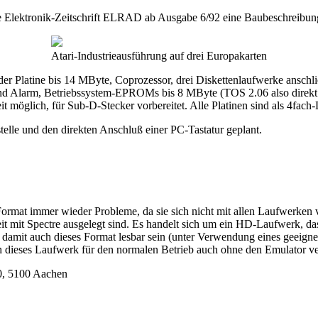
t die Elektronik-Zeitschrift ELRAD ab Ausgabe 6/92 eine Baubeschreibun
Atari-Industrieausführung auf drei Europakarten
f der Platine bis 14 MByte, Coprozessor, drei Diskettenlaufwerke ansc
und Alarm, Betriebssystem-EPROMs bis 8 MByte (TOS 2.06 also direkt
it möglich, für Sub-D-Stecker vorbereitet. Alle Platinen sind als 4fac
telle und den direkten Anschluß einer PC-Tastatur geplant.
ormat immer wieder Probleme, da sie sich nicht mit allen Laufwerken
it mit Spectre ausgelegt sind. Es handelt sich um ein HD-Laufwerk, da
 damit auch dieses Format lesbar sein (unter Verwendung eines geeign
ich dieses Laufwerk für den normalen Betrieb auch ohne den Emulator 
0, 5100 Aachen