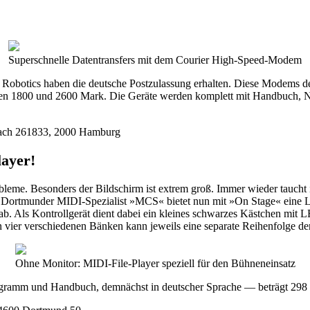
Superschnelle Datentransfers mit dem Courier High-Speed-Modem
obotics haben die deutsche Postzulassung erhalten. Diese Modems der 
chen 1800 und 2600 Mark. Die Geräte werden komplett mit Handbuch,
tfach 261833, 2000 Hamburg
layer!
obleme. Besonders der Bildschirm ist extrem groß. Immer wieder taucht 
 Dortmunder MIDI-Spezialist »MCS« bietet nun mit »On Stage« eine L
. Als Kontrollgerät dient dabei ein kleines schwarzes Kästchen mit LE
den vier verschiedenen Bänken kann jeweils eine separate Reihenfolge 
Ohne Monitor: MIDI-File-Player speziell für den Bühneneinsatz
ogramm und Handbuch, demnächst in deutscher Sprache — beträgt 298 