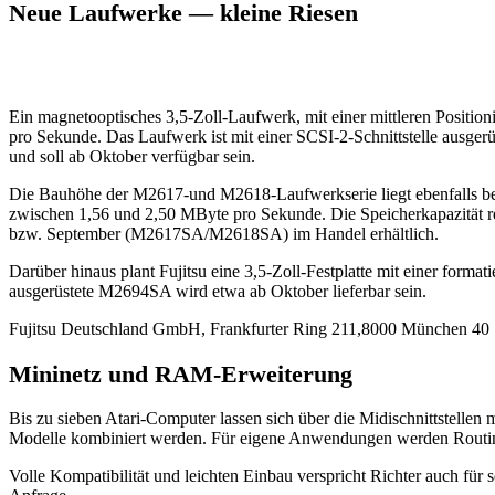
Neue Laufwerke — kleine Riesen
Ein magnetooptisches 3,5-Zoll-Laufwerk, mit einer mittleren Position
pro Sekunde. Das Laufwerk ist mit einer SCSI-2-Schnittstelle ausger
und soll ab Oktober verfügbar sein.
Die Bauhöhe der M2617-und M2618-Laufwerkserie liegt ebenfalls bei 1
zwischen 1,56 und 2,50 MByte pro Sekunde. Die Speicherkapazität r
bzw. September (M2617SA/M2618SA) im Handel erhältlich.
Darüber hinaus plant Fujitsu eine 3,5-Zoll-Festplatte mit einer format
ausgerüstete M2694SA wird etwa ab Oktober lieferbar sein.
Fujitsu Deutschland GmbH, Frankfurter Ring 211,8000 München 40
Mininetz und RAM-Erweiterung
Bis zu sieben Atari-Computer lassen sich über die Midischnittstellen
Modelle kombiniert werden. Für eigene Anwendungen werden Routine
Volle Kompatibilität und leichten Einbau verspricht Richter auch fü