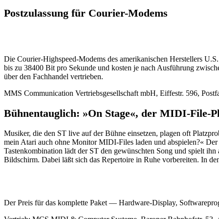
Postzulassung für Courier-Modems
Die Courier-Highspeed-Modems des amerikanischen Herstellers U.S. R
bis zu 38400 Bit pro Sekunde und kosten je nach Ausführung zwis
über den Fachhandel vertrieben.
MMS Communication Vertriebsgesellschaft mbH, Eiffestr. 596, Pos
Bühnentauglich: »On Stage«, der MIDI-File-P
Musiker, die den ST live auf der Bühne einsetzen, plagen oft Platzpr
mein Atari auch ohne Monitor MIDI-Files laden und abspielen?« Der
Tastenkombination lädt der ST den gewünschten Song und spielt ihn ab
Bildschirm. Dabei läßt sich das Repertoire in Ruhe vorbereiten. In 
Der Preis für das komplette Paket — Hardware-Display, Softwarepr