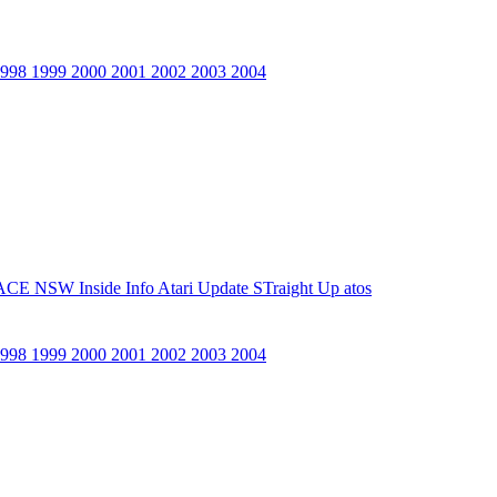
1998
1999
2000
2001
2002
2003
2004
ACE NSW Inside Info
Atari Update
STraight Up
atos
1998
1999
2000
2001
2002
2003
2004