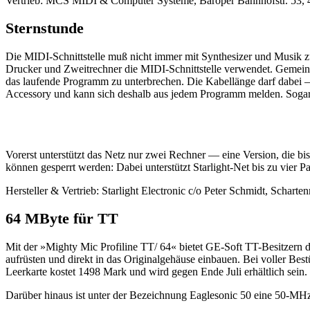
Vertrieb: MCS MIDI & Computer Systeme, Baroper Bahnhofstr. 53,
Sternstunde
Die MIDI-Schnittstelle muß nicht immer mit Synthesizer und Musik
Drucker und Zweitrechner die MIDI-Schnittstelle verwendet. Gemein
das laufende Programm zu unterbrechen. Die Kabellänge darf dabei —
Accessory und kann sich deshalb aus jedem Programm melden. Sogar b
Vorerst unterstützt das Netz nur zwei Rechner — eine Version, die bis
können gesperrt werden: Dabei unterstützt Starlight-Net bis zu vier 
Hersteller & Vertrieb: Starlight Electronic c/o Peter Schmidt, Sch
64 MByte für TT
Mit der »Mighty Mic Profiline TT/ 64« bietet GE-Soft TT-Besitzern di
aufrüsten und direkt in das Originalgehäuse einbauen. Bei voller Be
Leerkarte kostet 1498 Mark und wird gegen Ende Juli erhältlich sein.
Darüber hinaus ist unter der Bezeichnung Eaglesonic 50 eine 50-MH