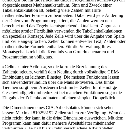
abgeschlossenes Mathematikstudium. Sinn und Zweck einer
Tabellenkalkulation ist, beliebig viele Zahlen mit Hilfe
mathematischer Formeln zu bearbeiten. Dabei wird jede Änderung
der Daten vom Programm registriert, die Zahlen werden neu
berechnet und das Ergebnis entsprechend aktualisiert. Zugunsten
möglichst großer Flexibilität verwenden die Tabellenkalkulationen
ein spezielles Konzept. Jede Zelle wird über die Angabe von Spalte
und Zeile angesprochen. Zellen können entweder Text, Zahlen oder
mathematische Formeln enthalten. Für die Verwaltung Ihres
Monatsgehalts reicht die Kenntnis von Grundrechenarten und
Prozentrechnung völlig aus.
»Cellular Inter Actions«, so die korrekte Bezeichnung des
Zahlenjongleurs, verhilft dem Neuling durch vollständige GEM-
Einbindung zu leichtem Einstieg. Die meisten Funktionen lassen
sich anwenderfreundlich über die Maus aktivieren. Das flinke
Tierchen sorgt beim Ansteuern bestimmter Zellen für die nötige
Geschwindigkeit und reduziert bei manchen Funktionen sogar die
Eingabe der Zellenkoordinaten auf einen simplen Doppelklick.
Die Dimensionen eines CIA-Arbeitsblattes können sich sehen
lassen: Maximal 8192*8192 Zellen stehen zur Verfügung. Wem das
nicht reicht, der kann in die dritte Dimension ausweichen. Mit dem
Programm kann man dafür mehrere Arbeitsblätter miteinander
verknüpfen. CIA hält bis zu zehn verschiedene Arbeitsblätter