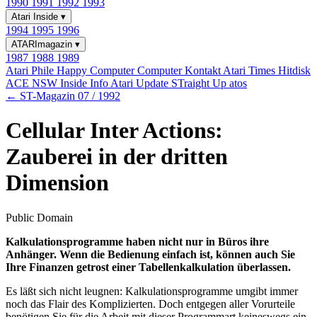
1990
1991
1992
1993
Atari Inside
▾
1994
1995
1996
ATARImagazin
▾
1987
1988
1989
Atari Phile
Happy Computer
Computer Kontakt
Atari Times
Hitdisk
ACE NSW Inside Info
Atari Update
STraight Up
atos
← ST-Magazin 07 / 1992
Cellular Inter Actions:
Zauberei in der dritten
Dimension
Public Domain
Kalkulationsprogramme haben nicht nur in Büros ihre
Anhänger. Wenn die Bedienung einfach ist, können auch Sie
Ihre Finanzen getrost einer Tabellenkalkulation überlassen.
Es läßt sich nicht leugnen: Kalkulationsprogramme umgibt immer
noch das Flair des Komplizierten. Doch entgegen aller Vorurteile
benötigen Sie für die Arbeit mit dieser Programmart keineswegs ein