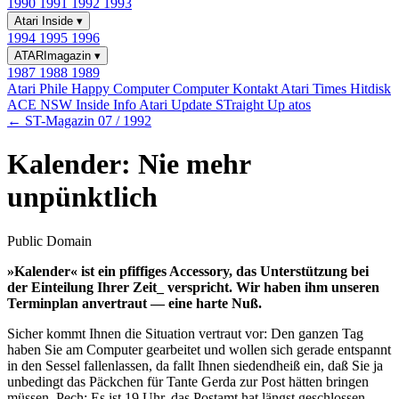
1990
1991
1992
1993
Atari Inside
▾
1994
1995
1996
ATARImagazin
▾
1987
1988
1989
Atari Phile
Happy Computer
Computer Kontakt
Atari Times
Hitdisk
ACE NSW Inside Info
Atari Update
STraight Up
atos
← ST-Magazin 07 / 1992
Kalender: Nie mehr
unpünktlich
Public Domain
»Kalender« ist ein pfiffiges Accessory, das Unterstützung bei
der Einteilung Ihrer Zeit_ verspricht. Wir haben ihm unseren
Terminplan anvertraut — eine harte Nuß.
Sicher kommt Ihnen die Situation vertraut vor: Den ganzen Tag
haben Sie am Computer gearbeitet und wollen sich gerade entspannt
in den Sessel fallenlassen, da fallt Ihnen siedendheiß ein, daß Sie ja
unbedingt das Päckchen für Tante Gerda zur Post hätten bringen
müssen. Pech: Es ist 19 Uhr, das Postamt hat längst geschlossen.