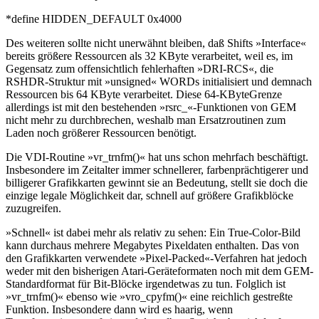
*define HIDDEN_DEFAULT 0x4000
Des weiteren sollte nicht unerwähnt bleiben, daß Shifts »Interface«
bereits größere Ressourcen als 32 KByte verarbeitet, weil es, im
Gegensatz zum offensichtlich fehlerhaften »DRI-RCS«, die
RSHDR-Struktur mit »unsigned« WORDs initialisiert und demnach
Ressourcen bis 64 KByte verarbeitet. Diese 64-KByteGrenze
allerdings ist mit den bestehenden »rsrc_«-Funktionen von GEM
nicht mehr zu durchbrechen, weshalb man Ersatzroutinen zum
Laden noch größerer Ressourcen benötigt.
Die VDI-Routine »vr_trnfm()« hat uns schon mehrfach beschäftigt.
Insbesondere im Zeitalter immer schnellerer, farbenprächtigerer und
billigerer Grafikkarten gewinnt sie an Bedeutung, stellt sie doch die
einzige legale Möglichkeit dar, schnell auf größere Grafikblöcke
zuzugreifen.
»Schnell« ist dabei mehr als relativ zu sehen: Ein True-Color-Bild
kann durchaus mehrere Megabytes Pixeldaten enthalten. Das von
den Grafikkarten verwendete »Pixel-Packed«-Verfahren hat jedoch
weder mit den bisherigen Atari-Geräteformaten noch mit dem GEM-
Standardformat für Bit-Blöcke irgendetwas zu tun. Folglich ist
»vr_trnfm()« ebenso wie »vro_cpyfm()« eine reichlich gestreßte
Funktion. Insbesondere dann wird es haarig, wenn