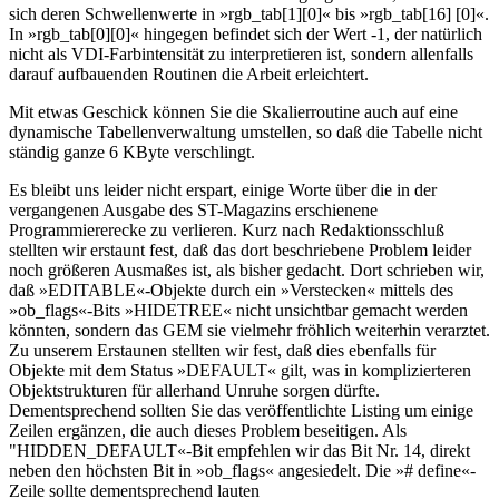
sich deren Schwellenwerte in »rgb_tab[1][0]« bis »rgb_tab[16] [0]«.
In »rgb_tab[0][0]« hingegen befindet sich der Wert -1, der natürlich
nicht als VDI-Farbintensität zu interpretieren ist, sondern allenfalls
darauf aufbauenden Routinen die Arbeit erleichtert.
Mit etwas Geschick können Sie die Skalierroutine auch auf eine
dynamische Tabellenverwaltung umstellen, so daß die Tabelle nicht
ständig ganze 6 KByte verschlingt.
Es bleibt uns leider nicht erspart, einige Worte über die in der
vergangenen Ausgabe des ST-Magazins erschienene
Programmiererecke zu verlieren. Kurz nach Redaktionsschluß
stellten wir erstaunt fest, daß das dort beschriebene Problem leider
noch größeren Ausmaßes ist, als bisher gedacht. Dort schrieben wir,
daß »EDITABLE«-Objekte durch ein »Verstecken« mittels des
»ob_flags«-Bits »HIDETREE« nicht unsichtbar gemacht werden
könnten, sondern das GEM sie vielmehr fröhlich weiterhin verarztet.
Zu unserem Erstaunen stellten wir fest, daß dies ebenfalls für
Objekte mit dem Status »DEFAULT« gilt, was in komplizierteren
Objektstrukturen für allerhand Unruhe sorgen dürfte.
Dementsprechend sollten Sie das veröffentlichte Listing um einige
Zeilen ergänzen, die auch dieses Problem beseitigen. Als
"HIDDEN_DEFAULT«-Bit empfehlen wir das Bit Nr. 14, direkt
neben den höchsten Bit in »ob_flags« angesiedelt. Die »# define«-
Zeile sollte dementsprechend lauten