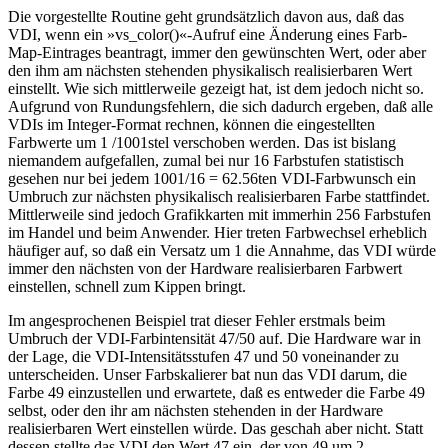
Die vorgestellte Routine geht grundsätzlich davon aus, daß das
VDI, wenn ein »vs_color()«-Aufruf eine Änderung eines Farb-
Map-Eintrages beantragt, immer den gewünschten Wert, oder aber
den ihm am nächsten stehenden physikalisch realisierbaren Wert
einstellt. Wie sich mittlerweile gezeigt hat, ist dem jedoch nicht so.
Aufgrund von Rundungsfehlern, die sich dadurch ergeben, daß alle
VDIs im Integer-Format rechnen, können die eingestellten
Farbwerte um 1 /1001stel verschoben werden. Das ist bislang
niemandem aufgefallen, zumal bei nur 16 Farbstufen statistisch
gesehen nur bei jedem 1001/16 = 62.56ten VDI-Farbwunsch ein
Umbruch zur nächsten physikalisch realisierbaren Farbe stattfindet.
Mittlerweile sind jedoch Grafikkarten mit immerhin 256 Farbstufen
im Handel und beim Anwender. Hier treten Farbwechsel erheblich
häufiger auf, so daß ein Versatz um 1 die Annahme, das VDI würde
immer den nächsten von der Hardware realisierbaren Farbwert
einstellen, schnell zum Kippen bringt.
Im angesprochenen Beispiel trat dieser Fehler erstmals beim
Umbruch der VDI-Farbintensität 47/50 auf. Die Hardware war in
der Lage, die VDI-Intensitätsstufen 47 und 50 voneinander zu
unterscheiden. Unser Farbskalierer bat nun das VDI darum, die
Farbe 49 einzustellen und erwartete, daß es entweder die Farbe 49
selbst, oder den ihr am nächsten stehenden in der Hardware
realisierbaren Wert einstellen würde. Das geschah aber nicht. Statt
dessen stellte das VDI den Wert 47 ein, der von 49 um 2