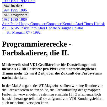
1990
1991
1992
1993
Atari Inside
▾
1994
1995
1996
ATARImagazin
▾
1987
1988
1989
Atari Phile
Happy Computer
Computer Kontakt
Atari Times
Hitdisk
ACE NSW Inside Info
Atari Update
STraight Up
atos
← ST-Magazin 07 / 1992
Programmiererecke -
Farbskalierer, die II.
Mittlerweile sind VDI-Grafiktreiber für Darstellungen mit
mehr als 12 Bit Farbtiefe pro Pixel kein unerschwinglicher
Traum mehr. Es wird Zeit, über die Zukunft des Farbsystems
nachzudenken.
In der Mai-Ausgabe des ST-Magazins stellten wir eine Routine vor,
die Farbskalierern helfen sollte, die Farbauflösung der gemappten
Farben im verwendeten System zu ermitteln [1]. Zwischenzeitlich
hat sich herausgestellt, daß sie aufgrund von VDI-Rundungsfehlern
auch manchmal versagen kann.