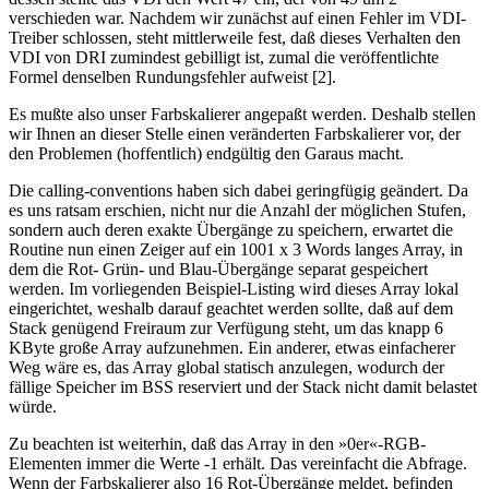
verschieden war. Nachdem wir zunächst auf einen Fehler im VDI-
Treiber schlossen, steht mittlerweile fest, daß dieses Verhalten den
VDI von DRI zumindest gebilligt ist, zumal die veröffentlichte
Formel denselben Rundungsfehler aufweist [2].
Es mußte also unser Farbskalierer angepaßt werden. Deshalb stellen
wir Ihnen an dieser Stelle einen veränderten Farbskalierer vor, der
den Problemen (hoffentlich) endgültig den Garaus macht.
Die calling-conventions haben sich dabei geringfügig geändert. Da
es uns ratsam erschien, nicht nur die Anzahl der möglichen Stufen,
sondern auch deren exakte Übergänge zu speichern, erwartet die
Routine nun einen Zeiger auf ein 1001 x 3 Words langes Array, in
dem die Rot- Grün- und Blau-Übergänge separat gespeichert
werden. Im vorliegenden Beispiel-Listing wird dieses Array lokal
eingerichtet, weshalb darauf geachtet werden sollte, daß auf dem
Stack genügend Freiraum zur Verfügung steht, um das knapp 6
KByte große Array aufzunehmen. Ein anderer, etwas einfacherer
Weg wäre es, das Array global statisch anzulegen, wodurch der
fällige Speicher im BSS reserviert und der Stack nicht damit belastet
würde.
Zu beachten ist weiterhin, daß das Array in den »0er«-RGB-
Elementen immer die Werte -1 erhält. Das vereinfacht die Abfrage.
Wenn der Farbskalierer also 16 Rot-Übergänge meldet, befinden