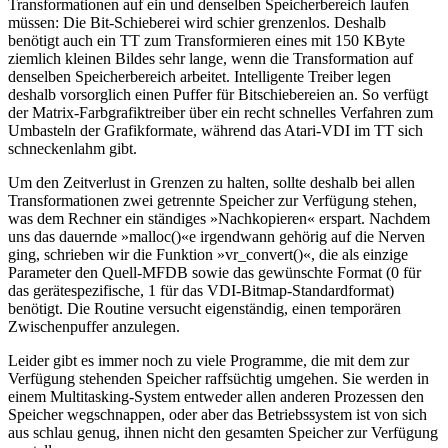
Transformationen auf ein und denselben Speicherbereich laufen
müssen: Die Bit-Schieberei wird schier grenzenlos. Deshalb
benötigt auch ein TT zum Transformieren eines mit 150 KByte
ziemlich kleinen Bildes sehr lange, wenn die Transformation auf
denselben Speicherbereich arbeitet. Intelligente Treiber legen
deshalb vorsorglich einen Puffer für Bitschiebereien an. So verfügt
der Matrix-Farbgrafiktreiber über ein recht schnelles Verfahren zum
Umbasteln der Grafikformate, während das Atari-VDI im TT sich
schneckenlahm gibt.
Um den Zeitverlust in Grenzen zu halten, sollte deshalb bei allen
Transformationen zwei getrennte Speicher zur Verfügung stehen,
was dem Rechner ein ständiges »Nachkopieren« erspart. Nachdem
uns das dauernde »malloc()«e irgendwann gehörig auf die Nerven
ging, schrieben wir die Funktion »vr_convert()«, die als einzige
Parameter den Quell-MFDB sowie das gewünschte Format (0 für
das gerätespezifische, 1 für das VDI-Bitmap-Standardformat)
benötigt. Die Routine versucht eigenständig, einen temporären
Zwischenpuffer anzulegen.
Leider gibt es immer noch zu viele Programme, die mit dem zur
Verfügung stehenden Speicher raffsüchtig umgehen. Sie werden in
einem Multitasking-System entweder allen anderen Prozessen den
Speicher wegschnappen, oder aber das Betriebssystem ist von sich
aus schlau genug, ihnen nicht den gesamten Speicher zur Verfügung