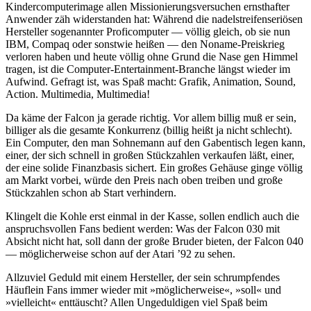
Kindercomputerimage allen Missionierungsversuchen ernsthafter
Anwender zäh widerstanden hat: Während die nadelstreifenseriösen
Hersteller sogenannter Proficomputer — völlig gleich, ob sie nun
IBM, Compaq oder sonstwie heißen — den Noname-Preiskrieg
verloren haben und heute völlig ohne Grund die Nase gen Himmel
tragen, ist die Computer-Entertainment-Branche längst wieder im
Aufwind. Gefragt ist, was Spaß macht: Grafik, Animation, Sound,
Action. Multimedia, Multimedia!
Da käme der Falcon ja gerade richtig. Vor allem billig muß er sein,
billiger als die gesamte Konkurrenz (billig heißt ja nicht schlecht).
Ein Computer, den man Sohnemann auf den Gabentisch legen kann,
einer, der sich schnell in großen Stückzahlen verkaufen läßt, einer,
der eine solide Finanzbasis sichert. Ein großes Gehäuse ginge völlig
am Markt vorbei, würde den Preis nach oben treiben und große
Stückzahlen schon ab Start verhindern.
Klingelt die Kohle erst einmal in der Kasse, sollen endlich auch die
anspruchsvollen Fans bedient werden: Was der Falcon 030 mit
Absicht nicht hat, soll dann der große Bruder bieten, der Falcon 040
— möglicherweise schon auf der Atari ’92 zu sehen.
Allzuviel Geduld mit einem Hersteller, der sein schrumpfendes
Häuflein Fans immer wieder mit »möglicherweise«, »soll« und
»vielleicht« enttäuscht? Allen Ungeduldigen viel Spaß beim