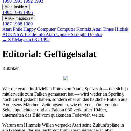
1990
1991
1992
1993
Atari Inside
▾
1994
1995
1996
ATARImagazin
▾
1987
1988
1989
Atari Phile
Happy Computer
Computer Kontakt
Atari Times
Hitdisk
ACE NSW Inside Info
Atari Update
STraight Up
atos
← ST-Magazin 08 / 1992
Editorial: Geflügelsalat
Rubriken
Wer die ersten inoffiziellen Fotos von Ataris Spatz sah — der sich ja
mittlerweile zum Falken gemausert hat — wird weder an Sperling
noch Greif gedacht haben, sondern eher an das häßliche Entlein aus
Andersens Märchen. Zeitungsenten, wie ein verschämt von der
Seite abgelichteter und als Falcon 030 verkaufter 1040er,
untermalten das Bild vom quakenden Federvieh weiter.
Warum um Himmels Willen verpackt Atari seine Zukunftspläne in
ein Gehäuse, das vielleicht vor fünf Jahren gefragt war, aber