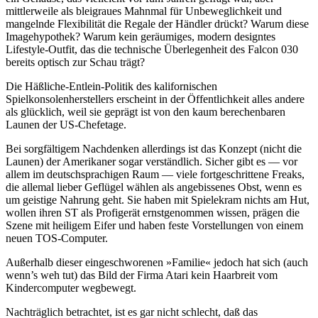
mittlerweile als bleigraues Mahnmal für Unbeweglichkeit und
mangelnde Flexibilität die Regale der Händler drückt? Warum diese
Imagehypothek? Warum kein geräumiges, modern designtes
Lifestyle-Outfit, das die technische Überlegenheit des Falcon 030
bereits optisch zur Schau trägt?
Die Häßliche-Entlein-Politik des kalifornischen
Spielkonsolenherstellers erscheint in der Öffentlichkeit alles andere
als glücklich, weil sie geprägt ist von den kaum berechenbaren
Launen der US-Chefetage.
Bei sorgfältigem Nachdenken allerdings ist das Konzept (nicht die
Launen) der Amerikaner sogar verständlich. Sicher gibt es — vor
allem im deutschsprachigen Raum — viele fortgeschrittene Freaks,
die allemal lieber Geflügel wählen als angebissenes Obst, wenn es
um geistige Nahrung geht. Sie haben mit Spielekram nichts am Hut,
wollen ihren ST als Profigerät ernstgenommen wissen, prägen die
Szene mit heiligem Eifer und haben feste Vorstellungen von einem
neuen TOS-Computer.
Außerhalb dieser eingeschworenen »Familie« jedoch hat sich (auch
wenn’s weh tut) das Bild der Firma Atari kein Haarbreit vom
Kindercomputer wegbewegt.
Nachträglich betrachtet, ist es gar nicht schlecht, daß das