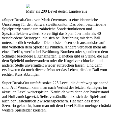
Mehr als 200 Level gegen Langeweile
»Super Break-Out« von Mark Overmars ist eine ideenreiche
Umsetzung für den Schwarzweißmonitor. Das oben beschriebene
Spielprinzip wurde um zahlreiche Sonderfunktionen und
Spezialeffekte erweitert: So verfügt das Spiel über mehr als 40
verschiedene Steintypen, die sich bei Berührung mit dem Ball
unterschiedlich verhalten. Die meisten lösen sich anstandslos auf
und verhelfen dem Spieler zu Punkten. Andere verdauen mehr als
einen Treffer, werfen bei Berührung Bomben oder spendieren dem
Schläger besondere Eigenschaften. Daneben gibt es Steine, die auf
dem Spielfeld umherwandern oder die Kugel verschlucken und an
anderer Stelle unvermittelt wieder auftauchen lassen. Und dann
erschweren da noch diverse Monster das Leben, die den Ball vom
rechten Kurs abbringen.
Super Break-Out umfaßt stolze 225 Level, die durchweg spannend
sind. Auf Wunsch kann man nach Verlust des letzten Schlägers im
aktuellen Level weiterspielen. Natürlich wird dann der Punktestand
auf Null zurückgesetzt. Selbstverständlich läßt sich der Spielstand
auch per Tastendruck Zwischenspeichern. Hat man das letzte
Szenario geknackt, kann man mit dem Level-Editor uneingeschränkt
weitere Spielfelder kreieren.