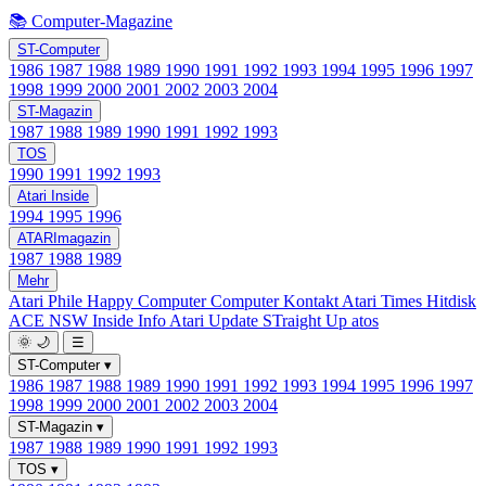
📚 Computer-Magazine
ST-Computer
1986
1987
1988
1989
1990
1991
1992
1993
1994
1995
1996
1997
1998
1999
2000
2001
2002
2003
2004
ST-Magazin
1987
1988
1989
1990
1991
1992
1993
TOS
1990
1991
1992
1993
Atari Inside
1994
1995
1996
ATARImagazin
1987
1988
1989
Mehr
Atari Phile
Happy Computer
Computer Kontakt
Atari Times
Hitdisk
ACE NSW Inside Info
Atari Update
STraight Up
atos
🌞
🌙
☰
ST-Computer
▾
1986
1987
1988
1989
1990
1991
1992
1993
1994
1995
1996
1997
1998
1999
2000
2001
2002
2003
2004
ST-Magazin
▾
1987
1988
1989
1990
1991
1992
1993
TOS
▾