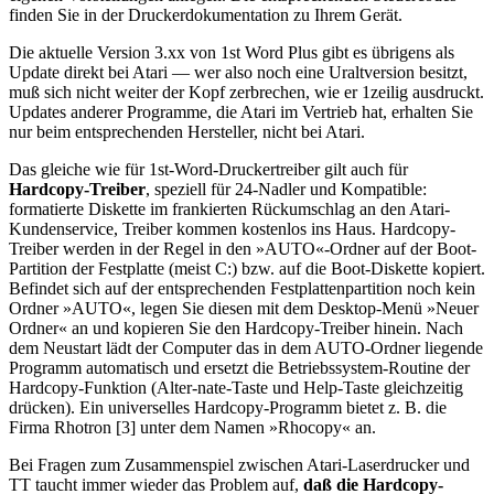
finden Sie in der Druckerdokumentation zu Ihrem Gerät.
Die aktuelle Version 3.xx von 1st Word Plus gibt es übrigens als
Update direkt bei Atari — wer also noch eine Uraltversion besitzt,
muß sich nicht weiter der Kopf zerbrechen, wie er 1zeilig ausdruckt.
Updates anderer Programme, die Atari im Vertrieb hat, erhalten Sie
nur beim entsprechenden Hersteller, nicht bei Atari.
Das gleiche wie für 1st-Word-Druckertreiber gilt auch für
Hardcopy-Treiber
, speziell für 24-Nadler und Kompatible:
formatierte Diskette im frankierten Rückumschlag an den Atari-
Kundenservice, Treiber kommen kostenlos ins Haus. Hardcopy-
Treiber werden in der Regel in den »AUTO«-Ordner auf der Boot-
Partition der Festplatte (meist C:) bzw. auf die Boot-Diskette kopiert.
Befindet sich auf der entsprechenden Festplattenpartition noch kein
Ordner »AUTO«, legen Sie diesen mit dem Desktop-Menü »Neuer
Ordner« an und kopieren Sie den Hardcopy-Treiber hinein. Nach
dem Neustart lädt der Computer das in dem AUTO-Ordner liegende
Programm automatisch und ersetzt die Betriebssystem-Routine der
Hardcopy-Funktion (Alter-nate-Taste und Help-Taste gleichzeitig
drücken). Ein universelles Hardcopy-Programm bietet z. B. die
Firma Rhotron [3] unter dem Namen »Rhocopy« an.
Bei Fragen zum Zusammenspiel zwischen Atari-Laserdrucker und
TT taucht immer wieder das Problem auf,
daß die Hardcopy-