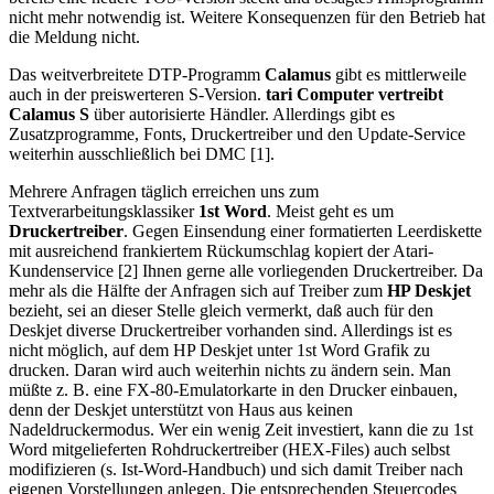
nicht mehr notwendig ist. Weitere Konsequenzen für den Betrieb hat
die Meldung nicht.
Das weitverbreitete DTP-Programm
Calamus
gibt es mittlerweile
auch in der preiswerteren S-Version.
tari Computer vertreibt
Calamus S
über autorisierte Händler. Allerdings gibt es
Zusatzprogramme, Fonts, Druckertreiber und den Update-Service
weiterhin ausschließlich bei DMC [1].
Mehrere Anfragen täglich erreichen uns zum
Textverarbeitungsklassiker
1st Word
. Meist geht es um
Druckertreiber
. Gegen Einsendung einer formatierten Leerdiskette
mit ausreichend frankiertem Rückumschlag kopiert der Atari-
Kundenservice [2] Ihnen gerne alle vorliegenden Druckertreiber. Da
mehr als die Hälfte der Anfragen sich auf Treiber zum
HP Deskjet
bezieht, sei an dieser Stelle gleich vermerkt, daß auch für den
Deskjet diverse Druckertreiber vorhanden sind. Allerdings ist es
nicht möglich, auf dem HP Deskjet unter 1st Word Grafik zu
drucken. Daran wird auch weiterhin nichts zu ändern sein. Man
müßte z. B. eine FX-80-Emulatorkarte in den Drucker einbauen,
denn der Deskjet unterstützt von Haus aus keinen
Nadeldruckermodus. Wer ein wenig Zeit investiert, kann die zu 1st
Word mitgelieferten Rohdruckertreiber (HEX-Files) auch selbst
modifizieren (s. Ist-Word-Handbuch) und sich damit Treiber nach
eigenen Vorstellungen anlegen. Die entsprechenden Steuercodes