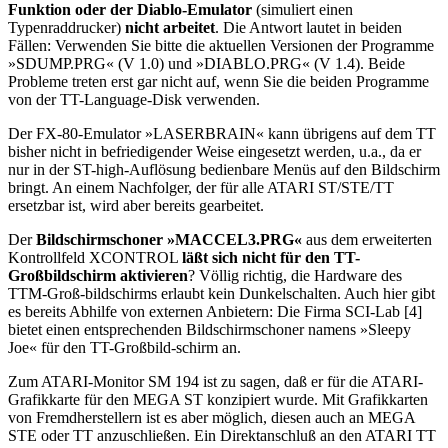
Funktion oder der Diablo-Emulator
(simuliert einen
Typenraddrucker)
nicht arbeitet
. Die Antwort lautet in beiden
Fällen: Verwenden Sie bitte die aktuellen Versionen der Programme
»SDUMP.PRG« (V 1.0) und »DIABLO.PRG« (V 1.4). Beide
Probleme treten erst gar nicht auf, wenn Sie die beiden Programme
von der TT-Language-Disk verwenden.
Der FX-80-Emulator »LASERBRAIN« kann übrigens auf dem TT
bisher nicht in befriedigender Weise eingesetzt werden, u.a., da er
nur in der ST-high-Auflösung bedienbare Menüs auf den Bildschirm
bringt. An einem Nachfolger, der für alle ATARI ST/STE/TT
ersetzbar ist, wird aber bereits gearbeitet.
Der
Bildschirmschoner »MACCEL3.PRG«
aus dem erweiterten
Kontrollfeld XCONTROL
läßt sich nicht für den TT-
Großbildschirm aktivieren
? Völlig richtig, die Hardware des
TTM-Groß-bildschirms erlaubt kein Dunkelschalten. Auch hier gibt
es bereits Abhilfe von externen Anbietern: Die Firma SCI-Lab [4]
bietet einen entsprechenden Bildschirmschoner namens »Sleepy
Joe« für den TT-Großbild-schirm an.
Zum ATARI-Monitor SM 194 ist zu sagen, daß er für die ATARI-
Grafikkarte für den MEGA ST konzipiert wurde. Mit Grafikkarten
von Fremdherstellern ist es aber möglich, diesen auch an MEGA
STE oder TT anzuschließen. Ein Direktanschluß an den ATARI TT