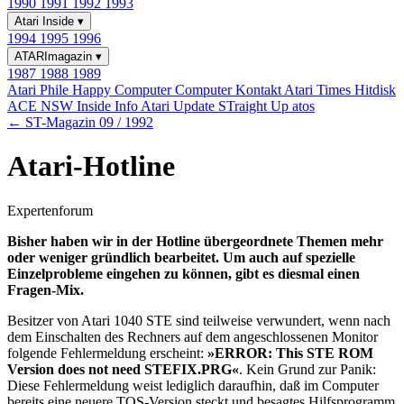
1990
1991
1992
1993
Atari Inside
▾
1994
1995
1996
ATARImagazin
▾
1987
1988
1989
Atari Phile
Happy Computer
Computer Kontakt
Atari Times
Hitdisk
ACE NSW Inside Info
Atari Update
STraight Up
atos
← ST-Magazin 09 / 1992
Atari-Hotline
Expertenforum
Bisher haben wir in der Hotline übergeordnete Themen mehr
oder weniger gründlich bearbeitet. Um auch auf spezielle
Einzelprobleme eingehen zu können, gibt es diesmal einen
Fragen-Mix.
Besitzer von Atari 1040 STE sind teilweise verwundert, wenn nach
dem Einschalten des Rechners auf dem angeschlossenen Monitor
folgende Fehlermeldung erscheint:
»ERROR: This STE ROM
Version does not need STEFIX.PRG«
. Kein Grund zur Panik:
Diese Fehlermeldung weist lediglich daraufhin, daß im Computer
bereits eine neuere TOS-Version steckt und besagtes Hilfsprogramm